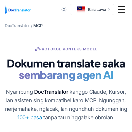
Basa Jawa
Togg
DocTranslator
/
MCP
PROTOKOL KONTEKS MODEL
Dokumen translate saka
sembarang agen AI
Nyambung
DocTranslator
kanggo Claude, Kursor,
lan asisten sing kompatibel karo MCP. Ngunggah,
nerjemahake, nglacak, lan ngundhuh dokumen ing
100+ basa
tanpa tau ninggalake obrolan.