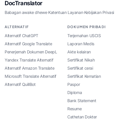
DocTranslator
Babagan awake dhewe
·
Katentuan Layanan
·
Kebijakan Privasi
ALTERNATIF
DOKUMEN PRIBADI
Alternatif ChatGPT
Terjemahan USCIS
Alternatif Google Translate
Laporan Medis
Penerjemah Dokumen DeepL
Akte kelairan
Yandex Translate Alternatif
Sertifikat Nikah
Alternatif Amazon Translate
Sertifikat cerai
Microsoft Translate Alternatif
Sertifikat Kematian
Alternatif QuillBot
Paspor
Diploma
Bank Statement
Resume
Cathetan Dokter