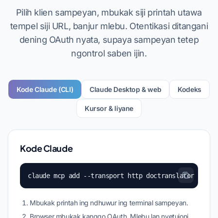
Pilih klien sampeyan, mbukak siji printah utawa
tempel siji URL, banjur mlebu. Otentikasi ditangani
dening OAuth nyata, supaya sampeyan tetep
ngontrol saben ijin.
Kode Claude (CLI)
Claude Desktop & web
Kodeks
Kursor & liyane
Kode Claude
claude mcp add --transport http doctranslator https
Mbukak printah ing ndhuwur ing terminal sampeyan.
Browser mbukak kanggo OAuth. Mlebu lan nyetujoni