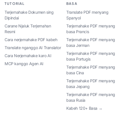
TUTORIAL
BASA
Terjemahake Dokumen sing
Translate PDF menyang
Dipindai
Spanyol
Carane Njaluk Terjemahan
Terjemahake PDF menyang
Resmi
basa Prancis
Cara nerjemahake PDF kabeh
Terjemahake PDF menyang
basa Jerman
Translate nganggo AI Translator
Terjemahake PDF menyang
Cara Nerjemahake karo AI
basa Portugis
MCP kanggo Agen AI
Terjemahake PDF menyang
basa Cina
Terjemahake PDF menyang
basa Jepang
Terjemahake PDF menyang
basa Rusia
Kabeh 120+ Basa →