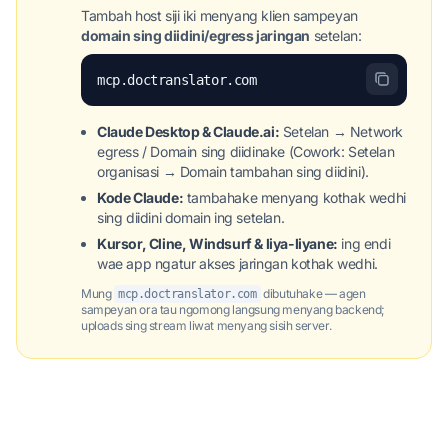
Tambah host siji iki menyang klien sampeyan
domain sing diidini/egress jaringan
setelan:
mcp.doctranslator.com
Claude Desktop & Claude.ai:
Setelan → Network
egress / Domain sing diidinake (Cowork: Setelan
organisasi → Domain tambahan sing diidini).
Kode Claude:
tambahake menyang kothak wedhi
sing diidini domain ing setelan.
Kursor, Cline, Windsurf & liya-liyane:
ing endi
wae app ngatur akses jaringan kothak wedhi.
Mung
dibutuhake — agen
mcp.doctranslator.com
sampeyan ora tau ngomong langsung menyang backend;
uploads sing stream liwat menyang sisih server.