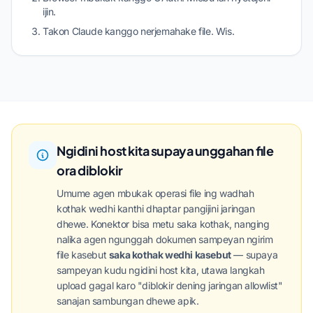
ijin.
Takon Claude kanggo nerjemahake file. Wis.
Ngidini host kita supaya unggahan file
ora diblokir
Umume agen mbukak operasi file ing wadhah
kothak wedhi kanthi dhaptar pangijini jaringan
dhewe. Konektor bisa metu saka kothak, nanging
nalika agen ngunggah dokumen sampeyan ngirim
file kasebut
saka kothak wedhi kasebut
— supaya
sampeyan kudu ngidini host kita, utawa langkah
upload gagal karo "diblokir dening jaringan allowlist"
sanajan sambungan dhewe apik.