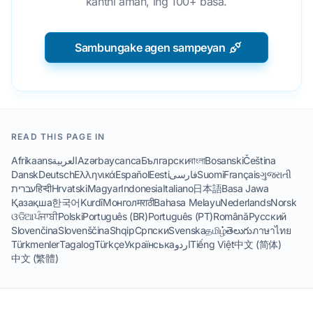
kanthi aman, ing 100+ basa.
Sambungake agen sampeyan
READ THIS PAGE IN
Afrikaans
العربية
Azərbaycanca
Български
বাংলা
Bosanski
Čeština
Dansk
Deutsch
Ελληνικά
Español
Eesti
فارسی
Suomi
Français
ગુજરાતી
עברית
हिन्दी
Hrvatski
Magyar
Indonesia
Italiano
日本語
Basa Jawa
Қазақша
한국어
Kurdî
Монгол
मराठी
Bahasa Melayu
Nederlands
Norsk
ଓଡିଆ
ਪੰਜਾਬੀ
Polski
Português (BR)
Português (PT)
Română
Русский
Slovenčina
Slovenščina
Shqip
Српски
Svenska
தமிழ்
తెలుగు
ภาษาไทย
Türkmenler
Tagalog
Türkçe
Українська
اردو
Tiếng Việt
中文 (简体)
中文 (繁體)