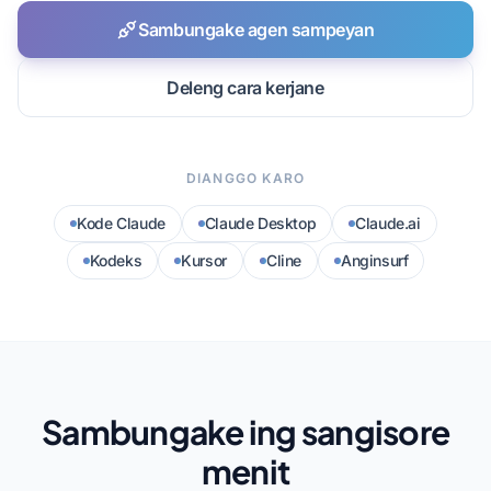
Sambungake agen sampeyan
Deleng cara kerjane
DIANGGO KARO
Kode Claude
Claude Desktop
Claude.ai
Kodeks
Kursor
Cline
Anginsurf
Sambungake ing sangisore
menit