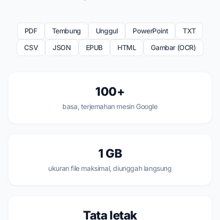
PDF
Tembung
Unggul
PowerPoint
TXT
CSV
JSON
EPUB
HTML
Gambar (OCR)
100+
basa, terjemahan mesin Google
1 GB
ukuran file maksimal, diunggah langsung
Tata letak