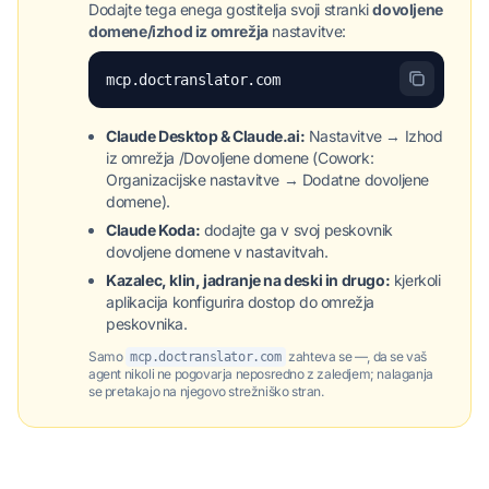
Dodajte tega enega gostitelja svoji stranki
dovoljene
domene/izhod iz omrežja
nastavitve:
mcp.doctranslator.com
Claude Desktop & Claude.ai:
Nastavitve → Izhod
iz omrežja /Dovoljene domene (Cowork:
Organizacijske nastavitve → Dodatne dovoljene
domene).
Claude Koda:
dodajte ga v svoj peskovnik
dovoljene domene v nastavitvah.
Kazalec, klin, jadranje na deski in drugo:
kjerkoli
aplikacija konfigurira dostop do omrežja
peskovnika.
Samo
zahteva se —, da se vaš
mcp.doctranslator.com
agent nikoli ne pogovarja neposredno z zaledjem; nalaganja
se pretakajo na njegovo strežniško stran.