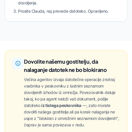
dovoljenja.
Prosite Clauda, naj prevede datoteko. Opravljeno.
Dovolite našemu gostitelju, da
nalaganje datotek ne bo blokirano
Večina agentov izvaja datotečne operacije znotraj
vsebnika v peskovniku z lastnim seznamom
dovoljenih izhodov iz omrežja. Povezovalnik deluje
takoj, ko pa agent naloži vaš dokument, pošlje
datoteko
iz tistega peskovnika
—, zato morate
dovoliti našega gostitelja ali pa korak nalaganja ne
uspe z "blokiran z omrežnim seznamom dovoljenih",
čeprav je sama povezava v redu.