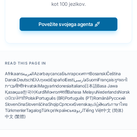
kot 100 jezikov.
Povežite svojega agenta
READ THIS PAGE IN
Afrikaans
العربية
Azərbaycanca
Български
বাংলা
Bosanski
Čeština
Dansk
Deutsch
Ελληνικά
Español
Eesti
فارسی
Suomi
Français
ગુજરાતી
עברית
हिन्दी
Hrvatski
Magyar
Indonesia
Italiano
日本語
Basa Jawa
Қазақша
한국어
Kurdî
Монгол
मराठी
Bahasa Melayu
Nederlands
Norsk
ଓଡିଆ
ਪੰਜਾਬੀ
Polski
Português (BR)
Português (PT)
Română
Русский
Slovenčina
Slovenščina
Shqip
Српски
Svenska
தமிழ்
తెలుగు
ภาษาไทย
Türkmenler
Tagalog
Türkçe
Українська
اردو
Tiếng Việt
中文 (简体)
中文 (繁體)