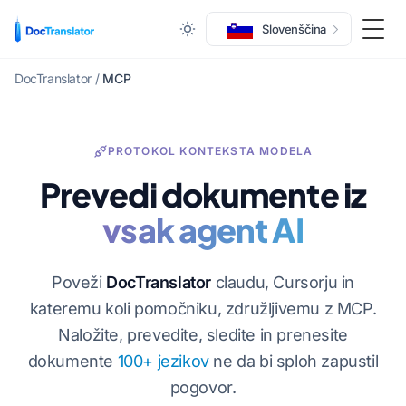
Slovenščina
Prek
DocTranslator
/
MCP
PROTOKOL KONTEKSTA MODELA
Prevedi dokumente iz
vsak agent AI
Poveži
DocTranslator
claudu, Cursorju in
kateremu koli pomočniku, združljivemu z MCP.
Naložite, prevedite, sledite in prenesite
dokumente
100+ jezikov
ne da bi sploh zapustil
pogovor.