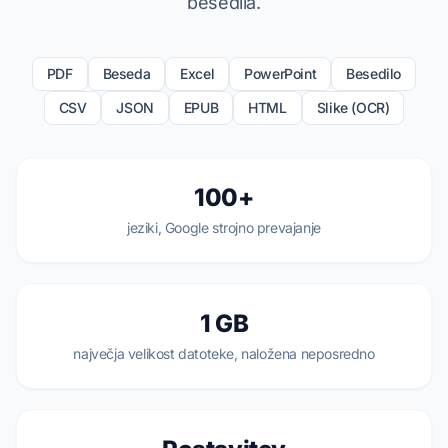
besedila.
PDF
Beseda
Excel
PowerPoint
Besedilo
CSV
JSON
EPUB
HTML
Slike (OCR)
100+
jeziki, Google strojno prevajanje
1 GB
največja velikost datoteke, naložena neposredno