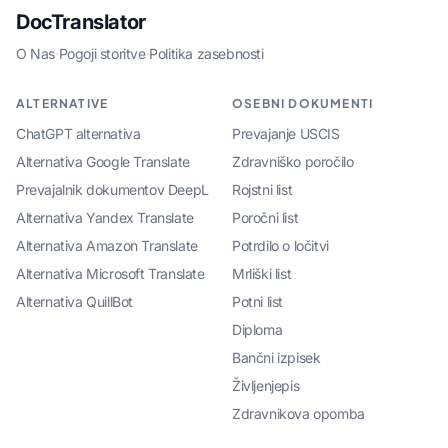
DocTranslator
O Nas
·
Pogoji storitve
·
Politika zasebnosti
ALTERNATIVE
OSEBNI DOKUMENTI
ChatGPT alternativa
Prevajanje USCIS
Alternativa Google Translate
Zdravniško poročilo
Prevajalnik dokumentov DeepL
Rojstni list
Alternativa Yandex Translate
Poročni list
Alternativa Amazon Translate
Potrdilo o ločitvi
Alternativa Microsoft Translate
Mrliški list
Alternativa QuillBot
Potni list
Diploma
Bančni izpisek
Življenjepis
Zdravnikova opomba