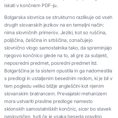
iskati v končnem PDF-ju.
Bolgarska slovnica se strukturno razlikuje od vseh
drugih slovanskih jezikov na en temeljni način:
nima slovničnih primerov. Jeziki, kot so ruščina,
poljščina, češčina in srbščina, označujejo
slovnično vlogo samostalnika tako, da spreminjajo
njegovo končnico glede na to, ali gre za subjekt,
neposredni predmet, posredni predmet itd.
Bolgarščina je ta sistem opustila in ga nadomestila
s predlogi in ustaljenim besednim redom, ki je bil v
tem pogledu veliko bližje angleščini kot njenim
slovanskim bratrancem. Prevajalski mehanizem
mora ustvariti pravilne predloge namesto
sklonskih samostalniških končnic, sicer bo stavek
neslovničen, tudi če je vsaka beseda pravilno