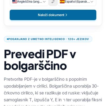
Angleščina (angleščina)
Español (špansko)
Naloži dokument
POGANJANO Z UMETNO INTELIGENCO · 120+ JEZIKOV
Prevedi PDF v
bolgarščino
Pretvorite PDF-je v bolgarščino s popolnim
upodabljanjem v cirilici. Bolgarščina uporablja 30-
črkovno cirilico, ki se razlikuje od ruske: vključuje
samoglasnik Τ, izpušča Y, Е in า ter uporablja fiksni