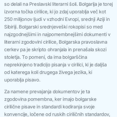
so delali na Preslavski literarni šoli. Bolgarija je torej
izvorna točka cirilice, ki jo zdaj uporablja več kot
250 milijonov ljudi v vzhodni Evropi, srednji Aziji in
Sibiriji. Bolgarski srednjeveški rokopisi so med
najzgodnejšimi in najpomembnejšimi dokumenti v
literarni zgodovini cirilice, Bolgarska pravoslavna
cerkev pa je skripto ohranjala in prenašala skozi
stoletja. To pomeni, da ima bolgarščina
neprekinjeno tradicijo pisanja v cirilici, ki je daljša
od katerega koli drugega živega jezika, ki
uporablja pisavo.
Za namene prevajanja dokumentov je ta
zgodovina pomembna, ker imajo bolgarske
cirilične pisave in standardi kodiranja svoje
konvencije, ločene od ruskih ciriličnih standardov,