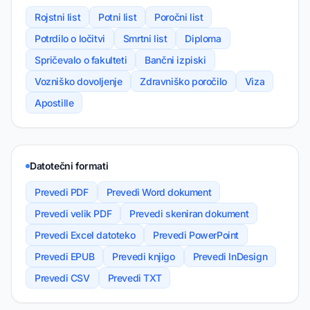
Rojstni list
Potni list
Poročni list
Potrdilo o ločitvi
Smrtni list
Diploma
Spričevalo o fakulteti
Bančni izpiski
Vozniško dovoljenje
Zdravniško poročilo
Viza
Apostille
Datotečni formati
Prevedi PDF
Prevedi Word dokument
Prevedi velik PDF
Prevedi skeniran dokument
Prevedi Excel datoteko
Prevedi PowerPoint
Prevedi EPUB
Prevedi knjigo
Prevedi InDesign
Prevedi CSV
Prevedi TXT