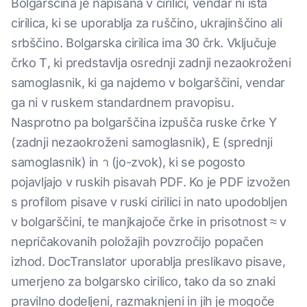
Bolgarščina je napisana v cirilici, vendar ni ista
cirilica, ki se uporablja za ruščino, ukrajinščino ali
srbščino. Bolgarska cirilica ima 30 črk. Vključuje
črko Τ, ki predstavlja osrednji zadnji nezaokroženi
samoglasnik, ki ga najdemo v bolgarščini, vendar
ga ni v ruskem standardnem pravopisu.
Nasprotno pa bolgarščina izpušča ruske črke Y
(zadnji nezaokroženi samoglasnik), Е (sprednji
samoglasnik) in า (jo-zvok), ki se pogosto
pojavljajo v ruskih pisavah PDF. Ko je PDF izvožen
s profilom pisave v ruski cirilici in nato upodobljen
v bolgarščini, te manjkajoče črke in prisotnost ≈ v
nepričakovanih položajih povzročijo popačen
izhod. DocTranslator uporablja preslikavo pisave,
umerjeno za bolgarsko cirilico, tako da so znaki
pravilno dodeljeni, razmaknjeni in jih je mogoče