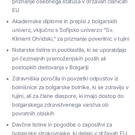
priznanje osebnega statusa v državah članicah
EU
Akademske diplome in prepisi z bolgarskih
univerz, vključno s Sofijsko univerzo "Sv.
Kliment Ohridski," za priznanje poverilnic v tujini
Notarske listine in pooblastila, ki se uporabljajo
pri čezmejnih premoženjskih poslih ali
postopkih dedovanja v Bolgariji
Zdravniška poročila in povzetki odpustov iz
bolnišnice za bolgarske bolnike, ki se zdravijo v
tujini, ali za člane diaspore, ki imajo dostop do
bolgarskega zdravstvenega varstva ob
povratnih obiskih
Davčne listine in pogodbe o zaposlitvi za
bolgarske strokovnjake, ki delajo v državah EU