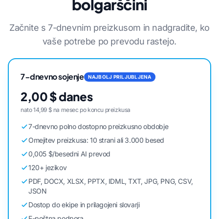
bolgarščini
Začnite s 7-dnevnim preizkusom in nadgradite, ko
vaše potrebe po prevodu rastejo.
7-dnevno sojenje
NAJBOLJ PRILJUBLJENA
2,00 $ danes
nato 14,99 $ na mesec po koncu preizkusa
7-dnevno polno dostopno preizkusno obdobje
Omejitev preizkusa: 10 strani ali 3.000 besed
0,005 $/besedni AI prevod
120+ jezikov
PDF, DOCX, XLSX, PPTX, IDML, TXT, JPG, PNG, CSV,
JSON
Dostop do ekipe in prilagojeni slovarji
E-poštna podpora