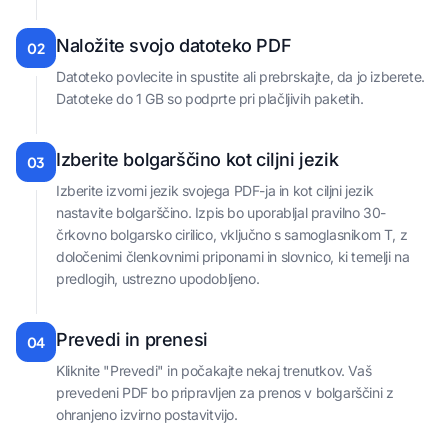
Naložite svojo datoteko PDF
02
Datoteko povlecite in spustite ali prebrskajte, da jo izberete.
Datoteke do 1 GB so podprte pri plačljivih paketih.
Izberite bolgarščino kot ciljni jezik
03
Izberite izvorni jezik svojega PDF-ja in kot ciljni jezik
nastavite bolgarščino. Izpis bo uporabljal pravilno 30-
črkovno bolgarsko cirilico, vključno s samoglasnikom Τ, z
določenimi členkovnimi priponami in slovnico, ki temelji na
predlogih, ustrezno upodobljeno.
Prevedi in prenesi
04
Kliknite "Prevedi" in počakajte nekaj trenutkov. Vaš
prevedeni PDF bo pripravljen za prenos v bolgarščini z
ohranjeno izvirno postavitvijo.