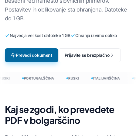
besedni red namesto slovničnih primerov.
Postavitev in oblikovanje sta ohranjena. Datoteke
do 1 GB.
Največja velikost datoteke 1 GB
Ohranja izvirno obliko
Prevedi dokument
Prijavite se brezplačno
BSKI
PORTUGALŠČINA
RUSKI
ITALIJANŠČINA
K
Kaj se zgodi, ko prevedete
PDF v bolgarščino