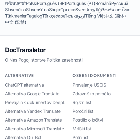
ଓଡିଆ
ਪੰਜਾਬੀ
Polski
Português (BR)
Português (PT)
Română
Русский
Slovenčina
Slovenščina
Shqip
Српски
Svenska
தமிழ்
తెలుగు
ภาษาไทย
Türkmenler
Tagalog
Türkçe
Українська
اردو
Tiếng Việt
中文 (简体)
中文 (繁體)
DocTranslator
O Nas
·
Pogoji storitve
·
Politika zasebnosti
ALTERNATIVE
OSEBNI DOKUMENTI
ChatGPT alternativa
Prevajanje USCIS
Alternativa Google Translate
Zdravniško poročilo
Prevajalnik dokumentov DeepL
Rojstni list
Alternativa Yandex Translate
Poročni list
Alternativa Amazon Translate
Potrdilo o ločitvi
Alternativa Microsoft Translate
Mrliški list
Alternativa QuillBot
Potni list