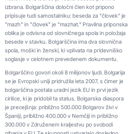
izbrana. Bolgarščina določni člen kot pripono
pripisuje tudi samostalniku: beseda za "človek" je
"mazh" in "človek" je "mazhat." Pravilna priponska
oblika je odvisna od slovničnega spola in položaja
besede v stavku. Bolgarščina ima dva slovnična
spola, moški in ženski, ki vplivata na pridevniško
soglasje v celotnem prevedenem dokumentu.
Bolgarščino govori okoli 8 milijonov ljudi. Bolgarija
se je Evropski uniji pridružila leta 2007, s čimer je
bolgarščina postala uradni jezik EU in prvi jezik
cirilice, ki je pridobil ta status. Bolgarska diaspora
je precejšnja: približno 500.000 Bolgarov živi v
Španiji, približno 400.000 v Nemčiji in približno
300.000 v Združenem kraljestvu po svobodi
gibanja v EU. Te skupnosti ustvarjajo dosledno