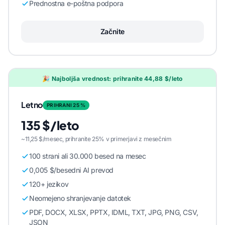
Prednostna e-poštna podpora
Začnite
🎉 Najboljša vrednost: prihranite 44,88 $/leto
Letno
PRIHRANI 25 %
135 $/leto
~11,25 $/mesec, prihranite 25% v primerjavi z mesečnim
100 strani ali 30.000 besed na mesec
0,005 $/besedni AI prevod
120+ jezikov
Neomejeno shranjevanje datotek
PDF, DOCX, XLSX, PPTX, IDML, TXT, JPG, PNG, CSV,
JSON