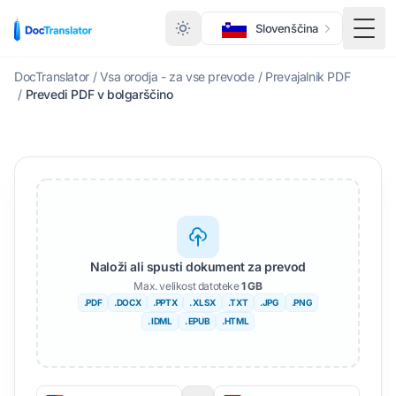
Slovenščina
Prek
DocTranslator
/
Vsa orodja - za vse prevode
/
Prevajalnik PDF
/
Prevedi PDF v bolgarščino
Naloži ali spusti dokument za prevod
Max. velikost datoteke
1 GB
.PDF
.DOCX
.PPTX
. XLSX
.TXT
.JPG
.PNG
. IDML
. EPUB
.HTML