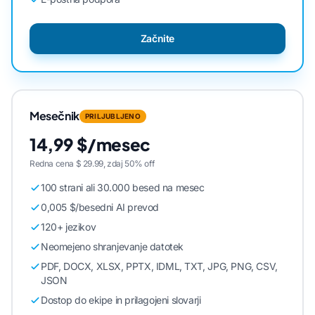
Začnite
Mesečnik
PRILJUBLJENO
14,99 $/mesec
Redna cena $ 29.99, zdaj 50% off
100 strani ali 30.000 besed na mesec
0,005 $/besedni AI prevod
120+ jezikov
Neomejeno shranjevanje datotek
PDF, DOCX, XLSX, PPTX, IDML, TXT, JPG, PNG, CSV,
JSON
Dostop do ekipe in prilagojeni slovarji