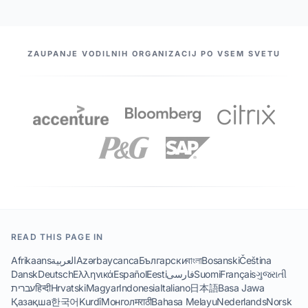
NAŠI PARTNERJI
ZAUPANJE VODILNIH ORGANIZACIJ PO VSEM SVETU
READ THIS PAGE IN
Afrikaans
العربية
Azərbaycanca
Български
বাংলা
Bosanski
Čeština
Dansk
Deutsch
Ελληνικά
Español
Eesti
فارسی
Suomi
Français
ગુજરાતી
עברית
हिन्दी
Hrvatski
Magyar
Indonesia
Italiano
日本語
Basa Jawa
Қазақша
한국어
Kurdî
Монгол
मराठी
Bahasa Melayu
Nederlands
Norsk