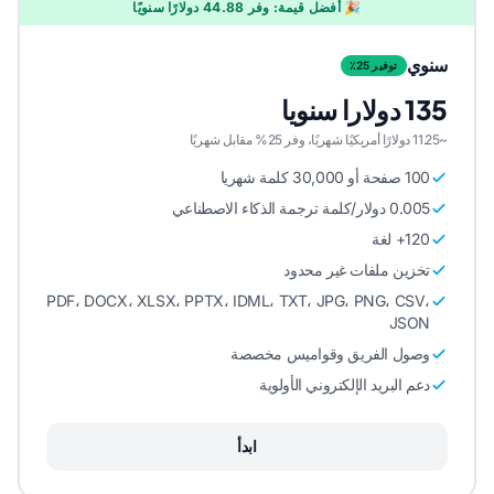
🎉 أفضل قيمة: وفر 44.88 دولارًا سنويًا
سنوي
توفير 25٪
135 دولارا سنويا
~11.25 دولارًا أمريكيًا شهريًا، وفر 25% مقابل شهريًا
100 صفحة أو 30,000 كلمة شهريا
0.005 دولار/كلمة ترجمة الذكاء الاصطناعي
120+ لغة
تخزين ملفات غير محدود
PDF، DOCX، XLSX، PPTX، IDML، TXT، JPG، PNG، CSV،
JSON
وصول الفريق وقواميس مخصصة
دعم البريد الإلكتروني الأولوية
ابدأ