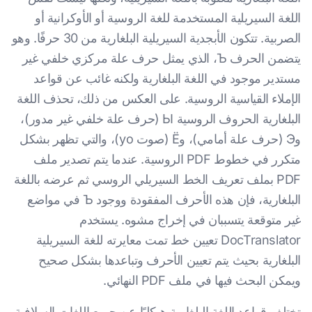
اللغة السيريلية المستخدمة للغة الروسية أو الأوكرانية أو
الصربية. تتكون الأبجدية السيريلية البلغارية من 30 حرفًا. وهو
يتضمن الحرف Ъ، الذي يمثل حرف علة مركزي خلفي غير
مستدير موجود في اللغة البلغارية ولكنه غائب عن قواعد
الإملاء القياسية الروسية. على العكس من ذلك، تحذف اللغة
البلغارية الحروف الروسية Ы (حرف علة خلفي غير مدور)،
وЭ (حرف علة أمامي)، وЁ (صوت yo)، والتي تظهر بشكل
متكرر في خطوط PDF الروسية. عندما يتم تصدير ملف
PDF بملف تعريف الخط السيريلي الروسي ثم عرضه باللغة
البلغارية، فإن هذه الأحرف المفقودة ووجود Ъ في مواضع
غير متوقعة يتسببان في إخراج مشوه. يستخدم
DocTranslator تعيين خط تمت معايرته للغة السيريلية
البلغارية بحيث يتم تعيين الأحرف وتباعدها بشكل صحيح
ويمكن البحث فيها في ملف PDF النهائي.
تختلف قواعد اللغة البلغارية هيكليًا عن جميع اللغات السلافية