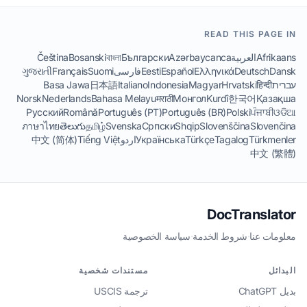
READ THIS PAGE IN
Afrikaans
العربية
Azərbaycanca
Български
বাংলা
Bosanski
Čeština
Dansk
Deutsch
Ελληνικά
Español
Eesti
فارسی
Suomi
Français
ગુજરાતી
עברית
हिन्दी
Hrvatski
Magyar
Indonesia
Italiano
日本語
Basa Jawa
Norsk
Nederlands
Bahasa Melayu
मराठी
Монгол
Kurdî
한국어
Қазақша
Русский
Română
Português (PT)
Português (BR)
Polski
ਪੰਜਾਬੀ
ଓଡିଆ
ภาษาไทย
తెలుగు
தமிழ்
Svenska
Српски
Shqip
Slovenščina
Slovenčina
Türkmenler
Tagalog
Türkçe
Українська
اردو
Tiếng Việt
中文 (简体)
中文 (繁體)
DocTranslator
معلومات عنا
·
شروط الخدمة
·
سياسة الخصوصية
البدائل
مستندات شخصية
بديل ChatGPT
ترجمة USCIS