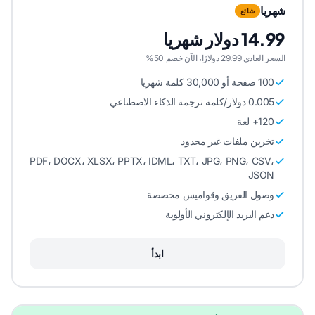
شهريا
شائع
14.99 دولار شهريا
السعر العادي 29.99 دولارًا، الآن خصم 50%
100 صفحة أو 30,000 كلمة شهريا
0.005 دولار/كلمة ترجمة الذكاء الاصطناعي
120+ لغة
تخزين ملفات غير محدود
PDF، DOCX، XLSX، PPTX، IDML، TXT، JPG، PNG، CSV،
JSON
وصول الفريق وقواميس مخصصة
دعم البريد الإلكتروني الأولوية
ابدأ