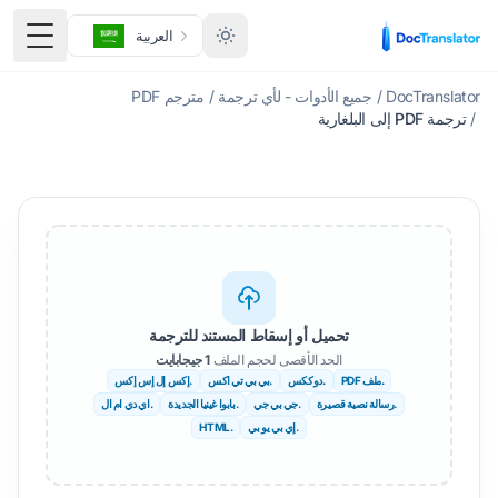
العربية
تبديل ا
DocTranslator
/
جميع الأدوات - لأي ترجمة
/
مترجم PDF
/
ترجمة PDF إلى البلغارية
تحميل أو إسقاط المستند للترجمة
الحد الأقصى لحجم الملف
1 جيجابايت
.ملف PDF
.دوككس
.بي بي تي اكس
.إكس إل إس إكس
.رسالة نصية قصيرة
.جي بي جي
.بابوا غينيا الجديدة
.اي دي ام ال
.إي بي يو بي
.HTML