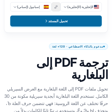
الإنجليزية (الإنجليزية)
إسبانيول (إسباني)
تحميل المستند
مدعوم بالذكاء الاصطناعي · 120+ لغة
ترجمة PDF إلى
البلغارية
تحويل ملفات PDF إلى اللغة البلغارية مع العرض السيريلي
الكامل. تستخدم اللغة البلغارية أبجدية سيريلية مكونة من 30
حرفًا تختلف عن اللغة الروسية: فهي تتضمن حرف العلة Ъ،
وتحذف Ы وЭ وЁ، وتستخدم ترتيبًا ثابتًا للكلمات بدلاً من