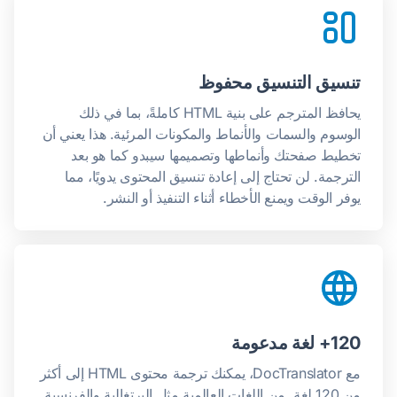
تنسيق التنسيق محفوظ
يحافظ المترجم على بنية HTML كاملةً، بما في ذلك
الوسوم والسمات والأنماط والمكونات المرئية. هذا يعني أن
تخطيط صفحتك وأنماطها وتصميمها سيبدو كما هو بعد
الترجمة. لن تحتاج إلى إعادة تنسيق المحتوى يدويًا، مما
يوفر الوقت ويمنع الأخطاء أثناء التنفيذ أو النشر.
120+ لغة مدعومة
مع DocTranslator، يمكنك ترجمة محتوى HTML إلى أكثر
من 120 لغة. من اللغات العالمية مثل البرتغالية والفرنسية