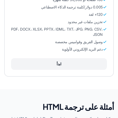
0.005 دولار/كلمة ترجمة الذكاء الاصطناعي
120+ لغة
تخزين ملفات غير محدود
PDF، DOCX، XLSX، PPTX، IDML، TXT، JPG، PNG، CSV،
JSON
وصول الفريق وقواميس مخصصة
دعم البريد الإلكتروني الأولوية
ابدأ
أمثلة على ترجمة HTML