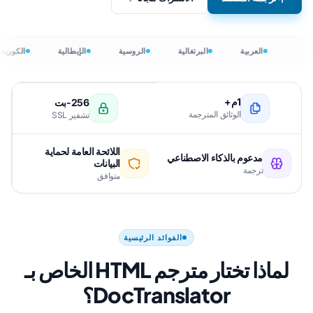
العربية
البرتغالية
الروسية
الإيطالية
الكورية
1م+
256-بت
الوثائق المترجمة
تشفير SSL
اللائحة العامة لحماية
مدعوم بالذكاء الاصطناعي
البيانات
ترجمة
متوافق
الفوائد الرئيسية
لماذا تختار مترجم HTML الخاص بـ
DocTranslator؟