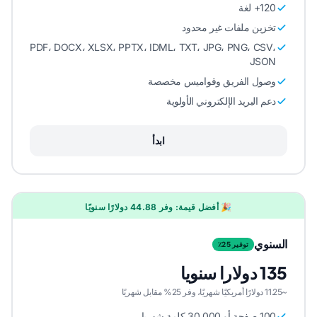
120+ لغة
تخزين ملفات غير محدود
PDF، DOCX، XLSX، PPTX، IDML، TXT، JPG، PNG، CSV،
JSON
وصول الفريق وقواميس مخصصة
دعم البريد الإلكتروني الأولوية
ابدأ
🎉 أفضل قيمة: وفر 44.88 دولارًا سنويًا
السنوي
توفير 25٪
135 دولارا سنويا
~11.25 دولارًا أمريكيًا شهريًا، وفر 25% مقابل شهريًا
100 صفحة أو 30,000 كلمة شهريا