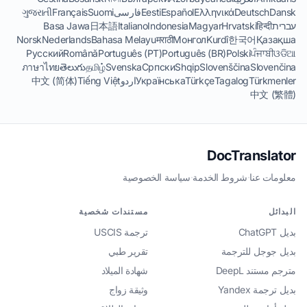
Dansk
Deutsch
Ελληνικά
Español
Eesti
فارسی
Suomi
Français
ગુજરાતી
עברית
हिन्दी
Hrvatski
Magyar
Indonesia
Italiano
日本語
Basa Jawa
Norsk
Nederlands
Bahasa Melayu
मराठी
Монгол
Kurdî
한국어
Қазақша
Русский
Română
Português (PT)
Português (BR)
Polski
ਪੰਜਾਬੀ
ଓଡିଆ
ภาษาไทย
తెలుగు
தமிழ்
Svenska
Српски
Shqip
Slovenščina
Slovenčina
Türkmenler
Tagalog
Türkçe
Українська
اردو
Tiếng Việt
中文 (简体)
中文 (繁體)
DocTranslator
معلومات عنا
·
شروط الخدمة
·
سياسة الخصوصية
البدائل
مستندات شخصية
بديل ChatGPT
ترجمة USCIS
بديل جوجل للترجمة
تقرير طبي
مترجم مستند DeepL
شهادة الميلاد
بديل ترجمة Yandex
وثيقة زواج