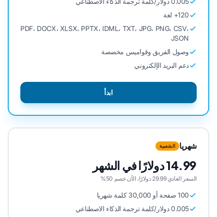
0.005 دولار/كلمة ترجمة الذكاء الاصطناعي
120+ لغة
PDF، DOCX، XLSX، PPTX، IDML، TXT، JPG، PNG، CSV،
JSON
وصول الفريق وقواميس مخصصة
دعم البريد الإلكتروني
ابدأ
شهريا
الشعبية
14.99 دولارًا في الشهر
السعر العادي 29.99 دولارًا، الآن خصم 50%
100 صفحة أو 30,000 كلمة شهريا
0.005 دولار/كلمة ترجمة الذكاء الاصطناعي