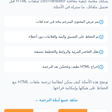
يمكنك معاينة كيفية معالجة DocTranslator لملفات HTML قبل
تحميل ملفاتك. ما ستراه في الأمثلة:
يتم عرض المحتوى المترجم بدقة في عدة لغات.
تم الحفاظ على التنسيق والبنية والعلامات دون أخطاء.
تظل العناصر المرئية والروابط والتخطيط متسقة.
إخراج HTML نظيف ومُحسَّن بعد الترجمة.
توضح هذه الأمثلة كيف يمكن لنظامنا ترجمة ملفات HTML مع
الحفاظ على هيكلها وإمكانية قراءتها.
شاهد جميع أمثلة الترجمة →