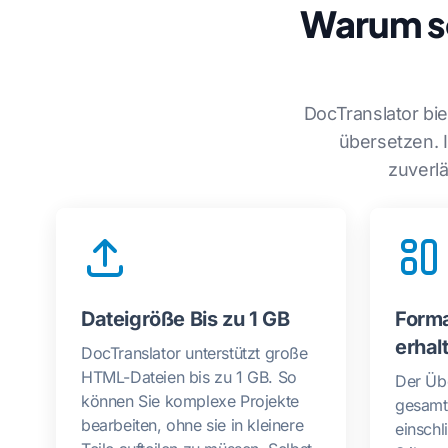
Warum so
DocTranslator bie
übersetzen. I
zuverl
Dateigröße Bis zu 1 GB
Forma
erhal
DocTranslator unterstützt große
HTML-Dateien bis zu 1 GB. So
Der Übe
können Sie komplexe Projekte
gesamt
bearbeiten, ohne sie in kleinere
einschl