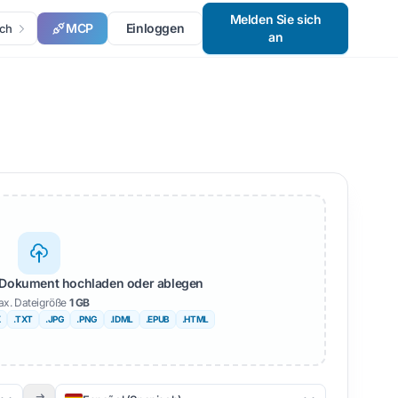
Melden Sie sich
MCP
Einloggen
ch
an
Dokument hochladen oder ablegen
x. Dateigröße
1 GB
X
.TXT
.JPG
.PNG
.IDML
.EPUB
.HTML