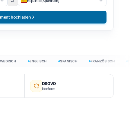
Español (Spanisch)
ment hochladen
ISCH
ENGLISCH
SPANISCH
FRANZÖSISCH
DEU
DSGVO
Konform