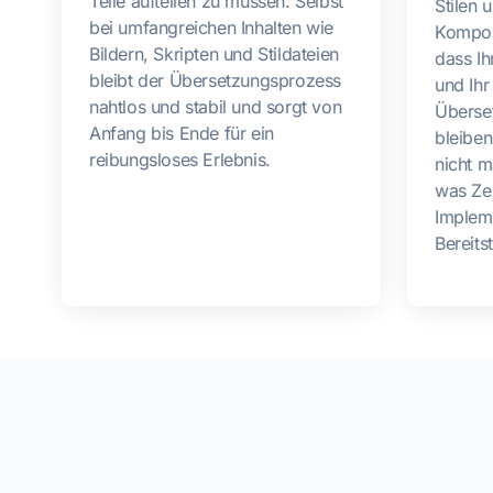
Teile aufteilen zu müssen. Selbst
Stilen 
bei umfangreichen Inhalten wie
Kompon
Bildern, Skripten und Stildateien
dass Ihr
bleibt der Übersetzungsprozess
und Ihr
nahtlos und stabil und sorgt von
Überse
Anfang bis Ende für ein
bleiben
reibungsloses Erlebnis.
nicht m
was Zei
Implem
Bereits