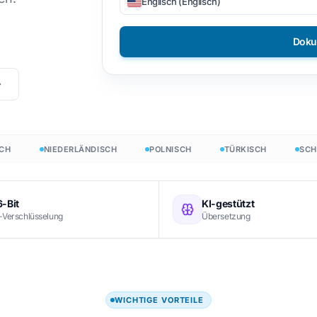
Englisch (Englisch)
DOCX zu TXT
sch
Philippinisch
Doku
EPUB zu PDF
Finnisch
Bulgarisch
Ungarisch
Zulu
NIEDERLÄNDISCH
POLNISCH
TÜRKISCH
SCHWED
h
Yoruba
Alle 120+ Sprachen →
-Bit
KI-gestützt
-Verschlüsselung
Übersetzung
Fang frei an
Fang frei an
WICHTIGE VORTEILE