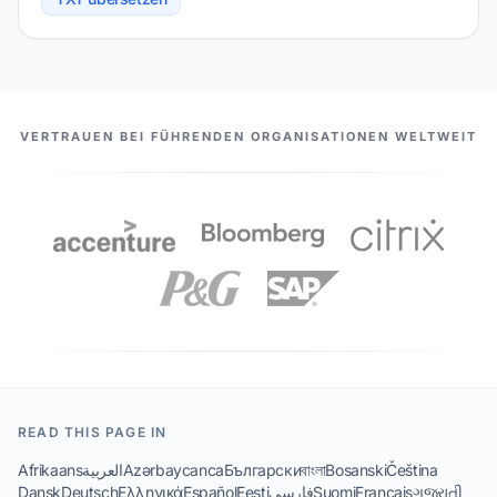
UNSERE PARTNER
VERTRAUEN BEI FÜHRENDEN ORGANISATIONEN WELTWEIT
READ THIS PAGE IN
Afrikaans
العربية
Azərbaycanca
Български
বাংলা
Bosanski
Čeština
Dansk
Deutsch
Ελληνικά
Español
Eesti
فارسی
Suomi
Français
ગુજરાતી