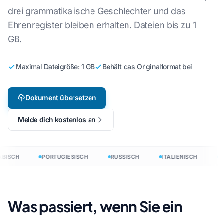
drei grammatikalische Geschlechter und das
Ehrenregister bleiben erhalten. Dateien bis zu 1
GB.
Maximal Dateigröße: 1 GB
Behält das Originalformat bei
Dokument übersetzen
Melde dich kostenlos an
BISCH
PORTUGIESISCH
RUSSISCH
ITALIENISCH
Was passiert, wenn Sie ein