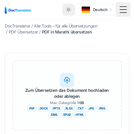
Deutsch
Menü
DocTranslator
/
Alle Tools – für alle Übersetzungen
/
PDF Übersetzer
/
PDF in Marathi übersetzen
Zum Übersetzen das Dokument hochladen
oder ablegen
Max. Dateigröße
1 GB
.PDF
.DOCX
.PPTX
.XLSX
.TXT
.JPG
.PNG
.IDML
. EPUB
.HTML