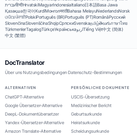
עברית
हिन्दी
Hrvatski
Magyar
Indonesia
Italiano
日本語
Basa Jawa
Қазақша
한국어
Kurdî
Монгол
मराठी
Bahasa Melayu
Nederlands
Norsk
ଓଡିଆ
ਪੰਜਾਬੀ
Polski
Português (BR)
Português (PT)
Română
Русский
Slovenčina
Slovenščina
Shqip
Српски
Svenska
தமிழ்
తెలుగు
ภาษาไทย
Türkmenler
Tagalog
Türkçe
Українська
اردو
Tiếng Việt
中文 (简体)
中文 (繁體)
DocTranslator
Über uns
·
Nutzungsbedingungen
·
Datenschutz-Bestimmungen
ALTERNATIVEN
PERSÖNLICHE DOKUMENTE
ChatGPT-Alternative
USCIS-Übersetzung
Google Übersetzer-Alternative
Medizinischer Bericht
DeepL-Dokumentübersetzer
Geburtsurkunde
Yandex-Übersetzer-Alternative
Heiratsurkunde
Amazon Translate-Alternative
Scheidungsurkunde