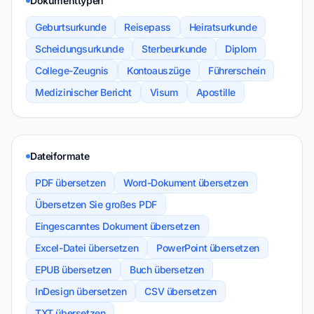
Dokumenttypen
Geburtsurkunde
Reisepass
Heiratsurkunde
Scheidungsurkunde
Sterbeurkunde
Diplom
College-Zeugnis
Kontoauszüge
Führerschein
Medizinischer Bericht
Visum
Apostille
Dateiformate
PDF übersetzen
Word-Dokument übersetzen
Übersetzen Sie großes PDF
Eingescanntes Dokument übersetzen
Excel-Datei übersetzen
PowerPoint übersetzen
EPUB übersetzen
Buch übersetzen
InDesign übersetzen
CSV übersetzen
TXT übersetzen