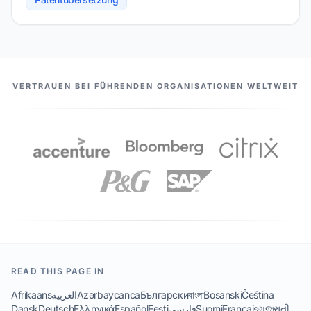
UNSERE PARTNER
VERTRAUEN BEI FÜHRENDEN ORGANISATIONEN WELTWEIT
READ THIS PAGE IN
Afrikaans
العربية
Azərbaycanca
Български
বাংলা
Bosanski
Čeština
Dansk
Deutsch
Ελληνικά
Español
Eesti
فارسی
Suomi
Français
ગુજરાતી