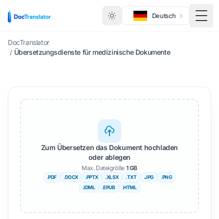
Deutsch
Menü
DocTranslator
/
Übersetzungsdienste für medizinische Dokumente
Zum Übersetzen das Dokument hochladen
oder ablegen
Max. Dateigröße
1 GB
.PDF
.DOCX
.PPTX
.XLSX
.TXT
.JPG
.PNG
.IDML
.EPUB
.HTML