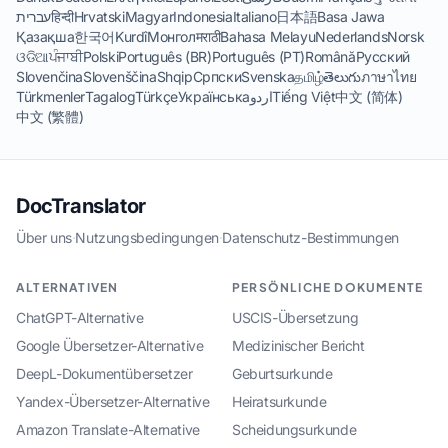
עברית
हिन्दी
Hrvatski
Magyar
Indonesia
Italiano
日本語
Basa Jawa
Қазақша
한국어
Kurdî
Монгол
मराठी
Bahasa Melayu
Nederlands
Norsk
ଓଡିଆ
ਪੰਜਾਬੀ
Polski
Português (BR)
Português (PT)
Română
Русский
Slovenčina
Slovenščina
Shqip
Српски
Svenska
தமிழ்
తెలుగు
ภาษาไทย
Türkmenler
Tagalog
Türkçe
Українська
اردو
Tiếng Việt
中文 (简体)
中文 (繁體)
DocTranslator
Über uns
·
Nutzungsbedingungen
·
Datenschutz-Bestimmungen
ALTERNATIVEN
PERSÖNLICHE DOKUMENTE
ChatGPT-Alternative
USCIS-Übersetzung
Google Übersetzer-Alternative
Medizinischer Bericht
DeepL-Dokumentübersetzer
Geburtsurkunde
Yandex-Übersetzer-Alternative
Heiratsurkunde
Amazon Translate-Alternative
Scheidungsurkunde