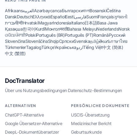
READ THIS PAGE IN
Afrikaans
العربية
Azərbaycanca
Български
বাংলা
Bosanski
Čeština
Dansk
Deutsch
Ελληνικά
Español
Eesti
فارسی
Suomi
Français
ગુજરાતી
עברית
हिन्दी
Hrvatski
Magyar
Indonesia
Italiano
日本語
Basa Jawa
Қазақша
한국어
Kurdî
Монгол
मराठी
Bahasa Melayu
Nederlands
Norsk
ଓଡିଆ
ਪੰਜਾਬੀ
Polski
Português (BR)
Português (PT)
Română
Русский
Slovenčina
Slovenščina
Shqip
Српски
Svenska
தமிழ்
తెలుగు
ภาษาไทย
Türkmenler
Tagalog
Türkçe
Українська
اردو
Tiếng Việt
中文 (简体)
中文 (繁體)
DocTranslator
Über uns
·
Nutzungsbedingungen
·
Datenschutz-Bestimmungen
ALTERNATIVEN
PERSÖNLICHE DOKUMENTE
ChatGPT-Alternative
USCIS-Übersetzung
Google Übersetzer-Alternative
Medizinischer Bericht
DeepL-Dokumentübersetzer
Geburtsurkunde