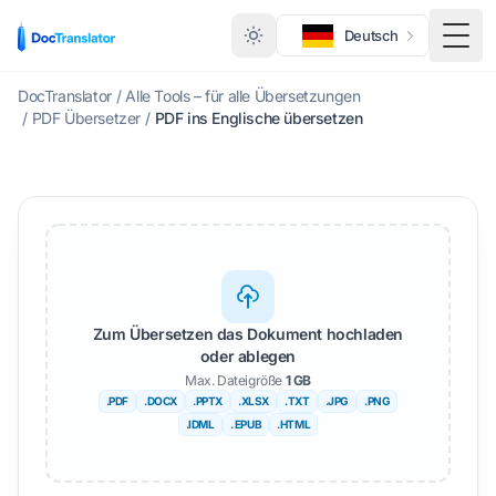
Deutsch
Menü
DocTranslator
/
Alle Tools – für alle Übersetzungen
/
PDF Übersetzer
/
PDF ins Englische übersetzen
Zum Übersetzen das Dokument hochladen
oder ablegen
Max. Dateigröße
1 GB
.PDF
.DOCX
.PPTX
.XLSX
.TXT
.JPG
.PNG
.IDML
. EPUB
.HTML