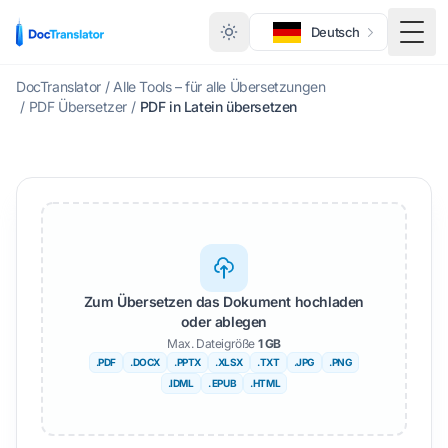
Deutsch
Menü
DocTranslator
/
Alle Tools – für alle Übersetzungen
/
PDF Übersetzer
/
PDF in Latein übersetzen
Zum Übersetzen das Dokument hochladen
oder ablegen
Max. Dateigröße
1 GB
.PDF
.DOCX
.PPTX
.XLSX
.TXT
.JPG
.PNG
.IDML
. EPUB
.HTML