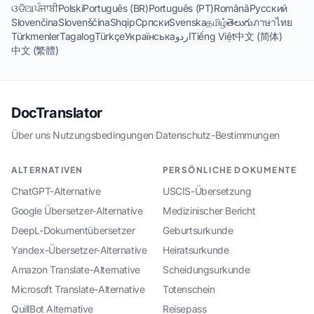
ଓଡିଆ
ਪੰਜਾਬੀ
Polski
Português (BR)
Português (PT)
Română
Русский
Slovenčina
Slovenščina
Shqip
Српски
Svenska
தமிழ்
తెలుగు
ภาษาไทย
Türkmenler
Tagalog
Türkçe
Українська
اردو
Tiếng Việt
中文 (简体)
中文 (繁體)
DocTranslator
Über uns
·
Nutzungsbedingungen
·
Datenschutz-Bestimmungen
ALTERNATIVEN
PERSÖNLICHE DOKUMENTE
ChatGPT-Alternative
USCIS-Übersetzung
Google Übersetzer-Alternative
Medizinischer Bericht
DeepL-Dokumentübersetzer
Geburtsurkunde
Yandex-Übersetzer-Alternative
Heiratsurkunde
Amazon Translate-Alternative
Scheidungsurkunde
Microsoft Translate-Alternative
Totenschein
QuillBot Alternative
Reisepass