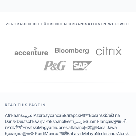
UNSERE PARTNER
VERTRAUEN BEI FÜHRENDEN ORGANISATIONEN WELTWEIT
READ THIS PAGE IN
Afrikaans
العربية
Azərbaycanca
Български
বাংলা
Bosanski
Čeština
Dansk
Deutsch
Ελληνικά
Español
Eesti
فارسی
Suomi
Français
ગુજરાતી
עברית
हिन्दी
Hrvatski
Magyar
Indonesia
Italiano
日本語
Basa Jawa
Қазақша
한국어
Kurdî
Монгол
मराठी
Bahasa Melayu
Nederlands
Norsk