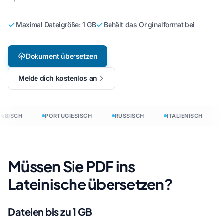
Maximal Dateigröße: 1 GB
Behält das Originalformat bei
Dokument übersetzen
Melde dich kostenlos an
ABISCH
PORTUGIESISCH
RUSSISCH
ITALIENISCH
Müssen Sie PDF ins
Lateinische übersetzen?
Dateien bis zu 1 GB