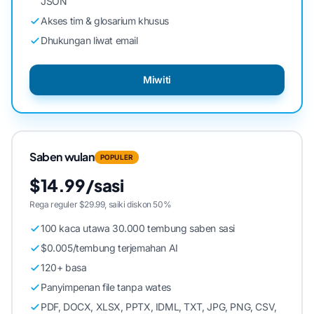
JSON
Akses tim & glosarium khusus
Dhukungan liwat email
Miwiti
Saben wulan
POPULER
$14.99/sasi
Rega reguler $29.99, saiki diskon 50%
100 kaca utawa 30.000 tembung saben sasi
$0.005/tembung terjemahan AI
120+ basa
Panyimpenan file tanpa wates
PDF, DOCX, XLSX, PPTX, IDML, TXT, JPG, PNG, CSV,