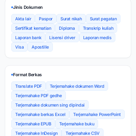
Jinis Dokumen
Akta lair
Paspor
Surat nikah
Surat pegatan
Sertifikat kematian
Diploma
Transkrip kuliah
Laporan bank
Lisensi driver
Laporan medis
Visa
Apostille
Format Berkas
Translate PDF
Terjemahake dokumen Word
Terjemahake PDF gedhe
Terjemahake dokumen sing dipindai
Terjemahake berkas Excel
Terjemahake PowerPoint
Terjemahake EPUB
Terjemahake buku
Terjemahake InDesign
Terjemahake CSV