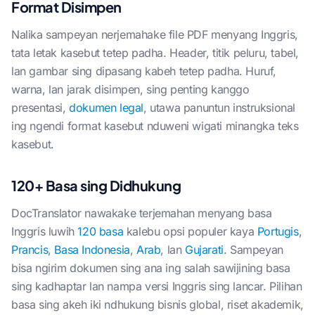
Format Disimpen
Nalika sampeyan nerjemahake file PDF menyang Inggris,
tata letak kasebut tetep padha. Header, titik peluru, tabel,
lan gambar sing dipasang kabeh tetep padha. Huruf,
warna, lan jarak disimpen, sing penting kanggo
presentasi,
dokumen legal
, utawa panuntun instruksional
ing ngendi format kasebut nduweni wigati minangka teks
kasebut.
120+ Basa sing Didhukung
DocTranslator nawakake terjemahan menyang basa
Inggris luwih
120 basa
kalebu opsi populer kaya
Portugis
,
Prancis
,
Basa Indonesia
,
Arab
, lan
Gujarati
. Sampeyan
bisa ngirim dokumen sing ana ing salah sawijining basa
sing kadhaptar lan nampa versi Inggris sing lancar. Pilihan
basa sing akeh iki ndhukung bisnis global, riset akademik,