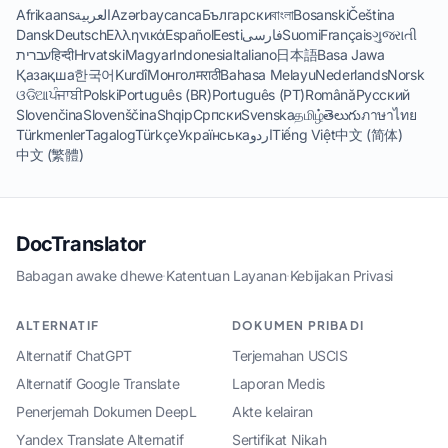
Afrikaans
العربية
Azərbaycanca
Български
বাংলা
Bosanski
Čeština
Dansk
Deutsch
Ελληνικά
Español
Eesti
فارسی
Suomi
Français
ગુજરાતી
עברית
हिन्दी
Hrvatski
Magyar
Indonesia
Italiano
日本語
Basa Jawa
Қазақша
한국어
Kurdî
Монгол
मराठी
Bahasa Melayu
Nederlands
Norsk
ଓଡିଆ
ਪੰਜਾਬੀ
Polski
Português (BR)
Português (PT)
Română
Русский
Slovenčina
Slovenščina
Shqip
Српски
Svenska
தமிழ்
తెలుగు
ภาษาไทย
Türkmenler
Tagalog
Türkçe
Українська
اردو
Tiếng Việt
中文 (简体)
中文 (繁體)
DocTranslator
Babagan awake dhewe
·
Katentuan Layanan
·
Kebijakan Privasi
ALTERNATIF
DOKUMEN PRIBADI
Alternatif ChatGPT
Terjemahan USCIS
Alternatif Google Translate
Laporan Medis
Penerjemah Dokumen DeepL
Akte kelairan
Yandex Translate Alternatif
Sertifikat Nikah