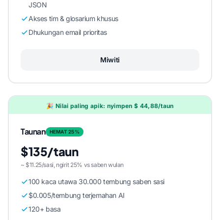
JSON
Akses tim & glosarium khusus
Dhukungan email prioritas
Miwiti
🎉 Nilai paling apik: nyimpen $ 44,88/taun
Taunan
HEMAT 25%
$135/taun
~ $11.25/sasi, ngirit 25% vs saben wulan
100 kaca utawa 30.000 tembung saben sasi
$0.005/tembung terjemahan AI
120+ basa