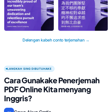
Delengen kabeh conto terjemahan →
LANGKAH SING DIBUTUHAKE
Cara Gunakake Penerjemah
PDF Online Kita menyang
Inggris?