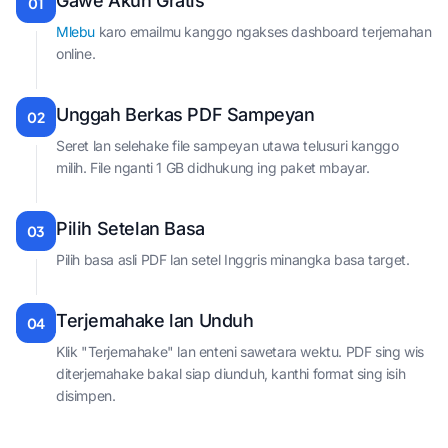
Gawe Akun Gratis
01
Mlebu
karo emailmu kanggo ngakses dashboard terjemahan
online.
Unggah Berkas PDF Sampeyan
02
Seret lan selehake file sampeyan utawa telusuri kanggo
milih. File nganti 1 GB didhukung ing paket mbayar.
Pilih Setelan Basa
03
Pilih basa asli PDF lan setel Inggris minangka basa target.
Terjemahake lan Unduh
04
Klik "Terjemahake" lan enteni sawetara wektu. PDF sing wis
diterjemahake bakal siap diunduh, kanthi format sing isih
disimpen.