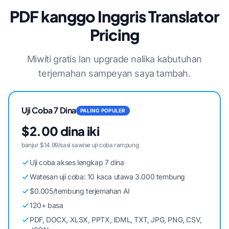
PDF kanggo Inggris Translator
Pricing
Miwiti gratis lan upgrade nalika kabutuhan
terjemahan sampeyan saya tambah.
Uji Coba 7 Dina
PALING POPULER
$2.00 dina iki
banjur $14.99/sasi sawise uji coba rampung
Uji coba akses lengkap 7 dina
Watesan uji coba: 10 kaca utawa 3.000 tembung
$0.005/tembung terjemahan AI
120+ basa
PDF, DOCX, XLSX, PPTX, IDML, TXT, JPG, PNG, CSV,