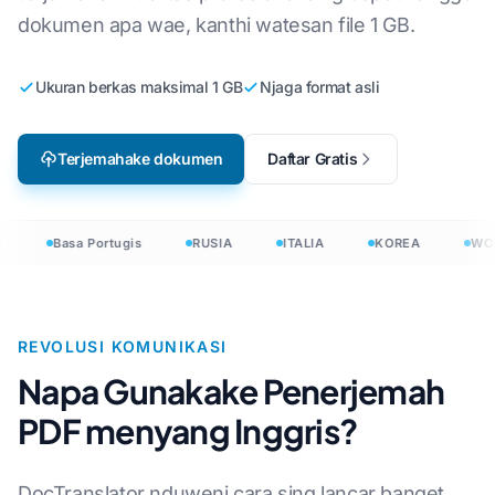
dokumen apa wae, kanthi watesan file 1 GB.
Ukuran berkas maksimal 1 GB
Njaga format asli
Terjemahake dokumen
Daftar Gratis
Basa Portugis
RUSIA
ITALIA
KOREA
WON
REVOLUSI KOMUNIKASI
Napa Gunakake Penerjemah
PDF menyang Inggris?
DocTranslator nduweni cara sing lancar banget