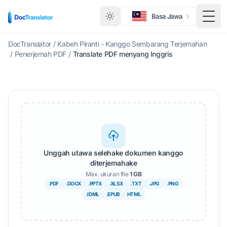
Basa Jawa
Togg
DocTranslator
/
Kabeh Piranti - Kanggo Sembarang Terjemahan
/
Penerjemah PDF
/
Translate PDF menyang Inggris
Unggah utawa selehake dokumen kanggo
diterjemahake
Max. ukuran file
1 GB
.PDF
.DOCX
.PPTX
.XLSX
.TXT
.JPG
.PNG
.IDML
.EPUB
HTML