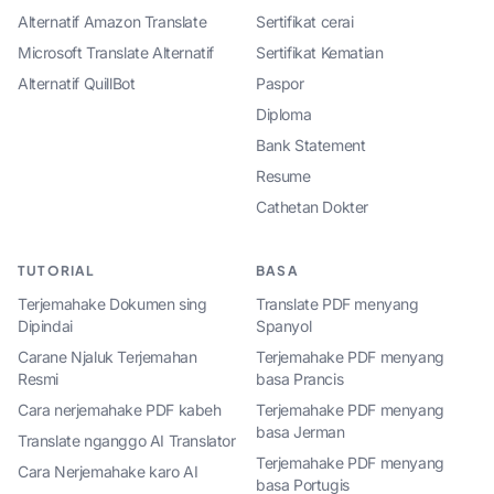
Alternatif Amazon Translate
Sertifikat cerai
Microsoft Translate Alternatif
Sertifikat Kematian
Alternatif QuillBot
Paspor
Diploma
Bank Statement
Resume
Cathetan Dokter
TUTORIAL
BASA
Terjemahake Dokumen sing
Translate PDF menyang
Dipindai
Spanyol
Carane Njaluk Terjemahan
Terjemahake PDF menyang
Resmi
basa Prancis
Cara nerjemahake PDF kabeh
Terjemahake PDF menyang
basa Jerman
Translate nganggo AI Translator
Terjemahake PDF menyang
Cara Nerjemahake karo AI
basa Portugis