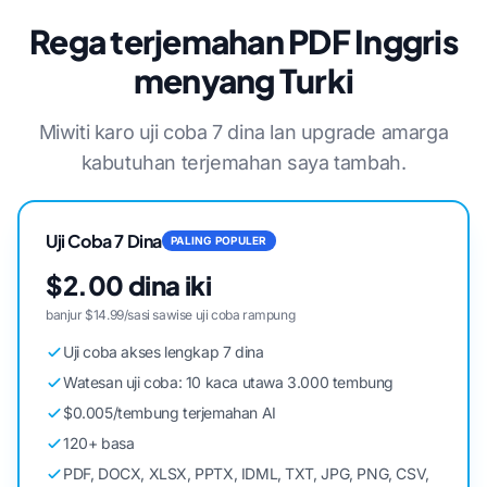
Rega terjemahan PDF Inggris
menyang Turki
Miwiti karo uji coba 7 dina lan upgrade amarga
kabutuhan terjemahan saya tambah.
Uji Coba 7 Dina
PALING POPULER
$2.00 dina iki
banjur $14.99/sasi sawise uji coba rampung
Uji coba akses lengkap 7 dina
Watesan uji coba: 10 kaca utawa 3.000 tembung
$0.005/tembung terjemahan AI
120+ basa
PDF, DOCX, XLSX, PPTX, IDML, TXT, JPG, PNG, CSV,