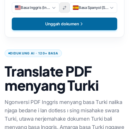
Basa Inggris (Inggris)
Basa Spanyol (Spanyol)
Unggah dokumen
DIDUKUNG AI · 120+ BASA
Translate PDF
menyang Turki
Ngonversi PDF Inggris menyang basa Turki nalika
njaga bedane i lan dotless ı sing misahake swara
Turki, utawa nerjemahake dokumen Turki bali
menyang basa Inggris. Amarga basa Turki nggawe