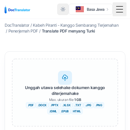
Basa Jawa
Togg
DocTranslator
/
Kabeh Piranti - Kanggo Sembarang Terjemahan
/
Penerjemah PDF
/
Translate PDF menyang Turki
Unggah utawa selehake dokumen kanggo
diterjemahake
Max. ukuran file
1 GB
.PDF
.DOCX
.PPTX
.XLSX
.TXT
.JPG
.PNG
.IDML
.EPUB
HTML