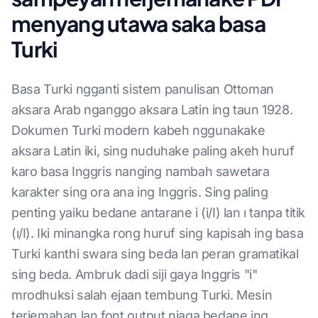
menyang utawa saka basa
Turki
Basa Turki ngganti sistem panulisan Ottoman
aksara Arab nganggo aksara Latin ing taun 1928.
Dokumen Turki modern kabeh nggunakake
aksara Latin iki, sing nuduhake paling akeh huruf
karo basa Inggris nanging nambah sawetara
karakter sing ora ana ing Inggris. Sing paling
penting yaiku bedane antarane i (i/I) lan ı tanpa titik
(ı/I). Iki minangka rong huruf sing kapisah ing basa
Turki kanthi swara sing beda lan peran gramatikal
sing beda. Ambruk dadi siji gaya Inggris "i"
mrodhuksi salah ejaan tembung Turki. Mesin
terjemahan lan font output njaga bedane ing