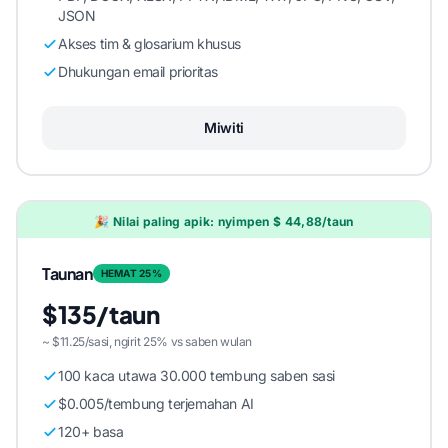
JSON
Akses tim & glosarium khusus
Dhukungan email prioritas
Miwiti
🎉 Nilai paling apik: nyimpen $ 44,88/taun
Taunan
HEMAT 25%
$135/taun
~ $11.25/sasi, ngirit 25% vs saben wulan
100 kaca utawa 30.000 tembung saben sasi
$0.005/tembung terjemahan AI
120+ basa