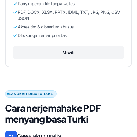
Panyimpenan file tanpa wates
PDF, DOCX, XLSX, PPTX, IDML, TXT, JPG, PNG, CSV,
JSON
Akses tim & glosarium khusus
Dhukungan email prioritas
Miwiti
LANGKAH DIBUTUHAKE
Cara nerjemahake PDF
menyang basa Turki
Gawe akun gratis
01