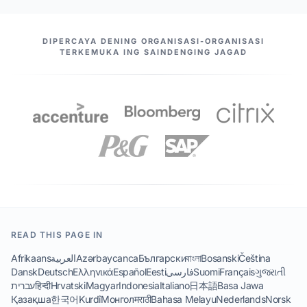
MITRA KITA
DIPERCAYA DENING ORGANISASI-ORGANISASI
TERKEMUKA ING SAINDENGING JAGAD
READ THIS PAGE IN
Afrikaans
العربية
Azərbaycanca
Български
বাংলা
Bosanski
Čeština
Dansk
Deutsch
Ελληνικά
Español
Eesti
فارسی
Suomi
Français
ગુજરાતી
עברית
हिन्दी
Hrvatski
Magyar
Indonesia
Italiano
日本語
Basa Jawa
Қазақша
한국어
Kurdî
Монгол
मराठी
Bahasa Melayu
Nederlands
Norsk