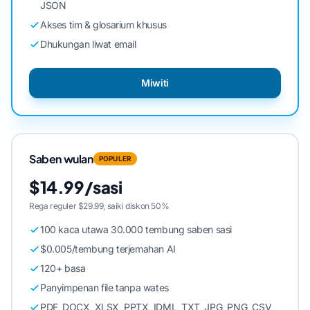
JSON
Akses tim & glosarium khusus
Dhukungan liwat email
Miwiti
Saben wulan
POPULER
$14.99/sasi
Rega reguler $29.99, saiki diskon 50%
100 kaca utawa 30.000 tembung saben sasi
$0.005/tembung terjemahan AI
120+ basa
Panyimpenan file tanpa wates
PDF, DOCX, XLSX, PPTX, IDML, TXT, JPG, PNG, CSV,