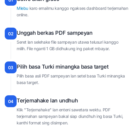
Mlebu
karo emailmu kanggo ngakses dashboard terjemahan
online.
Unggah berkas PDF sampeyan
02
Seret lan selehake file sampeyan utawa telusuri kanggo
milih. File nganti 1 GB didhukung ing paket mbayar.
Pilih basa Turki minangka basa target
03
Pilih basa asli PDF sampeyan lan setel basa Turki minangka
basa target.
Terjemahake lan undhuh
04
Klik "Terjemahake" lan enteni sawetara wektu. PDF
terjemahan sampeyan bakal siap diundhuh ing basa Turki,
kanthi format sing disimpen.