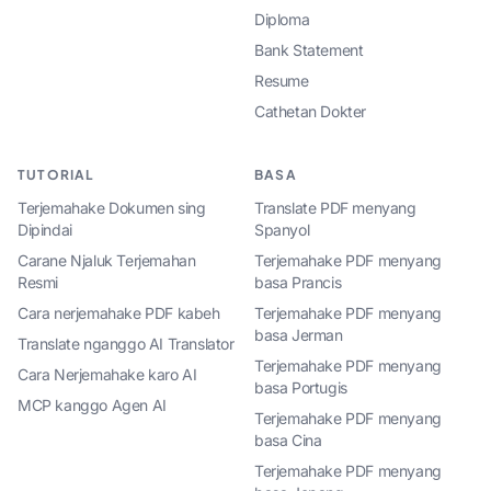
Diploma
Bank Statement
Resume
Cathetan Dokter
TUTORIAL
BASA
Terjemahake Dokumen sing
Translate PDF menyang
Dipindai
Spanyol
Carane Njaluk Terjemahan
Terjemahake PDF menyang
Resmi
basa Prancis
Cara nerjemahake PDF kabeh
Terjemahake PDF menyang
basa Jerman
Translate nganggo AI Translator
Terjemahake PDF menyang
Cara Nerjemahake karo AI
basa Portugis
MCP kanggo Agen AI
Terjemahake PDF menyang
basa Cina
Terjemahake PDF menyang