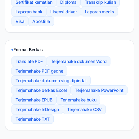
Sertifikat kematian
Diploma
Transkrip kuliah
Laporan bank
Lisensi driver
Laporan medis
Visa
Apostille
Format Berkas
Translate PDF
Terjemahake dokumen Word
Terjemahake PDF gedhe
Terjemahake dokumen sing dipindai
Terjemahake berkas Excel
Terjemahake PowerPoint
Terjemahake EPUB
Terjemahake buku
Terjemahake InDesign
Terjemahake CSV
Terjemahake TXT