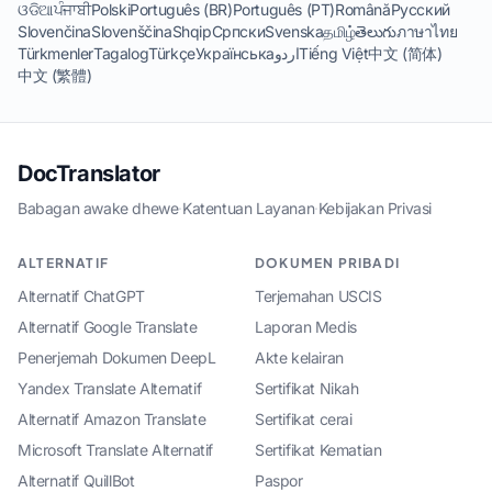
ଓଡିଆ
ਪੰਜਾਬੀ
Polski
Português (BR)
Português (PT)
Română
Русский
Slovenčina
Slovenščina
Shqip
Српски
Svenska
தமிழ்
తెలుగు
ภาษาไทย
Türkmenler
Tagalog
Türkçe
Українська
اردو
Tiếng Việt
中文 (简体)
中文 (繁體)
DocTranslator
Babagan awake dhewe
·
Katentuan Layanan
·
Kebijakan Privasi
ALTERNATIF
DOKUMEN PRIBADI
Alternatif ChatGPT
Terjemahan USCIS
Alternatif Google Translate
Laporan Medis
Penerjemah Dokumen DeepL
Akte kelairan
Yandex Translate Alternatif
Sertifikat Nikah
Alternatif Amazon Translate
Sertifikat cerai
Microsoft Translate Alternatif
Sertifikat Kematian
Alternatif QuillBot
Paspor