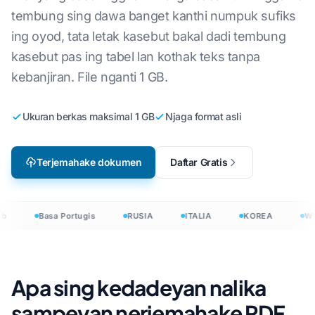
tembung sing dawa banget kanthi numpuk sufiks
ing oyod, tata letak kasebut bakal dadi tembung
kasebut pas ing tabel lan kothak teks tanpa
kebanjiran. File nganti 1 GB.
Ukuran berkas maksimal 1 GB
Njaga format asli
Terjemahake dokumen
Daftar Gratis
b
Basa Portugis
RUSIA
ITALIA
KOREA
WO
Apa sing kedadeyan nalika
sampeyan nerjemahake PDF