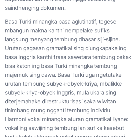
saindhenging dokumen.
Basa Turki minangka basa aglutinatif, tegese
mbangun makna kanthi nempelake sufiks
langsung menyang tembung dhasar siji-sijine.
Urutan gagasan gramatikal sing diungkapake ing
basa Inggris kanthi frasa sawetara tembung cekak
bisa katon ing basa Turki minangka tembung
majemuk sing dawa. Basa Turki uga ngetutake
urutan tembung subyek-obyek-kriya, mbalikke
subyek-kriya-obyek Inggris, mula ukara sing
diterjemahake direstrukturisasi saka wiwitan
tinimbang mung ngganti tembung individu.
Harmoni vokal minangka aturan gramatikal liyane:
vokal ing sawijining tembung lan sufiks kasebut
kudu kalebu klompok vokal ngarep utawa mburi