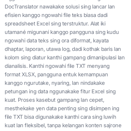
DocTranslator nawakake solusi sing lancar lan
efisien kanggo ngowahi file teks biasa dadi
spreadsheet Excel sing terstruktur. Alat iki
utamané migunani kanggo pangguna sing kudu
ngowahi data teks sing ora diformat, kayata
dhaptar, laporan, utawa log, dadi kothak baris lan
kolom sing diatur kanthi gampang dimanipulasi lan
dianalisis. Kanthi ngowahi file TXT menyang
format XLSX, pangguna entuk kemampuan
kanggo ngurutake, nyaring, lan nindakake
petungan ing data nggunakake fitur Excel sing
kuat. Proses kasebut gampang lan cepet,
mesthekake yen data penting sing disimpen ing
file TXT bisa digunakake kanthi cara sing luwih
kuat lan fleksibel, tanpa kelangan konten sajrone