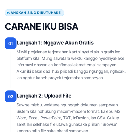
LANGKAH SING DIBUTUHAKE
CARANE IKU BISA
Langkah 1: Nggawe Akun Gratis
01
Miwiti perjalanan terjemahan kanthi nyetel akun gratis ing
platform kita. Mung sawetara wektu kanggo nyedhiyakake
informasi dhasar lan konfirmasi alamat email sampeyan.
Akun iki bakal dadi hub pribadi kanggo ngunggah, nglacak,
lan ngatur kabeh proyek terjemahan sampeyan.
Langkah 2: Upload File
02
Sawise mlebu, wektune ngunggah dokumen sampeyan.
Sistem kita ndhukung macem-macem format, kalebu MS
Word, Excel, PowerPoint, TXT, InDesign, lan CSV. Cukup
seret lan selehake file utawa gunakake pilihan "Browse"
kanggo milih file saka piranti sampeyan.