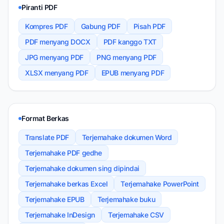
Piranti PDF
Kompres PDF
Gabung PDF
Pisah PDF
PDF menyang DOCX
PDF kanggo TXT
JPG menyang PDF
PNG menyang PDF
XLSX menyang PDF
EPUB menyang PDF
Format Berkas
Translate PDF
Terjemahake dokumen Word
Terjemahake PDF gedhe
Terjemahake dokumen sing dipindai
Terjemahake berkas Excel
Terjemahake PowerPoint
Terjemahake EPUB
Terjemahake buku
Terjemahake InDesign
Terjemahake CSV