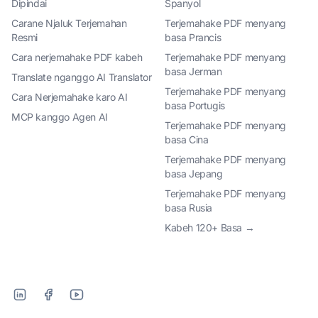
Dipindai
Spanyol
Carane Njaluk Terjemahan
Terjemahake PDF menyang
Resmi
basa Prancis
Cara nerjemahake PDF kabeh
Terjemahake PDF menyang
basa Jerman
Translate nganggo AI Translator
Terjemahake PDF menyang
Cara Nerjemahake karo AI
basa Portugis
MCP kanggo Agen AI
Terjemahake PDF menyang
basa Cina
Terjemahake PDF menyang
basa Jepang
Terjemahake PDF menyang
basa Rusia
Kabeh 120+ Basa →