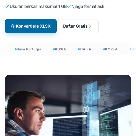
Ukuran berkas maksimal 1 GB
Njaga format asli
Konvertiere XLSX
Daftar Gratis
b
Basa Portugis
RUSIA
ITALIA
KOREA
WO