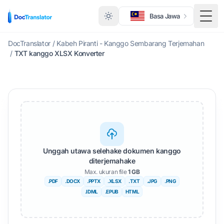
Basa Jawa
Togg
DocTranslator
/
Kabeh Piranti - Kanggo Sembarang Terjemahan
/
TXT kanggo XLSX Konverter
Unggah utawa selehake dokumen kanggo
diterjemahake
Max. ukuran file
1 GB
.PDF
.DOCX
.PPTX
.XLSX
.TXT
.JPG
.PNG
.IDML
.EPUB
HTML