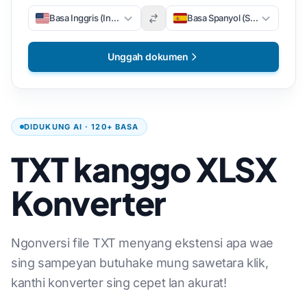
Basa Inggris (Inggris)
Basa Spanyol (Spanyol)
Unggah dokumen
DIDUKUNG AI · 120+ BASA
TXT kanggo XLSX
Konverter
Ngonversi file TXT menyang ekstensi apa wae
sing sampeyan butuhake mung sawetara klik,
kanthi konverter sing cepet lan akurat!