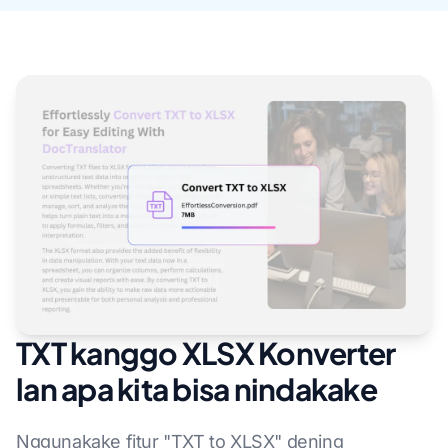
TXT kanggo XLSX Konverter
lan apa kita bisa nindakake
Nggunakake fitur "TXT to XLSX" dening