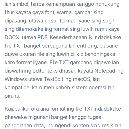
lan simbol, tanpa kemampuan kanggo ndhukung
fitur kayata gaya font, warna, gambar sing
dipasang, utawa unsur format liyane sing sugih
sing ditemokake ing format sing luwih rumit kaya
DOCX. utawa
PDF
. Kesederhanaan iki ndadekake
file TXT banget serbaguna lan entheng, biasane
duwe ukuran file sing luwih cilik dibandhingake
karo format liyane. File TXT gampang digawe lan
diowahi ing editor teks dhasar, kayata Notepad ing
Windows utawa TextEdit ing macOS, lan
kompatibel karo meh kabeh sistem operasi lan
piranti.
Kajaba iku, ora ana format ing file TXT ndadekake
dheweke migunani banget kanggo tugas
pangolahan data, ing ngendi konten sing resik lan