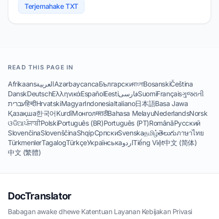
Terjemahake TXT
READ THIS PAGE IN
Afrikaans
العربية
Azərbaycanca
Български
বাংলা
Bosanski
Čeština
Dansk
Deutsch
Ελληνικά
Español
Eesti
فارسی
Suomi
Français
ગુજરાતી
עברית
हिन्दी
Hrvatski
Magyar
Indonesia
Italiano
日本語
Basa Jawa
Қазақша
한국어
Kurdî
Монгол
मराठी
Bahasa Melayu
Nederlands
Norsk
ଓଡିଆ
ਪੰਜਾਬੀ
Polski
Português (BR)
Português (PT)
Română
Русский
Slovenčina
Slovenščina
Shqip
Српски
Svenska
தமிழ்
తెలుగు
ภาษาไทย
Türkmenler
Tagalog
Türkçe
Українська
اردو
Tiếng Việt
中文 (简体)
中文 (繁體)
DocTranslator
Babagan awake dhewe
·
Katentuan Layanan
·
Kebijakan Privasi