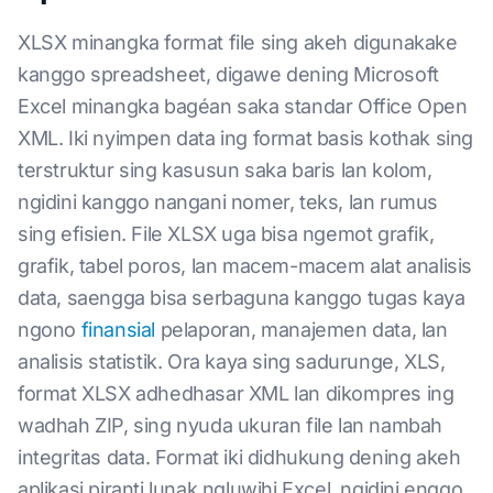
XLSX minangka format file sing akeh digunakake
kanggo spreadsheet, digawe dening Microsoft
Excel minangka bagéan saka standar Office Open
XML. Iki nyimpen data ing format basis kothak sing
terstruktur sing kasusun saka baris lan kolom,
ngidini kanggo nangani nomer, teks, lan rumus
sing efisien. File XLSX uga bisa ngemot grafik,
grafik, tabel poros, lan macem-macem alat analisis
data, saengga bisa serbaguna kanggo tugas kaya
ngono
finansial
pelaporan, manajemen data, lan
analisis statistik. Ora kaya sing sadurunge, XLS,
format XLSX adhedhasar XML lan dikompres ing
wadhah ZIP, sing nyuda ukuran file lan nambah
integritas data. Format iki didhukung dening akeh
aplikasi piranti lunak ngluwihi Excel, ngidini enggo