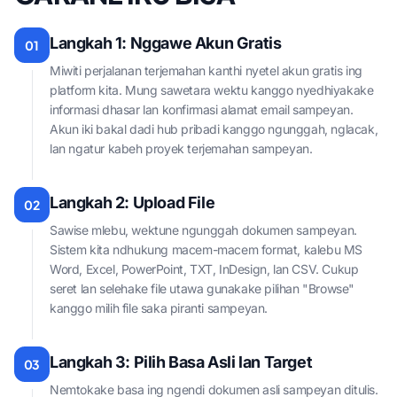
Langkah 1: Nggawe Akun Gratis
01
Miwiti perjalanan terjemahan kanthi nyetel akun gratis ing
platform kita. Mung sawetara wektu kanggo nyedhiyakake
informasi dhasar lan konfirmasi alamat email sampeyan.
Akun iki bakal dadi hub pribadi kanggo ngunggah, nglacak,
lan ngatur kabeh proyek terjemahan sampeyan.
Langkah 2: Upload File
02
Sawise mlebu, wektune ngunggah dokumen sampeyan.
Sistem kita ndhukung macem-macem format, kalebu MS
Word, Excel, PowerPoint, TXT, InDesign, lan CSV. Cukup
seret lan selehake file utawa gunakake pilihan "Browse"
kanggo milih file saka piranti sampeyan.
Langkah 3: Pilih Basa Asli lan Target
03
Nemtokake basa ing ngendi dokumen asli sampeyan ditulis.