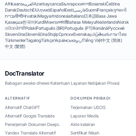
Afrikaans
العربية
Azərbaycanca
Български
বাংলা
Bosanski
Čeština
Dansk
Deutsch
Ελληνικά
Español
Eesti
فارسی
Suomi
Français
ગુજરાતી
עברית
हिन्दी
Hrvatski
Magyar
Indonesia
Italiano
日本語
Basa Jawa
Қазақша
한국어
Kurdî
Монгол
मराठी
Bahasa Melayu
Nederlands
Norsk
ଓଡିଆ
ਪੰਜਾਬੀ
Polski
Português (BR)
Português (PT)
Română
Русский
Slovenčina
Slovenščina
Shqip
Српски
Svenska
தமிழ்
తెలుగు
ภาษาไทย
Türkmenler
Tagalog
Türkçe
Українська
اردو
Tiếng Việt
中文 (简体)
中文 (繁體)
DocTranslator
Babagan awake dhewe
·
Katentuan Layanan
·
Kebijakan Privasi
ALTERNATIF
DOKUMEN PRIBADI
Alternatif ChatGPT
Terjemahan USCIS
Alternatif Google Translate
Laporan Medis
Penerjemah Dokumen DeepL
Akte kelairan
Yandex Translate Alternatif
Sertifikat Nikah