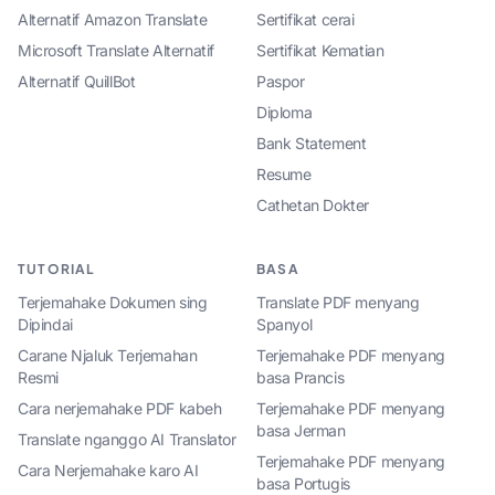
Alternatif Amazon Translate
Sertifikat cerai
Microsoft Translate Alternatif
Sertifikat Kematian
Alternatif QuillBot
Paspor
Diploma
Bank Statement
Resume
Cathetan Dokter
TUTORIAL
BASA
Terjemahake Dokumen sing
Translate PDF menyang
Dipindai
Spanyol
Carane Njaluk Terjemahan
Terjemahake PDF menyang
Resmi
basa Prancis
Cara nerjemahake PDF kabeh
Terjemahake PDF menyang
basa Jerman
Translate nganggo AI Translator
Terjemahake PDF menyang
Cara Nerjemahake karo AI
basa Portugis