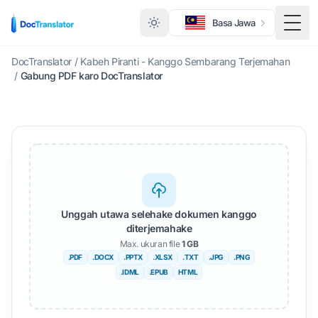
Basa Jawa
Togg
DocTranslator
/
Kabeh Piranti - Kanggo Sembarang Terjemahan
/
Gabung PDF karo DocTranslator
Unggah utawa selehake dokumen kanggo
diterjemahake
Max. ukuran file
1 GB
.PDF
.DOCX
.PPTX
.XLSX
.TXT
.JPG
.PNG
.IDML
.EPUB
HTML