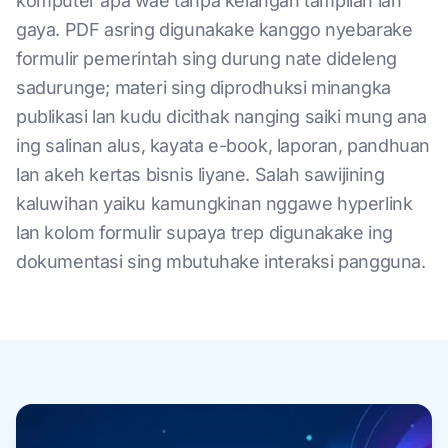
komputer apa wae tanpa kelangan tampilan lan
gaya. PDF asring digunakake kanggo nyebarake
formulir pemerintah sing durung nate dideleng
sadurunge; materi sing diprodhuksi minangka
publikasi lan kudu dicithak nanging saiki mung ana
ing salinan alus, kayata e-book, laporan, pandhuan
lan akeh kertas bisnis liyane. Salah sawijining
kaluwihan yaiku kamungkinan nggawe hyperlink
lan kolom formulir supaya trep digunakake ing
dokumentasi sing mbutuhake interaksi pangguna.