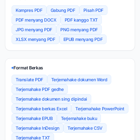
Kompres PDF
Gabung PDF
Pisah PDF
PDF menyang DOCX
PDF kanggo TXT
JPG menyang PDF
PNG menyang PDF
XLSX menyang PDF
EPUB menyang PDF
Format Berkas
Translate PDF
Terjemahake dokumen Word
Terjemahake PDF gedhe
Terjemahake dokumen sing dipindai
Terjemahake berkas Excel
Terjemahake PowerPoint
Terjemahake EPUB
Terjemahake buku
Terjemahake InDesign
Terjemahake CSV
Terjemahake TXT