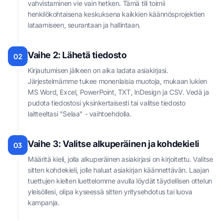
vahvistaminen vie vain hetken. Tämä tili toimii
henkilökohtaisena keskuksena kaikkien käännösprojektien
lataamiseen, seurantaan ja hallintaan.
Vaihe 2: Lähetä tiedosto
02
Kirjautumisen jälkeen on aika ladata asiakirjasi.
Järjestelmämme tukee monenlaisia muotoja, mukaan lukien
MS Word, Excel, PowerPoint, TXT, InDesign ja CSV. Vedä ja
pudota tiedostosi yksinkertaisesti tai valitse tiedosto
laitteeltasi "Selaa" - vaihtoehdolla.
Vaihe 3: Valitse alkuperäinen ja kohdekieli
03
Määritä kieli, jolla alkuperäinen asiakirjasi on kirjoitettu. Valitse
sitten kohdekieli, jolle haluat asiakirjan käännettävän. Laajan
tuettujen kielten luettelomme avulla löydät täydellisen ottelun
yleisöllesi, olipa kyseessä sitten yritysehdotus tai luova
kampanja.