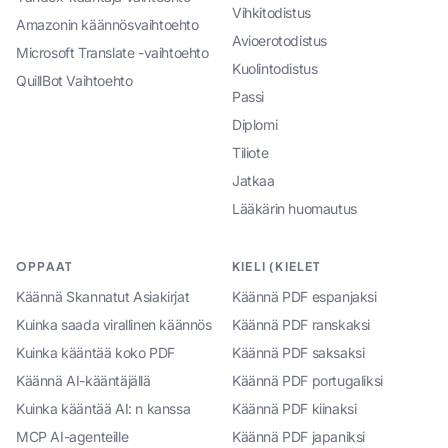
Vihkitodistus
Amazonin käännösvaihtoehto
Avioerotodistus
Microsoft Translate -vaihtoehto
Kuolintodistus
QuillBot Vaihtoehto
Passi
Diplomi
Tiliote
Jatkaa
Lääkärin huomautus
OPPAAT
KIELI (KIELET
Käännä Skannatut Asiakirjat
Käännä PDF espanjaksi
Kuinka saada virallinen käännös
Käännä PDF ranskaksi
Kuinka kääntää koko PDF
Käännä PDF saksaksi
Käännä AI-kääntäjällä
Käännä PDF portugaliksi
Kuinka kääntää AI: n kanssa
Käännä PDF kiinaksi
MCP AI-agenteille
Käännä PDF japaniksi