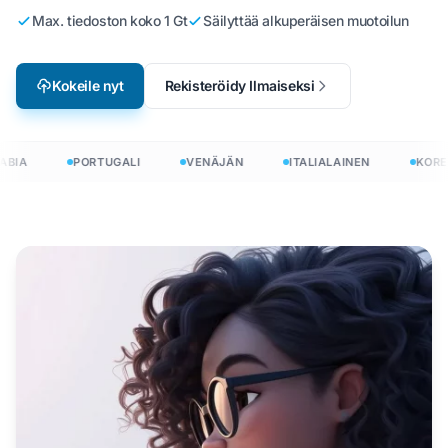
Max. tiedoston koko 1 Gt
Säilyttää alkuperäisen muotoilun
Kokeile nyt
Rekisteröidy Ilmaiseksi
BIA
PORTUGALI
VENÄJÄN
ITALIALAINEN
KOREA