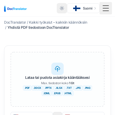
Suomi
Vaihd
DocTranslator
/
Kaikki työkalut – kaikkiin käännöksiin
/
Yhdistä PDF tiedostoon DocTranslator
Lataa tai pudota asiakirja kääntääksesi
Max. tiedoston koko
1 Gt
.PDF
.DOCX
.PPTX
.XLSX
.TXT
.JPG
.PNG
.IDML
.EPUB
.HTML