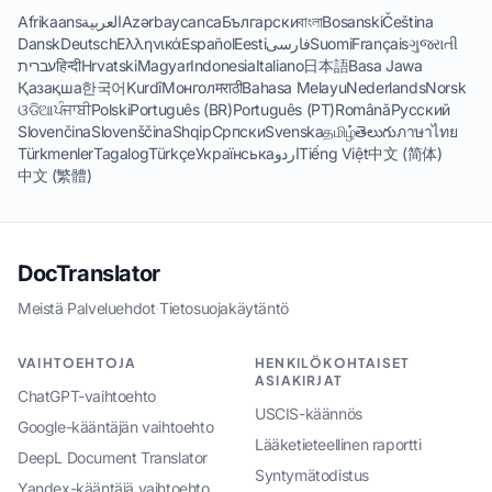
Afrikaans
العربية
Azərbaycanca
Български
বাংলা
Bosanski
Čeština
Dansk
Deutsch
Ελληνικά
Español
Eesti
فارسی
Suomi
Français
ગુજરાતી
עברית
हिन्दी
Hrvatski
Magyar
Indonesia
Italiano
日本語
Basa Jawa
Қазақша
한국어
Kurdî
Монгол
मराठी
Bahasa Melayu
Nederlands
Norsk
ଓଡିଆ
ਪੰਜਾਬੀ
Polski
Português (BR)
Português (PT)
Română
Русский
Slovenčina
Slovenščina
Shqip
Српски
Svenska
தமிழ்
తెలుగు
ภาษาไทย
Türkmenler
Tagalog
Türkçe
Українська
اردو
Tiếng Việt
中文 (简体)
中文 (繁體)
DocTranslator
Meistä
·
Palveluehdot
·
Tietosuojakäytäntö
VAIHTOEHTOJA
HENKILÖKOHTAISET
ASIAKIRJAT
ChatGPT-vaihtoehto
USCIS-käännös
Google-kääntäjän vaihtoehto
Lääketieteellinen raportti
DeepL Document Translator
Syntymätodistus
Yandex-kääntäjä vaihtoehto