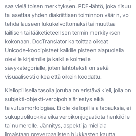
saa vielä toisen merkityksen. PDF-lähtö, joka riisuu
tai asettaa yhden diakriittisen toiminnon väärin, voi
tehdä lauseen lukukelvottomaksi tai muuttaa
laillisen tai lääketieteellisen termin merkityksen
kokonaan. DocTranslator kartoittaa oikeat
Unicode-koodipisteet kaikille pisteen alapuolella
oleville kirjaimille ja kaikille kolmelle
sävykategorialle, joten lähtöteksti on sekä
visuaalisesti oikea että oikein koodattu.
Kieliopillisella tasolla joruba on eristävä kieli, jolla on
subjekti-objekti-verbipohjajärjestys eikä
taivutusmorfologiaa. Ei ole kieliopillisia tapauksia, ei
sukupuoliluokkia eikä verbikonjugaatiota henkilölle
tai numerolle. Jännitys, aspekti ja mieliala
ilmaistaan preverbaalisten hiukkasten kautta