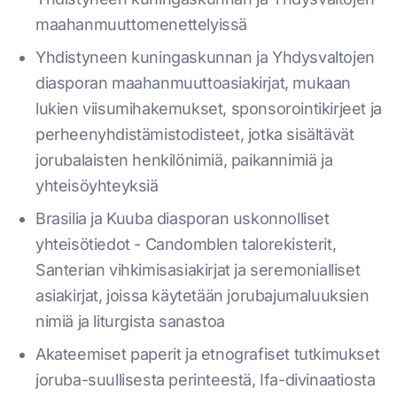
maahanmuuttomenettelyissä
Yhdistyneen kuningaskunnan ja Yhdysvaltojen
diasporan maahanmuuttoasiakirjat, mukaan
lukien viisumihakemukset, sponsorointikirjeet ja
perheenyhdistämistodisteet, jotka sisältävät
jorubalaisten henkilönimiä, paikannimiä ja
yhteisöyhteyksiä
Brasilia ja Kuuba diasporan uskonnolliset
yhteisötiedot - Candomblen talorekisterit,
Santerian vihkimisasiakirjat ja seremonialliset
asiakirjat, joissa käytetään jorubajumaluuksien
nimiä ja liturgista sanastoa
Akateemiset paperit ja etnografiset tutkimukset
joruba-suullisesta perinteestä, Ifa-divinaatiosta