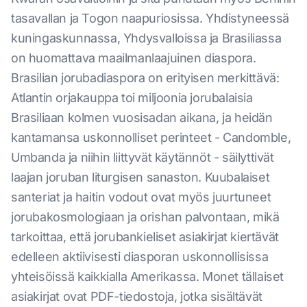
tasavallan ja Togon naapuriosissa. Yhdistyneessä
kuningaskunnassa, Yhdysvalloissa ja Brasiliassa
on huomattava maailmanlaajuinen diaspora.
Brasilian jorubadiaspora on erityisen merkittävä:
Atlantin orjakauppa toi miljoonia jorubalaisia
Brasiliaan kolmen vuosisadan aikana, ja heidän
kantamansa uskonnolliset perinteet - Candomble,
Umbanda ja niihin liittyvät käytännöt - säilyttivät
laajan joruban liturgisen sanaston. Kuubalaiset
santeriat ja haitin vodout ovat myös juurtuneet
jorubakosmologiaan ja orishan palvontaan, mikä
tarkoittaa, että jorubankieliset asiakirjat kiertävät
edelleen aktiivisesti diasporan uskonnollisissa
yhteisöissä kaikkialla Amerikassa. Monet tällaiset
asiakirjat ovat PDF-tiedostoja, jotka sisältävät