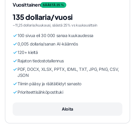
Vuosittainen
SÄÄSTÄ 25 %
135 dollaria/vuosi
~11,25 dollaria/kuukausi, säästä 25% vs kuukausittain
100 sivua eli 30 000 sanaa kuukaudessa
0,005 dollaria/sanan AI-käännös
120+ kieltä
Rajaton tiedostotallennus
PDF, DOCX, XLSX, PPTX, IDML, TXT, JPG, PNG, CSV,
JSON
Tiimin pääsy ja räätälöidyt sanasto
Prioriteettisähköpostituki
Aloita