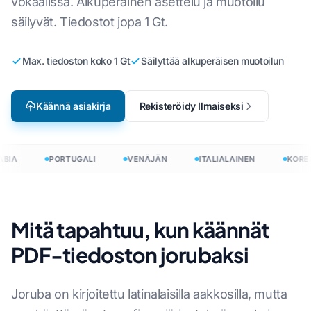
vokaalissa. Alkuperäinen asettelu ja muotoilu
säilyvät. Tiedostot jopa 1 Gt.
Max. tiedoston koko 1 Gt
Säilyttää alkuperäisen muotoilun
Käännä asiakirja
Rekisteröidy Ilmaiseksi
BIA
PORTUGALI
VENÄJÄN
ITALIALAINEN
KOREA
Mitä tapahtuu, kun käännät
PDF-tiedoston jorubaksi
Joruba on kirjoitettu latinalaisilla aakkosilla, mutta