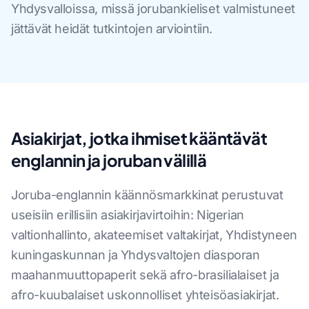
Yhdysvalloissa, missä jorubankieliset valmistuneet
jättävät heidät tutkintojen arviointiin.
Asiakirjat, jotka ihmiset kääntävät
englannin ja joruban välillä
Joruba-englannin käännösmarkkinat perustuvat
useisiin erillisiin asiakirjavirtoihin: Nigerian
valtionhallinto, akateemiset valtakirjat, Yhdistyneen
kuningaskunnan ja Yhdysvaltojen diasporan
maahanmuuttopaperit sekä afro-brasilialaiset ja
afro-kuubalaiset uskonnolliset yhteisöasiakirjat.