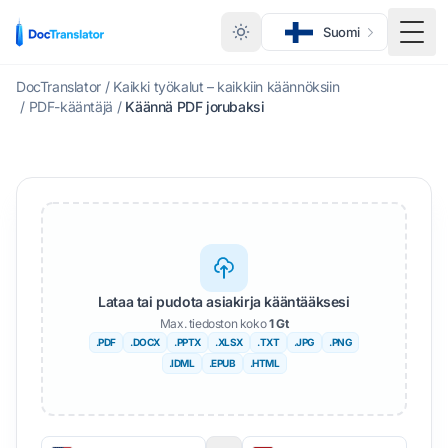
Suomi
Vaihd
DocTranslator
/
Kaikki työkalut – kaikkiin käännöksiin
/
PDF-kääntäjä
/
Käännä PDF jorubaksi
Lataa tai pudota asiakirja kääntääksesi
Max. tiedoston koko
1 Gt
.PDF
.DOCX
.PPTX
.XLSX
.TXT
.JPG
.PNG
.IDML
.EPUB
.HTML