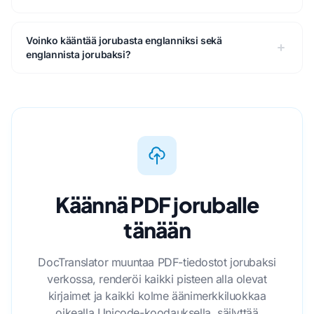
Voinko kääntää jorubasta englanniksi sekä
englannista jorubaksi?
Käännä PDF joruballe
tänään
DocTranslator muuntaa PDF-tiedostot jorubaksi
verkossa, renderöi kaikki pisteen alla olevat
kirjaimet ja kaikki kolme äänimerkkiluokkaa
oikealla Unicode-koodauksella, säilyttää