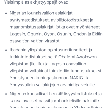
Yleisimpiä asiakirjatyyppejä ovat:
Nigerian lounaisvaltion asiakirjat -
syntymätodistukset, avioliittotodistukset ja
maanomistusasiakirjat, jotka ovat myöntäneet
Lagosin, Ogunin, Oyon, Osunin, Ondon ja Ekitin
osavaltion valtion virastot
Ibadanin yliopiston opintosuoritusotteet ja
tutkintotodistukset sekä Obafemi Awolowon
yliopiston (Ile-Ife) ja Lagosin osavaltion
yliopiston valtakirjat toimitettiin tunnustukseksi
Yhdistyneen kuningaskunnan NARIC- tai
Yhdysvaltain valtakirjojen arviointipalveluille
Nigerian kansalliset henkilöllisyystodistukset ja
kansainväliset passit jorubankielisille hakijoille
Yhdistyneen kuningaskunnan ja Yhdysvaltojen