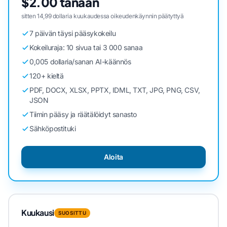
$2.00 tänään
sitten 14,99 dollaria kuukaudessa oikeudenkäynnin päätyttyä
7 päivän täysi pääsykokeilu
Kokeiluraja: 10 sivua tai 3 000 sanaa
0,005 dollaria/sanan AI-käännös
120+ kieltä
PDF, DOCX, XLSX, PPTX, IDML, TXT, JPG, PNG, CSV,
JSON
Tiimin pääsy ja räätälöidyt sanasto
Sähköpostituki
Aloita
Kuukausi
SUOSITTU