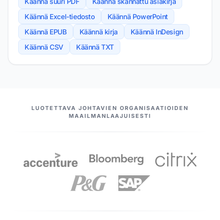
Käännä suuri PDF
Käännä skannattu asiakirja
Käännä Excel-tiedosto
Käännä PowerPoint
Käännä EPUB
Käännä kirja
Käännä InDesign
Käännä CSV
Käännä TXT
MEIDÄN KUMPPANIMME
LUOTETTAVA JOHTAVIEN ORGANISAATIOIDEN
MAAILMANLAAJUISESTI