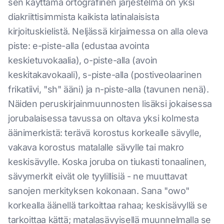
sen käyttämä ortografinen järjestelmä on yksi
diakriittisimmista kaikista latinalaisista
kirjoituskielistä. Neljässä kirjaimessa on alla oleva
piste: e-piste-alla (edustaa avointa
keskietuvokaalia), o-piste-alla (avoin
keskitakavokaali), s-piste-alla (postiveolaarinen
frikatiivi, "sh" ääni) ja n-piste-alla (tavunen nenä).
Näiden peruskirjainmuunnosten lisäksi jokaisessa
jorubalaisessa tavussa on oltava yksi kolmesta
äänimerkistä: terävä korostus korkealle sävylle,
vakava korostus matalalle sävylle tai makro
keskisävylle. Koska joruba on tiukasti tonaalinen,
sävymerkit eivät ole tyylillisiä - ne muuttavat
sanojen merkityksen kokonaan. Sana "owo"
korkealla äänellä tarkoittaa rahaa; keskisävyllä se
tarkoittaa kättä; matalasävyisellä muunnelmalla se