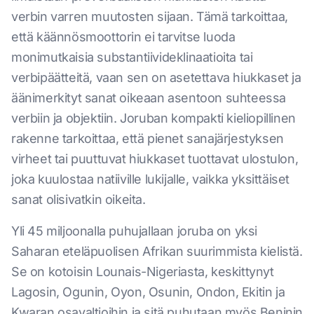
verbin varren muutosten sijaan. Tämä tarkoittaa,
että käännösmoottorin ei tarvitse luoda
monimutkaisia substantiivideklinaatioita tai
verbipäätteitä, vaan sen on asetettava hiukkaset ja
äänimerkityt sanat oikeaan asentoon suhteessa
verbiin ja objektiin. Joruban kompakti kieliopillinen
rakenne tarkoittaa, että pienet sanajärjestyksen
virheet tai puuttuvat hiukkaset tuottavat ulostulon,
joka kuulostaa natiiville lukijalle, vaikka yksittäiset
sanat olisivatkin oikeita.
Yli 45 miljoonalla puhujallaan joruba on yksi
Saharan eteläpuolisen Afrikan suurimmista kielistä.
Se on kotoisin Lounais-Nigeriasta, keskittynyt
Lagosin, Ogunin, Oyon, Osunin, Ondon, Ekitin ja
Kwaran osavaltioihin ja sitä puhutaan myös Beninin