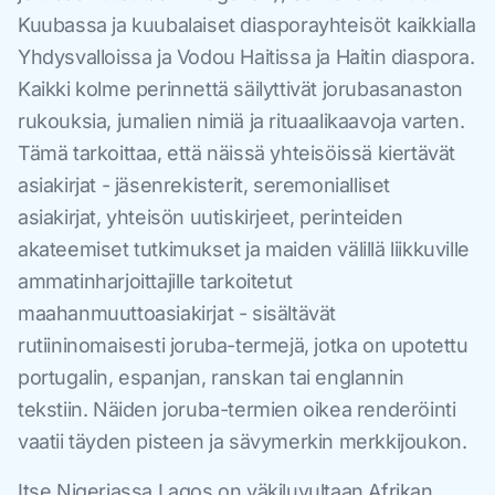
Kuubassa ja kuubalaiset diasporayhteisöt kaikkialla
Yhdysvalloissa ja Vodou Haitissa ja Haitin diaspora.
Kaikki kolme perinnettä säilyttivät jorubasanaston
rukouksia, jumalien nimiä ja rituaalikaavoja varten.
Tämä tarkoittaa, että näissä yhteisöissä kiertävät
asiakirjat - jäsenrekisterit, seremonialliset
asiakirjat, yhteisön uutiskirjeet, perinteiden
akateemiset tutkimukset ja maiden välillä liikkuville
ammatinharjoittajille tarkoitetut
maahanmuuttoasiakirjat - sisältävät
rutiininomaisesti joruba-termejä, jotka on upotettu
portugalin, espanjan, ranskan tai englannin
tekstiin. Näiden joruba-termien oikea renderöinti
vaatii täyden pisteen ja sävymerkin merkkijoukon.
Itse Nigeriassa Lagos on väkiluvultaan Afrikan