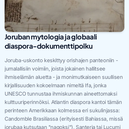
Joruban mytologia ja globaali
diaspora-dokumenttipolku
Joruba-uskonto keskittyy orishajen panteoniin -
jumalallisiin voimiin, joista jokainen hallitsee
ihmiselämän aluetta - ja monimutkaiseen suullisen
kirjallisuuden kokoelmaan nimeltä Ifa, jonka
UNESCO tunnustaa ihmiskunnan aineettomaksi
kulttuuriperinnöksi. Atlantin diaspora kantoi tämän
perinteen Amerikkaan kolmessa eri sukulinjassa:
Candomble Brasiliassa (erityisesti Bahiassa, missä
jorubaa kutsutaan "nagoksi"), Santeria tai Lucumi