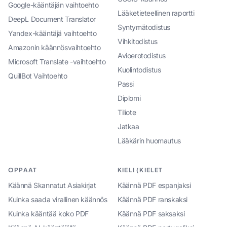
Google-kääntäjän vaihtoehto
Lääketieteellinen raportti
DeepL Document Translator
Syntymätodistus
Yandex-kääntäjä vaihtoehto
Vihkitodistus
Amazonin käännösvaihtoehto
Avioerotodistus
Microsoft Translate -vaihtoehto
Kuolintodistus
QuillBot Vaihtoehto
Passi
Diplomi
Tiliote
Jatkaa
Lääkärin huomautus
OPPAAT
KIELI (KIELET
Käännä Skannatut Asiakirjat
Käännä PDF espanjaksi
Kuinka saada virallinen käännös
Käännä PDF ranskaksi
Kuinka kääntää koko PDF
Käännä PDF saksaksi