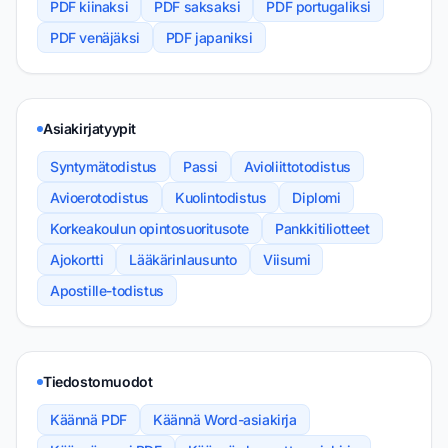
PDF kiinaksi
PDF saksaksi
PDF portugaliksi
PDF venäjäksi
PDF japaniksi
Asiakirjatyypit
Syntymätodistus
Passi
Avioliittotodistus
Avioerotodistus
Kuolintodistus
Diplomi
Korkeakoulun opintosuoritusote
Pankkitiliotteet
Ajokortti
Lääkärinlausunto
Viisumi
Apostille-todistus
Tiedostomuodot
Käännä PDF
Käännä Word-asiakirja