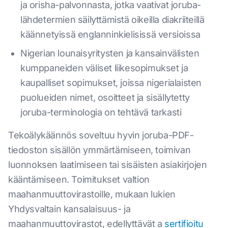
ja orisha-palvonnasta, jotka vaativat joruba-
lähdetermien säilyttämistä oikeilla diakriiteillä
käännetyissä englanninkielisissä versioissa
Nigerian lounaisyritysten ja kansainvälisten
kumppaneiden väliset liikesopimukset ja
kaupalliset sopimukset, joissa nigerialaisten
puolueiden nimet, osoitteet ja sisällytetty
joruba-terminologia on tehtävä tarkasti
Tekoälykäännös soveltuu hyvin joruba-PDF-
tiedoston sisällön ymmärtämiseen, toimivan
luonnoksen laatimiseen tai sisäisten asiakirjojen
kääntämiseen. Toimitukset valtion
maahanmuuttovirastoille, mukaan lukien
Yhdysvaltain kansalaisuus- ja
maahanmuuttovirastot, edellyttävät a
sertifioitu