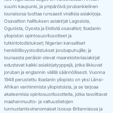
suurin kaupunki, ja ympäröivä jorubankielinen
lounaisosa tuottaa runsaasti virallisia asiakirjoja.
Osavaltion hallituksen asiakirjat Lagosista,
Ogunista, Oyosta ja Ekitistä osavaltiot; Ibadanin
yliopiston opintosuoritusotteet ja
tutkintotodistukset; Nigerian kansalliset
henkilöllisyystodistukset jorubapuhujille; ja
lounaasta peräisin olevat maarekisteriasiakirjat
edustavat kaikki asiakirjatyyppejä, jotka liikkuvat
joruban ja englannin välillä säännöllisesti. Vuonna
1948 perustettu Ibadanin yliopisto on yksi Länsi-
Afrikan vanhimmista yliopistoista, ja se tarjoaa
akateemisia opintosuoritusotteita, jotka tavoittavat
maahanmuutto- ja valtuustietojen
tunnustamisviranomaiset Isossa-Britanniassa ja