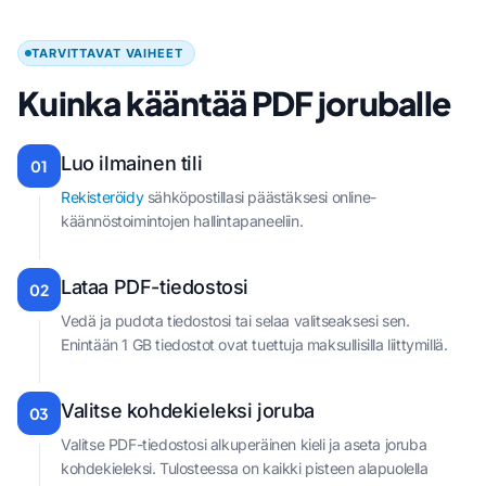
TARVITTAVAT VAIHEET
Kuinka kääntää PDF joruballe
Luo ilmainen tili
01
Rekisteröidy
sähköpostillasi päästäksesi online-
käännöstoimintojen hallintapaneeliin.
Lataa PDF-tiedostosi
02
Vedä ja pudota tiedostosi tai selaa valitseaksesi sen.
Enintään 1 GB tiedostot ovat tuettuja maksullisilla liittymillä.
Valitse kohdekieleksi joruba
03
Valitse PDF-tiedostosi alkuperäinen kieli ja aseta joruba
kohdekieleksi. Tulosteessa on kaikki pisteen alapuolella