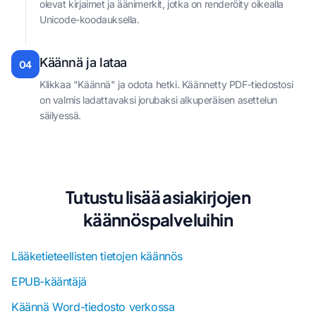
olevat kirjaimet ja äänimerkit, jotka on renderöity oikealla
Unicode-koodauksella.
Käännä ja lataa
04
Klikkaa "Käännä" ja odota hetki. Käännetty PDF-tiedostosi
on valmis ladattavaksi jorubaksi alkuperäisen asettelun
säilyessä.
Tutustu lisää asiakirjojen
käännöspalveluihin
Lääketieteellisten tietojen käännös
EPUB-kääntäjä
Käännä Word-tiedosto verkossa