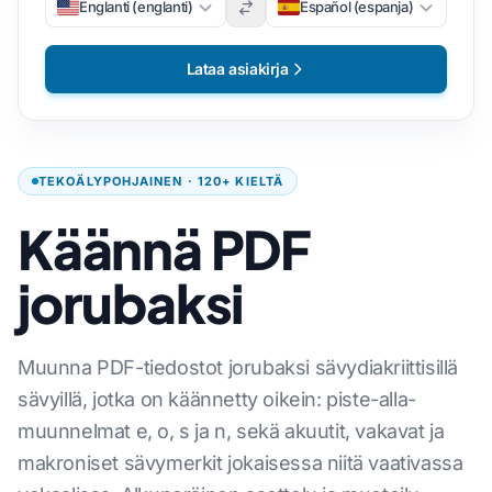
Englanti (englanti)
Español (espanja)
Lataa asiakirja
TEKOÄLYPOHJAINEN · 120+ KIELTÄ
Käännä PDF
jorubaksi
Muunna PDF-tiedostot jorubaksi sävydiakriittisillä
sävyillä, jotka on käännetty oikein: piste-alla-
muunnelmat e, o, s ja n, sekä akuutit, vakavat ja
makroniset sävymerkit jokaisessa niitä vaativassa