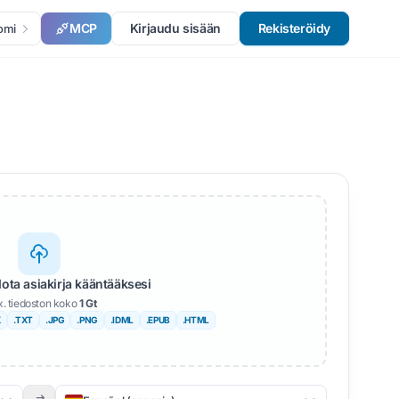
MCP
Kirjaudu sisään
Rekisteröidy
omi
dota asiakirja kääntääksesi
. tiedoston koko
1 Gt
X
.TXT
.JPG
.PNG
.IDML
.EPUB
.HTML