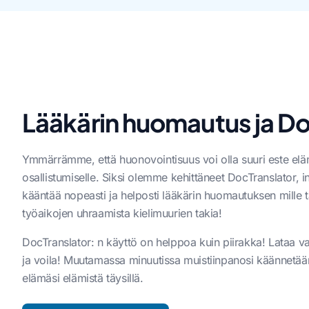
Lääkärin huomautus ja Do
Ymmärrämme, että huonovointisuus voi olla suuri este elämäs
osallistumiselle. Siksi olemme kehittäneet DocTranslator, in
kääntää nopeasti ja helposti lääkärin huomautuksen mille t
työaikojen uhraamista kielimuurien takia!
DocTranslator: n käyttö on helppoa kuin piirakka! Lataa vai
ja voila! Muutamassa minuutissa muistiinpanosi käännetään ta
elämäsi elämistä täysillä.