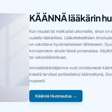
KÄÄNNÄ lääkärin h
Kun muutat tai matkustat ulkomaille, sinun on 
uudelle lääkärillesi. Lääketieteellisten ilmoitus
on uskottava hyvämaineiseen lähteeseen. Syvä
korvaamaton sinulle tässä prosessissa. Käyttö
tai vakiokäännöksen.
Ammattikääntäjämme ovat onnistuneesti kääntäne
kielellä tarvitset potilastietosi käännettynä, D
nopeasti.
Käännä Huomautus →