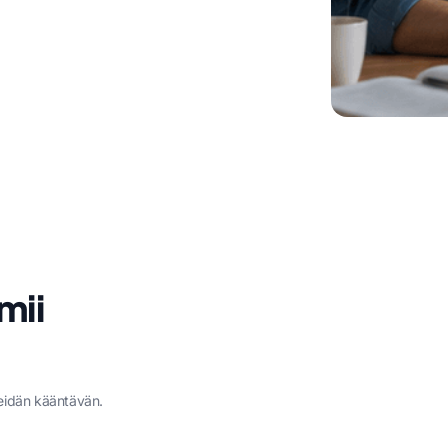
mii
meidän kääntävän.