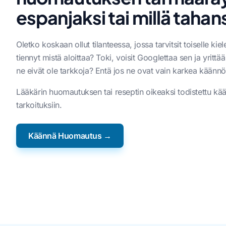
espanjaksi tai millä tahans
Oletko koskaan ollut tilanteessa, jossa tarvitsit toiselle kie
tiennyt mistä aloittaa? Toki, voisit Googlettaa sen ja yritt
ne eivät ole tarkkoja? Entä jos ne ovat vain karkea käännö
Lääkärin huomautuksen tai reseptin oikeaksi todistettu kään
tarkoituksiin.
Käännä Huomautus →