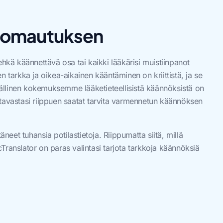
uomautuksen
ehkä käännettävä osa tai kaikki lääkärisi muistiinpanot
ten tarkka ja oikea-aikainen kääntäminen on kriittistä, ja se
llinen kokemuksemme lääketieteellisistä käännöksistä on
tavastasi riippuen saatat tarvita varmennetun käännöksen
et tuhansia potilastietoja. Riippumatta siitä, millä
ocTranslator on paras valintasi tarjota tarkkoja käännöksiä