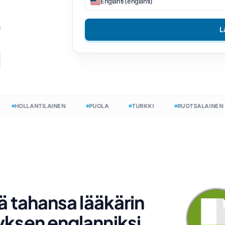
Englanti (englanti)
a
DOCX - TXT
nam
Filippiiniläinen
n
L
EPUB PDF-tiedostoon
alainen
Suomalainen
ottaa
Bulgarialainen
nalainen
Unkarin kieli
a
Zulu
HOLLANTILAINEN
PUOLA
TURKKI
RUOTSALAINEN
rä
ki
Joruba
nt
tilainen
Kaikki 120+ kieltä →
ng
Aloita ilmaiseksi
Aloita ilmaiseksi
ä tahansa lääkärin
ksen englanniksi,