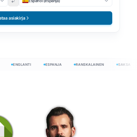
Español (espanja)
ataa asiakirja
ENGLANTI
ESPANJA
RANSKALAINEN
SAKSA