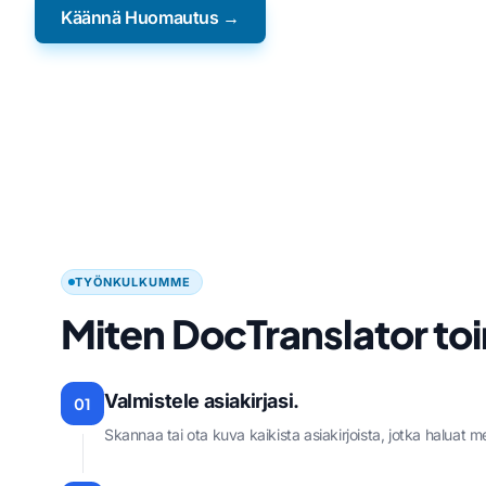
Käännä Huomautus →
TYÖNKULKUMME
Miten DocTranslator toi
Valmistele asiakirjasi.
01
Skannaa tai ota kuva kaikista asiakirjoista, jotka haluat 