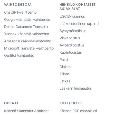
VAIHTOEHTOJA
HENKILÖKOHTAISET
ASIAKIRJAT
ChatGPT-vaihtoehto
USCIS-käännös
Google-kääntäjän vaihtoehto
Lääketieteellinen raportti
DeepL Document Translator
Syntymätodistus
Yandex-kääntäjä vaihtoehto
Vihkitodistus
Amazonin käännösvaihtoehto
Avioerotodistus
Microsoft Translate -vaihtoehto
Kuolintodistus
QuillBot Vaihtoehto
Passi
Diplomi
Tiliote
Jatkaa
Lääkärin huomautus
OPPAAT
KIELI (KIELET
Käännä Skannatut Asiakirjat
Käännä PDF espanjaksi