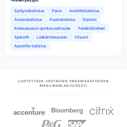
Syntymätodistus
Passi
Avioliittotodistus
Avioerotodistus
Kuolintodistus
Diplomi
Korkeakoulun opintosuoritusote
Pankkitiliotteet
Ajokortti
Lääkärinlausunto
Viisumi
Apostille-todistus
MEIDÄN KUMPPANIMME
LUOTETTAVA JOHTAVIEN ORGANISAATIOIDEN
MAAILMANLAAJUISESTI