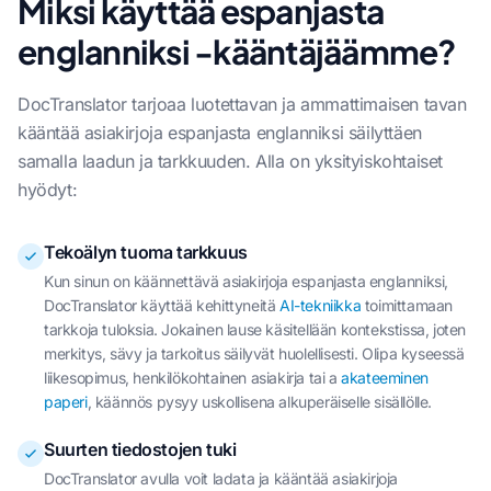
Miksi käyttää espanjasta
englanniksi -kääntäjäämme?
DocTranslator tarjoaa luotettavan ja ammattimaisen tavan
kääntää asiakirjoja espanjasta englanniksi säilyttäen
samalla laadun ja tarkkuuden. Alla on yksityiskohtaiset
hyödyt:
Tekoälyn tuoma tarkkuus
Kun sinun on käännettävä asiakirjoja espanjasta englanniksi,
DocTranslator käyttää kehittyneitä
AI-tekniikka
toimittamaan
tarkkoja tuloksia. Jokainen lause käsitellään kontekstissa, joten
merkitys, sävy ja tarkoitus säilyvät huolellisesti. Olipa kyseessä
liikesopimus, henkilökohtainen asiakirja tai a
akateeminen
paperi
, käännös pysyy uskollisena alkuperäiselle sisällölle.
Suurten tiedostojen tuki
DocTranslator avulla voit ladata ja kääntää asiakirjoja