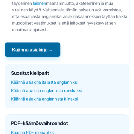
täydellinen
laillinen
maahanmuutto, akateeminen ja muu
virallinen käyttö. Valitsemalla tämän palvelun voit varmistaa,
että espanjasta englanniksi asiakirjakäännöksesi täyttää kaikki
muodolliset vaatimukset ja että laitokset hyväksyvät sen
maailmanlaajuisesti.
Käännä asiakirja →
Suositut kieliparit
Käännä asiakirja italiasta englanniksi
Käännä asiakirja englannista ranskaksi
Käännä asiakirja englannista kiinaksi
PDF-käännösvaihtoehdot
Käännä PDF mongoliksi