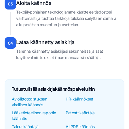
Aloita käännös
03
Tekoälypohjainen teknologiamme käsittelee tiedostosi
välittömästi ja tuottaa tarkkoja tuloksia säilyttäen samalla
alkuperäisen muotoilun ja asettelun.
Lataa käännetty asiakirja
04
Tallenna käännetty asiakirjasi sekunneissa ja saat
käyttövalmiit tulokset ilman manuaalisia säätöjä.
Tutustu lisää asiakirjakäännöspalveluihin
Avioliittotodistuksen
HR-käännökset
virallinen käännös
Lääketieteellisen raportin
Patenttikääntäjä
käännös
Talouskääntäjä
AI PDF-käännös