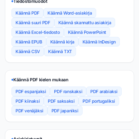
Tiedostomuodot
Käännä PDF
Käännä Word-asiakirja
Käännä suuri PDF
Käännä skannattu asiakirja
Käännä Excel-tiedosto
Käännä PowerPoint
Käännä EPUB
Käännä kirja
Käännä InDesign
Käännä CSV
Käännä TXT
Käännä PDF kielen mukaan
PDF espanjaksi
PDF ranskaksi
PDF arabiaksi
PDF kiinaksi
PDF saksaksi
PDF portugaliksi
PDF venäjäksi
PDF japaniksi
Asiakirjatyypit