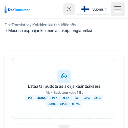
Suomi
Vaihd
DocTranslator
/
Kaikkien kielten käännös
/
Muunna espanjankielinen asiakirja englanniksi
Lataa tai pudota asiakirja kääntääksesi
Max. tiedoston koko
1 Gt
.PDF
.DOCX
.PPTX
.XLSX
.TXT
.JPG
.PNG
.IDML
.EPUB
.HTML