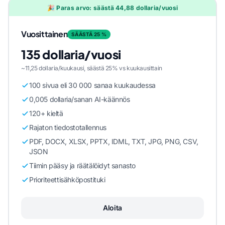
🎉 Paras arvo: säästä 44,88 dollaria/vuosi
Vuosittainen
SÄÄSTÄ 25 %
135 dollaria/vuosi
~11,25 dollaria/kuukausi, säästä 25% vs kuukausittain
100 sivua eli 30 000 sanaa kuukaudessa
0,005 dollaria/sanan AI-käännös
120+ kieltä
Rajaton tiedostotallennus
PDF, DOCX, XLSX, PPTX, IDML, TXT, JPG, PNG, CSV,
JSON
Tiimin pääsy ja räätälöidyt sanasto
Prioriteettisähköpostituki
Aloita