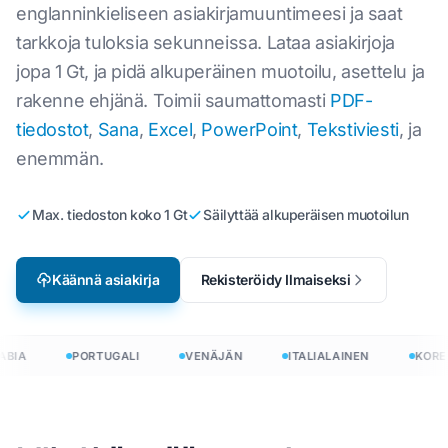
englanninkieliseen asiakirjamuuntimeesi ja saat
tarkkoja tuloksia sekunneissa. Lataa asiakirjoja
jopa 1 Gt, ja pidä alkuperäinen muotoilu, asettelu ja
rakenne ehjänä. Toimii saumattomasti
PDF-
tiedostot
,
Sana
,
Excel
,
PowerPoint
,
Tekstiviesti
, ja
enemmän.
Max. tiedoston koko 1 Gt
Säilyttää alkuperäisen muotoilun
Käännä asiakirja
Rekisteröidy Ilmaiseksi
ABIA
PORTUGALI
VENÄJÄN
ITALIALAINEN
KORE