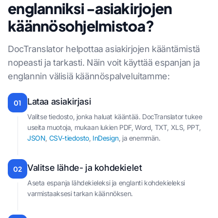
englanniksi -asiakirjojen
käännösohjelmistoa?
DocTranslator helpottaa asiakirjojen kääntämistä
nopeasti ja tarkasti. Näin voit käyttää espanjan ja
englannin välisiä käännöspalveluitamme:
Lataa asiakirjasi
01
Valitse tiedosto, jonka haluat kääntää. DocTranslator tukee
useita muotoja, mukaan lukien PDF, Word, TXT, XLS, PPT,
JSON
,
CSV-tiedosto
,
InDesign
, ja enemmän.
Valitse lähde- ja kohdekielet
02
Aseta espanja lähdekieleksi ja englanti kohdekieleksi
varmistaaksesi tarkan käännöksen.