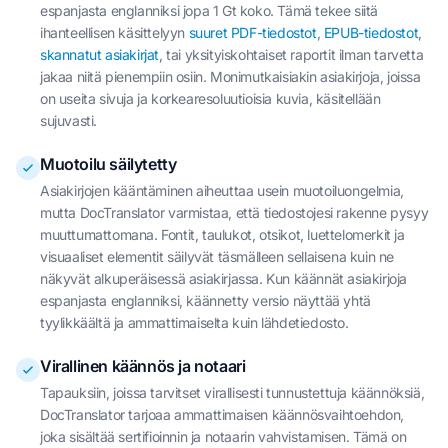
espanjasta englanniksi jopa 1 Gt koko. Tämä tekee siitä
ihanteellisen käsittelyyn
suuret PDF-tiedostot
,
EPUB-tiedostot
,
skannatut asiakirjat
, tai yksityiskohtaiset raportit ilman tarvetta
jakaa niitä pienempiin osiin. Monimutkaisiakin asiakirjoja, joissa
on useita sivuja ja korkearesoluutioisia kuvia, käsitellään
sujuvasti.
Muotoilu säilytetty
Asiakirjojen kääntäminen aiheuttaa usein muotoiluongelmia,
mutta DocTranslator varmistaa, että tiedostojesi rakenne pysyy
muuttumattomana. Fontit, taulukot, otsikot, luettelomerkit ja
visuaaliset elementit säilyvät täsmälleen sellaisena kuin ne
näkyvät alkuperäisessä asiakirjassa. Kun käännät asiakirjoja
espanjasta englanniksi, käännetty versio näyttää yhtä
tyylikkäältä ja ammattimaiselta kuin lähdetiedosto.
Virallinen käännös ja notaari
Tapauksiin, joissa tarvitset virallisesti tunnustettuja käännöksiä,
DocTranslator tarjoaa ammattimaisen käännösvaihtoehdon,
joka sisältää sertifioinnin ja notaarin vahvistamisen. Tämä on