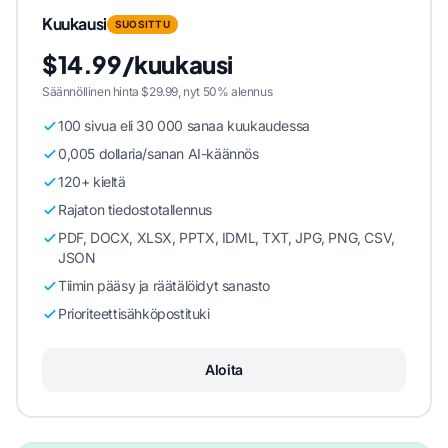
Kuukausi
SUOSITTU
$14.99/kuukausi
Säännöllinen hinta $29.99, nyt 50% alennus
100 sivua eli 30 000 sanaa kuukaudessa
0,005 dollaria/sanan AI-käännös
120+ kieltä
Rajaton tiedostotallennus
PDF, DOCX, XLSX, PPTX, IDML, TXT, JPG, PNG, CSV,
JSON
Tiimin pääsy ja räätälöidyt sanasto
Prioriteettisähköpostituki
Aloita