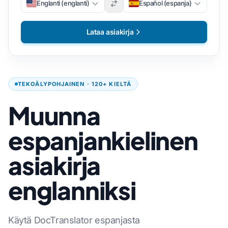
Englanti (englanti)
Español (espanja)
Lataa asiakirja
TEKOÄLYPOHJAINEN · 120+ KIELTÄ
Muunna
espanjankielinen
asiakirja
englanniksi
Käytä DocTranslator espanjasta