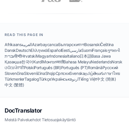
READ THIS PAGE IN
Afrikaans
العربية
Azərbaycanca
Български
বাংলা
Bosanski
Čeština
Dansk
Deutsch
Ελληνικά
Español
Eesti
فارسی
Suomi
Français
ગુજરાતી
עברית
हिन्दी
Hrvatski
Magyar
Indonesia
Italiano
日本語
Basa Jawa
Қазақша
한국어
Kurdî
Монгол
मराठी
Bahasa Melayu
Nederlands
Norsk
ଓଡିଆ
ਪੰਜਾਬੀ
Polski
Português (BR)
Português (PT)
Română
Русский
Slovenčina
Slovenščina
Shqip
Српски
Svenska
தமிழ்
తెలుగు
ภาษาไทย
Türkmenler
Tagalog
Türkçe
Українська
اردو
Tiếng Việt
中文 (简体)
中文 (繁體)
DocTranslator
Meistä
·
Palveluehdot
·
Tietosuojakäytäntö