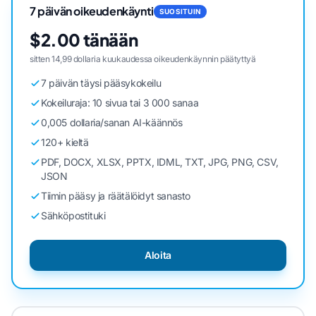
7 päivän oikeudenkäynti
SUOSITUIN
$2.00 tänään
sitten 14,99 dollaria kuukaudessa oikeudenkäynnin päätyttyä
7 päivän täysi pääsykokeilu
Kokeiluraja: 10 sivua tai 3 000 sanaa
0,005 dollaria/sanan AI-käännös
120+ kieltä
PDF, DOCX, XLSX, PPTX, IDML, TXT, JPG, PNG, CSV,
JSON
Tiimin pääsy ja räätälöidyt sanasto
Sähköpostituki
Aloita