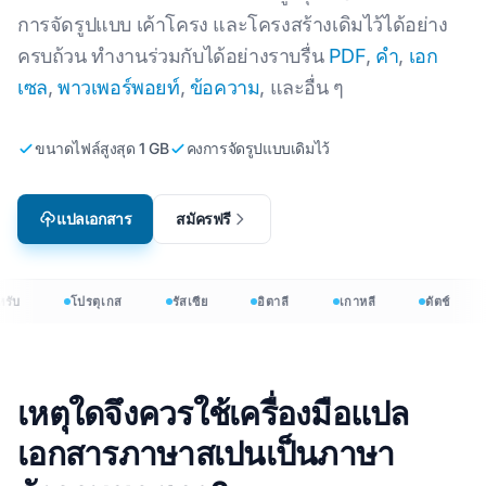
การจัดรูปแบบ เค้าโครง และโครงสร้างเดิมไว้ได้อย่าง
ครบถ้วน ทำงานร่วมกับได้อย่างราบรื่น
PDF
,
คำ
,
เอก
เซล
,
พาวเพอร์พอยท์
,
ข้อความ
, และอื่น ๆ
ขนาดไฟล์สูงสุด 1 GB
คงการจัดรูปแบบเดิมไว้
แปลเอกสาร
สมัครฟรี
รับ
โปรตุเกส
รัสเซีย
อิตาลี
เกาหลี
ดัตช์
เหตุใดจึงควรใช้เครื่องมือแปล
เอกสารภาษาสเปนเป็นภาษา