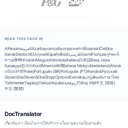
READ THIS PAGE IN
Afrikaans
العربية
Azərbaycanca
Български
বাংলা
Bosanski
Čeština
Dansk
Deutsch
Ελληνικά
Español
Eesti
فارسی
Suomi
Français
ગુજરાતી
עברית
हिन्दी
Hrvatski
Magyar
Indonesia
Italiano
日本語
Basa Jawa
Қазақша
한국어
Kurdî
Монгол
मराठी
Bahasa Melayu
Nederlands
Norsk
ଓଡିଆ
ਪੰਜਾਬੀ
Polski
Português (BR)
Português (PT)
Română
Русский
Slovenčina
Slovenščina
Shqip
Српски
Svenska
தமிழ்
తెలుగు
ภาษาไทย
Türkmenler
Tagalog
Türkçe
Українська
اردو
Tiếng Việt
中文 (简体)
中文 (繁體)
DocTranslator
เกี่ยวกับเรา
·
เงื่อนไขการให้บริการ
·
นโยบายความเป็นส่วนตัว