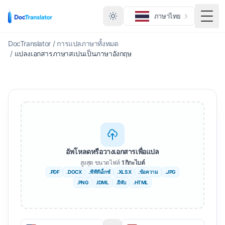
ภาษาไทย
สลับเ
DocTranslator
/
การแปลภาษาทั้งหมด
/
แปลงเอกสารภาษาสเปนเป็นภาษาอังกฤษ
อัพโหลดหรือวางเอกสารเพื่อแปล
สูงสุด ขนาดไฟล์
1 กิกะไบต์
.PDF
.DOCX
.พีพีทีเอ็กซ์
.XLSX
.ข้อความ
.JPG
.PNG
.IDML
.อีพับ
.HTML