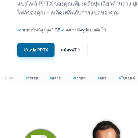
แปลไฟล์ PPTX ของคุณเพียงคลิกปุ่มเดียวด้านล่าง ปุ่
การแปลวิดีโอเกม
แปลไฟล์ C
เกาหลี
ภาษาอังกฤษถึงภาษาเกาหลี
ไฟล์ของคุณ - เพลิดเพลินกับการแปลของคุณ
อีเลิร์นนิง
แปล JSON
อาหรับ
ภาษาอังกฤษเป็นภาษาอาหรับ
ขนาดไฟล์สูงสุด 1 GB
คงการจัดรูปแบบเดิมไว้
โปรแกรมแ
ดัตช์
ภาษาอังกฤษถึงภาษาตุรกี
InDesign 
เดนมาร์ก
ภาษาอังกฤษถึงภาษาชาว
แปล PPTX
สมัครฟรี
อินโดนีเซีย
.DOCX Wor
ชาวอินโดนีเซีย
ภาษาอังกฤษเป็นภาษาฮินดี
จำนวนไฟล์
ภาษาอังกฤษเป็นภาษาอูรดู
ุเกส
รัสเซีย
อิตาลี
เกาหลี
ดัตช์
โปแลนด์
PowerPoin
ว่า 120 ภาษา
 แปลเอกสารมากกว่า 120 ภาษา