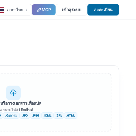
MCP
เข้าสู่ระบบ
ลงทะเบียน
ภาษาไทย
หรือวางเอกสารเพื่อแปล
สุด ขนาดไฟล์
1 กิกะไบต์
X
.ข้อความ
.JPG
.PNG
.IDML
.อีพับ
.HTML