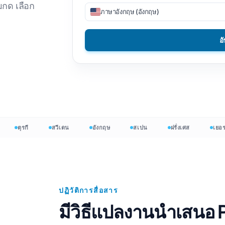
มกด เลือก
ภาษาอังกฤษ (อังกฤษ)
SV
DOCX เป็น TXT
เวียตนาม
ฟิลิปปินส์
EPUB เป็น PDF
ภาษาอิตาลี
ภาษาฟินแลนด์
อ
ปล HTML
ขัด
บัลแกเรีย
จำนวนคำ
ภาษายูเครน
ฮังการี
d Counter
ภาษาละติน
ซูลู
 Excel
เช็ก
โยรูบา
ตุรกี
สวีเดน
อังกฤษ
สเปน
ฝรั่งเศส
เยอรมัน
t จำนวนคำ
ไอริช
ทั้งหมด 120+ ภาษา →
ม้ง
เริ่มต้นฟรี
เริ่ม
ปฏิวัติการสื่อสาร
มีวิธีแปลงานนำเสนอ 