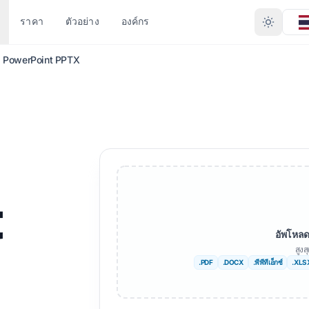
ราคา
ตัวอย่าง
องค์กร
 PowerPoint PPTX
ระเภทไฟล์
แปลงตามรูปแบบ
ภาษาอื่น ๆ
ภาษาอื่นๆ
์ด (.DOCX)
PDF เป็น DOCX
ไม่
แอฟริกัน
 (.XLSX)
PDF เป็น TXT
เบงกาลี
สวีเดน
ยต์ (.PPT)
InDesign เป็น PDF
ภาษาอูรดู
ภาษาฮีบรู
t
อยต์ PPTX
XLSX เป็น PDF
นอร์เวย์
เซอร์เบีย
ign (.IDML)
TXT เป็น XLSX
ฐี
ภาษาสโลวีเนีย
อัพโหลด
สูง
ปล EPUB
JPG เป็น PDF
กู
ภาษาสวาฮีลี
.PDF
.DOCX
.พีพีทีเอ็กซ์
.XLS
 EPUB
JPEG เป็น PDF
ทมิฬ
อัมฮาริก
XT
PNG เป็น PDF
ตุรกี
ชาวแอลเบเนีย