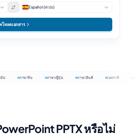
Español (สเปน)
ัพโหลดเอกสาร
ภาษาจีน
ภาษาญี่ปุ่น
ภาษาฮินดี
เบงกาลี
ภาษาเ
ต้นฟรี
PowerPoint PPTX หรือไม่