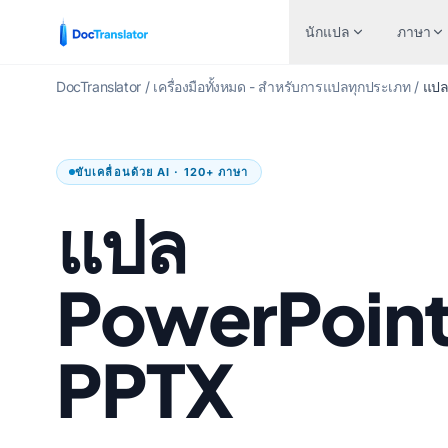
นักแปล
ภาษา
DocTranslator
/
เครื่องมือทั้งหมด - สำหรับการแปลทุกประเภท
/
แปล
อุตสาหกรรม
แปลตามป
ษา
คู่ภาษายอดนิยม
ขับเคลื่อนด้วย AI · 120+ ภาษา
การเงินและการธนาคาร
เอกสารเวิร
อังกฤษ
ภาษาอังกฤษถึงภาษาสเปน
แปล
ดูแลสุขภาพ
ไฟล์ Excel
าสเปน
ภาษาอังกฤษถึงภาษาฝรั่งเศส
แปลกฎหมาย
พาวเวอร์พอ
โปรตุเกส
ภาษาอังกฤษถึงภาษาเยอรมัน
PowerPoin
ทรัพยากรมนุษย์
พาวเวอร์พ
รั่งเศส
ภาษาอังกฤษถึงภาษาจีน
รัฐบาลและกลาโหม
ไฟล์ InDes
เยอรมัน
ภาษาอังกฤษถึงภาษาญี่ปุ่น
PPTX
การแปลสิทธิบัตร
โปรแกรมแ
จีน
ภาษาอังกฤษถึงภาษารัสเซีย
ด้านเทคนิค
นักแปล AI
ี่ปุ่น
ภาษาอังกฤษถึงภาษาโปรตุเกส
การผลิต
แปลไฟล์ T
รัสเซีย
ภาษาอังกฤษเป็นภาษาอิตาลี