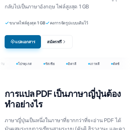
กลับไปเป็นภาษาอังกฤษ ไฟล์สูงสุด 1 GB
ขนาดไฟล์สูงสุด 1 GB
คงการจัดรูปแบบเดิมไว้
แปลเอกสาร
สมัครฟรี
ับ
โปรตุเกส
รัสเซีย
อิตาลี
เกาหลี
ดัตช์
การแปล PDF เป็นภาษาญี่ปุ่นต้อง
ทําอย่างไร
ภาษาญี่ปุ่นเป็นหนึ่งในภาษาที่ยากกว่าที่จะอ่าน PDF ได้
มันผสมระบบการเขียนสามระบบ (คันจิ ฮิรางานะ และคา