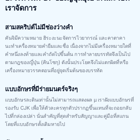
เราจัดการ
สามสคริปต์ไม่มีช่องว่างคํา
คันจิมีความหมาย ฮิระงะนะจัดการไวยากรณ์ และคาตาคา
นะทําเครื่องหมายคํายืมและชื่อ เนื่องจากไม่มีเครื่องหมายใดที่
คําหนึ่งลงท้ายและคําถัดไปขึ้นต้น การทําลายบรรทัดจึงเป็นไป
ตามกฎของญี่ปุ่น (คินโซกุ) ดังนั้นประโยคจึงไม่แตกผิดที่หรือ
เครื่องหมายวรรคตอนที่อยู่จุดเริ่มต้นของบรรทัด
แบบอักษรที่มีร่ายมนตร์จริงๆ
แบบอักษรละตินเท่านั้นไม่สามารถแสดงผล μ เราฝังแบบอักษรที่
รองรับ CJK เพื่อให้ตัวละครทุกตัวปรากฏขึ้นแทนที่จะถอยกลับ
ไปที่กล่องเปล่า นั่นสําคัญที่สุดสําหรับสัญญาและคู่มือที่สแกน
โดยที่แบบอักษรดั้งเดิมหายไป