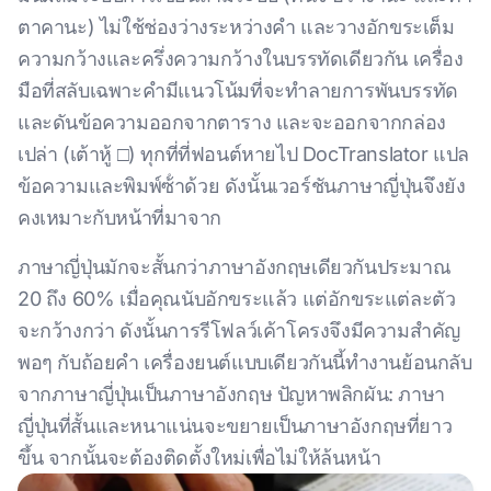
ตาคานะ) ไม่ใช้ช่องว่างระหว่างคํา และวางอักขระเต็ม
ความกว้างและครึ่งความกว้างในบรรทัดเดียวกัน เครื่อง
มือที่สลับเฉพาะคํามีแนวโน้มที่จะทําลายการพันบรรทัด
และดันข้อความออกจากตาราง และจะออกจากกล่อง
เปล่า (เต้าหู้ □) ทุกที่ที่ฟอนต์หายไป DocTranslator แปล
ข้อความและพิมพ์ซ้ําด้วย ดังนั้นเวอร์ชันภาษาญี่ปุ่นจึงยัง
คงเหมาะกับหน้าที่มาจาก
ภาษาญี่ปุ่นมักจะสั้นกว่าภาษาอังกฤษเดียวกันประมาณ
20 ถึง 60% เมื่อคุณนับอักขระแล้ว แต่อักขระแต่ละตัว
จะกว้างกว่า ดังนั้นการรีโฟลว์เค้าโครงจึงมีความสําคัญ
พอๆ กับถ้อยคํา เครื่องยนต์แบบเดียวกันนี้ทํางานย้อนกลับ
จากภาษาญี่ปุ่นเป็นภาษาอังกฤษ ปัญหาพลิกผัน: ภาษา
ญี่ปุ่นที่สั้นและหนาแน่นจะขยายเป็นภาษาอังกฤษที่ยาว
ขึ้น จากนั้นจะต้องติดตั้งใหม่เพื่อไม่ให้ล้นหน้า