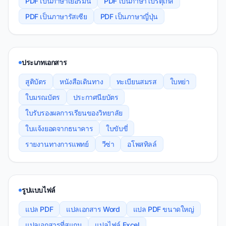
PDF เป็นภาษาเยอรมัน
PDF เป็นภาษาโปรตุเกส
PDF เป็นภาษารัสเซีย
PDF เป็นภาษาญี่ปุ่น
ประเภทเอกสาร
สูติบัตร
หนังสือเดินทาง
ทะเบียนสมรส
ใบหย่า
ใบมรณบัตร
ประกาศนียบัตร
ใบรับรองผลการเรียนของวิทยาลัย
ใบแจ้งยอดจากธนาคาร
ใบขับขี่
รายงานทางการแพทย์
วีซ่า
อโพสทิลล์
รูปแบบไฟล์
แปล PDF
แปลเอกสาร Word
แปล PDF ขนาดใหญ่
แปลเอกสารที่สแกน
แปลไฟล์ Excel