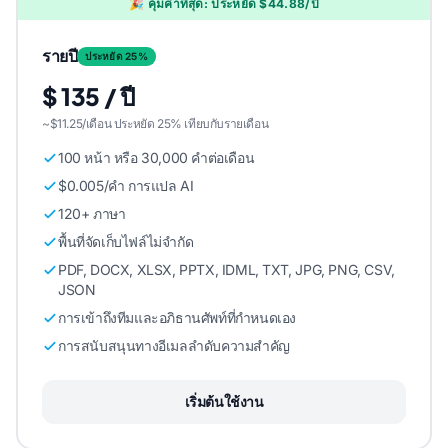
🎉 คุ้มค่าที่สุด: ประหยัด $44.88/ปี
รายปี
ประหยัด 25%
$ 135 / ปี
~$11.25/เดือน ประหยัด 25% เทียบกับรายเดือน
100 หน้า หรือ 30,000 คําต่อเดือน
$0.005/คํา การแปล AI
120+ ภาษา
พื้นที่จัดเก็บไฟล์ไม่จํากัด
PDF, DOCX, XLSX, PPTX, IDML, TXT, JPG, PNG, CSV,
JSON
การเข้าถึงทีมและอภิธานศัพท์ที่กําหนดเอง
การสนับสนุนทางอีเมลลําดับความสําคัญ
เริ่มต้นใช้งาน