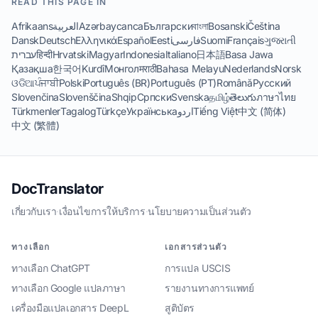
READ THIS PAGE IN
Afrikaans
العربية
Azərbaycanca
Български
বাংলা
Bosanski
Čeština
Dansk
Deutsch
Ελληνικά
Español
Eesti
فارسی
Suomi
Français
ગુજરાતી
עברית
हिन्दी
Hrvatski
Magyar
Indonesia
Italiano
日本語
Basa Jawa
Қазақша
한국어
Kurdî
Монгол
मराठी
Bahasa Melayu
Nederlands
Norsk
ଓଡିଆ
ਪੰਜਾਬੀ
Polski
Português (BR)
Português (PT)
Română
Русский
Slovenčina
Slovenščina
Shqip
Српски
Svenska
தமிழ்
తెలుగు
ภาษาไทย
Türkmenler
Tagalog
Türkçe
Українська
اردو
Tiếng Việt
中文 (简体)
中文 (繁體)
DocTranslator
เกี่ยวกับเรา
·
เงื่อนไขการให้บริการ
·
นโยบายความเป็นส่วนตัว
ทางเลือก
เอกสารส่วนตัว
ทางเลือก ChatGPT
การแปล USCIS
ทางเลือก Google แปลภาษา
รายงานทางการแพทย์
เครื่องมือแปลเอกสาร DeepL
สูติบัตร