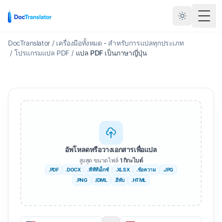
สลับเ
DocTranslator
/
เครื่องมือทั้งหมด - สำหรับการแปลทุกประเภท
/
โปรแกรมแปล PDF
/
แปล PDF เป็นภาษาญี่ปุ่น
อัพโหลดหรือวางเอกสารเพื่อแปล
สูงสุด ขนาดไฟล์
1 กิกะไบต์
.PDF
.DOCX
.พีพีทีเอ็กซ์
.XLSX
.ข้อความ
.JPG
.PNG
.IDML
.อีพับ
.HTML