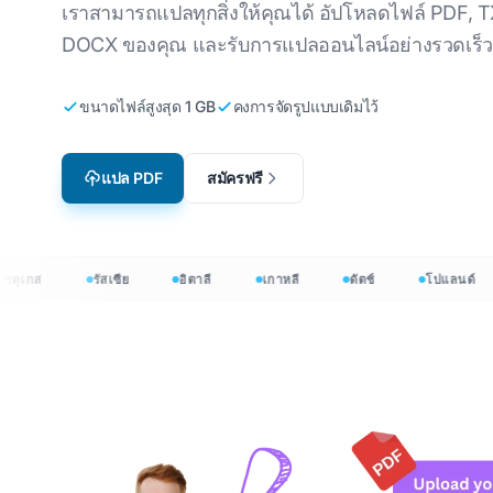
เราสามารถแปลทุกสิ่งให้คุณได้ อัปโหลดไฟล์ PDF, T
การแปลวิดีโอเกม
แปลไฟล์ C
เกาหลี
ภาษาอังกฤษถึงภาษาเกาหลี
DOCX ของคุณ และรับการแปลออนไลน์อย่างรวดเร็ว
อีเลิร์นนิง
แปล JSON
อาหรับ
ภาษาอังกฤษเป็นภาษาอาหรับ
ขนาดไฟล์สูงสุด 1 GB
คงการจัดรูปแบบเดิมไว้
โปรแกรมแ
ดัตช์
ภาษาอังกฤษถึงภาษาตุรกี
InDesign 
เดนมาร์ก
ภาษาอังกฤษถึงภาษาชาว
แปล PDF
สมัครฟรี
อินโดนีเซีย
.DOCX Wor
ชาวอินโดนีเซีย
ภาษาอังกฤษเป็นภาษาฮินดี
จำนวนไฟล์
ภาษาอังกฤษเป็นภาษาอูรดู
กส
รัสเซีย
อิตาลี
เกาหลี
ดัตช์
โปแลนด์
PowerPoin
ว่า 120 ภาษา
 แปลเอกสารมากกว่า 120 ภาษา