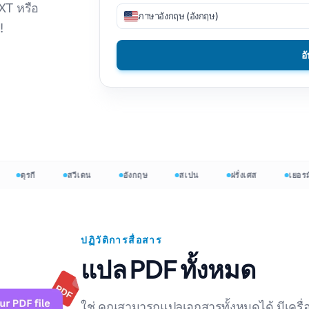
XT หรือ
ภาษาอังกฤษ (อังกฤษ)
SV
DOCX เป็น TXT
เวียตนาม
ฟิลิปปินส์
!
EPUB เป็น PDF
ภาษาอิตาลี
ภาษาฟินแลนด์
อ
ปล HTML
ขัด
บัลแกเรีย
จำนวนคำ
ภาษายูเครน
ฮังการี
d Counter
ภาษาละติน
ซูลู
 Excel
เช็ก
โยรูบา
ตุรกี
สวีเดน
อังกฤษ
สเปน
ฝรั่งเศส
เยอรมัน
t จำนวนคำ
ไอริช
ทั้งหมด 120+ ภาษา →
ม้ง
เริ่มต้นฟรี
ปฏิวัติการสื่อสาร
เริ่ม
แปล PDF ทั้งหมด
ใช่ คุณสามารถแปลเอกสารทั้งหมดได้ มีเครื