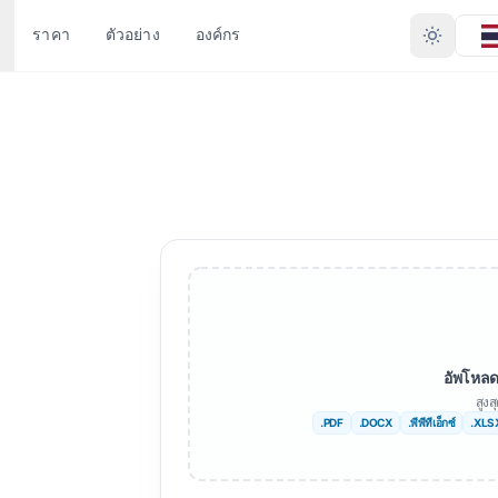
ราคา
ตัวอย่าง
องค์กร
ระเภทไฟล์
แปลงตามรูปแบบ
ภาษาอื่น ๆ
ภาษาอื่นๆ
์ด (.DOCX)
PDF เป็น DOCX
ไม่
แอฟริกัน
 (.XLSX)
PDF เป็น TXT
เบงกาลี
สวีเดน
ยต์ (.PPT)
InDesign เป็น PDF
ภาษาอูรดู
ภาษาฮีบรู
อยต์ PPTX
XLSX เป็น PDF
นอร์เวย์
เซอร์เบีย
ign (.IDML)
TXT เป็น XLSX
ฐี
ภาษาสโลวีเนีย
อัพโหลด
สูง
ปล EPUB
JPG เป็น PDF
กู
ภาษาสวาฮีลี
.PDF
.DOCX
.พีพีทีเอ็กซ์
.XLS
 EPUB
JPEG เป็น PDF
ทมิฬ
อัมฮาริก
XT
PNG เป็น PDF
ตุรกี
ชาวแอลเบเนีย