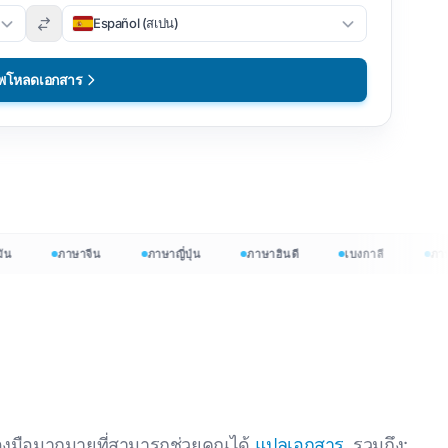
Español (สเปน)
ัพโหลดเอกสาร
ภาษาจีน
ภาษาญี่ปุ่น
ภาษาฮินดี
เบงกาลี
ภาษาเวี
ต้นฟรี
่องมือมากมายที่สามารถช่วยคุณได้
แปลเอกสาร
, รวมถึง: