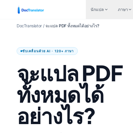
นักแปล
ภาษา
DocTranslator
/
จะแปล PDF ทั้งหมดได้อย่างไร?
อุตสาหกรรม
แปลตามป
ษา
คู่ภาษายอดนิยม
ขับเคลื่อนด้วย AI · 120+ ภาษา
การเงินและการธนาคาร
เอกสารเวิร
อังกฤษ
ภาษาอังกฤษถึงภาษาสเปน
จะแปล PDF
ดูแลสุขภาพ
ไฟล์ Excel
าสเปน
ภาษาอังกฤษถึงภาษาฝรั่งเศส
แปลกฎหมาย
พาวเวอร์พอ
โปรตุเกส
ภาษาอังกฤษถึงภาษาเยอรมัน
ทั้งหมดได้
ทรัพยากรมนุษย์
พาวเวอร์พ
รั่งเศส
ภาษาอังกฤษถึงภาษาจีน
รัฐบาลและกลาโหม
ไฟล์ InDes
เยอรมัน
ภาษาอังกฤษถึงภาษาญี่ปุ่น
อย่างไร?
การแปลสิทธิบัตร
โปรแกรมแ
จีน
ภาษาอังกฤษถึงภาษารัสเซีย
ด้านเทคนิค
นักแปล AI
ี่ปุ่น
ภาษาอังกฤษถึงภาษาโปรตุเกส
การผลิต
แปลไฟล์ T
รัสเซีย
ภาษาอังกฤษเป็นภาษาอิตาลี