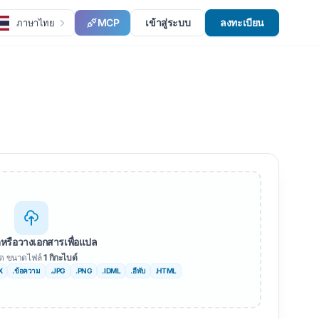
MCP
เข้าสู่ระบบ
ลงทะเบียน
ภาษาไทย
หรือวางเอกสารเพื่อแปล
สุด ขนาดไฟล์
1 กิกะไบต์
X
.ข้อความ
.JPG
.PNG
.IDML
.อีพับ
.HTML