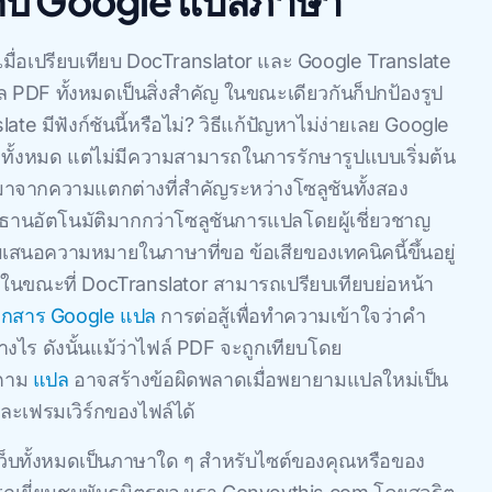
กับ Google แปลภาษา
เมื่อเปรียบเทียบ DocTranslator และ Google Translate
F ทั้งหมดเป็นสิ่งสําคัญ ในขณะเดียวกันก็ปกป้องรูป
te มีฟังก์ชันนี้หรือไม่? วิธีแก้ปัญหาไม่ง่ายเลย Google
้งหมด แต่ไม่มีความสามารถในการรักษารูปแบบเริ่มต้น
มาจากความแตกต่างที่สําคัญระหว่างโซลูชันทั้งสอง
ธานอัตโนมัติมากกว่าโซลูชันการแปลโดยผู้เชี่ยวชาญ
ับเสนอความหมายในภาษาที่ขอ ข้อเสียของเทคนิคนี้ขึ้นอยู่
นขณะที่ DocTranslator สามารถเปรียบเทียบย่อหน้า
อกสาร Google แปล
การต่อสู้เพื่อทำความเข้าใจว่าคำ
ไร ดังนั้นแม้ว่าไฟล์ PDF จะถูกเทียบโดย
็ตาม
แปล
อาจสร้างข้อผิดพลาดเมื่อพยายามแปลใหม่เป็น
ละเฟรมเวิร์กของไฟล์ได้
บทั้งหมดเป็นภาษาใด ๆ สําหรับไซต์ของคุณหรือของ