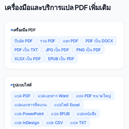
เครื่องมือและบริการแปล PDF เพิ่มเติม
เครื่องมือ PDF
บีบอัด PDF
รวม PDF
แยก PDF
PDF เป็น DOCX
PDF เป็น TXT
JPG เป็น PDF
PNG เป็น PDF
XLSX เป็น PDF
EPUB เป็น PDF
รูปแบบไฟล์
แปล PDF
แปลเอกสาร Word
แปล PDF ขนาดใหญ่
แปลเอกสารที่สแกน
แปลไฟล์ Excel
แปล PowerPoint
แปล EPUB
แปลหนังสือ
แปล InDesign
แปล CSV
แปล TXT