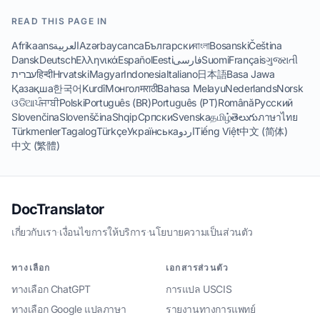
READ THIS PAGE IN
Afrikaans
العربية
Azərbaycanca
Български
বাংলা
Bosanski
Čeština
Dansk
Deutsch
Ελληνικά
Español
Eesti
فارسی
Suomi
Français
ગુજરાતી
עברית
हिन्दी
Hrvatski
Magyar
Indonesia
Italiano
日本語
Basa Jawa
Қазақша
한국어
Kurdî
Монгол
मराठी
Bahasa Melayu
Nederlands
Norsk
ଓଡିଆ
ਪੰਜਾਬੀ
Polski
Português (BR)
Português (PT)
Română
Русский
Slovenčina
Slovenščina
Shqip
Српски
Svenska
தமிழ்
తెలుగు
ภาษาไทย
Türkmenler
Tagalog
Türkçe
Українська
اردو
Tiếng Việt
中文 (简体)
中文 (繁體)
DocTranslator
เกี่ยวกับเรา
·
เงื่อนไขการให้บริการ
·
นโยบายความเป็นส่วนตัว
ทางเลือก
เอกสารส่วนตัว
ทางเลือก ChatGPT
การแปล USCIS
ทางเลือก Google แปลภาษา
รายงานทางการแพทย์