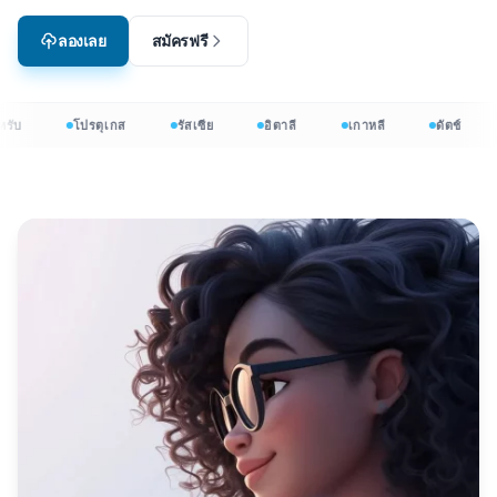
ลองเลย
สมัครฟรี
รับ
โปรตุเกส
รัสเซีย
อิตาลี
เกาหลี
ดัตช์