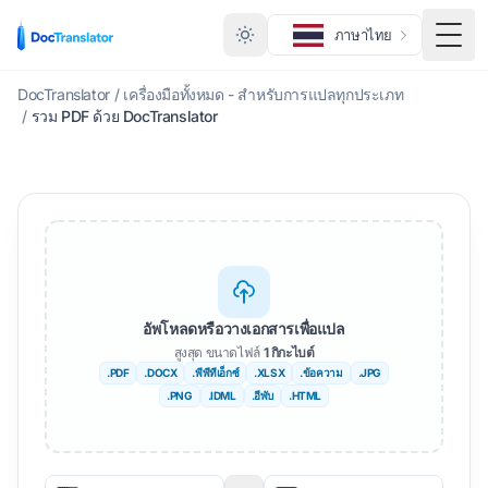
ภาษาไทย
สลับเ
DocTranslator
/
เครื่องมือทั้งหมด - สำหรับการแปลทุกประเภท
/
รวม PDF ด้วย DocTranslator
อัพโหลดหรือวางเอกสารเพื่อแปล
สูงสุด ขนาดไฟล์
1 กิกะไบต์
.PDF
.DOCX
.พีพีทีเอ็กซ์
.XLSX
.ข้อความ
.JPG
.PNG
.IDML
.อีพับ
.HTML