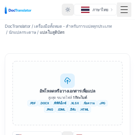
ภาษาไทย
สลับเ
DocTranslator
/
เครื่องมือทั้งหมด - สำหรับการแปลทุกประเภท
/
นักแปลกระดาษ
/
แปลใบสูติบัตร
อัพโหลดหรือวางเอกสารเพื่อแปล
สูงสุด ขนาดไฟล์
1 กิกะไบต์
.PDF
.DOCX
.พีพีทีเอ็กซ์
.XLSX
.ข้อความ
.JPG
.PNG
.IDML
.อีพับ
.HTML