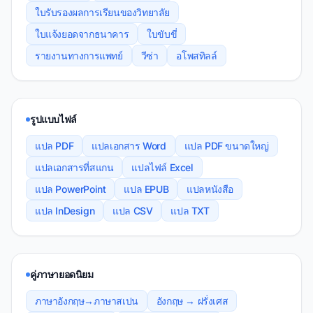
ใบรับรองผลการเรียนของวิทยาลัย
ใบแจ้งยอดจากธนาคาร
ใบขับขี่
รายงานทางการแพทย์
วีซ่า
อโพสทิลล์
รูปแบบไฟล์
แปล PDF
แปลเอกสาร Word
แปล PDF ขนาดใหญ่
แปลเอกสารที่สแกน
แปลไฟล์ Excel
แปล PowerPoint
แปล EPUB
แปลหนังสือ
แปล InDesign
แปล CSV
แปล TXT
คู่ภาษายอดนิยม
ภาษาอังกฤษ→ภาษาสเปน
อังกฤษ → ฝรั่งเศส