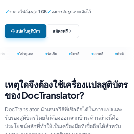
ขนาดไฟล์สูงสุด 1 GB
คงการจัดรูปแบบเดิมไว้
แปลใบสูติบัตร
สมัครฟรี
รับ
โปรตุเกส
รัสเซีย
อิตาลี
เกาหลี
ดัตช์
เหตุใดจึงต้องใช้เครื่องแปลสูติบัตร
ของ DocTranslator?
DocTranslator นําเสนอวิธีที่เชื่อถือได้ในการแปลและ
รับรองสูติบัตรโดยไม่ต้องออกจากบ้าน ด้านล่างนี้คือ
ประโยชน์หลักที่ทําให้เป็นเครื่องมือที่เชื่อถือได้สําหรับ