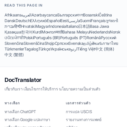
READ THIS PAGE IN
Afrikaans
العربية
Azərbaycanca
Български
বাংলা
Bosanski
Čeština
Dansk
Deutsch
Ελληνικά
Español
Eesti
فارسی
Suomi
Français
ગુજરાતી
עברית
हिन्दी
Hrvatski
Magyar
Indonesia
Italiano
日本語
Basa Jawa
Қазақша
한국어
Kurdî
Монгол
मराठी
Bahasa Melayu
Nederlands
Norsk
ଓଡିଆ
ਪੰਜਾਬੀ
Polski
Português (BR)
Português (PT)
Română
Русский
Slovenčina
Slovenščina
Shqip
Српски
Svenska
தமிழ்
తెలుగు
ภาษาไทย
Türkmenler
Tagalog
Türkçe
Українська
اردو
Tiếng Việt
中文 (简体)
中文 (繁體)
DocTranslator
เกี่ยวกับเรา
·
เงื่อนไขการให้บริการ
·
นโยบายความเป็นส่วนตัว
ทางเลือก
เอกสารส่วนตัว
ทางเลือก ChatGPT
การแปล USCIS
ทางเลือก Google แปลภาษา
รายงานทางการแพทย์