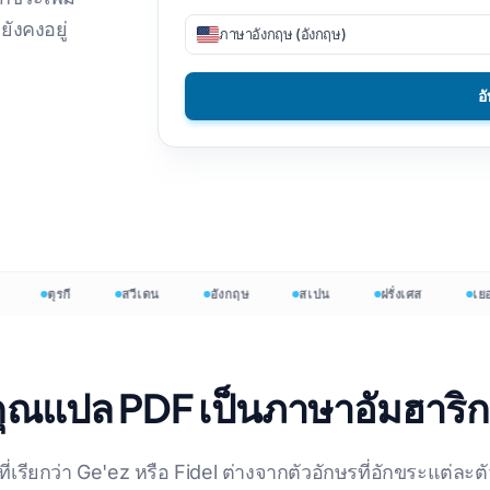
ังคงอยู่
ภาษาอังกฤษ (อังกฤษ)
แปลไฟล์ CSV
DOCX เป็น TXT
เวียตนาม
ฟิลิปปินส์
แปล JSON
EPUB เป็น PDF
ภาษาอิตาลี
ภาษาฟินแลนด
อ
โปรแกรมแปล HTML
ขัด
บัลแกเรีย
InDesign จำนวนคำ
ภาษายูเครน
ฮังการี
.DOCX Word Counter
ภาษาละติน
ซูลู
จำนวนไฟล์ Excel
เช็ก
โยรูบา
PowerPoint จำนวนคำ
ไอริช
ทั้งหมด 120+
ตุรกี
สวีเดน
อังกฤษ
สเปน
ฝรั่งเศส
เยอรมั
ม้ง
เริ่มต้น
อคุณแปล PDF เป็นภาษาอัมฮาริก
อที่เรียกว่า Ge'ez หรือ Fidel ต่างจากตัวอักษรที่อักขระแต่