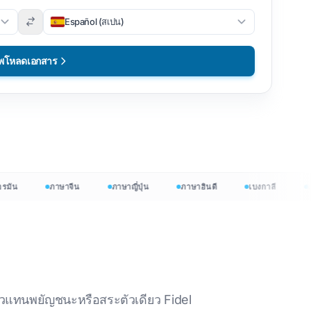
Español (สเปน)
์
ัพโหลดเอกสาร
 ภาษา →
น
ภาษาจีน
ภาษาญี่ปุ่น
ภาษาฮินดี
เบงกาลี
ภาษา
ฟรี
เริ่มต้นฟรี
ละตัวแทนพยัญชนะหรือสระตัวเดียว Fidel