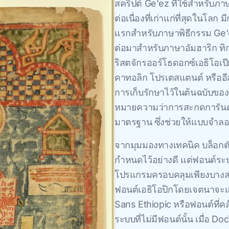
สคริปต์ Ge'ez ที่ใช้สําหรับภา
ต่อเนื่องที่เก่าแก่ที่สุดในโล
แรกสําหรับภาษาพิธีกรรม Ge'
ต่อมาสําหรับภาษาอัมฮาริก ท
ริสตจักรออร์โธดอกซ์เอธิโอเปี
คาทอลิก โปรเตสแตนต์ หรืออีส
การเก็บรักษาไว้ในต้นฉบับของ
หมายความว่าการสะกดการันต์
มาตรฐาน ซึ่งช่วยให้แบบจําลอ
จากมุมมองทางเทคนิค บล็อกตั
กำหนดไว้อย่างดี แต่ฟอนต์ระ
โปรแกรมครอบคลุมเพียงบางส่วนเ
ฟอนต์เอธิโอปิกโดยเจตนาจะแส
Sans Ethiopic หรือฟอนต์ที่คล
ระบบที่ไม่มีฟอนต์นั้น เมื่อ D