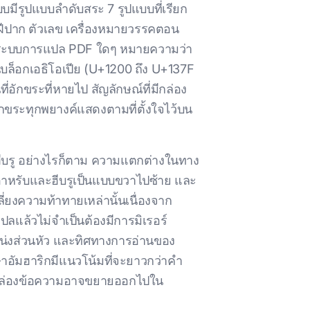
ีรูปแบบลําดับสระ 7 รูปแบบที่เรียก
ิมฝีปาก ตัวเลข เครื่องหมายวรรคตอน
าหรับระบบการแปล PDF ใดๆ หมายความว่า
นบล็อกเอธิโอเปีย (U+1200 ถึง U+137F
อักขระที่หายไป สัญลักษณ์ที่มีกล่อง
ักขระทุกพยางค์แสดงตามที่ตั้งใจไว้บน
ฮีบรู อย่างไรก็ตาม ความแตกต่างในทาง
ษาอาหรับและฮีบรูเป็นแบบขวาไปซ้าย และ
ยงความท้าทายเหล่านั้นเนื่องจาก
ลแล้วไม่จําเป็นต้องมีการมิเรอร์
น่งส่วนหัว และทิศทางการอ่านของ
อัมฮาริกมีแนวโน้มที่จะยาวกว่าคํา
งกล่องข้อความอาจขยายออกไปใน