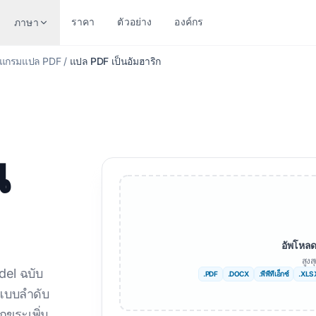
ราคา
ตัวอย่าง
องค์กร
ภาษา
แกรมแปล PDF
/
แปล PDF เป็นอัมฮาริก
แปลตามประเภทไฟล์
แปลงตามรูปแบบ
ภาษาอื่น ๆ
ภาษาอื่นๆ
เอกสารเวิร์ด (.DOCX)
PDF เป็น DOCX
ไม่
แอฟริกัน
น
ไฟล์ Excel (.XLSX)
PDF เป็น TXT
เบงกาลี
สวีเดน
พาวเวอร์พอยต์ (.PPT)
InDesign เป็น PDF
ภาษาอูรดู
ภาษาฮีบรู
พาวเวอร์พอยต์ PPTX
XLSX เป็น PDF
นอร์เวย์
เซอร์เบีย
ไฟล์ InDesign (.IDML)
TXT เป็น XLSX
ฐี
ภาษาสโลวีเนี
อัพโหลด
สูง
โปรแกรมแปล EPUB
JPG เป็น PDF
กู
ภาษาสวาฮีลี
del ฉบับ
.PDF
.DOCX
.พีพีทีเอ็กซ์
.XLS
นักแปล AI EPUB
JPEG เป็น PDF
ทมิฬ
อัมฮาริก
ปแบบลําดับ
กขระเพิ่ม
แปลไฟล์ TXT
PNG เป็น PDF
ตุรกี
ชาวแอลเบเนี