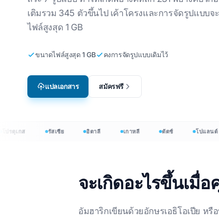
เติมรวม 345 ตัวขึ้นไป เค้าโครงและการจัดรูปแบบจะย
PDF
การแปลวิดีโอเกม
F เป็นภาษาเกาหลี
ภาษาอังกฤษถึงภาษาเกาหลี
ไฟล์สูงสุด 1 GB
หรับธุรกิจ
อีเลิร์นนิง
F เป็นภาษาอาหรับ
ภาษาอังกฤษเป็นภาษาอาหรับ
ขนาดไฟล์สูงสุด 1 GB
คงการจัดรูปแบบเดิมไว้
ที่สุด
F เป็นภาษาดัตช์
ภาษาอังกฤษถึงภาษาตุรกี
F เป็นภาษาเดนมาร์ก
ภาษาอังกฤษถึงภาษาชาว
อินโดนีเซีย
แปลเอกสาร
สมัครฟรี
F เป็นภาษาชาวอินโดนีเซีย
ภาษาอังกฤษเป็นภาษาฮินดี
0+ ภาษา →
ภาษาอังกฤษเป็นภาษาอูรดู
ตุเกส
รัสเซีย
อิตาลี
เกาหลี
ดัตช์
โปแลนด์
ลเอกสารมากกว่า 120 ภาษา
จะเกิดอะไรขึ้นเมื่
Translator: แปลเอกสารมากกว่า 120 ภาษา
อัมฮาริกเขียนด้วยอักษรเอธิโอเปีย หรื