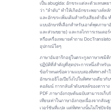
เป็น abugida: อักขระแต่ละตัวแทนพยา
ว่า "ลําดับ" ทําให้เกิดอักขระพยางค์ห
และอักขระเพิ่มเติมสําหรับเสียงคํายื
แบบอักษรที่เลือกสําหรับเอาต์พุตภาษา
และส่วนขยาย) และกลไกการเรนเดอร์จะต้
หรือเครื่องหมายคําถาม DocTranslator
อุปกรณ์ใดๆ
ภาษาอัมฮาริกอยู่ในตระกูลภาษาเซมิติ
ปฏิบัติที่สําคัญที่สุดประการหนึ่งสํ
ข้อกําหนดข้อความแบบสองทิศทางทําให้
อักษรเอธิโอเปียวิ่งไปในทิศทางเดียวก
คอลัมน์ การกลับลําดับเซลล์ของตาราง
PDF ภาษาอังกฤษต้นฉบับสามารถเก็บรัก
เทียบเท่าในภาษาอังกฤษเนื่องจากสั
เวอร์ชันที่แปล แต่ทิศทางนั้นไม่ใช่ปัจจัย