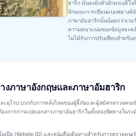
ฮาริก มันจะฝังตัวอักษรเอธิโอป
ลักษณะการเขียนแบบพยางค์ย
ภาษาอัมฮาริกนั้นน้อยกว่าเวอร
ความหนาแน่นของข้อมูลจะคล้าย
ไม่ได้รับการปรับเทียบสำหรับ
ว่างภาษาอังกฤษและภาษาอัมฮาริก
ละยุโรป บวกกับการหลั่งไหลของผู้ลี้ภัยและผู้สมัครตรวจคนเข
มต้องการการแปลเอกสารภาษาอัมฮาริกในทั้งสองทิศทางในระดั
ปีย (Kebele ID) และหนังสือเดินทางสําหรับการตรวจคนเข้าเ