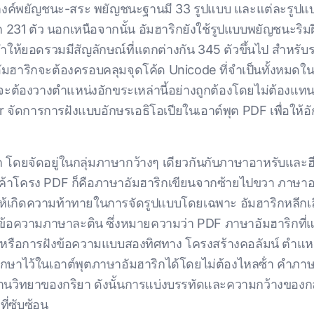
งค์พยัญชนะ-สระ พยัญชนะฐานมี 33 รูปแบบ และแต่ละรูปแบบม
ลัก 231 ตัว นอกเหนือจากนั้น อัมฮาริกยังใช้รูปแบบพยัญชนะร
ม ทําให้ยอดรวมมีสัญลักษณ์ที่แตกต่างกัน 345 ตัวขึ้นไป สํ
อัมฮาริกจะต้องครอบคลุมจุดโค้ด Unicode ที่จําเป็นทั้งหมดใ
องวางตําแหน่งอักขระเหล่านี้อย่างถูกต้องโดยไม่ต้องแทนที่
 จัดการการฝังแบบอักษรเอธิโอเปียในเอาต์พุต PDF เพื่อให้อ
ก โดยจัดอยู่ในกลุ่มภาษากว้างๆ เดียวกันกับภาษาอาหรับและ
าหรับเค้าโครง PDF ก็คือภาษาอัมฮาริกเขียนจากซ้ายไปขวา ภา
เกิดความท้าทายในการจัดรูปแบบโดยเฉพาะ อัมฮาริกหลีกเลี่
ับข้อความภาษาละติน ซึ่งหมายความว่า PDF ภาษาอัมฮาริกที่แป
 หรือการฝังข้อความแบบสองทิศทาง โครงสร้างคอลัมน์ ตําแห
ษาไว้ในเอาต์พุตภาษาอัมฮาริกได้โดยไม่ต้องไหลซ้ํา คําภาษา
ณฐานวิทยาของกริยา ดังนั้นการแบ่งบรรทัดและความกว้างขอ
ที่ซับซ้อน