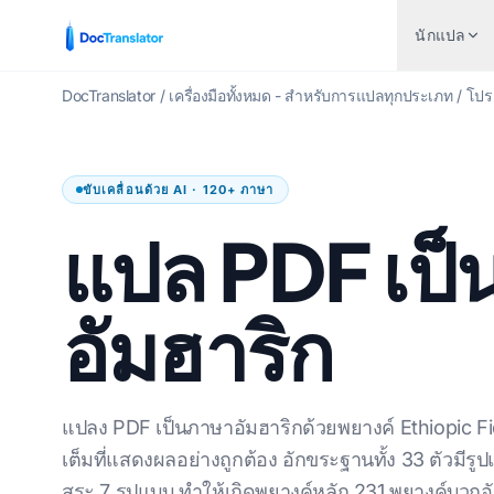
นักแปล
DocTranslator
/
เครื่องมือทั้งหมด - สำหรับการแปลทุกประเภท
/
โปร
ด
อุตสาหกรรม
PDF เป็นภาษา
คู่ภาษายอดนิยม
ขับเคลื่อนด้วย AI · 120+ ภาษา
F
การเงินและการธนาคาร
F เป็นภาษาอังกฤษ
ภาษาอังกฤษถึงภาษาสเปน
แปล PDF เป็
ใหญ่
ดูแลสุขภาพ
F เป็นภาษาสเปน
ภาษาอังกฤษถึงภาษาฝรั่งเศส
แปลกฎหมาย
F เป็นภาษาโปรตุเกส
ภาษาอังกฤษถึงภาษาเยอรมัน
อัมฮาริก
I PDF
ทรัพยากรมนุษย์
F เป็นภาษาฝรั่งเศส
ภาษาอังกฤษถึงภาษาจีน
DF AI
รัฐบาลและกลาโหม
F เป็นภาษาเยอรมัน
ภาษาอังกฤษถึงภาษาญี่ปุ่น
อนไลน์
การแปลสิทธิบัตร
F เป็นภาษาจีน
ภาษาอังกฤษถึงภาษารัสเซีย
แปลง PDF เป็นภาษาอัมฮาริกด้วยพยางค์ Ethiopic Fi
ลน์
ด้านเทคนิค
F เป็นภาษาญี่ปุ่น
ภาษาอังกฤษถึงภาษาโปรตุเกส
เต็มที่แสดงผลอย่างถูกต้อง อักขระฐานทั้ง 33 ตัวมีรู
สระ 7 รูปแบบ ทําให้เกิดพยางค์หลัก 231 พยางค์บวกอั
าษา PDF
การผลิต
F เป็นภาษารัสเซีย
ภาษาอังกฤษเป็นภาษาอิตาลี