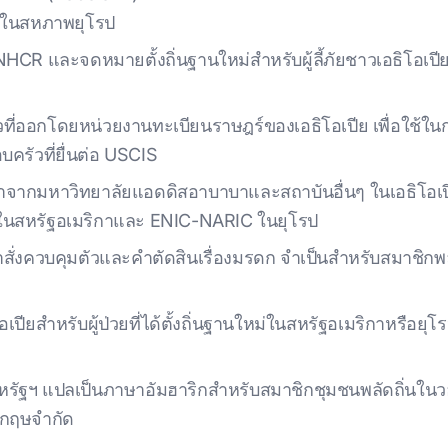
ศในสหภาพยุโรป
CR และจดหมายตั้งถิ่นฐานใหม่สําหรับผู้ลี้ภัยชาวเอธิโอเปียที
ี่ออกโดยหน่วยงานทะเบียนราษฎร์ของเอธิโอเปีย เพื่อใช้ในก
ครัวที่ยื่นต่อ USCIS
จากมหาวิทยาลัยแอดดิสอาบาบาและสถาบันอื่นๆ ในเอธิโอเปี
นสหรัฐอเมริกาและ ENIC-NARIC ในยุโรป
ั่งควบคุมตัวและคําตัดสินเรื่องมรดก จําเป็นสําหรับสมาชิกพล
สําหรับผู้ป่วยที่ได้ตั้งถิ่นฐานใหม่ในสหรัฐอเมริกาหรือยุโร
ฯ แปลเป็นภาษาอัมฮาริกสําหรับสมาชิกชุมชนพลัดถิ่นในวอชิ
กฤษจํากัด