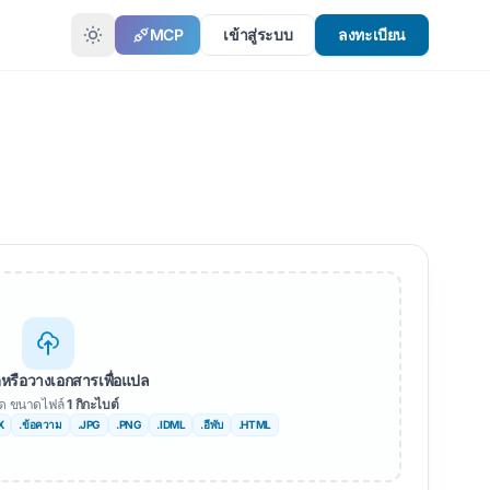
MCP
เข้าสู่ระบบ
ลงทะเบียน
ย
หรือวางเอกสารเพื่อแปล
สุด ขนาดไฟล์
1 กิกะไบต์
X
.ข้อความ
.JPG
.PNG
.IDML
.อีพับ
.HTML
ย