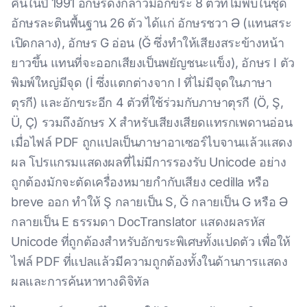
คืนในปี 1991 อักษรดังกล่าวมีอักขระ 8 ตัวที่ไม่พบในชุด
อักษรละตินพื้นฐาน 26 ตัว ได้แก่ อักษรชวา Ə (แทนสระ
เปิดกลาง), อักษร G อ่อน (Ğ ซึ่งทำให้เสียงสระข้างหน้า
ยาวขึ้น แทนที่จะออกเสียงเป็นพยัญชนะแข็ง), อักษร I ตัว
พิมพ์ใหญ่มีจุด (İ ซึ่งแตกต่างจาก I ที่ไม่มีจุดในภาษา
ตุรกี) และอักขระอีก 4 ตัวที่ใช้ร่วมกับภาษาตุรกี (Ö, Ş,
Ü, Ç) รวมถึงอักษร X สำหรับเสียงเสียดแทรกเพดานอ่อน
เมื่อไฟล์ PDF ถูกแปลเป็นภาษาอาเซอร์ไบจานแล้วแสดง
ผล โปรแกรมแสดงผลที่ไม่มีการรองรับ Unicode อย่าง
ถูกต้องมักจะตัดเครื่องหมายกำกับเสียง cedilla หรือ
breve ออก ทำให้ Ş กลายเป็น S, Ğ กลายเป็น G หรือ Ə
กลายเป็น E ธรรมดา DocTranslator แสดงผลรหัส
Unicode ที่ถูกต้องสำหรับอักขระพิเศษทั้งแปดตัว เพื่อให้
ไฟล์ PDF ที่แปลแล้วมีความถูกต้องทั้งในด้านการแสดง
ผลและการค้นหาทางดิจิทัล