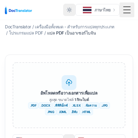
ภาษาไทย
สลับเ
DocTranslator
/
เครื่องมือทั้งหมด - สำหรับการแปลทุกประเภท
/
โปรแกรมแปล PDF
/
แปล PDF เป็นอาเซอร์ไบจัน
อัพโหลดหรือวางเอกสารเพื่อแปล
สูงสุด ขนาดไฟล์
1 กิกะไบต์
.PDF
.DOCX
.พีพีทีเอ็กซ์
.XLSX
.ข้อความ
.JPG
.PNG
.IDML
.อีพับ
.HTML