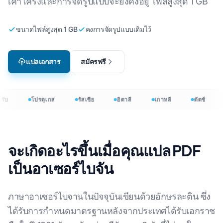
เค้าโครงและการจัดรูปแบบจะยังคงอยู่ ไฟล์สูงสุด 1 GB
ขนาดไฟล์สูงสุด 1 GB
คงการจัดรูปแบบเดิมไว้
แปลเอกสาร
สมัครฟรี
ับ
โปรตุเกส
รัสเซีย
อิตาลี
เกาหลี
ดัตช์
จะเกิดอะไรขึ้นเมื่อคุณแปล PDF
เป็นอาเซอร์ไบจัน
ภาษาอาเซอร์ไบจานในปัจจุบันเขียนด้วยอักษรละติน ซึ่ง
ได้รับการกำหนดมาตรฐานหลังจากประเทศได้รับเอกราช