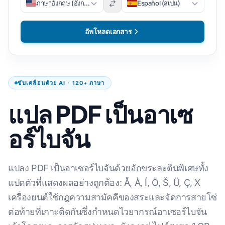
ภาษาอังกฤษ (อังกฤษ)
Español (สเปน)
อัพโหลดเอกสาร
ขับเคลื่อนด้วย AI · 120+ ภาษา
แปล PDF เป็นอาเซ
อร์ไบจัน
แปลง PDF เป็นอาเซอร์ไบจันด้วยอักขระละตินพิเศษทั้ง
แปดตัวที่แสดงผลอย่างถูกต้อง: Å, À, Í, Ö, Š, Ü, Ç, X
เครื่องยนต์ใช้กฎความสามัคคีของสระและจัดการสายโซ่
ต่อท้ายที่เกาะติดกันซึ่งกําหนดไวยากรณ์อาเซอร์ไบจัน