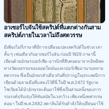
อาเซอร์ไบจันใช้สคริปต์ที่แตกต่างกันสาม
สคริปต์ภายในเวลาไม่ถึงศตวรรษ
มีเพียงไม่กี่ภาษาที่มีการเปลี่ยนแปลงสคริปต์ในช่วงเวลา
สั้น ๆ เช่นเดียวกับอาเซอร์ไบจัน ก่อนปี 1929 ภาษานี้
เขียนด้วยอักษรเปอร์เซีย-อารบิกที่สืบทอดมาจากอิทธิพล
ทางวัฒนธรรมของออตโตมันและเปอร์เซียมานานหลาย
ศตวรรษ ซึ่งเป็นอักษรตัวเดียวกันที่ปรากฏในประเพณีการ
เขียนด้วยลายมือที่แสดงไว้ที่นี่ ในปี พ.ศ.2472 รัฐบาล
โซเวียตได้นําอักษรละตินมาใช้ซึ่งเป็นส่วนหนึ่งของการ
รณรงค์ปรับปรุงให้ทันสมัยในวงกว้าง เพียงหนึ่งทศวรรษ
ต่อมา ในปี พ.ศ.2482 สตาลินได้รับคําสั่งให้เปลี่ยนมาใช้