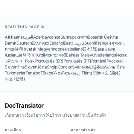
READ THIS PAGE IN
Afrikaans
العربية
Azərbaycanca
Български
বাংলা
Bosanski
Čeština
Dansk
Deutsch
Ελληνικά
Español
Eesti
فارسی
Suomi
Français
ગુજરાતી
עברית
हिन्दी
Hrvatski
Magyar
Indonesia
Italiano
日本語
Basa Jawa
Қазақша
한국어
Kurdî
Монгол
मराठी
Bahasa Melayu
Nederlands
Norsk
ଓଡିଆ
ਪੰਜਾਬੀ
Polski
Português (BR)
Português (PT)
Română
Русский
Slovenčina
Slovenščina
Shqip
Српски
Svenska
தமிழ்
తెలుగు
ภาษาไทย
Türkmenler
Tagalog
Türkçe
Українська
اردو
Tiếng Việt
中文 (简体)
中文 (繁體)
DocTranslator
เกี่ยวกับเรา
·
เงื่อนไขการให้บริการ
·
นโยบายความเป็นส่วนตัว
ทางเลือก
เอกสารส่วนตัว