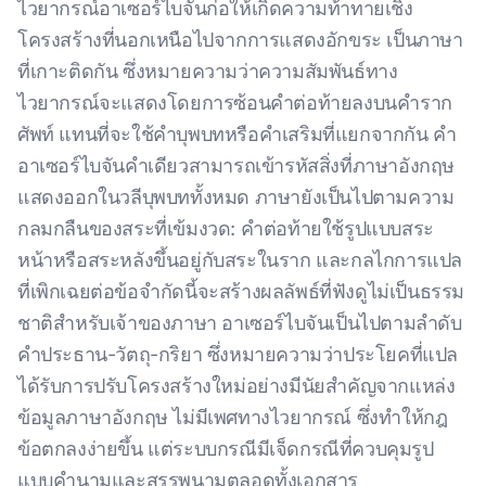
ไวยากรณ์อาเซอร์ไบจันก่อให้เกิดความท้าทายเชิง
โครงสร้างที่นอกเหนือไปจากการแสดงอักขระ เป็นภาษา
ที่เกาะติดกัน ซึ่งหมายความว่าความสัมพันธ์ทาง
ไวยากรณ์จะแสดงโดยการซ้อนคําต่อท้ายลงบนคําราก
ศัพท์ แทนที่จะใช้คําบุพบทหรือคําเสริมที่แยกจากกัน คํา
อาเซอร์ไบจันคําเดียวสามารถเข้ารหัสสิ่งที่ภาษาอังกฤษ
แสดงออกในวลีบุพบททั้งหมด ภาษายังเป็นไปตามความ
กลมกลืนของสระที่เข้มงวด: คําต่อท้ายใช้รูปแบบสระ
หน้าหรือสระหลังขึ้นอยู่กับสระในราก และกลไกการแปล
ที่เพิกเฉยต่อข้อจํากัดนี้จะสร้างผลลัพธ์ที่ฟังดูไม่เป็นธรรม
ชาติสําหรับเจ้าของภาษา อาเซอร์ไบจันเป็นไปตามลําดับ
คําประธาน-วัตถุ-กริยา ซึ่งหมายความว่าประโยคที่แปล
ได้รับการปรับโครงสร้างใหม่อย่างมีนัยสําคัญจากแหล่ง
ข้อมูลภาษาอังกฤษ ไม่มีเพศทางไวยากรณ์ ซึ่งทําให้กฎ
ข้อตกลงง่ายขึ้น แต่ระบบกรณีมีเจ็ดกรณีที่ควบคุมรูป
แบบคํานามและสรรพนามตลอดทั้งเอกสาร