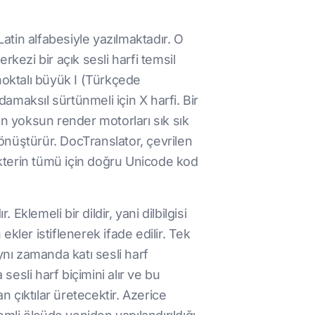
atin alfabesiyle yazılmaktadır. O
kezi bir açık sesli harfi temsil
noktalı büyük I (Türkçede
 damaksıl sürtünmeli için X harfi. Bir
 yoksun render motorları sık sık
dönüştürür. DocTranslator, çevrilen
akterin tümü için doğru Unicode kod
klemeli bir dildir, yani dilbilgisi
ekler istiflenerek ifade edilir. Tek
aynı zamanda katı sesli harf
sesli harf biçimini alır ve bu
n çıktılar üretecektir. Azerice