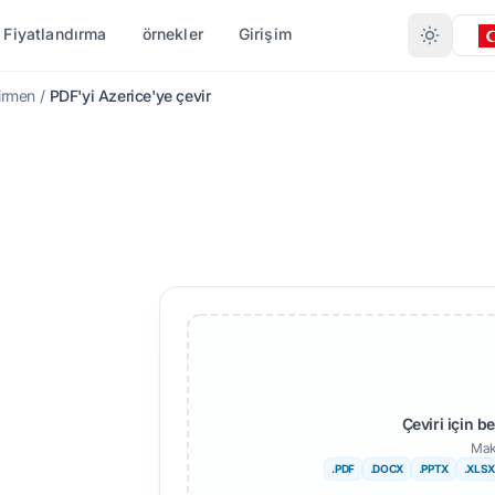
Fiyatlandırma
örnekler
Girişim
irmen
/
PDF'yi Azerice'ye çevir
 GÖRE ÇEVIRI
FORMATA GÖRE DÖNÜŞTÜR
DIĞER DILLER
DAHA FAZLA DIL
.DOCX)
PDF'den DOCX'ye
ayır
Afrikalı
.XLSX)
PDF'den TXT'ye
engalce
İsveççe
T)
InDesign'dan PDF'ye
rduca
İbranice
TX
XLSX'den PDF'ye
orveççe
Sırpça
ı (.IDML)
TXT'den XLSX'ye
arathi
Slovence
dönüştürücü
elugu
Svahili
Çeviri için b
JPG'den PDF'ye
Mak
en
amilce
Amharca
.PDF
.DOCX
.PPTX
.XLSX
JPEG'den PDF'ye
 Çevir
ürkçe
Arnavut