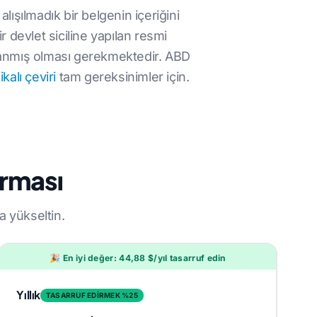
lışılmadık bir belgenin içeriğini
 devlet siciline yapılan resmi
alanmış olması gerekmektedir. ABD
kalı çeviri
tam gereksinimler için.
ırması
a yükseltin.
🎉 En iyi değer: 44,88 $/yıl tasarruf edin
Yıllık
TASARRUF EDİRMEK %25