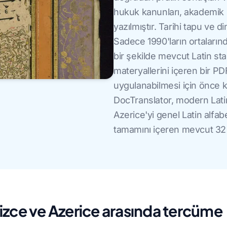
hukuk kanunları, akademik ma
yazılmıştır. Tarihi tapu ve di
Sadece 1990'ların ortaların
bir şekilde mevcut Latin st
materyallerini içeren bir PDF
uygulanabilmesi için önce k
DocTranslator, modern Latin
Azerice'yi genel Latin alfab
tamamını içeren mevcut 32 ha
ilizce ve Azerice arasında tercüme