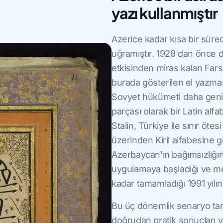
yazı kullanmıştır
Azerice kadar kısa bir süred
uğramıştır. 1929'dan önce di
etkisinden miras kalan Fars-
burada gösterilen el yazma
Sovyet hükümeti daha geni
parçası olarak bir Latin alfa
Stalin, Türkiye ile sınır ötes
üzerinden Kiril alfabesine ge
Azerbaycan'ın bağımsızlığını
uygulamaya başladığı ve mev
kadar tamamladığı 1991 yılın
Bu üç dönemlik senaryo tari
doğrudan pratik sonuçları 