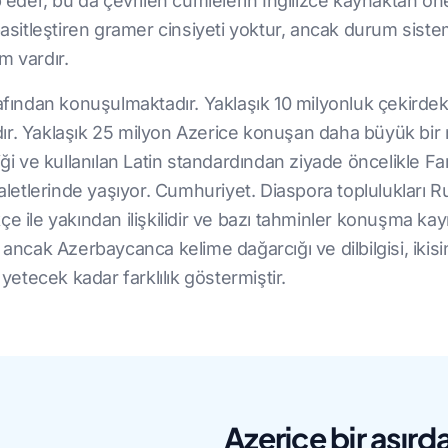
p eder, bu da çevrilen cümlelerin İngilizce kaynaktan ön
 basitleştiren gramer cinsiyeti yoktur, ancak durum sist
m vardır.
arafından konuşulmaktadır. Yaklaşık 10 milyonluk çekird
r. Yaklaşık 25 milyon Azerice konuşan daha büyük bir nü
iği ve kullanılan Latin standardından ziyade öncelikle Fa
etlerinde yaşıyor. Cumhuriyet. Diaspora toplulukları R
 ile yakından ilişkilidir ve bazı tahminler konuşma kayıtla
 ancak Azerbaycanca kelime dağarcığı ve dilbilgisi, ikisi
 yetecek kadar farklılık göstermiştir.
Azerice bir asırda