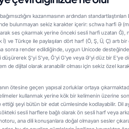
bağımsızlığını kazanmasının ardından standartlaştırılan L
nde bulunmayan sekiz karakter içerir: schwa harfi Ə (mer
arak ses çıkarmak yerine önceki sesli harfi uzatan Ğ), 
İ) ve Türkçe ile paylaşılan dört harf (Ö, Ş, Ü, Ç) artı bir
a sonra render edildiğinde, uygun Unicode desteğinden
i düşürerek Ş'yi S'ye, Ğ'yi G'ye veya Ə'yi düz bir E'ye 
 de dijital olarak aranabilir olması için sekiz özel kar
anın ötesine geçen yapısal zorluklar ortaya çıkarmaktadır. E
 kelimeler kullanmak yerine kök bir kelimenin üzerine son 
e ettiği şeyi bütün bir edat cümlesinde kodlayabilir. Dil 
teki sesli harflere bağlı olarak ön sesli harf veya arka 
 motoru, ana dili konuşanlara doğal olmayan sesler çıkara