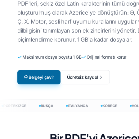
PDF'leri, sekiz özel Latin karakterinin tümü doğr
Video Oyunu Yerelleştirme
CSV Dosyalarını
ye
İngilizce'den Korece'ye
V
oluşturulmuş olarak Azerice'ye dönüştürün: Ə, Ğ, 
Ç, X. Motor, sesli harf uyumu kurallarını uygular
e-Öğrenim
JSON'u çevir
İngilizce - Arapça
İ
dilbilgisini tanımlayan son ek zincirlerini yönetir
HTML Çevirmen
aca'ya
İngilizce'den Türkçe'ye
L
biçimlendirme korunur. 1 GB'a kadar dosyalar.
InDesign Kelime
ya
İngilizce'den
U
Endonezyaca'ya
Maksimum dosya boyutu 1 GB
Orijinal formatı korur
.DOCX Kelime S
zyaca'ya
L
İngilizceden Hintçeye
Excel Dosya Say
Ç
İngilizce'den Urducaya
Belgeyi çevir
Ücretsiz kaydol
PowerPoint Keli
İ
H
irin
ORTEKIZCE
RUSÇA
İTALYANCA
KORECE
HOLLA
eri 120+ dile çevirin
Bir PDF'yi Azerice