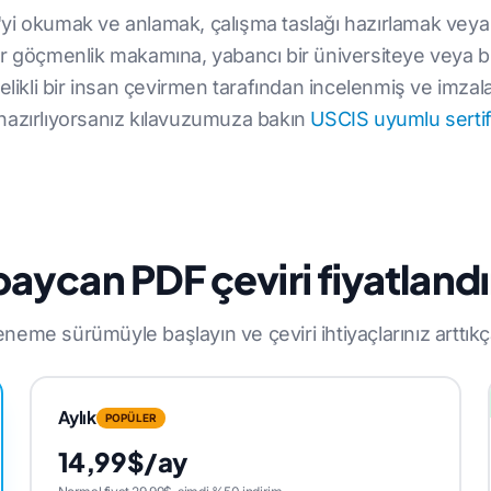
DF'yi okumak ve anlamak, çalışma taslağı hazırlamak veya a
r göçmenlik makamına, yabancı bir üniversiteye veya bir
elikli bir insan çevirmen tarafından incelenmiş ve imz
hazırlıyorsanız kılavuzumuza bakın
USCIS uyumlu sertifi
aycan PDF çeviri fiyatland
neme sürümüyle başlayın ve çeviri ihtiyaçlarınız arttıkç
Aylık
POPÜLER
14,99$/ay