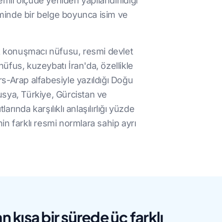
emli ölçüde yeniden yapılandırıldığı
eminde bir belge boyunca isim ve
ek konuşmacı nüfusu, resmi devlet
fus, kuzeybatı İran'da, özellikle
rs-Arap alfabesiyle yazıldığı Doğu
usya, Türkiye, Gürcistan ve
rında karşılıklı anlaşılırlığı yüzde
nin farklı resmi normlara sahip ayrı
n kısa bir sürede üç farklı