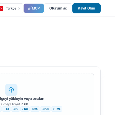
MCP
Oturum aç
Kayıt Olun
Türkçe
elgeyi yükleyin veya bırakın
s. dosya boyutu
1 GB
.TXT
.JPG
.PNG
.IDML
. EPUB
.HTML