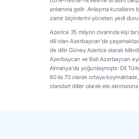
özne-nesne-fiil kelime sırasını taki
anlamına gelir. Anlaşma kurallarını
zamir biçimlerini yöneten yedi duru
Azerice 35 milyon civarında kişi t
dili olan Azerbaycan'da yaşamaktadı
de dilin Güney Azerice olarak bilind
Azerbaycan ve Batı Azerbaycan eyal
Almanya'da yoğunlaşmıştır. Dil Türkçe
60 ila 70 olarak ortaya koymaktadır,
standart diller olarak ele alınmasına