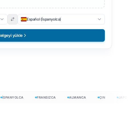
Español (İspanyolca)
elgeyi yükle
PANYOLCA
FRANSIZCA
ALMANCA
ÇIN
JAPONCA