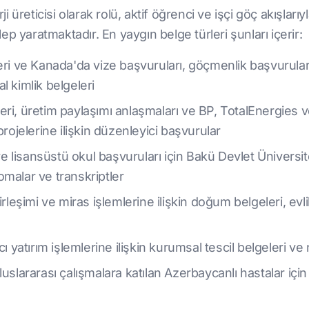
üreticisi olarak rolü, aktif öğrenci ve işçi göç akışlarıy
alep yaratmaktadır. En yaygın belge türleri şunları içerir:
ri ve Kanada'da vize başvuruları, göçmenlik başvuruları 
l kimlik belgeleri
ri, üretim paylaşımı anlaşmaları ve BP, TotalEnergies 
projelerine ilişkin düzenleyici başvurular
a ve lisansüstü okul başvuruları için Bakü Devlet Üniver
malar ve transkriptler
irleşimi ve miras işlemlerine ilişkin doğum belgeleri, ev
tırım işlemlerine ilişkin kurumsal tescil belgeleri ve n
slararası çalışmalara katılan Azerbaycanlı hastalar için t