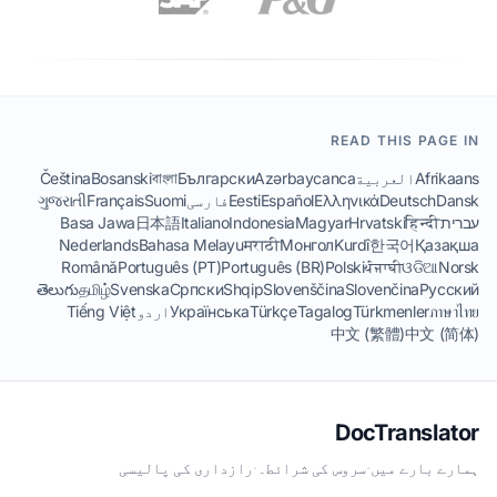
READ THIS PAGE IN
Afrikaans
العربية
Azərbaycanca
Български
বাংলা
Bosanski
Čeština
Dansk
Deutsch
Ελληνικά
Español
Eesti
فارسی
Suomi
Français
ગુજરાતી
עברית
हिन्दी
Hrvatski
Magyar
Indonesia
Italiano
日本語
Basa Jawa
Nederlands
Bahasa Melayu
मराठी
Монгол
Kurdî
한국어
Қазақша
Română
Português (PT)
Português (BR)
Polski
ਪੰਜਾਬੀ
ଓଡିଆ
Norsk
తెలుగు
தமிழ்
Svenska
Српски
Shqip
Slovenščina
Slovenčina
Русский
ภาษาไทย
Türkmenler
Tagalog
Türkçe
Українська
اردو
Tiếng Việt
中文 (繁體)
中文 (简体)
DocTranslator
ہمارے بارے میں
·
سروس کی شرائط۔
·
رازداری کی پالیسی