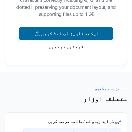
characters correctly including Ə, Ğ, and the
dotted İ, preserving your document layout, and
supporting files up to 1 GB.
ایک دستاویز اپ لوڈ کریں۔
قیمتیں دیکھیں
مزید دیکھیں
متعلقہ اوزار
پی ڈی ایف زبان کے لحاظ سے ترجمہ کریں