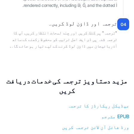
rendered correctly, including Ə, Ğ, and the dotted İ.
ترجمہ اور ڈاؤن لوڈ کریں۔
04
"ترجمہ" پر کلک کریں اور چند لمحات انتظار کریں. آپ کا
ترجمہ شدہ پی ڈی ایف اصل ترتیب کو محفوظ رکھنے کے ساتھ
آذربائیجان میں ڈاؤن لوڈ کرنے کے لیے تیار ہو جائے گا۔.
مزید دستاویز ترجمہ کی خدمات دریافت
کریں
میڈیکل ریکارڈز کا ترجمہ
EPUB مترجم
ورڈ فائل آن لائن ترجمہ کریں