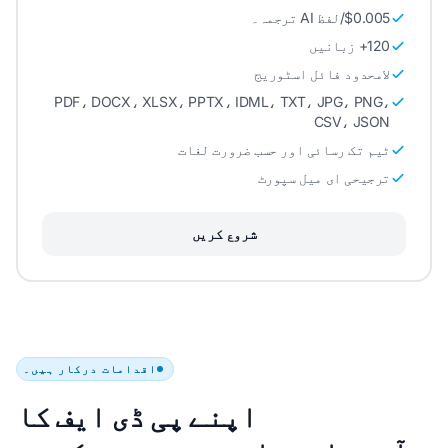
$0.005/لفظ AI ترجمہ۔
120+ زبانیں
لامحدود فائل اسٹوریج
PDF، DOCX، XLSX، PPTX، IDML، TXT، JPG، PNG،
CSV، JSON
ٹیم تک رسائی اور حسب ضرورت لغات
ترجیحی ای میل سپورٹ
شروع کریں
اقدامات درکار ہیں۔
اپنے پی ڈی ایف کا