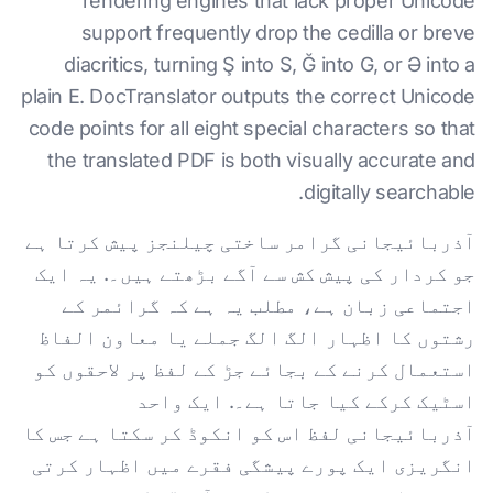
rendering engines that lack proper Unicode
support frequently drop the cedilla or breve
diacritics, turning Ş into S, Ğ into G, or Ə into a
plain E. DocTranslator outputs the correct Unicode
code points for all eight special characters so that
the translated PDF is both visually accurate and
digitally searchable.
آذربائیجانی گرامر ساختی چیلنجز پیش کرتا ہے
جو کردار کی پیش کش سے آگے بڑھتے ہیں۔. یہ ایک
اجتماعی زبان ہے، مطلب یہ ہے کہ گرائمر کے
رشتوں کا اظہار الگ الگ جملے یا معاون الفاظ
استعمال کرنے کے بجائے جڑ کے لفظ پر لاحقوں کو
اسٹیک کرکے کیا جاتا ہے۔. ایک واحد
آذربائیجانی لفظ اس کو انکوڈ کر سکتا ہے جس کا
انگریزی ایک پورے پیشگی فقرے میں اظہار کرتی