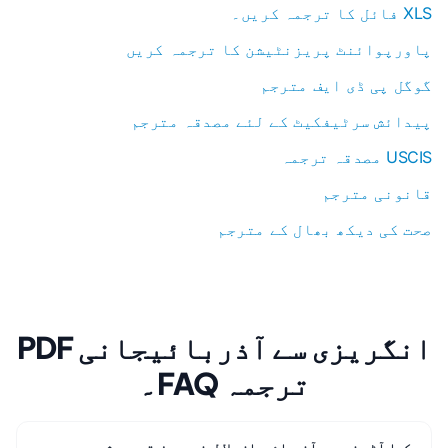
XLS فائل کا ترجمہ کریں۔
پاورپوائنٹ پریزنٹیشن کا ترجمہ کریں
گوگل پی ڈی ایف مترجم
پیدائش سرٹیفکیٹ کے لئے مصدقہ مترجم
USCIS مصدقہ ترجمہ
قانونی مترجم
صحت کی دیکھ بھال کے مترجم
انگریزی سے آذربائیجانی PDF
ترجمہ FAQ۔
کیا آٹھ خصوصی آذربائیجانی لاطینی حروف ترجمہ شدہ پی