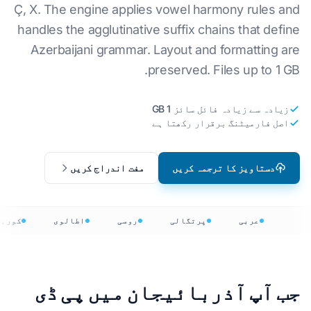
Ç, X. The engine applies vowel harmony rules and
handles the agglutinative suffix chains that define
Azerbaijani grammar. Layout and formatting are
preserved. Files up to 1 GB.
زیادہ سے زیادہ فائل سائز 1 GB
اصل فارمیٹنگ برقرار رکھتا ہے
دستاویز کا ترجمہ کریں
مفت اندراج کریں
عربی
پرتگالی
روسی
اطالوی
کوری
جب آپ آذربائیجان میں پی ڈی