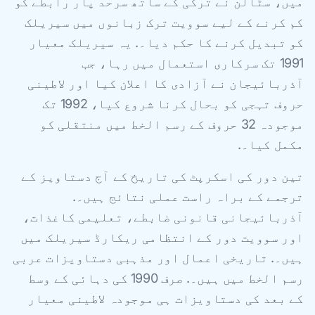
میں، سٹالن نے ترکی کے ساتھ سرحد پار رابطے کو
کم کرنے کے لیے سوویت ترک زبانوں میں سیریلک
کو تبدیل کرنے کا حکم دیا۔. یہ سیریلک معیار
1991 تک سرکاری استعمال میں رہا، جب
آذربائیجان نے آزادی کا اعلان کیا اور لاطینی
حروف تہجی کو بحال کرنا شروع کیا، 1992 تک
موجودہ 32 حروف کے رسم الخط میں منتقلی کو
مکمل کیا۔.
تین دور کی اسکرپٹ کی تاریخ کے آج دستاویز کے
ترجمے کے براہ راست عملی نتائج ہیں۔.
آذربائیجانی قانونی ضابطے، تعلیمی کاغذات،
اور سوویت دور کے انتظامی ریکارڈ سیریلک میں
ہیں۔. تاریخی اعمال اور مذہبی دستاویزات عربی
رسم الخط میں ہیں۔. صرف 1990 کی دہائی کے وسط
کے بعد کی دستاویزات ہی موجودہ لاطینی معیار