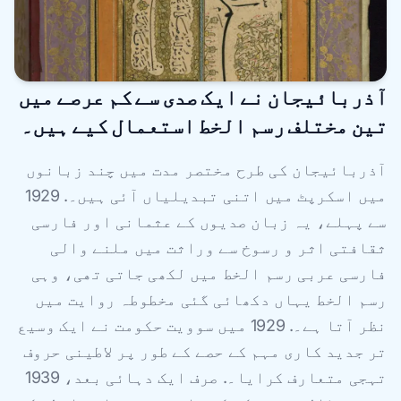
آذربائیجان نے ایک صدی سے کم عرصے میں
تین مختلف رسم الخط استعمال کیے ہیں۔
آذربائیجان کی طرح مختصر مدت میں چند زبانوں
میں اسکرپٹ میں اتنی تبدیلیاں آئی ہیں۔. 1929
سے پہلے، یہ زبان صدیوں کے عثمانی اور فارسی
ثقافتی اثر و رسوخ سے وراثت میں ملنے والی
فارسی عربی رسم الخط میں لکھی جاتی تھی، وہی
رسم الخط یہاں دکھائی گئی مخطوطہ روایت میں
نظر آتا ہے۔. 1929 میں سوویت حکومت نے ایک وسیع
تر جدید کاری مہم کے حصے کے طور پر لاطینی حروف
تہجی متعارف کرایا۔. صرف ایک دہائی بعد، 1939