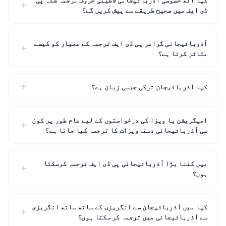
ڈی ایف میں صحیح طریقے سے پیش کریں گے؟
آذربائیجانی گرامر پی ڈی ایف ترجمہ کے معیار کو کیسے
متاثر کرتا ہے؟
کیا آذربائیجان ترکی جیسی زبان ہے؟
امیگریشن یا ویزا کی درخواستوں کے لیے عام طور پر کون
سی آذربائیجانی دستاویزات کا ترجمہ کیا جاتا ہے؟
میں کتنا بڑا آذربائیجانی پی ڈی ایف ترجمہ کرسکتا
ہوں؟
کیا میں آذربائیجان سے انگریزی کے ساتھ ساتھ انگریزی
سے آذربائیجانی میں ترجمہ کر سکتا ہوں؟