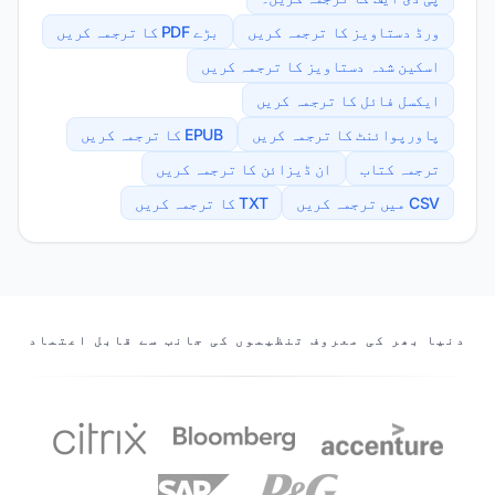
ورڈ دستاویز کا ترجمہ کریں
بڑے PDF کا ترجمہ کریں
اسکین شدہ دستاویز کا ترجمہ کریں
ایکسل فائل کا ترجمہ کریں
پاورپوائنٹ کا ترجمہ کریں
EPUB کا ترجمہ کریں
ترجمہ کتاب
ان ڈیزائن کا ترجمہ کریں
CSV میں ترجمہ کریں
TXT کا ترجمہ کریں
ہمارے پارٹنرز
دنیا بھر کی معروف تنظیموں کی جانب سے قابل اعتماد