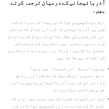
آذربائیجانی کے درمیان ترجمہ کرتے
ہیں۔
ایک بڑے کیسپین توانائی پیدا کرنے والے کے
طور پر آذربائیجان کا کردار، فعال طالب علم
اور کارکنوں کی نقل مکانی کے بہاؤ کے ساتھ مل
کر، دونوں سمتوں میں دستاویز کے ترجمے کی
مسلسل مانگ پیدا کرتا ہے۔. سب سے عام دستاویز
کی اقسام میں شامل ہیں
یورپ، امریکہ اور کینیڈا میں ویزا
درخواستوں، امیگریشن فائلنگ، اور رہائش
کے اندراج کے لیے آذربائیجانی پاسپورٹ اور
قومی شناختی دستاویزات۔
تیل اور گیس کے شعبے کے معاہدے، پیداوار کے
اشتراک کے معاہدے، اور کیسپین توانائی کے