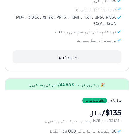
120+ زبانیں
لامحدود فائل اسٹوریج
PDF، DOCX، XLSX، PPTX، IDML، TXT، JPG، PNG،
CSV، JSON
ٹیم تک رسائی اور حسب ضرورت لغات
ترجیحی ای میل سپورٹ
شروع کریں
🎉 بہترین قیمت: $ 44.88/سال کی بچت کریں
سالانہ
25٪ بچت کریں
$135/سال
~$11.25/ماہ، 25% بمقابلہ ماہانہ کی بچت کریں۔
100 صفحات یا ماہانہ 30,000 الفاظ