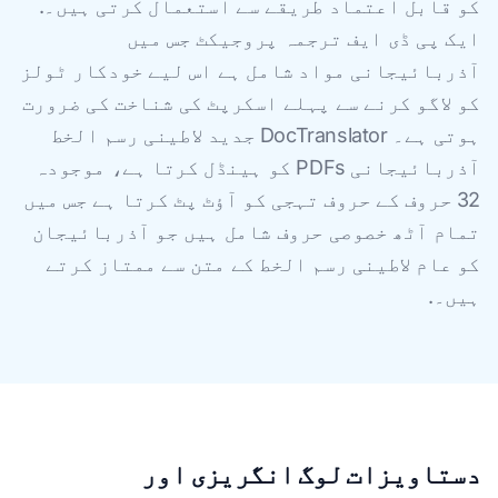
کو قابل اعتماد طریقے سے استعمال کرتی ہیں۔.
ایک پی ڈی ایف ترجمہ پروجیکٹ جس میں
آذربائیجانی مواد شامل ہے اس لیے خودکار ٹولز
کو لاگو کرنے سے پہلے اسکرپٹ کی شناخت کی ضرورت
ہوتی ہے۔ DocTranslator جدید لاطینی رسم الخط
آذربائیجانی PDFs کو ہینڈل کرتا ہے، موجودہ
32 حروف کے حروف تہجی کو آؤٹ پٹ کرتا ہے جس میں
تمام آٹھ خصوصی حروف شامل ہیں جو آذربائیجان
کو عام لاطینی رسم الخط کے متن سے ممتاز کرتے
ہیں۔.
دستاویزات لوگ انگریزی اور