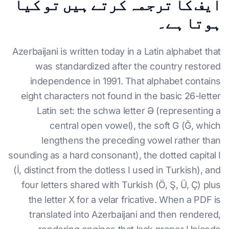
ایف کا ترجمہ کرتے ہیں تو کیا
ہوتا ہے۔
Azerbaijani is written today in a Latin alphabet that
was standardized after the country restored
independence in 1991. That alphabet contains
eight characters not found in the basic 26-letter
Latin set: the schwa letter Ə (representing a
central open vowel), the soft G (Ğ, which
lengthens the preceding vowel rather than
sounding as a hard consonant), the dotted capital I
(İ, distinct from the dotless I used in Turkish), and
four letters shared with Turkish (Ö, Ş, Ü, Ç) plus
the letter X for a velar fricative. When a PDF is
translated into Azerbaijani and then rendered,