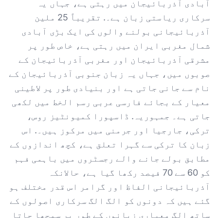
آبادی آذربائیجان میں رہتی ہے، جہاں یہ
سرکاری ریاستی زبان ہے۔. تقریباً 25 ملین
آذربائیجانی بولنے والوں کی ایک بڑی آبادی
شمال مغربی ایران میں رہتی ہے، خاص طور پر
مشرقی آذربائیجان اور مغربی آذربائیجان کے
صوبوں میں، جہاں یہ زبان جنوبی آذربائیجان کے
نام سے جانی جاتی ہے اور بنیادی طور پر لاطینی
معیار کے بجائے فارسی عربی رسم الخط میں لکھی
جاتی ہے۔ جمہوریہ. ڈاسپورا کمیونٹیز روس،
ترکی، جارجیا اور جرمنی میں مرکوز ہیں۔. اس
زبان کا ترکی سے گہرا تعلق ہے، کچھ اندازوں کے
مطابق بولے جانے والے رجسٹروں میں باہمی فہم
کو 60 سے 70 فیصد رکھا گیا ہے، حالانکہ
آذربائیجانی الفاظ اور گرامر اس قدر مختلف ہو
گئے ہیں کہ دونوں کو الگ الگ سرکاری اصولوں کے
ساتھ الگ معیاری زبانوں کے طور پر سمجھا جاتا