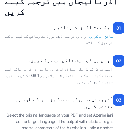
آذربائیجان میں ترجمہ کیسے
کریں
ایک مفت اکاؤنٹ بنائیں
01
سائن اپ کریں
آن لائن ترجمہ ڈیش بورڈ تک رسائی کے لیے آپ کے
ای میل کے ساتھ۔
اپنی پی ڈی ایف فائل اپ لوڈ کریں۔
02
اپنی فائل کو ڈریگ اینڈ ڈراپ کریں یا براؤز کریں تاکہ اسے
منتخب کیا جا سکے۔ ادائیگی شدہ پلانز پر 1 GB تک کی فائلیں
سپورٹ کی جاتی ہیں۔
آذربائیجانی کو ہدف کی زبان کے طور پر
03
منتخب کریں۔
Select the original language of your PDF and set Azerbaijani
as the target language. The output will include all eight
special characters of the Azerbaijani Latin alphabet