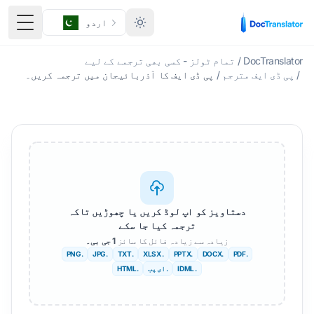
اردو
ٹوگل 
DocTranslator
/
تمام ٹولز - کسی بھی ترجمے کے لیے
/
پی ڈی ایف مترجم
/
پی ڈی ایف کا آذربائیجان میں ترجمہ کریں۔
دستاویز کو اپ لوڈ کریں یا چھوڑیں تاکہ
ترجمہ کیا جا سکے
زیادہ سے زیادہ فائل کا سائز
1 جی بی۔
.PNG
.JPG
.TXT
. XLSX
.PPTX
.DOCX
.PDF
. IDML
. ای پب
.HTML