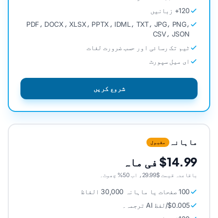
120+ زبانیں
PDF، DOCX، XLSX، PPTX، IDML، TXT، JPG، PNG،
CSV، JSON
ٹیم تک رسائی اور حسب ضرورت لغات
ای میل سپورٹ
شروع کریں
ماہانہ
مقبول
$14.99 فی ماہ
باقاعدہ قیمت $29.99، اب 50% چھوٹ۔
100 صفحات یا ماہانہ 30,000 الفاظ
$0.005/لفظ AI ترجمہ۔