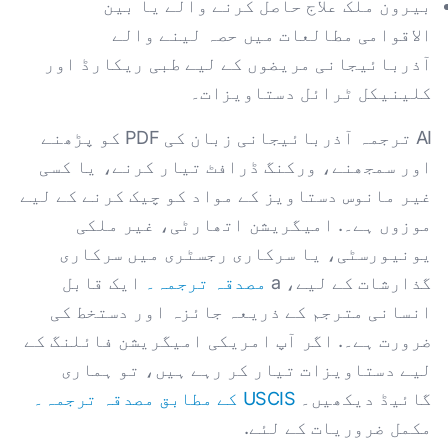
بیرون ملک علاج حاصل کرنے والے یا بین
الاقوامی مطالعات میں حصہ لینے والے
آذربائیجانی مریضوں کے لیے طبی ریکارڈ اور
کلینیکل ٹرائل دستاویزات۔
AI ترجمہ آذربائیجانی زبان کی PDF کو پڑھنے
اور سمجھنے، ورکنگ ڈرافٹ تیار کرنے، یا کسی
غیر مانوس دستاویز کے مواد کو چیک کرنے کے لیے
موزوں ہے۔. امیگریشن اتھارٹی، غیر ملکی
یونیورسٹی، یا سرکاری رجسٹری میں سرکاری
گذارشات کے لیے، a
مصدقہ ترجمہ۔
ایک قابل
انسانی مترجم کے ذریعہ جائزہ اور دستخط کی
ضرورت ہے۔. اگر آپ امریکی امیگریشن فائلنگ کے
لیے دستاویزات تیار کر رہے ہیں، تو ہماری
گائیڈ دیکھیں۔
USCIS کے مطابق مصدقہ ترجمہ۔
مکمل ضروریات کے لئے.