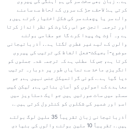
ہے۔. زبان بھی سخت سر کی ہم آہنگی کی پیروی
کرتی ہے: لاحقے جڑ کے سروں کے لحاظ سے سامنے
والے سر یا پچھلے سر کی شکل اختیار کرتے ہیں،
اور ترجمہ انجن جو اس رکاوٹ کو نظر انداز کرتا
ہے وہ آؤٹ پٹ پیدا کرے گا جو مقامی بولنے
والوں کے لیے غیر فطری لگتا ہے۔. آذربائیجانی
موضوع-آبجیکٹ-فعل الفاظ کی ترتیب کی پیروی
کرتا ہے، جس کا مطلب ہے کہ ترجمہ شدہ جملوں کو
انگریزی ماخذ سے نمایاں طور پر دوبارہ ترتیب
دیا گیا ہے۔. کوئی گرائمیکل جنس نہیں ہے، جو
معاہدے کے اصولوں کو آسان بناتی ہے، لیکن کیس
سسٹم میں سات صورتیں ہیں جو ایک دستاویز میں
اسم اور ضمیر کی شکلوں کو کنٹرول کرتی ہیں۔.
آذربائیجانی زبان تقریباً 35 ملین لوگ بولتے
ہیں۔. تقریباً 10 ملین بولنے والوں کی بنیادی