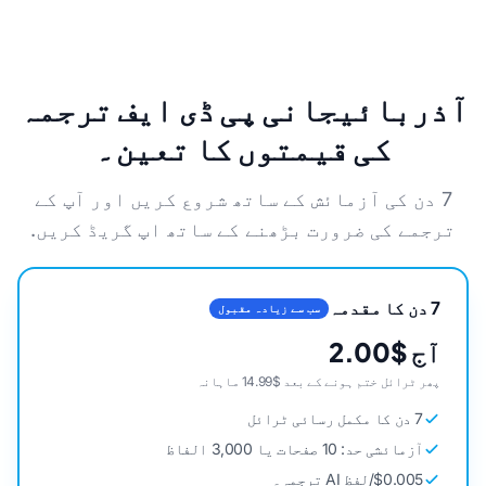
آذربائیجانی پی ڈی ایف ترجمہ
کی قیمتوں کا تعین۔
7 دن کی آزمائش کے ساتھ شروع کریں اور آپ کے
ترجمے کی ضرورت بڑھنے کے ساتھ اپ گریڈ کریں.
7 دن کا مقدمہ
سب سے زیادہ مقبول
آج $2.00
پھر ٹرائل ختم ہونے کے بعد $14.99 ماہانہ
7 دن کا مکمل رسائی ٹرائل
آزمائشی حد: 10 صفحات یا 3,000 الفاظ
$0.005/لفظ AI ترجمہ۔