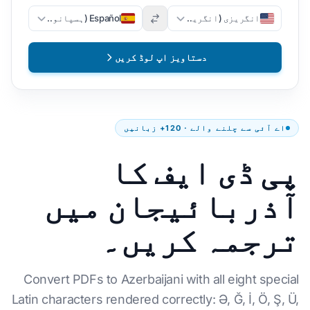
انگریزی (انگریزی)
Español (ہسپانوی)
دستاویز اپ لوڈ کریں
اے آئی سے چلنے والے · 120+ زبانیں
پی ڈی ایف کا
آذربائیجان میں
ترجمہ کریں۔
Convert PDFs to Azerbaijani with all eight special
Latin characters rendered correctly: Ə, Ğ, İ, Ö, Ş, Ü,