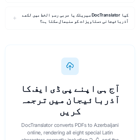
کیا DocTranslator سیریلک یا عربی رسم الخط میں لکھے
آذربائیجانی دستاویزات کو سنبھال سکتا ہے؟
آج ہی اپنے پی ڈی ایف کا
آذربائیجان میں ترجمہ
کریں
DocTranslator converts PDFs to Azerbaijani
online, rendering all eight special Latin