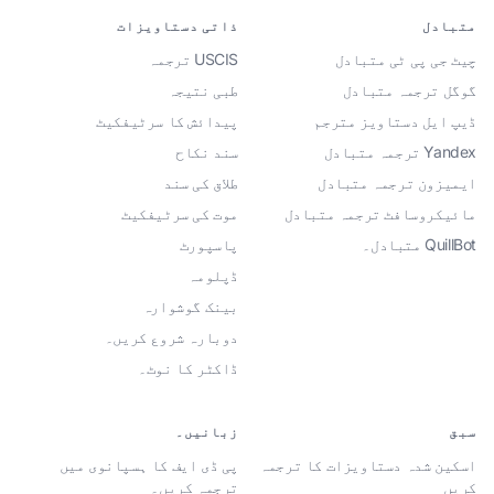
متبادل
ذاتی دستاویزات
چیٹ جی پی ٹی متبادل
USCIS ترجمہ
گوگل ترجمہ متبادل
طبی نتیجہ
ڈیپ ایل دستاویز مترجم
پیدائش کا سرٹیفکیٹ
Yandex ترجمہ متبادل
سند نکاح
ایمیزون ترجمہ متبادل
طلاق کی سند
مائیکروسافٹ ترجمہ متبادل
موت کی سرٹیفکیٹ
QuillBot متبادل۔
پاسپورٹ
ڈپلومہ
بینک گوشوارہ
دوبارہ شروع کریں۔
ڈاکٹر کا نوٹ۔
سبق
زبانیں۔
اسکین شدہ دستاویزات کا ترجمہ
پی ڈی ایف کا ہسپانوی میں
کریں
ترجمہ کریں۔