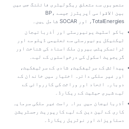
منصوبوں سے متعلق ریگولیٹری فائلنگ جس میں
بین الاقوامی آپریٹرز جیسے BP،
TotalEnergies، اور SOCAR شامل ہیں۔
باکو اسٹیٹ یونیورسٹی اور آذربائیجان
ٹیکنیکل یونیورسٹی سے تعلیمی ڈپلومے اور
ٹرانسکرپٹس بیرون ملک اسناد کی شناخت اور
گریجویٹ اسکول کی درخواستوں کے لیے۔
پیدائش کے سرٹیفکیٹ، شادی کے سرٹیفکیٹ،
اور غیر ملکی دائرہ اختیار میں خاندان کے
دوبارہ اتحاد اور وراثت کی کارروائی کے
لیے شہری حیثیت کے ریکارڈ۔
آذربائیجان میں براہ راست غیر ملکی سرمایہ
کاری کے لین دین کے لیے کارپوریٹ رجسٹریشن
دستاویزات اور نوٹریل ریکارڈ۔