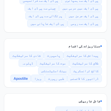
پی ڈی ایف سے ہسپانوی
پی ڈی ایف سے فرانسیسی
پی ڈی ایف میں عربی میں
چینی سے پی ڈی ایف
پی ڈی ایف جرمن میں
پرتگالی سے پی ڈی ایف
پی ڈی ایف سے روسی
پی ڈی ایف جاپانی میں
دستاویزات کی اقسام
پیدائش کا سرٹیفکیٹ
پاسپورٹ
شادی کا سرٹیفکیٹ
طلاق کا سرٹیفکیٹ
موت کا سرٹیفکیٹ
ڈپلومہ
کالج ٹرانسکرپٹ
بینک اسٹیٹمنٹس
ڈرائیور کا لائسنس
طبی رپورٹ
ویزا
Apostille
فائل فارمیٹس
پی ڈی ایف کا ترجمہ کریں۔