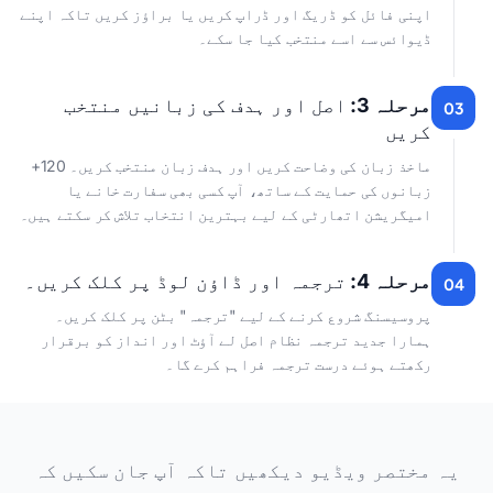
اپنی فائل کو ڈریگ اور ڈراپ کریں یا براؤز کریں تاکہ اپنے
ڈیوائس سے اسے منتخب کیا جا سکے۔
مرحلہ 3:
اصل اور ہدف کی زبانیں منتخب
03
کریں
ماخذ زبان کی وضاحت کریں اور ہدف زبان منتخب کریں۔ 120+
زبانوں کی حمایت کے ساتھ، آپ کسی بھی سفارت خانے یا
امیگریشن اتھارٹی کے لیے بہترین انتخاب تلاش کر سکتے ہیں۔
مرحلہ 4:
ترجمہ اور ڈاؤن لوڈ پر کلک کریں۔
04
پروسیسنگ شروع کرنے کے لیے "ترجمہ" بٹن پر کلک کریں۔
ہمارا جدید ترجمہ نظام اصل لے آؤٹ اور انداز کو برقرار
رکھتے ہوئے درست ترجمہ فراہم کرے گا۔
یہ مختصر ویڈیو دیکھیں تاکہ آپ جان سکیں کہ