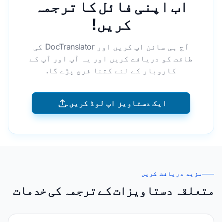
اب اپنی فائل کا ترجمہ
کریں!
آج ہی سائن اپ کریں اور DocTranslator کی
طاقت کو دریافت کریں اور یہ آپ اور آپ کے
کاروبار کے لئے کتنا فرق پڑے گا.
ایک دستاویز اپ لوڈ کریں۔
مزید دریافت کریں
متعلقہ دستاویزات کے ترجمہ کی خدمات