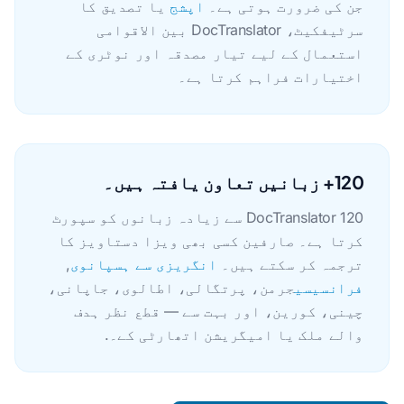
جن کی ضرورت ہوتی ہے۔
اپشج
یا تصدیق کا
سرٹیفکیٹ، DocTranslator بین الاقوامی
استعمال کے لیے تیار مصدقہ اور نوٹری کے
اختیارات فراہم کرتا ہے۔
120+ زبانیں تعاون یافتہ ہیں۔
DocTranslator 120 سے زیادہ زبانوں کو سپورٹ
کرتا ہے۔ صارفین کسی بھی ویزا دستاویز کا
ترجمہ کر سکتے ہیں۔
انگریزی سے ہسپانوی
,
فرانسیسی
جرمن، پرتگالی، اطالوی، جاپانی،
چینی، کورین، اور بہت سے — قطع نظر ہدف
والے ملک یا امیگریشن اتھارٹی کے۔.