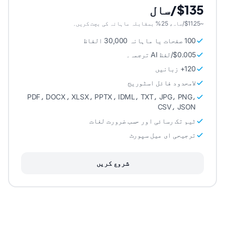
$135/سال
~$11.25/ماہ، 25% بمقابلہ ماہانہ کی بچت کریں۔
100 صفحات یا ماہانہ 30,000 الفاظ
$0.005/لفظ AI ترجمہ۔
120+ زبانیں
لامحدود فائل اسٹوریج
PDF، DOCX، XLSX، PPTX، IDML، TXT، JPG، PNG،
CSV، JSON
ٹیم تک رسائی اور حسب ضرورت لغات
ترجیحی ای میل سپورٹ
شروع کریں