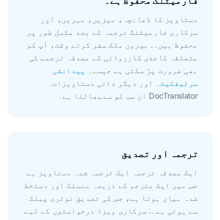
دستاویز کا ڈھانچہ، میزیں، مہریں، اور
سرکاری فارمیٹنگ ترجمہ کے بعد مکمل طور پر
محفوظ ہیں۔. بیرون ملک سفر کرتے وقت، آپ کو
متعلقہ کاغذی کارروائی کے مصدقہ ترجمے کی
بھی ضرورت پڑ سکتی ہے جیسے۔
پیدائشی
سرٹیفکیٹ۔
اور دیگر ذاتی دستاویزات۔
DocTranslator ان سب کو سنبھالتا ہے۔
ترجمہ اور تصدیق
ایک مصدقہ ترجمہ ایک ترجمہ شدہ دستاویز ہے
جس میں ایک مترجم کے ذریعہ منسلک اور دستخط
شدہ بیان ہوتا ہے، جس کی تصدیق نوٹری پبلک
سے ہوتی ہے۔. سرکاری ویزا درخواستوں کے لیے