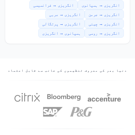
انگریزی → ہسپانوی
انگریزی → فرانسیسی
انگریزی → جرمن
انگریزی → عربی
انگریزی → چینی
انگریزی → پرتگالی
انگریزی → روسی
ہسپانوی → انگریزی
ہمارے شراکت دار
دنیا بھر کی معروف تنظیموں کی جانب سے قابل اعتماد