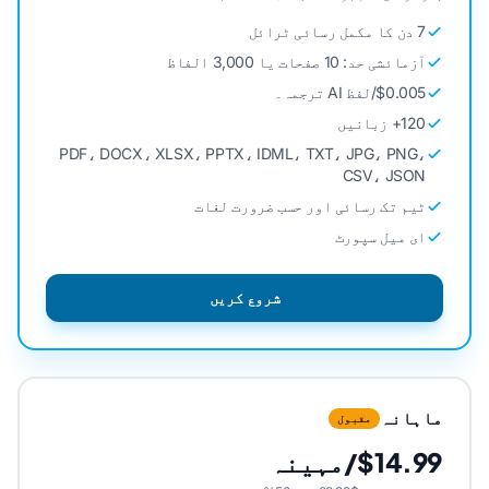
7 دن کا مکمل رسائی ٹرائل
آزمائشی حد: 10 صفحات یا 3,000 الفاظ
$0.005/لفظ AI ترجمہ۔
120+ زبانیں
PDF، DOCX، XLSX، PPTX، IDML، TXT، JPG، PNG،
CSV، JSON
ٹیم تک رسائی اور حسب ضرورت لغات
ای میل سپورٹ
شروع کریں
ماہانہ
مقبول
$14.99/مہینہ