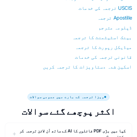
USCIS ترجمہ کی خدمات
Apostille ترجمہ
ڈپلومہ مترجم
بینک اسٹیٹمنٹ کا ترجمہ
میڈیکل رپورٹ کا ترجمہ
قانونی ترجمہ کی خدمات
اسکین شدہ دستاویزات کا ترجمہ کریں
ویزا ترجمہ کے بارے میں عمومی سوالات
اکثر پوچھے گئے سوالات
کیا میں بڑی PDF فائلوں کا AI کے ساتھ آن لائن ترجمہ کر
سکتا ہوں؟