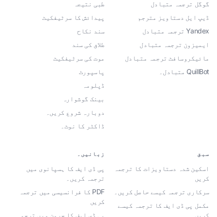
گوگل ترجمہ متبادل
طبی نتیجہ
ڈیپ ایل دستاویز مترجم
پیدائش کا سرٹیفکیٹ
Yandex ترجمہ متبادل
سند نکاح
ایمیزون ترجمہ متبادل
طلاق کی سند
مائیکروسافٹ ترجمہ متبادل
موت کی سرٹیفکیٹ
QuillBot متبادل۔
پاسپورٹ
ڈپلومہ
بینک گوشوارہ
دوبارہ شروع کریں۔
ڈاکٹر کا نوٹ۔
سبق
زبانیں۔
اسکین شدہ دستاویزات کا ترجمہ
پی ڈی ایف کا ہسپانوی میں
کریں
ترجمہ کریں۔
سرکاری ترجمہ کیسے حاصل کریں۔
PDF کا فرانسیسی میں ترجمہ
کریں
مکمل پی ڈی ایف کا ترجمہ کیسے
کریں۔
پی ڈی ایف کا جرمن میں ترجمہ