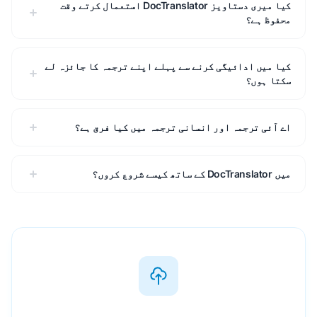
کیا میری دستاویز DocTranslator استعمال کرتے وقت
محفوظ ہے؟
کیا میں ادائیگی کرنے سے پہلے اپنے ترجمہ کا جائزہ لے
سکتا ہوں؟
اے آئی ترجمہ اور انسانی ترجمہ میں کیا فرق ہے؟
میں DocTranslator کے ساتھ کیسے شروع کروں؟