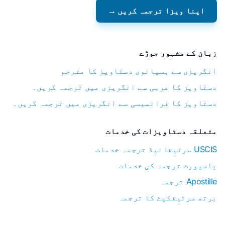
اپنا ویزا ترجمہ کریں →
زبان کے مشہور جوڑے
انگریزی سے ہسپانوی دستاویز کا مترجم
دستاویز کا عربی سے انگریزی میں ترجمہ کریں۔
دستاویز کا فرانسیسی سے انگریزی میں ترجمہ کریں۔
متعلقہ دستاویزات کی خدمات
USCIS سرٹیفائیڈ ترجمہ خدمات
پاسپورٹ ترجمہ کی خدمات
Apostille ترجمہ
برتھ سرٹیفکیٹ کا ترجمہ