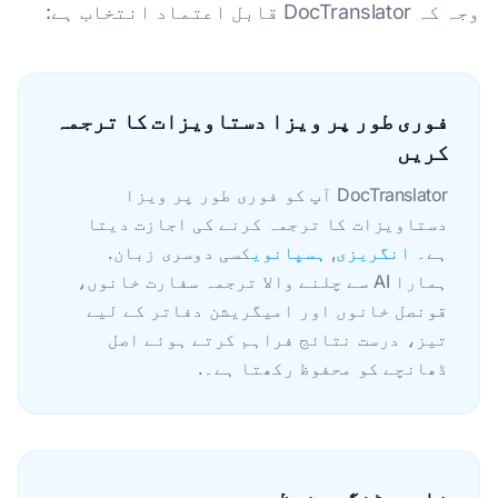
وجہ کہ DocTranslator قابل اعتماد انتخاب ہے:
فوری طور پر ویزا دستاویزات کا ترجمہ
کریں
DocTranslator آپ کو فوری طور پر ویزا
دستاویزات کا ترجمہ کرنے کی اجازت دیتا
ہے۔
انگریزی
,
ہسپانوی
کسی دوسری زبان.
ہمارا AI سے چلنے والا ترجمہ سفارت خانوں،
قونصل خانوں اور امیگریشن دفاتر کے لیے
تیز، درست نتائج فراہم کرتے ہوئے اصل
ڈھانچے کو محفوظ رکھتا ہے۔.
فارمیٹنگ محفوظ ہے۔