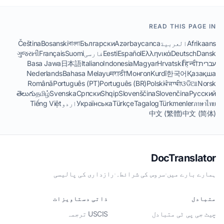
READ THIS PAGE IN
Afrikaans
العربية
Azərbaycanca
Български
বাংলা
Bosanski
Čeština
Dansk
Deutsch
Ελληνικά
Español
Eesti
فارسی
Suomi
Français
ગુજરાતી
עברית
हिन्दी
Hrvatski
Magyar
Indonesia
Italiano
日本語
Basa Jawa
Nederlands
Bahasa Melayu
मराठी
Монгол
Kurdî
한국어
Қазақша
Română
Português (PT)
Português (BR)
Polski
ਪੰਜਾਬੀ
ଓଡିଆ
Norsk
తెలుగు
தமிழ்
Svenska
Српски
Shqip
Slovenščina
Slovenčina
Русский
ภาษาไทย
Türkmenler
Tagalog
Türkçe
Українська
اردو
Tiếng Việt
中文 (繁體)
中文 (简体)
DocTranslator
ہمارے بارے میں
·
سروس کی شرائط۔
·
رازداری کی پالیسی
متبادل
ذاتی دستاویزات
چیٹ جی پی ٹی متبادل
USCIS ترجمہ