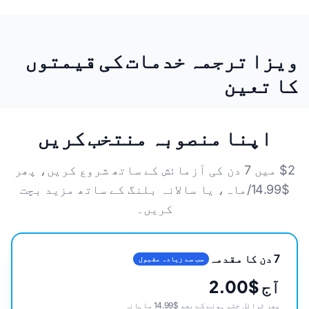
ویزا ترجمہ خدمات کی قیمتوں
کا تعین
اپنا منصوبہ منتخب کریں
$2 میں 7 دن کی آزمائش کے ساتھ شروع کریں، پھر
$14.99/ماہ، یا سالانہ بلنگ کے ساتھ مزید بچت
کریں۔
7 دن کا مقدمہ
سب سے زیادہ مقبول
آج $2.00
پھر ٹرائل ختم ہونے کے بعد $14.99 ماہانہ