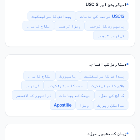
امیگریشن اور USCIS
USCIS ترجمہ کی خدمات
پیدائش کا سرٹیفکیٹ
پاسپورٹ کا ترجمہ
ویزا ترجمہ
نکاح نامہ ۔
ڈپلومہ ترجمہ
دستاویز کی اقسام۔
پیدائش کا سرٹیفکیٹ
پاسپورٹ
نکاح نامہ ۔
طلاق کا سرٹیفکیٹ
موت کا سرٹیفکیٹ۔
ڈپلومہ
کالج کی نقل۔
بینک کے بیانات
ڈرائیور کا لائسنس
میڈیکل رپورٹ
ویزا
Apostille
زبان کے مشہور جوڑے