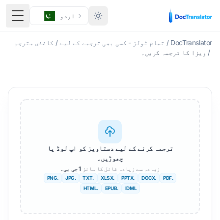
اردو
ٹوگل 
DocTranslator
/
تمام ٹولز - کسی بھی ترجمے کے لیے
/
کاغذی مترجم
/
ویزا کا ترجمہ کریں۔
ترجمہ کرنے کے لیے دستاویز کو اپ لوڈ یا
چھوڑیں۔
زیادہ سے زیادہ فائل کا سائز
1 جی بی۔
.PNG
.JPG
.TXT
.XLSX
.PPTX
.DOCX
.PDF
.HTML
.EPUB
IDML