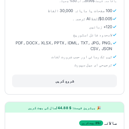
باقاعدہ قیمت $29.99، اب 50% چھوٹ۔
100 صفحات یا ماہانہ 30,000 الفاظ
$0.005/لفظ AI ترجمہ۔
120+ زبانیں
لامحدود فائل اسٹوریج
PDF، DOCX، XLSX، PPTX، IDML، TXT، JPG، PNG،
CSV، JSON
ٹیم تک رسائی اور حسب ضرورت لغات
ترجیحی ای میل سپورٹ
شروع کریں
🎉 بہترین قیمت: $ 44.88/سال کی بچت کریں
سالانہ
25٪ بچت کریں