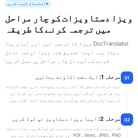
استعمال کیسے کریں
ویزا دستاویزات کو چار مراحل
میں ترجمہ کرنے کا طریقہ
DocTranslator ویزا کا ترجمہ تیز اور آسان بنا
دیتا ہے۔ اپنا تصدیق شدہ ویزا ترجمہ حاصل
کرنے کے لیے ان چار مراحل پر عمل کریں:
مرحلہ 1:
ایک مفت اکاؤنٹ بنائیں
01
اپنے ترجمے کے سفر کا آغاز ہمارے پلیٹ فارم پر مفت اکاؤنٹ
بنا کر کریں۔ آپ کو اپنی بنیادی معلومات فراہم کرنے اور
ای میل ایڈریس کی تصدیق کرنے میں صرف چند لمحے لگتے ہیں۔
مرحلہ 2:
اپنا ویزا دستاویز اپ لوڈ کریں
02
لاگ ان ہونے کے بعد، اپنی دستاویز اپ لوڈ کریں۔ ہمارا سسٹم
PDF، Word، JPEG، PNG اور مزید کو سپورٹ کرتا ہے۔ بس