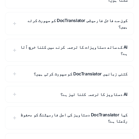
کون سے فائل فارمیٹس DocTranslator کو سپورٹ کرتے
ہیں؟
AI کے ساتھ دستاویزات کا ترجمہ کرنے میں کتنا خرچ آتا
ہے؟
کتنی زبانیں DocTranslator کو سپورٹ کرتی ہیں؟
AI دستاویز کا ترجمہ کتنا تیز ہے؟
کیا DocTranslator دستاویز کی اصل فارمیٹنگ کو محفوظ
رکھتا ہے؟