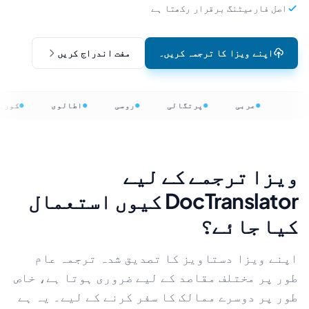
اصل فارمیٹنگ برقرار رکھتا ہے
اپنے ویزا کا ترجمہ کریں۔
مفت اندراج کریں
عربی
پرتگالی
روسی
اطالوی
کوری
ویزا ترجمے کے لیے
DocTranslator کیوں استعمال
کیا جائے؟
اپنے ویزا دستاویز کا تصدیق شدہ ترجمہ عام
طور پر مختلف مقاصد کے لیے ضروری ہوتا ہے، خاص
طور پر دوسرے ممالک کا سفر کرنے کے لیے۔ یہ ہے