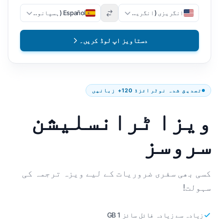
انگریزی (انگریزی)
Español (ہسپانوی)
دستاویز اپ لوڈ کریں۔
تصدیق شدہ نوٹرائزڈ 120+ زبانیں
ویزا ٹرانسلیشن
سروسز
کسی بھی سفری ضروریات کے لیے ویزہ ترجمہ کی
سہولت!
زیادہ سے زیادہ فائل سائز 1 GB