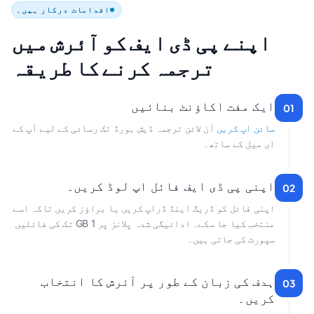
اقدامات درکار ہیں۔
اپنے پی ڈی ایف کو آئرش میں
ترجمہ کرنے کا طریقہ
ایک مفت اکاؤنٹ بنائیں
01
سائن اپ کریں
آن لائن ترجمہ ڈیش بورڈ تک رسائی کے لیے آپ کے
ای میل کے ساتھ۔
اپنی پی ڈی ایف فائل اپ لوڈ کریں۔
02
اپنی فائل کو ڈریگ اینڈ ڈراپ کریں یا براؤز کریں تاکہ اسے
منتخب کیا جا سکے۔ ادائیگی شدہ پلانز پر 1 GB تک کی فائلیں
سپورٹ کی جاتی ہیں۔
ہدف کی زبان کے طور پر آئرش کا انتخاب
03
کریں۔