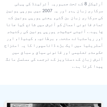
آرٹیکل 8 کے تحت جمہوریہ آئرلینڈ کی پہلی
سرکاری زبان ہے، اور یہ 2007 میں یورپی یونین
کی سرکاری زبان بن گئی، یعنی یورپی یونین کے
تمام قانونی اعمال کو آئرش میں شائع کیا جانا
چاہیے۔. آئینی حیثیت، یورپی یونین کی رکنیت،
اور ریاستہائے متحدہ، برطانیہ، کینیڈا، اور
آسٹریلیا میں ایک بڑے ڈائاسپورا کا یہ امتزاج
حکومت، تعلیمی اور قانونی سیاق و سباق میں
آئرش زبان کے دستاویز کے ترجمے کی مسلسل مانگ
پیدا کرتا ہے۔.