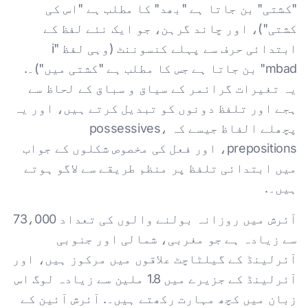
"کشتی" بن جاتا ہے "بھد" کا مطلب ہے "اس کی
کشتی")، اور چاند گرہن، جو ایک نئے لفظ کے
ابتدائی حرف سے پہلے کنسوننٹ (وہی لفظ "i
mbad" بن جاتا ہے جس کا مطلب ہے "کشتی میں")۔.
یہ تغیرات گرائمر کے سیاق و سباق کے لحاظ سے
ہجے اور تلفظ دونوں کو تبدیل کرتے ہیں، اور یہ
پچھلے الفاظ جیسے کہ possessives،
prepositions، اور فعل کی مخصوص شکلوں کے جواب
میں ابتدائی تلفظ پر منظم طریقے سے لاگو ہوتے
ہیں۔.
آئرش میں روزانہ بولنے والوں کی تعداد 73،000
سے زیادہ ہے جو مغربی، شمالی اور جنوبی
آئرلینڈ کے گیلٹاچٹ علاقوں میں مرکوز ہیں، اور
آئرلینڈ کے جزیرے میں 1.8 ملین سے زیادہ لوگ اس
زبان میں کچھ مہارت رکھتے ہیں۔. آئرش آئین کے