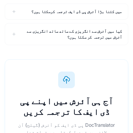
میں کتنا بڑا آئرش پی ڈی ایف ترجمہ کرسکتا ہوں؟
کیا میں آئرش سے انگریزی کے ساتھ ساتھ انگریزی سے
آئرش میں ترجمہ کر سکتا ہوں؟
آج ہی آئرش میں اپنے پی
ڈی ایف کا ترجمہ کریں
DocTranslator پی ڈی ایف کو آئرش (گیلج) آن
لائن میں تبدیل کرتا ہے ، تمام فدا