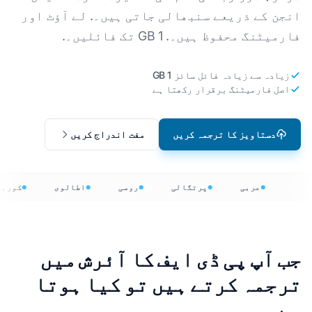
انجن کے ذریعے سنبھالی جاتی ہیں۔. لے آؤٹ اور
فارمیٹنگ محفوظ ہیں۔. 1 GB تک فائلیں۔.
زیادہ سے زیادہ فائل سائز 1 GB
اصل فارمیٹنگ برقرار رکھتا ہے
دستاویز کا ترجمہ کریں
مفت اندراج کریں
عربی
پرتگالی
روسی
اطالوی
کوری
جب آپ پی ڈی ایف کا آئرش میں
ترجمہ کرتے ہیں تو کیا ہوتا
ہے۔