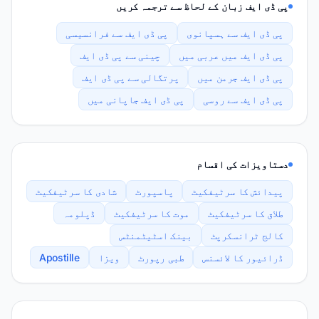
پی ڈی ایف زبان کے لحاظ سے ترجمہ کریں
پی ڈی ایف سے ہسپانوی
پی ڈی ایف سے فرانسیسی
پی ڈی ایف میں عربی میں
چینی سے پی ڈی ایف
پی ڈی ایف جرمن میں
پرتگالی سے پی ڈی ایف
پی ڈی ایف سے روسی
پی ڈی ایف جاپانی میں
دستاویزات کی اقسام
پیدائش کا سرٹیفکیٹ
پاسپورٹ
شادی کا سرٹیفکیٹ
طلاق کا سرٹیفکیٹ
موت کا سرٹیفکیٹ
ڈپلومہ
کالج ٹرانسکرپٹ
بینک اسٹیٹمنٹس
ڈرائیور کا لائسنس
طبی رپورٹ
ویزا
Apostille