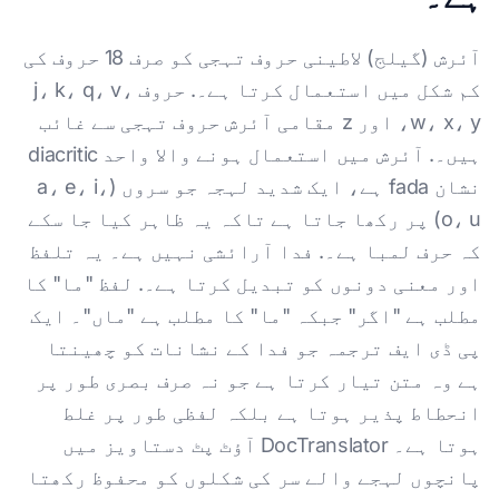
آئرش (گیلج) لاطینی حروف تہجی کو صرف 18 حروف کی
کم شکل میں استعمال کرتا ہے۔. حروف j، k، q، v،
w، x، y، اور z مقامی آئرش حروف تہجی سے غائب
ہیں۔. آئرش میں استعمال ہونے والا واحد diacritic
نشان fada ہے، ایک شدید لہجہ جو سروں (a، e، i،
o، u) پر رکھا جاتا ہے تاکہ یہ ظاہر کیا جا سکے
کہ حرف لمبا ہے۔. فدا آرائشی نہیں ہے۔ یہ تلفظ
اور معنی دونوں کو تبدیل کرتا ہے۔. لفظ "ما" کا
مطلب ہے "اگر" جبکہ "ما" کا مطلب ہے "ماں"۔ ایک
پی ڈی ایف ترجمہ جو فدا کے نشانات کو چھینتا
ہے وہ متن تیار کرتا ہے جو نہ صرف بصری طور پر
انحطاط پذیر ہوتا ہے بلکہ لفظی طور پر غلط
ہوتا ہے۔ DocTranslator آؤٹ پٹ دستاویز میں
پانچوں لہجے والے سر کی شکلوں کو محفوظ رکھتا