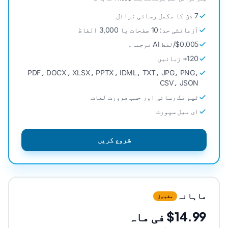
7 دن کا مکمل رسائی ٹرائل
آزمائشی حد: 10 صفحات یا 3,000 الفاظ
$0.005/لفظ AI ترجمہ۔
120+ زبانیں
PDF، DOCX، XLSX، PPTX، IDML، TXT، JPG، PNG،
CSV، JSON
ٹیم تک رسائی اور حسب ضرورت لغات
ای میل سپورٹ
شروع کریں
ماہانہ
مقبول
$14.99 فی ماہ