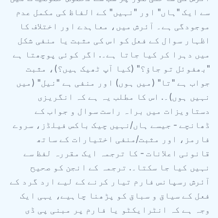
سے ایک "ہاں" اور "نہیں" کے الفاظ کی مکمل عدم
موجودگی ہے۔ آئرش میں، معاہدے اور اختلاف کا
اظہار سوال کے فعل کو اس کی مثبت یا منفی شکل
میں دہرا کر کیا جاتا ہے۔. اگر کوئی پوچھتا ہے
"بھفوئل تو جاؤ؟" (کیا آپ ٹھیک ہیں؟)، مثبت
جواب ہے "تا" (میں ہوں) اور منفی ہے "نیل" (میں
نہیں ہوں)۔. اس کا مطلب یہ ہے کہ انگریزی
دستاویزات میں براہ راست سوال و جواب کے
ڈھانچے - جیسے ہاں/نہیں چیک باکس فیلڈز، سروے
فارمز، اور مثبت/منفی اختیارات کے ساتھ
قانونی اعلانات - کا ترجمہ ایک مقررہ لفظ سے
نہیں کیا جا سکتا۔. ترجمہ کے انجن کو صحیح
آئرش رسپانس فارم تیار کرنے کے لیے ارد گرد کے
فعل کے سیاق و سباق کو پڑھنا چاہیے، یہی ایک
وجہ ہے کہ انٹرایکٹو یا فارم پر مبنی پی ڈی