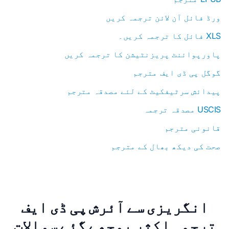
ورڈ فائل آن لائن ترجمہ کریں
XLS فائل کا ترجمہ کریں۔
پاورپوائنٹ پریزنٹیشن کا ترجمہ کریں
گوگل پی ڈی ایف مترجم
پیدائش سرٹیفکیٹ کے لئے مصدقہ مترجم
USCIS مصدقہ ترجمہ
قانونی مترجم
صحت کی دیکھ بھال کے مترجم
انگریزی سے آئرش پی ڈی ایف
ترجمہ اکثر پوچھے گئے سوالات