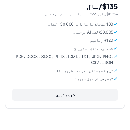
$135/سال
~$11.25/ماہ، 25% بمقابلہ ماہانہ کی بچت کریں۔
100 صفحات یا ماہانہ 30,000 الفاظ
$0.005/لفظ AI ترجمہ۔
120+ زبانیں
لامحدود فائل اسٹوریج
PDF، DOCX، XLSX، PPTX، IDML، TXT، JPG، PNG،
CSV، JSON
ٹیم تک رسائی اور حسب ضرورت لغات
ترجیحی ای میل سپورٹ
شروع کریں