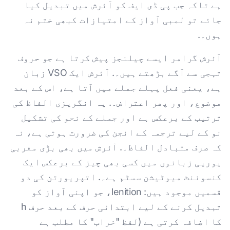
ہے تاکہ جب پی ڈی ایف کو آئرش میں تبدیل کیا
جائے تو لمبی آواز کے امتیازات کبھی ختم نہ
ہوں۔.
آئرش گرامر ایسے چیلنجز پیش کرتا ہے جو حروف
تہجی سے آگے بڑھتے ہیں۔. آئرش ایک VSO زبان
ہے، یعنی فعل پہلے جملے میں آتا ہے، اس کے بعد
موضوع، اور پھر اعتراض۔. یہ انگریزی الفاظ کی
ترتیب کے برعکس ہے اور جملے کے نحو کی تشکیل
نو کے لیے ترجمہ کے انجن کی ضرورت ہوتی ہے، نہ
کہ صرف متبادل الفاظ۔. آئرش میں بھی بڑی مغربی
یورپی زبانوں میں کسی بھی چیز کے برعکس ایک
کنسوننٹ میوٹیشن سسٹم ہے۔. اتپریورتن کی دو
قسمیں موجود ہیں: lenition، جو اپنی آواز کو
تبدیل کرنے کے لیے ابتدائی حرف کے بعد حرف h
کا اضافہ کرتی ہے (لفظ "خراب" کا مطلب ہے