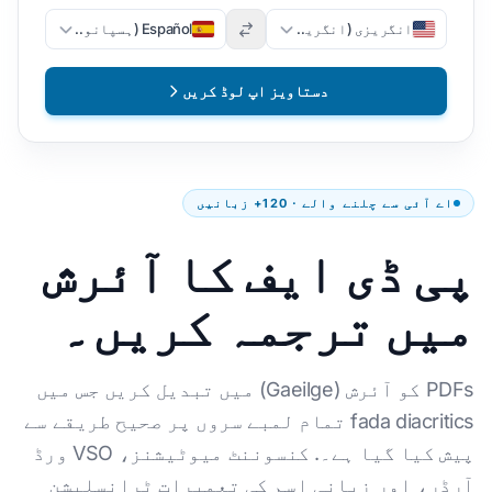
انگریزی (انگریزی)
Español (ہسپانوی)
دستاویز اپ لوڈ کریں
اے آئی سے چلنے والے · 120+ زبانیں
پی ڈی ایف کا آئرش
میں ترجمہ کریں۔
PDFs کو آئرش (Gaeilge) میں تبدیل کریں جس میں
fada diacritics تمام لمبے سروں پر صحیح طریقے سے
پیش کیا گیا ہے۔. کنسوننٹ میوٹیشنز، VSO ورڈ
آرڈر، اور زبانی اسم کی تعمیرات ٹرانسلیشن