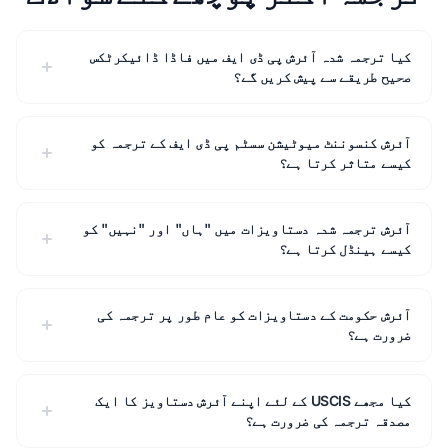
کیا ترجمہ شدہ آئرش پی ڈی ایف میں فاڈا ڈائیکرٹکس
صحیح طریقے سے پیش کریں گے؟
آئرش کنسوننٹ میوٹیشن سسٹم پی ڈی ایف کے ترجمہ کو
کیسے متاثر کرتا ہے؟
آئرش ترجمہ شدہ دستاویزات میں "ہاں" اور "نہیں" کو
کیسے ہینڈل کرتا ہے؟
آئرش حکومت کے دستاویزات کو عام طور پر ترجمہ کی
ضرورت ہے؟
کیا مجھے USCIS کے لئے اپنے آئرش دستاویز کا ایک
مصدقہ ترجمہ کی ضرورت ہے؟