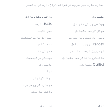
ہمارے بارے میں
·
سروس کی شرائط۔
·
رازداری کی پالیسی
متبادل
ذاتی دستاویزات
چیٹ جی پی ٹی متبادل
USCIS ترجمہ
گوگل ترجمہ متبادل
طبی نتیجہ
ڈیپ ایل دستاویز مترجم
پیدائش کا سرٹیفکیٹ
Yandex ترجمہ متبادل
سند نکاح
ایمیزون ترجمہ متبادل
طلاق کی سند
مائیکروسافٹ ترجمہ متبادل
موت کی سرٹیفکیٹ
QuillBot متبادل۔
پاسپورٹ
ڈپلومہ
بینک گوشوارہ
دوبارہ شروع کریں۔
ڈاکٹر کا نوٹ۔
سبق
زبانیں۔