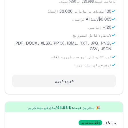
باقاعدہ قیمت $29.99، اب 50% چھوٹ۔
100 صفحات یا ماہانہ 30,000 الفاظ
$0.005/لفظ AI ترجمہ۔
120+ زبانیں
لامحدود فائل اسٹوریج
PDF، DOCX، XLSX، PPTX، IDML، TXT، JPG، PNG،
CSV، JSON
ٹیم تک رسائی اور حسب ضرورت لغات
ترجیحی ای میل سپورٹ
شروع کریں
🎉 بہترین قیمت: $ 44.88/سال کی بچت کریں
سالانہ
25٪ بچت کریں