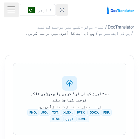
اردو
ٹوگل 
DocTranslator
/
تمام ٹولز - کسی بھی ترجمے کے لیے
/
پی ڈی ایف مترجم
/
پی ڈی ایف کا آئرش میں ترجمہ کریں۔
دستاویز کو اپ لوڈ کریں یا چھوڑیں تاکہ
ترجمہ کیا جا سکے
زیادہ سے زیادہ فائل کا سائز
1 جی بی۔
.PNG
.JPG
.TXT
. XLSX
.PPTX
.DOCX
.PDF
. IDML
. ای پب
.HTML