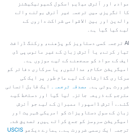
مواد، اور آئرش میڈیم اسکول کمیونیکیشنز
کا انگریزی میں ترجمہ غیر آئرش بولنے والے
والدین اور بین الاقوامی شراکت داروں کے
لیے کیا گیا ہے۔
AI ترجمہ کسی دستاویز کو پڑھنے، ورکنگ ڈرافٹ
تیار کرنے، یا آئرش زبان کے غیر مانوس پی ڈی
ایف کے مواد کو سمجھنے کے لیے موزوں ہے۔
امیگریشن حکام، عدالتوں، یا سرکاری دفاتر کو
سرکاری گذارشات کے لیے عام طور پر ایک کی
ضرورت ہوتی ہے۔
مصدقہ ترجمہ۔
ایک قابل انسانی
مترجم کے ذریعہ جائزہ لیا گیا اور دستخط کیے
گئے۔. آئرش ڈاسپورا ممبران کے لیے جو آئرش
زبان کے سول دستاویزات کو امریکی شہریت اور
امیگریشن سروسز کو جمع کراتے ہیں، تصدیق شدہ
ترجمہ ایک رسمی ضرورت ہے۔. ہمارے دیکھو
USCIS