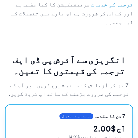
ترجمہ کی خدمات
سرٹیفیکیشن کا کیا مطلب ہے
اور کب اس کی ضرورت ہے اس بارے میں تفصیلات کے
لیے صفحہ۔.
انگریزی سے آئرش پی ڈی ایف
ترجمہ کی قیمتوں کا تعین۔
7 دن کی آزمائش کے ساتھ شروع کریں اور آپ کے
ترجمے کی ضرورت بڑھنے کے ساتھ اپ گریڈ کریں.
7 دن کا مقدمہ
سب سے زیادہ مقبول
آج $2.00
پھر ٹرائل ختم ہونے کے بعد $14.99 ماہانہ