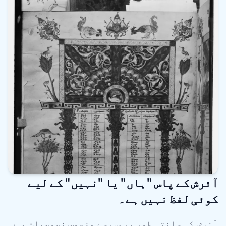
آئرش کے پاس "ہاں" یا "نہیں" کے لیے
کوئی لفظ نہیں ہے۔
آئرش کی ساختی طور پر سب سے مخصوص خصوصیات میں