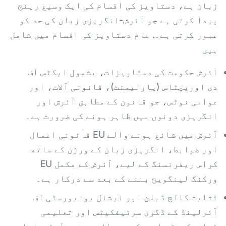
زبان ہے، دستاویز کی اقسام کی ایک وسیع رینج
پیدا کرتی ہے جو آئرش-انگریزی زبان کی حد کو
عبور کرتی ہے۔. عام دستاویز کی اقسام میں شامل
ہیں
آئرش حکومت کی دستاویزات، بشمول ایکٹس آف
دی اوریچٹاس (پارلیمنٹ)، قانونی آلات، اور
عوامی نوٹس، جو قانون کے مطابق آئرش اور
انگریزی دونوں میں ظاہر ہونے کی ضرورت ہے۔
آئرش میں شائع ہونے والے EU قانونی اعمال
اور ضوابط، انگریزی زبان کے ورژن کے ساتھ
کراس ریفرنسنگ کے لیے، آئرش کے مکمل EU
ورکنگ لینگویج بننے کے بعد سے درکار ہے۔
تثلیث کالج ڈبلن اور نیشنل یونیورسٹی آف
آئرلینڈ کے ڈگری سرٹیفکیٹس اور تعلیمی