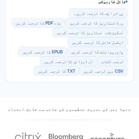
فائل فارمیٹس
پی ڈی ایف کا ترجمہ کریں۔
ورڈ دستاویز کا ترجمہ کریں
بڑے PDF کا ترجمہ کریں
اسکین شدہ دستاویز کا ترجمہ کریں
ایکسل فائل کا ترجمہ کریں
پاورپوائنٹ کا ترجمہ کریں
EPUB کا ترجمہ کریں
ترجمہ کتاب
ان ڈیزائن کا ترجمہ کریں
CSV میں ترجمہ کریں
TXT کا ترجمہ کریں
ہمارے پارٹنرز
دنیا بھر کی معروف تنظیموں کی جانب سے قابل اعتماد