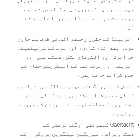
ٹرانسکرپٹس امریکہ، برطانیہ اور آسٹریلیا
میں آجروں یا گریجویٹ پروگراموں کے لیے
درخواست دینے والے ڈائاسپورا طلباء کے
لیے۔
آئرلینڈ کے جنرل رجسٹر آفس کی طرف سے جاری
کردہ پیدائش، شادی، اور موت کے سرٹیفکیٹ،
جو آئرش اور انگریزی متن رکھتے ہیں اور
امریکہ اور برطانیہ کے امیگریشن حکام کو
جمع کرائے جاتے ہیں۔
آئرش ڈرائیونگ لائسنس ان ممالک میں تبادلے
کے لیے جمع کرائے گئے ہیں جن کے لیے اصل
دستاویز کے ساتھ ترجمہ شدہ ورژن کی ضرورت
ہوتی ہے۔
Gaeltacht کمیونٹی آرگنائزیشن کے
دستاویزات، ہیریٹیج لینگویج پروگرام کے