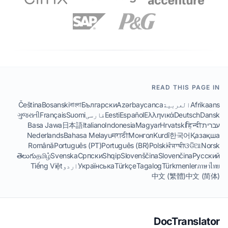
READ THIS PAGE IN
Afrikaans
العربية
Azərbaycanca
Български
বাংলা
Bosanski
Čeština
Dansk
Deutsch
Ελληνικά
Español
Eesti
فارسی
Suomi
Français
ગુજરાતી
עברית
हिन्दी
Hrvatski
Magyar
Indonesia
Italiano
日本語
Basa Jawa
Nederlands
Bahasa Melayu
मराठी
Монгол
Kurdî
한국어
Қазақша
Română
Português (PT)
Português (BR)
Polski
ਪੰਜਾਬੀ
ଓଡିଆ
Norsk
తెలుగు
தமிழ்
Svenska
Српски
Shqip
Slovenščina
Slovenčina
Русский
ภาษาไทย
Türkmenler
Tagalog
Türkçe
Українська
اردو
Tiếng Việt
中文 (繁體)
中文 (简体)
DocTranslator