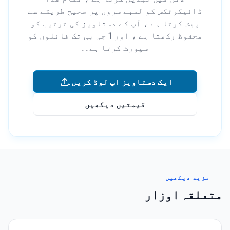
ڈائیکرٹکس کو لمبے سروں پر صحیح طریقے سے
پیش کرتا ہے ، آپ کے دستاویز کی ترتیب کو
محفوظ رکھتا ہے ، اور 1 جی بی تک فائلوں کو
سپورٹ کرتا ہے۔.
ایک دستاویز اپ لوڈ کریں۔
قیمتیں دیکھیں
مزید دیکھیں
متعلقہ اوزار