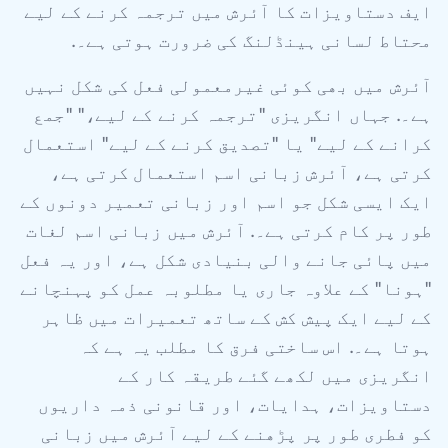
ایف دستاویزات کا آئرش میں ترجمہ کرنے کے لیے
محتاط لسانی ہینڈلنگ کی ضرورت ہوتی ہے۔.
آئرش میں بھی کوئی غیرمعمولی فعل کی شکل نہیں
ہے۔. جہاں انگریزی "ترجمہ کرنے کے لیے،" "جمع
کرانے کے لیے" یا "تصدیق کرنے کے لیے" استعمال
کرتی ہے، آئرش زبانی اسم استعمال کرتی ہے،
ایک ایسی شکل جو اسم اور زبانی تعمیر دونوں کے
طور پر کام کرتی ہے۔. آئرش میں زبانی اسم لغات
میں پائی جانے والی بنیادی شکل ہے، اور یہ فعل
"ہونا" کے علاوہ جاری یا مطلوبہ عمل کو پہنچانے
کے لیے ایک پیش کش کے ساتھ تعمیرات میں ظاہر
ہوتا ہے۔. اس ساختی فرق کا مطلب یہ ہے کہ
انگریزی میں لکھے گئے طریقہ کار کے
دستاویزات، ہدایات، اور قانونی ذمہ داریوں
کو فطری طور پر پڑھنے کے لیے آئرش میں زبانی