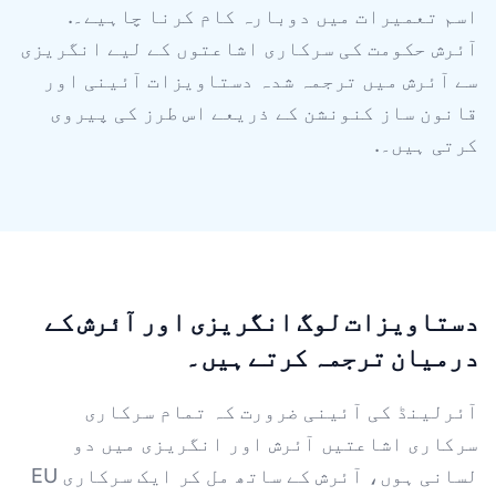
اسم تعمیرات میں دوبارہ کام کرنا چاہیے۔.
آئرش حکومت کی سرکاری اشاعتوں کے لیے انگریزی
سے آئرش میں ترجمہ شدہ دستاویزات آئینی اور
قانون ساز کنونشن کے ذریعے اس طرز کی پیروی
کرتی ہیں۔.
دستاویزات لوگ انگریزی اور آئرش کے
درمیان ترجمہ کرتے ہیں۔
آئرلینڈ کی آئینی ضرورت کہ تمام سرکاری
سرکاری اشاعتیں آئرش اور انگریزی میں دو
لسانی ہوں، آئرش کے ساتھ مل کر ایک سرکاری EU