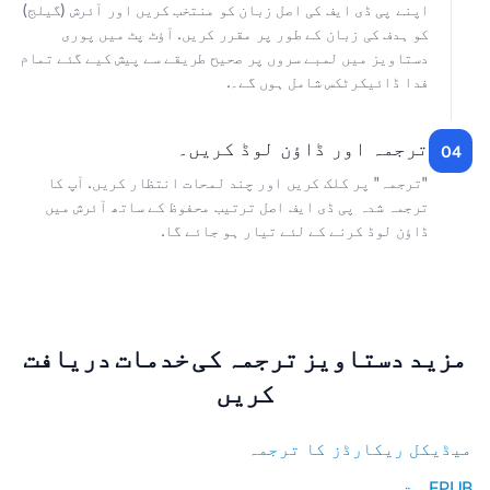
اپنے پی ڈی ایف کی اصل زبان کو منتخب کریں اور آئرش (گیلج)
کو ہدف کی زبان کے طور پر مقرر کریں. آؤٹ پٹ میں پوری
دستاویز میں لمبے سروں پر صحیح طریقے سے پیش کیے گئے تمام
فدا ڈائیکرٹکس شامل ہوں گے۔.
ترجمہ اور ڈاؤن لوڈ کریں۔
04
"ترجمہ" پر کلک کریں اور چند لمحات انتظار کریں. آپ کا
ترجمہ شدہ پی ڈی ایف اصل ترتیب محفوظ کے ساتھ آئرش میں
ڈاؤن لوڈ کرنے کے لئے تیار ہو جائے گا.
مزید دستاویز ترجمہ کی خدمات دریافت
کریں
میڈیکل ریکارڈز کا ترجمہ
EPUB مترجم