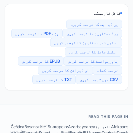
فائل فارمیٹس
پی ڈی ایف کا ترجمہ کریں۔
ورڈ دستاویز کا ترجمہ کریں
بڑے PDF کا ترجمہ کریں
اسکین شدہ دستاویز کا ترجمہ کریں
ایکسل فائل کا ترجمہ کریں
پاورپوائنٹ کا ترجمہ کریں
EPUB کا ترجمہ کریں
ترجمہ کتاب
ان ڈیزائن کا ترجمہ کریں
CSV میں ترجمہ کریں
TXT کا ترجمہ کریں
READ THIS PAGE IN
Afrikaans
العربية
Azərbaycanca
Български
বাংলা
Bosanski
Čeština
Dansk
Deutsch
Ελληνικά
Español
Eesti
فارسی
Suomi
Français
ગુજરાતી