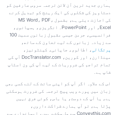
ہماری جدید ترین آن لائن ترجمہ سروس صارفین کو
دستاویز کی شکلوں کی ایک رینج کو تبدیل کرنے
کی اجازت دیتی ہے، بشمول MS Word، PDF،
Excel، اور PowerPoint۔ انگریزی، ہسپانوی،
فرانسیسی، جرمن جیسی مقبول زبانوں سمیت 100
سے زیادہ زبانوں کے لیے تعاون کے ساتھ،
پرتگالی
، اطالوی، جاپانی، کینٹونیز،
مینڈارن، اور کورین، DocTranslator.com آپ کی
تمام تراجم کی ضروریات کے لیے آپ کی ون اسٹاپ
شاپ ہے۔
اس کے علاوہ اگر آپ کو اپنی سائٹ کے لئے کسی بھی
زبان میں پورے ویب پیج ترجمہ کی ضرورت ہوسکتی
ہے، یا آپ کے دوست، یا باس، کوئی فرق نہیں
پڑتا ہے، تو آپ ہمارے شراکت داروں،
Conveythis.com سے مل سکتے ہیں، ایمانداری سے