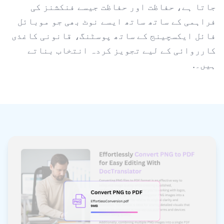
جاتا ہے، حفاظت اور حفاظت جیسے فنکشنز کی
فراہمی کے ساتھ ساتھ ایسے نوٹ بھی جو موبائل
فائل ایکسچینج کے ساتھ پوسٹنگ، قانونی کاغذی
کارروائی کے لیے تجویز کردہ انتخاب بناتے
ہیں۔.