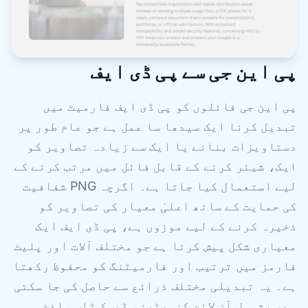
پی این جی سے پی ڈی ایف
پی این جی فائلوں کو پی ڈی ایف فارمیٹ میں
تبدیل کرنا ایک سیدھا سا عمل ہے جو عام طور پر
دستاویزات بنانے یا ایک سے زیادہ تصاویر کو
ایک، شیئر کرنے کے قابل فائل میں مرتب کرنے کے
لیے استعمال کیا جاتا ہے۔ اگرچہ PNG شفافیت
کی حمایت کے ساتھ اعلیٰ معیار کی تصاویر کو
ذخیرہ کرنے کے لیے موزوں ہے، پی ڈی ایف ایک
معیاری شکل پیش کرتا ہے جو مختلف آلات اور پلیٹ
فارمز میں ترتیب اور فارمیٹنگ کو محفوظ رکھتا
ہے۔ یہ تبدیلی مختلف ذرائع سے حاصل کی جا سکتی
ہے، بشمول آن لائن کنورٹرز، ڈیسک ٹاپ سافٹ