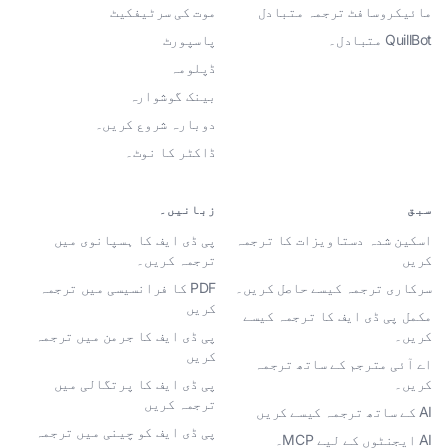
مائیکروسافٹ ترجمہ متبادل
موت کی سرٹیفکیٹ
QuillBot متبادل۔
پاسپورٹ
ڈپلومہ
بینک گوشوارہ
دوبارہ شروع کریں۔
ڈاکٹر کا نوٹ۔
سبق
زبانیں۔
اسکین شدہ دستاویزات کا ترجمہ
پی ڈی ایف کا ہسپانوی میں
کریں
ترجمہ کریں۔
سرکاری ترجمہ کیسے حاصل کریں۔
PDF کا فرانسیسی میں ترجمہ
کریں
مکمل پی ڈی ایف کا ترجمہ کیسے
کریں۔
پی ڈی ایف کا جرمن میں ترجمہ
کریں
اے آئی مترجم کے ساتھ ترجمہ
کریں۔
پی ڈی ایف کا پرتگالی میں
ترجمہ کریں
AI کے ساتھ ترجمہ کیسے کریں
پی ڈی ایف کو چینی میں ترجمہ
AI ایجنٹوں کے لیے MCP۔