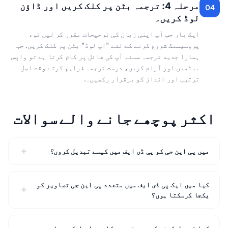
مرحلہ 4: ترجمہ بٹن پر کلک کریں اور ڈاؤن
04
لوڈ کریں۔
ایک بار جب آپ اپنی زبان کی ترجیحات مقرر کر لیں تو،
پروسیسنگ شروع کرنے کے لئے "اپ لوڈ" بٹن پر کلک کریں. جب
ہمارا جدید ترجمہ سسٹم آپ کی فائل پر کام کرتا ہے تو واپس
بیٹھیں اور آرام کریں، درست ترجمہ فراہم کرتے وقت اصل
ترتیب اور انداز کو برقرار رکھیں۔.
اکثر پوچھے جانے والے سوالات
میں پی این جی کو پی ڈی ایف میں کیسے تبدیل کروں؟
کیا میں ایک پی ڈی ایف میں متعدد پی این جی تصاویر کو
یکجا کرسکتا ہوں؟