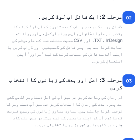
مرحلہ 2: ایک فائل اپ لوڈ کریں۔
02
لاگ ان ہونے کے بعد، یہ آپ کے دستاویز کو اپ لوڈ کرنے کا
وقت ہے. ہمارا نظام ایم ایس ورڈ، ایکسل، پاورپوائنٹ،
TXT، InDesign، اور CSV سمیت مختلف قسم کے فارمیٹس کی
حمایت کرتا ہے. بس اپنی فائل کو گھسیٹیں اور ڈراپ کریں یا
اپنے آلے سے فائل کو منتخب کرنے کے لیے "براؤز" آپشن
استعمال کریں۔.
مرحلہ 3: اصل اور ہدف کی زبانوں کا انتخاب
03
کریں
اس زبان کی وضاحت کریں جس میں آپ کی اصل دستاویز لکھی گئی
ہے. پھر، ہدف کی زبان کا انتخاب کریں جس میں آپ دستاویز کا
ترجمہ کرنا چاہتے ہیں. ہماری معاون زبانوں کی وسیع فہرست
کے ساتھ، آپ کو اپنے سامعین کے لیے بہترین میچ ملے گا،
چاہے وہ کاروباری تجویز ہو یا تخلیقی مہم۔.