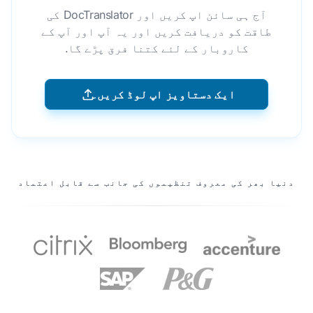
آج ہی سائن اپ کریں اور DocTranslator کی
طاقت کو دریافت کریں اور یہ آپ اور آپ کے
کاروبار کے لئے کتنا فرق پڑے گا.
ایک دستاویز اپ لوڈ کریں۔
ہمارے پارٹنرز
دنیا بھر کی معروف تنظیموں کی جانب سے قابل اعتماد