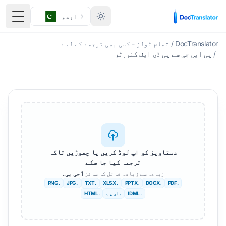
اردو
ٹوگل 
DocTranslator
/
تمام ٹولز - کسی بھی ترجمے کے لیے
/
پی این جی سے پی ڈی ایف کنورٹر
دستاویز کو اپ لوڈ کریں یا چھوڑیں تاکہ
ترجمہ کیا جا سکے
زیادہ سے زیادہ فائل کا سائز
1 جی بی۔
.PNG
.JPG
.TXT
. XLSX
.PPTX
.DOCX
.PDF
. IDML
. ای پب
.HTML