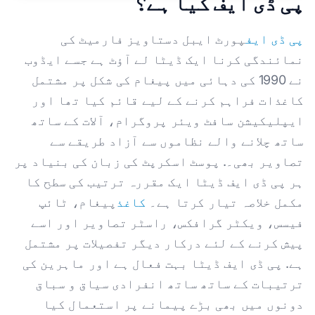
پی ڈی ایف کیا ہے؟
پی ڈی ایف
پورٹ ایبل دستاویز فارمیٹ کی
نمائندگی کرنا ایک ڈیٹا لے آؤٹ ہے جسے ایڈوب
نے 1990 کی دہائی میں پیغام کی شکل پر مشتمل
کاغذات فراہم کرنے کے لیے قائم کیا تھا اور
ایپلیکیشن سافٹ ویئر پروگرام، آلات کے ساتھ
ساتھ چلانے والے نظاموں سے آزاد طریقے سے
تصاویر بھی۔. پوسٹ اسکرپٹ کی زبان کی بنیاد پر
ہر پی ڈی ایف ڈیٹا ایک مقررہ ترتیب کی سطح کا
مکمل خلاصہ تیار کرتا ہے۔
کاغذ
پیغام، ٹائپ
فیسس، ویکٹر گرافکس، راسٹر تصاویر اور اسے
پیش کرنے کے لئے درکار دیگر تفصیلات پر مشتمل
ہے. پی ڈی ایف ڈیٹا بہت فعال ہے اور ماہرین کی
ترتیبات کے ساتھ ساتھ انفرادی سیاق و سباق
دونوں میں بھی بڑے پیمانے پر استعمال کیا