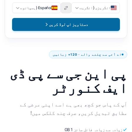
انگریزی (انگریزی)
Español (ہسپانوی)
دستاویز اپ لوڈ کریں
اے آئی سے چلنے والے · 120+ زبانیں
پی این جی سے پی ڈی
ایف کنورٹر
آپ کے پاس جو کچھ بھی ہے اسے اپنی مرضی کے
مطابق تبدیل کریں، صرف چند کلکس میں!
زیادہ سے زیادہ فائل سائز 1 GB