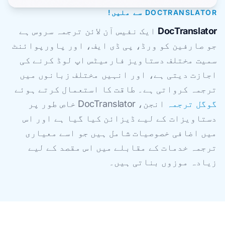
DOCTRANSLATOR سے ملیں!
DocTranslator
ایک نفیس آن لائن ترجمہ سروس ہے
جو صارفین کو ورڈ، پی ڈی ایف، اور پاورپوائنٹ
سمیت مختلف دستاویز فارمیٹس اپ لوڈ کرنے کی
اجازت دیتی ہے، اور انہیں مختلف زبانوں میں
ترجمہ کرواتی ہے۔ طاقت کا استعمال کرتے ہوئے
گوگل ترجمہ
انجن، DocTranslator خاص طور پر
دستاویزات کے لیے ڈیزائن کیا گیا ہے اور اس
میں اضافی خصوصیات شامل ہیں جو اسے معیاری
ترجمہ خدمات کے مقابلے میں اس مقصد کے لیے
زیادہ موزوں بناتی ہیں۔