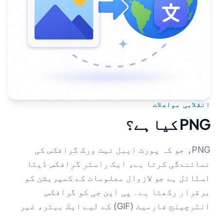
انقلابی مواصلات
PNG کیا ہے؟
PNG، جو کہ پورٹ ایبل نیٹ ورک گرافکس کی
نمائندگی کرتا ہے، ایک راسٹر گرافکس ڈیٹا
اسٹائل ہے جو لازوال معلومات کے کمپریشن کو
برقرار رکھتا ہے۔ پی این جی کو گرافکس
انٹرچینج فارمیٹ (GIF) کے لیے ایک بہتر، غیر