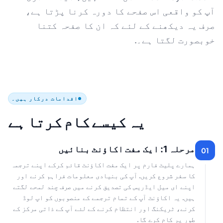
آپ کو واقعی اس صفحے کا دورہ کرنا پڑتا ہے،
صرف یہ دیکھنے کے لئے کہ ان کا صفحہ کتنا
خوبصورت لگتا ہے۔.
اقدامات درکار ہیں۔
یہ کیسے کام کرتا ہے
مرحلہ 1: ایک مفت اکاؤنٹ بنائیں
01
ہمارے پلیٹ فارم پر ایک مفت اکاؤنٹ قائم کرکے اپنے ترجمہ
کا سفر شروع کریں. آپ کی بنیادی معلومات فراہم کرنے اور
اپنے ای میل ایڈریس کی تصدیق کرنے میں صرف چند لمحے لگتے
ہیں. یہ اکاؤنٹ آپ کے تمام ترجمے کے منصوبوں کو اپ لوڈ
کرنے، ٹریکنگ اور انتظام کرنے کے لئے آپ کے ذاتی مرکز کے
طور پر کام کرے گا.