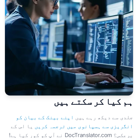
ہم کیا کر سکتے ہیں
جلدی سے دیکھ رہے ہیں
اپنے بینک کے بیان کو
انگریزی سے ہسپانوی میں ترجمہ کریں
یا اس کے
برعکس؟ DocTranslator.com نے آپ کو کور کیا ہے!