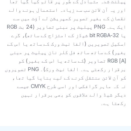
پیٹنٹ شدہ متبادل کے طور پر قائم کیا گیا تھا
اور یہ آن لائن سب سے زیادہ استعمال ہونے والے
نقصان کے بغیر تصویر کمپریشن لے آؤٹ میں سے
ایک ہے۔ PNG پیلیٹ پر مبنی تصاویر (24 بٹ RGB
یا 32-bit RGBA شیڈز کے امتزاج کے ساتھ)، گرے
اسکیل تصویریں (الفا نیٹ ورک کے ساتھ یا اس کے
بغیر) کے ساتھ ساتھ فل کلر نان پیلیٹ پر مبنی
RGB [A] تصاویر (کے ساتھ یا اس کے بغیر) کو
برقرار رکھتی ہے۔ الفا نیٹ ورک)۔ PNG تصویروں
کو آن لائن منتقل کرنے کے لیے بنایا گیا تھا،
نہ کہ ماہر گرافکس اور اسی طرح CMYK جیسے
دیگر شیڈ والے علاقوں کو بھی برقرار نہیں
رکھتا ہے۔