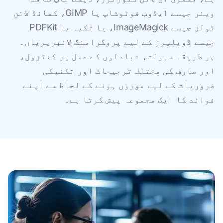
ویئر جیسے ایڈوب فوٹوشاپ یا GIMP، کمانڈ لائن
ٹولز جیسے ImageMagick، یا تکیہ یا PDFKit
جیسے ڈویلپرز کے لیے پروگرامنگ لائبریریاں۔
ہر طریقہ سہولت، تبادلوں کے عمل پر کنٹرول،
اور صارف کی مختلف ترجیحات اور تکنیکی
ضروریات کے لیے موزوں ہونے کے لحاظ سے اپنے
فوائد کا ایک مجموعہ پیش کرتا ہے۔