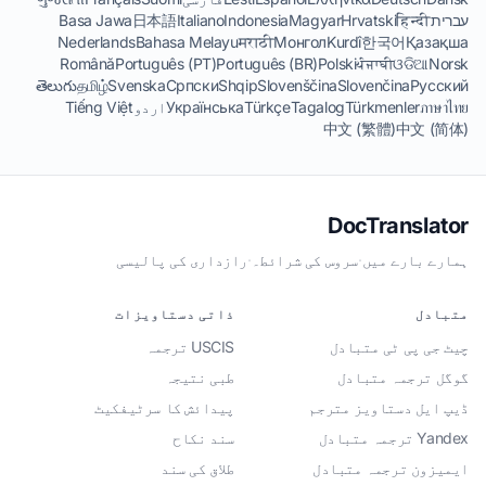
עברית
हिन्दी
Hrvatski
Magyar
Indonesia
Italiano
日本語
Basa Jawa
Nederlands
Bahasa Melayu
मराठी
Монгол
Kurdî
한국어
Қазақша
Română
Português (PT)
Português (BR)
Polski
ਪੰਜਾਬੀ
ଓଡିଆ
Norsk
తెలుగు
தமிழ்
Svenska
Српски
Shqip
Slovenščina
Slovenčina
Русский
ภาษาไทย
Türkmenler
Tagalog
Türkçe
Українська
اردو
Tiếng Việt
中文 (繁體)
中文 (简体)
DocTranslator
ہمارے بارے میں
·
سروس کی شرائط۔
·
رازداری کی پالیسی
متبادل
ذاتی دستاویزات
چیٹ جی پی ٹی متبادل
USCIS ترجمہ
گوگل ترجمہ متبادل
طبی نتیجہ
ڈیپ ایل دستاویز مترجم
پیدائش کا سرٹیفکیٹ
Yandex ترجمہ متبادل
سند نکاح
ایمیزون ترجمہ متبادل
طلاق کی سند