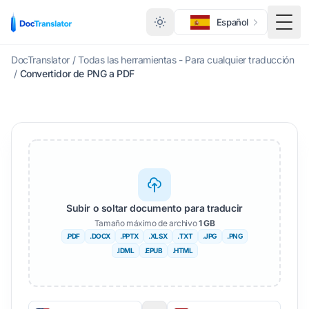
Español
Menú
DocTranslator
/
Todas las herramientas - Para cualquier traducción
/
Convertidor de PNG a PDF
Subir o soltar documento para traducir
Tamaño máximo de archivo
1 GB
.PDF
.DOCX
.PPTX
.XLSX
.TXT
.JPG
.PNG
.IDML
.EPUB
.HTML