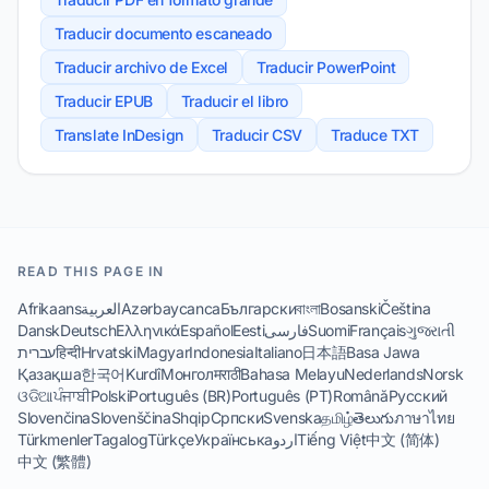
Traducir documento escaneado
Traducir archivo de Excel
Traducir PowerPoint
Traducir EPUB
Traducir el libro
Translate InDesign
Traducir CSV
Traduce TXT
READ THIS PAGE IN
Afrikaans
العربية
Azərbaycanca
Български
বাংলা
Bosanski
Čeština
Dansk
Deutsch
Ελληνικά
Español
Eesti
فارسی
Suomi
Français
ગુજરાતી
עברית
हिन्दी
Hrvatski
Magyar
Indonesia
Italiano
日本語
Basa Jawa
Қазақша
한국어
Kurdî
Монгол
मराठी
Bahasa Melayu
Nederlands
Norsk
ଓଡିଆ
ਪੰਜਾਬੀ
Polski
Português (BR)
Português (PT)
Română
Русский
Slovenčina
Slovenščina
Shqip
Српски
Svenska
தமிழ்
తెలుగు
ภาษาไทย
Türkmenler
Tagalog
Türkçe
Українська
اردو
Tiếng Việt
中文 (简体)
中文 (繁體)