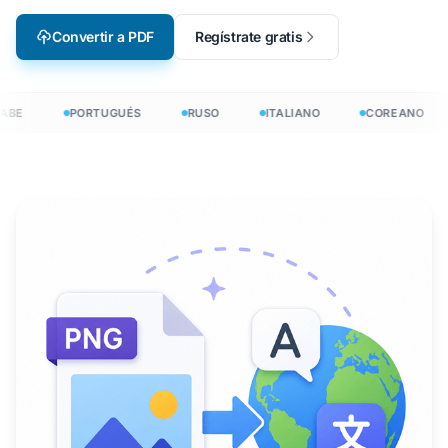
Convertir a PDF
Regístrate gratis
ABE
PORTUGUÉS
RUSO
ITALIANO
COREANO