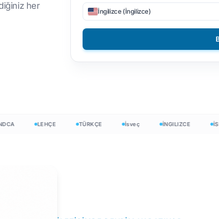
diğiniz her
PNG'den PDF'ye
İngilizce (İngilizce)
 Çevir
ietnam
Filipinli
DOCX'i TXT'ye dönüştürme
talyan
Fince
yöntemi
B
ehçe
Bulgarca
EPUB'dan PDF'ye
 Sayısı
krayna
Macarca
ayacı
atince
Zulu
ısı
ek
Yoruba
A
LEHÇE
TÜRKÇE
İsveç
İNGILIZCE
İSPAN
me Sayısı
rlandalı
Tüm 120+ diller →
mong
Ücretsiz başlayın
Ücretsiz başlayın