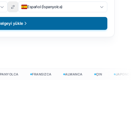
Español (İspanyolca)
elgeyi yükle
YOLCA
FRANSIZCA
ALMANCA
ÇIN
JAPONCA