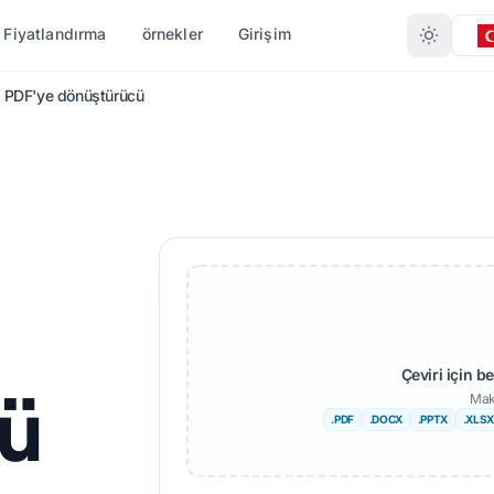
Fiyatlandırma
örnekler
Girişim
 PDF'ye dönüştürücü
 GÖRE ÇEVIRI
FORMATA GÖRE DÖNÜŞTÜR
DIĞER DILLER
DAHA FAZLA DIL
.DOCX)
PDF'den DOCX'ye
ayır
Afrikalı
.XLSX)
PDF'den TXT'ye
engalce
İsveççe
T)
InDesign'dan PDF'ye
rduca
İbranice
TX
XLSX'den PDF'ye
orveççe
Sırpça
ı (.IDML)
TXT'den XLSX'ye
arathi
Slovence
Çeviri için b
ü
dönüştürücü
Mak
elugu
Svahili
.PDF
.DOCX
.PPTX
.XLSX
JPG'den PDF'ye
en
amilce
Amharca
JPEG'den PDF'ye
 Çevir
ürkçe
Arnavut