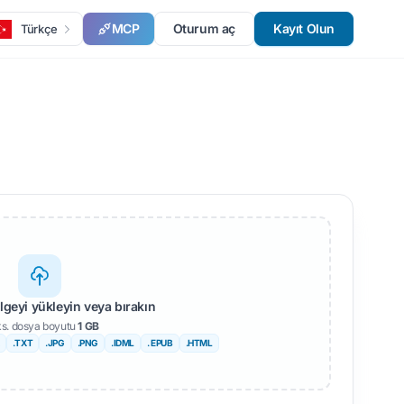
MCP
Oturum aç
Kayıt Olun
Türkçe
elgeyi yükleyin veya bırakın
s. dosya boyutu
1 GB
.TXT
.JPG
.PNG
.IDML
. EPUB
.HTML