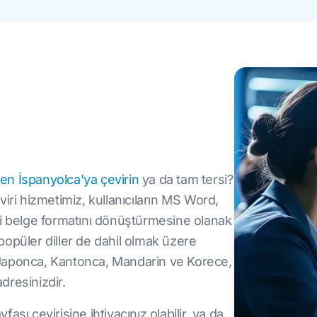
den İspanyolca'ya çevirin
ya da tam tersi?
iri hizmetimiz, kullanıcıların MS Word,
zi belge formatını dönüştürmesine olanak
 popüler diller de dahil olmak üzere
, Japonca, Kantonca, Mandarin ve Korece,
adresinizdir.
fası çevirisine ihtiyacınız olabilir, ya da