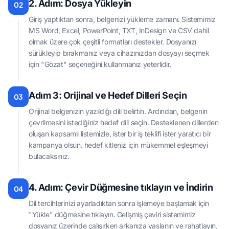
2. Adım: Dosya Yükleyin
02
Giriş yaptıktan sonra, belgenizi yükleme zamanı. Sistemimiz
MS Word, Excel, PowerPoint, TXT, InDesign ve CSV dahil
olmak üzere çok çeşitli formatları destekler. Dosyanızı
sürükleyip bırakmanız veya cihazınızdan dosyayı seçmek
için "Gözat" seçeneğini kullanmanız yeterlidir.
Adım 3: Orijinal ve Hedef Dilleri Seçin
03
Orijinal belgenizin yazıldığı dili belirtin. Ardından, belgenin
çevrilmesini istediğiniz hedef dili seçin. Desteklenen dillerden
oluşan kapsamlı listemizle, ister bir iş teklifi ister yaratıcı bir
kampanya olsun, hedef kitleniz için mükemmel eşleşmeyi
bulacaksınız.
4. Adım: Çevir Düğmesine tıklayın ve İndirin
04
Dil tercihlerinizi ayarladıktan sonra işlemeye başlamak için
"Yükle" düğmesine tıklayın. Gelişmiş çeviri sistemimiz
dosyanız üzerinde çalışırken arkanıza yaslanın ve rahatlayın,