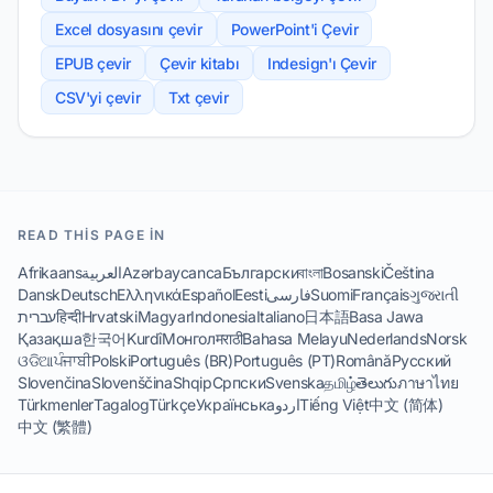
Excel dosyasını çevir
PowerPoint'i Çevir
EPUB çevir
Çevir kitabı
Indesign'ı Çevir
CSV'yi çevir
Txt çevir
READ THIS PAGE IN
Afrikaans
العربية
Azərbaycanca
Български
বাংলা
Bosanski
Čeština
Dansk
Deutsch
Ελληνικά
Español
Eesti
فارسی
Suomi
Français
ગુજરાતી
עברית
हिन्दी
Hrvatski
Magyar
Indonesia
Italiano
日本語
Basa Jawa
Қазақша
한국어
Kurdî
Монгол
मराठी
Bahasa Melayu
Nederlands
Norsk
ଓଡିଆ
ਪੰਜਾਬੀ
Polski
Português (BR)
Português (PT)
Română
Русский
Slovenčina
Slovenščina
Shqip
Српски
Svenska
தமிழ்
తెలుగు
ภาษาไทย
Türkmenler
Tagalog
Türkçe
Українська
اردو
Tiếng Việt
中文 (简体)
中文 (繁體)