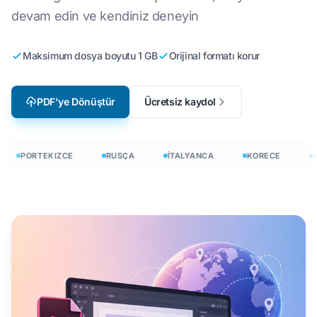
devam edin ve kendiniz deneyin
Maksimum dosya boyutu 1 GB
Orijinal formatı korur
PDF'ye Dönüştür
Ücretsiz kaydol
PORTEKIZCE
RUSÇA
İTALYANCA
KORECE
H