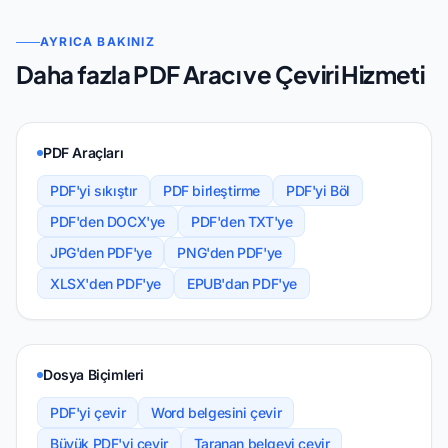
AYRICA BAKINIZ
Daha fazla PDF Aracı ve Çeviri Hizmeti
PDF Araçları
PDF'yi sıkıştır
PDF birleştirme
PDF'yi Böl
PDF'den DOCX'ye
PDF'den TXT'ye
JPG'den PDF'ye
PNG'den PDF'ye
XLSX'den PDF'ye
EPUB'dan PDF'ye
Dosya Biçimleri
PDF'yi çevir
Word belgesini çevir
Büyük PDF'yi çevir
Taranan belgeyi çevir