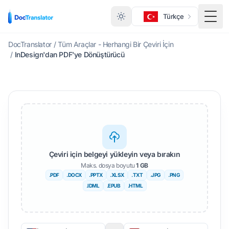
Türkçe
Menü
DocTranslator
/
Tüm Araçlar - Herhangi Bir Çeviri İçin
/
InDesign'dan PDF'ye Dönüştürücü
Çeviri için belgeyi yükleyin veya bırakın
Maks. dosya boyutu
1 GB
.PDF
.DOCX
.PPTX
.XLSX
.TXT
.JPG
.PNG
.IDML
.EPUB
.HTML