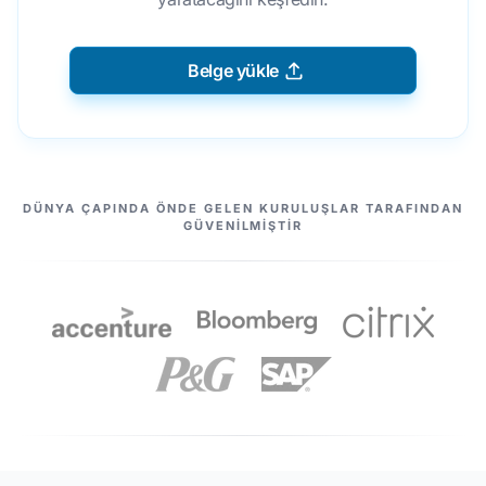
Belge yükle
ORTAKLARIMIZ
DÜNYA ÇAPINDA ÖNDE GELEN KURULUŞLAR TARAFINDAN
GÜVENILMIŞTIR