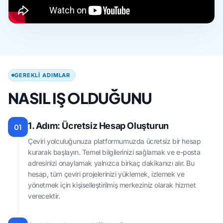
GEREKLI ADIMLAR
NASIL IŞ OLDUĞUNU
1. Adım: Ücretsiz Hesap Oluşturun
01
Çeviri yolculuğunuza platformumuzda ücretsiz bir hesap
kurarak başlayın. Temel bilgilerinizi sağlamak ve e-posta
adresinizi onaylamak yalnızca birkaç dakikanızı alır. Bu
hesap, tüm çeviri projelerinizi yüklemek, izlemek ve
yönetmek için kişiselleştirilmiş merkeziniz olarak hizmet
verecektir.