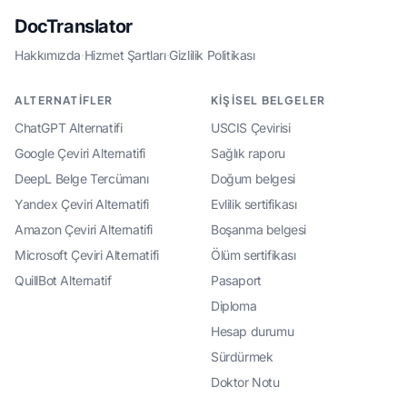
DocTranslator
Hakkımızda
·
Hizmet Şartları
·
Gizlilik Politikası
ALTERNATIFLER
KIŞISEL BELGELER
ChatGPT Alternatifi
USCIS Çevirisi
Google Çeviri Alternatifi
Sağlık raporu
DeepL Belge Tercümanı
Doğum belgesi
Yandex Çeviri Alternatifi
Evlilik sertifikası
Amazon Çeviri Alternatifi
Boşanma belgesi
Microsoft Çeviri Alternatifi
Ölüm sertifikası
QuillBot Alternatif
Pasaport
Diploma
Hesap durumu
Sürdürmek
Doktor Notu