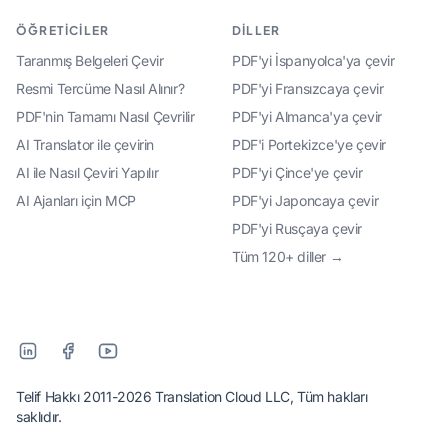
ÖĞRETICILER
DILLER
Taranmış Belgeleri Çevir
PDF'yi İspanyolca'ya çevir
Resmi Tercüme Nasıl Alınır?
PDF'yi Fransızcaya çevir
PDF'nin Tamamı Nasıl Çevrilir
PDF'yi Almanca'ya çevir
AI Translator ile çevirin
PDF'i Portekizce'ye çevir
AI ile Nasıl Çeviri Yapılır
PDF'yi Çince'ye çevir
AI Ajanları için MCP
PDF'yi Japoncaya çevir
PDF'yi Rusçaya çevir
Tüm 120+ diller →
Telif Hakkı 2011-2026 Translation Cloud LLC, Tüm hakları
saklıdır.