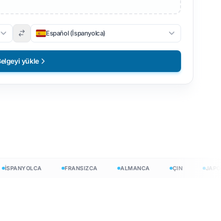
Español (İspanyolca)
elgeyi yükle
PANYOLCA
FRANSIZCA
ALMANCA
ÇIN
JAPONC