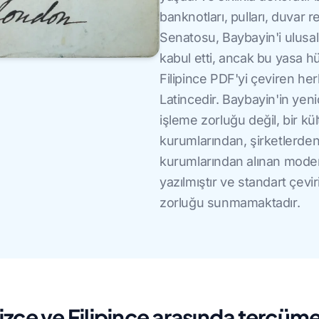
banknotları, pulları, duvar r
Senatosu, Baybayin'i ulusal 
kabul etti, ancak bu yasa hü
Filipince PDF'yi çeviren her
Latincedir. Baybayin'in yeni
işleme zorluğu değil, bir kül
kurumlarından, şirketlerden
kurumlarından alınan modern
yazılmıştır ve standart çevir
zorluğu sunmamaktadır.
lizce ve Filipince arasında tercüm