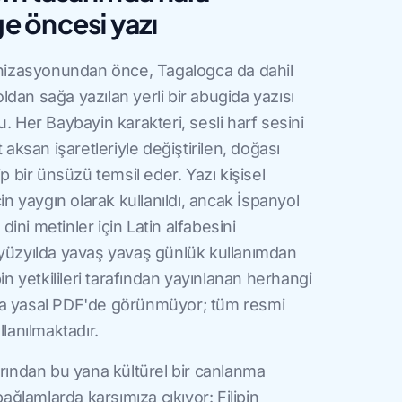
 öncesi yazı
lonizasyonundan önce, Tagalogca da dahil
soldan sağa yazılan yerli bir abugida yazısı
. Her Baybayin karakteri, sesli harf sesini
 aksan işaretleriyle değiştirilen, doğası
ip bir ünsüzü temsil eder. Yazı kişisel
r için yaygın olarak kullanıldı, ancak İspanyol
ni metinler için Latin alfabesini
 yüzyılda yavaş yavaş günlük kullanımdan
in yetkilileri tarafından yayınlanan herhangi
ya yasal PDF'de görünmüyor; tüm resmi
llanılmaktadır.
arından bu yana kültürel bir canlanma
bağlamlarda karşımıza çıkıyor: Filipin