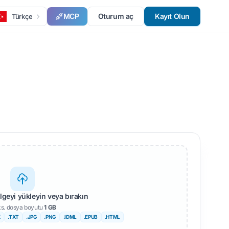
MCP
Oturum aç
Kayıt Olun
Türkçe
elgeyi yükleyin veya bırakın
s. dosya boyutu
1 GB
X
.TXT
.JPG
.PNG
.IDML
.EPUB
.HTML