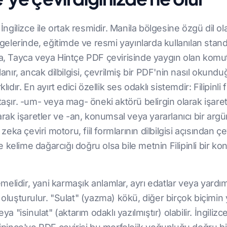
r ve İngilizce ile ortak resmidir. Manila bölgesine özgü dil 
erinde, eğitimde ve resmi yayınlarda kullanılan standart
ça, Tayca veya Hintçe PDF çevirisinde yaygın olan komu
llanır, ancak dilbilgisi, çevrilmiş bir PDF'nin nasıl oku
lıdır. En ayırt edici özellik ses odaklı sistemdir: Filipinl
taşır. -um- veya mag- öneki aktörü belirgin olarak işaret
arak işaretler ve -an, konumsal veya yararlanıcı bir argü
a çeviri motoru, fiil formlarının dilbilgisi açısından çe
kelime dağarcığı doğru olsa bile metnin Filipinli bir ko
lidir, yani karmaşık anlamlar, ayrı edatlar veya yardımc
 oluşturulur. "Sulat" (yazma) kökü, diğer birçok biçimin 
ya "isinulat" (aktarım odaklı yazılmıştır) olabilir. İngili