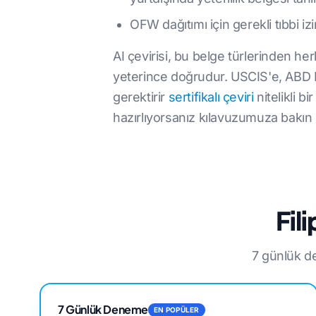
OFW dağıtımı için gerekli tıbbi izi
AI çevirisi, bu belge türlerinden herh
yeterince doğrudur. USCIS'e, ABD M
gerektirir
sertifikalı çeviri
nitelikli b
hazırlıyorsanız kılavuzumuza bakın
Fil
7 günlük de
7 Günlük Deneme
EN POPÜLER