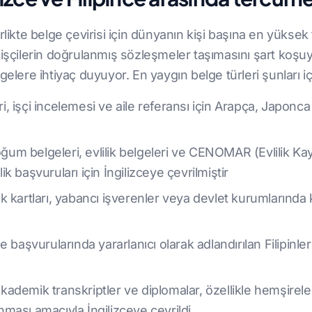
likte belge çevirisi için dünyanın kişi başına en yüksek ta
 işçilerin doğrulanmış sözleşmeler taşımasını şart koş
elere ihtiyaç duyuyor. En yaygın belge türleri şunları iç
 işçi incelemesi ve aile referansı için Arapça, Japonc
oğum belgeleri, evlilik belgeleri ve CENOMAR (Evlilik Ka
 başvuruları için İngilizceye çevrilmiştir
mlik kartları, yabancı işverenler veya devlet kurumlarınd
başvurularında yararlanıcı olarak adlandırılan Filipinler'd
 akademik transkriptler ve diplomalar, özellikle hemşire
ınması amacıyla İngilizceye çevrildi