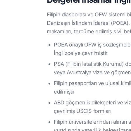
Filipin diasporası ve OFW sistemi bir
Denizaşırı İstihdam İdaresi (POEA),
makamları, tercüme edilmiş sivil belg
POEA onaylı OFW iş sözleşmeleri,
İngilizce'ye çevrilmiştir
PSA (Filipin İstatistik Kurumu) d
veya Avustralya vize ve göçmenlik
Filipin pasaportları ve ulusal ki
edilmiştir
ABD göçmenlik dilekçeleri ve vize 
çevrilmiş USCIS formları
Filipin üniversitelerinden alınan
yurtdışında yeterlilik belgesi tan