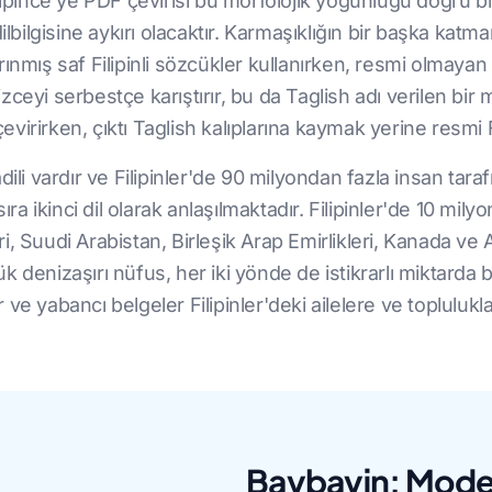
 filipince'ye PDF çevirisi bu morfolojik yoğunluğu doğru bi
lbilgisine aykırı olacaktır. Karmaşıklığın bir başka katmanı
rınmış saf Filipinli sözcükler kullanırken, resmi olmay
ilizceyi serbestçe karıştırır, bu da Taglish adı verilen bi
çevirirken, çıktı Taglish kalıplarına kaymak yerine resmi F
dili vardır ve Filipinler'de 90 milyondan fazla insan ta
ra ikinci dil olarak anlaşılmaktadır. Filipinler'de 10 milyon
i, Suudi Arabistan, Birleşik Arap Emirlikleri, Kanada v
denizaşırı nüfus, her iki yönde de istikrarlı miktarda belg
ve yabancı belgeler Filipinler'deki ailelere ve toplulukl
Baybayin: Moder