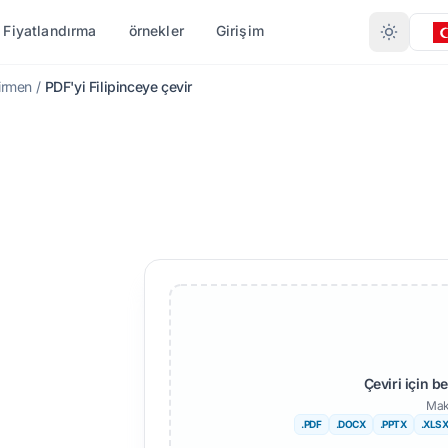
Fiyatlandırma
örnekler
Girişim
irmen
/
PDF'yi Filipinceye çevir
 GÖRE ÇEVIRI
FORMATA GÖRE DÖNÜŞTÜR
DIĞER DILLER
DAHA FAZLA DIL
.DOCX)
PDF'den DOCX'ye
ayır
Afrikalı
.XLSX)
PDF'den TXT'ye
engalce
İsveççe
T)
InDesign'dan PDF'ye
rduca
İbranice
TX
XLSX'den PDF'ye
orveççe
Sırpça
ı (.IDML)
TXT'den XLSX'ye
arathi
Slovence
dönüştürücü
elugu
Svahili
Çeviri için b
JPG'den PDF'ye
Mak
en
amilce
Amharca
.PDF
.DOCX
.PPTX
.XLS
JPEG'den PDF'ye
 Çevir
ürkçe
Arnavut