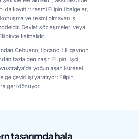
r şekilde ele almalıdır, aksi takdirde
 da kayıttır: resmi Filipinli belgeler,
an konuşma ve resmi olmayan iş
r modeldir. Devlet sözleşmeleri veya
ilipince kalmalıdır.
rafından Cebuano, Ilocano, Hiligaynon
dan fazla denizaşırı Filipinli işçi
e Avustralya'da yoğunlaşan küresel
e çeviri işi yaratıyor: Filipin
ara geri dönüyor.
n tasarımda hala