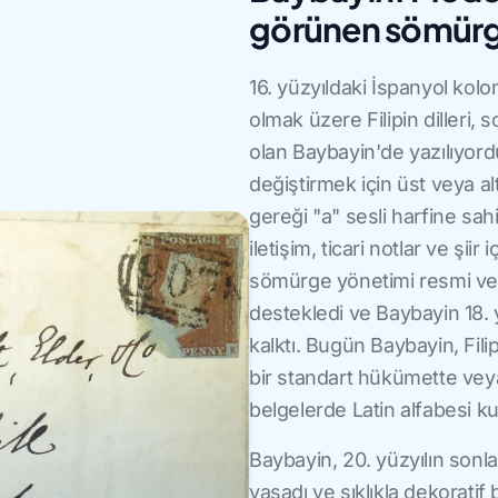
görünen sömürge
16. yüzyıldaki İspanyol ko
olmak üzere Filipin dilleri, 
olan Baybayin'de yazılıyordu
değiştirmek için üst veya alt
gereği "a" sesli harfine sah
iletişim, ticari notlar ve şii
sömürge yönetimi resmi ve di
destekledi ve Baybayin 18.
kalktı. Bugün Baybayin, Filip
bir standart hükümette ve
belgelerde Latin alfabesi ku
Baybayin, 20. yüzyılın sonl
yaşadı ve sıklıkla dekoratif 