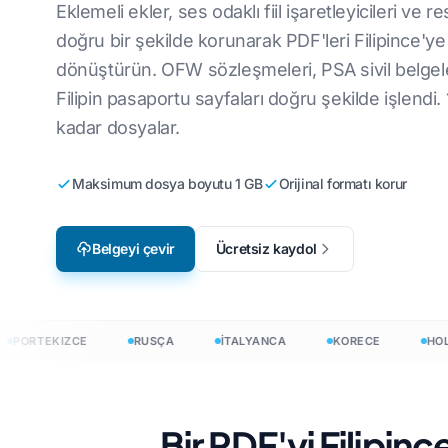
Eklemeli ekler, ses odaklı fiil işaretleyicileri ve r
Video Oyunu Yerelleştirme
CSV Dosyalarını
ye
İngilizce'den Korece'ye
V
doğru bir şekilde korunarak PDF'leri Filipince'ye
dönüştürün. OFW sözleşmeleri, PSA sivil belgel
e-Öğrenim
JSON'u çevir
İngilizce - Arapça
İ
Filipin pasaportu sayfaları doğru şekilde işlendi.
HTML Çevirmen
aca'ya
İngilizce'den Türkçe'ye
L
kadar dosyalar.
InDesign Kelime
ya
İngilizce'den
U
Endonezyaca'ya
Maksimum dosya boyutu 1 GB
Orijinal formatı korur
.DOCX Kelime S
zyaca'ya
L
İngilizceden Hintçeye
Excel Dosya Say
Ç
İngilizce'den Urducaya
Belgeyi çevir
Ücretsiz kaydol
PowerPoint Keli
İ
H
irin
ORTEKIZCE
RUSÇA
İTALYANCA
KORECE
HOLLA
eri 120+ dile çevirin
Bir PDF'yi Filipinc