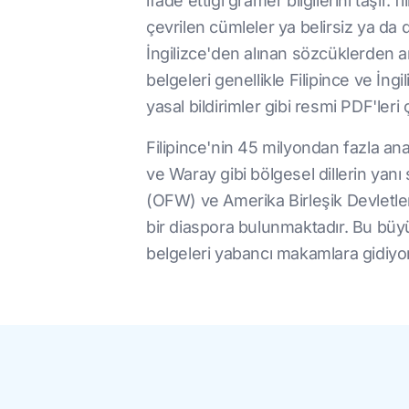
ifade ettiği gramer bilgilerini taşır.
çevrilen cümleler ya belirsiz ya da di
İngilizce'den alınan sözcüklerden a
belgeleri genellikle Filipince ve İng
yasal bildirimler gibi resmi PDF'leri 
Filipince'nin 45 milyondan fazla ana
ve Waray gibi bölgesel dillerin yanı sı
(OFW) ve Amerika Birleşik Devletler
bir diaspora bulunmaktadır. Bu büyük 
belgeleri yabancı makamlara gidiyor 