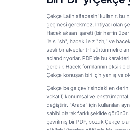
Çekçe Latin alfabesini kullanır, bu
geçmesi gerekmez. İhtiyacı olan şey
Hacek aksan işareti (bir harfin üzer
ile s "sh", hacek ile z "zh," ve hace
sesli bir alveolar tril sürtünmeli ol
adlandırıyorlar. PDF'de bu karakterl
gerekir. Hacek formlarının eksik ol
Çekçe konuşan biri için yanlış ve 
Çekçe belge çevirisindeki en derin zo
vokatif, konumsal ve enstrümantal. D
değiştirir. "Araba" için kullanılan a
sahibi olarak farklı şekilde görünü
çevrilmiş bir PDF, bozuk Çekçe ola