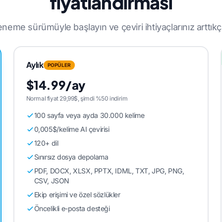
fiyatlandırması
neme sürümüyle başlayın ve çeviri ihtiyaçlarınız arttıkç
Aylık
POPÜLER
$14.99/ay
Normal fiyat 29,99$, şimdi %50 indirim
100 sayfa veya ayda 30.000 kelime
0,005$/kelime AI çevirisi
120+ dil
Sınırsız dosya depolama
PDF, DOCX, XLSX, PPTX, IDML, TXT, JPG, PNG,
CSV, JSON
Ekip erişimi ve özel sözlükler
Öncelikli e-posta desteği