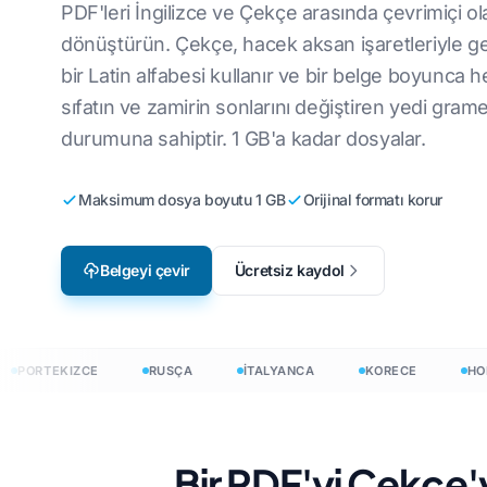
PDF'leri İngilizce ve Çekçe arasında çevrimiçi ol
Video Oyunu Yerelleştirme
CSV Dosyalarını
ye
İngilizce'den Korece'ye
V
dönüştürün. Çekçe, hacek aksan işaretleriyle ge
bir Latin alfabesi kullanır ve bir belge boyunca h
e-Öğrenim
JSON'u çevir
İngilizce - Arapça
İ
sıfatın ve zamirin sonlarını değiştiren yedi gram
HTML Çevirmen
aca'ya
İngilizce'den Türkçe'ye
L
durumuna sahiptir. 1 GB'a kadar dosyalar.
InDesign Kelime
ya
İngilizce'den
U
Endonezyaca'ya
Maksimum dosya boyutu 1 GB
Orijinal formatı korur
.DOCX Kelime S
zyaca'ya
L
İngilizceden Hintçeye
Excel Dosya Say
Ç
İngilizce'den Urducaya
Belgeyi çevir
Ücretsiz kaydol
PowerPoint Keli
İ
H
irin
PORTEKIZCE
RUSÇA
İTALYANCA
KORECE
HOLL
eri 120+ dile çevirin
Bir PDF'yi Çekçe'y