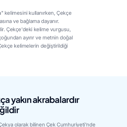
"a" kelimesini kullanırken, Çekçe
sırasına ve bağlama dayanır.
ir. Çekçe'deki kelime vurgusu,
 çoğundan ayırır ve metnin doğal
Çekçe kelimelerin değiştirildiği
.
a yakın akrabalardır
ğildir
 Çekya olarak bilinen Çek Cumhuriyeti'nde