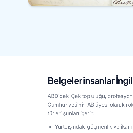
Belgeler insanlar İng
ABD'deki Çek topluluğu, profesyonel
Cumhuriyeti'nin AB üyesi olarak rolü
türleri şunları içerir:
Yurtdışındaki göçmenlik ve ikame