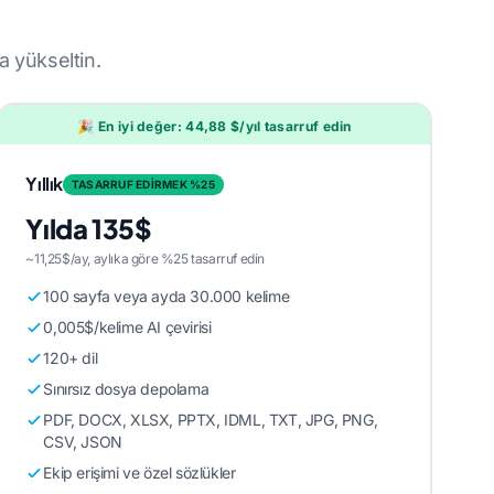
a yükseltin.
🎉 En iyi değer: 44,88 $/yıl tasarruf edin
Yıllık
TASARRUF EDİRMEK %25
Yılda 135$
~11,25$/ay, aylıka göre %25 tasarruf edin
100 sayfa veya ayda 30.000 kelime
0,005$/kelime AI çevirisi
120+ dil
Sınırsız dosya depolama
PDF, DOCX, XLSX, PPTX, IDML, TXT, JPG, PNG,
CSV, JSON
Ekip erişimi ve özel sözlükler