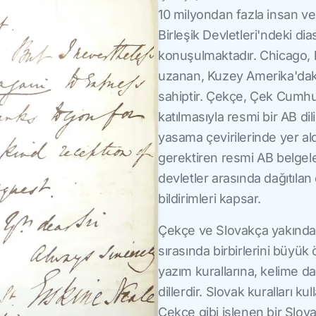
10 milyondan fazla insan v
Birleşik Devletleri'ndeki dia
konuşulmaktadır. Chicago, 
uzanan, Kuzey Amerika'daki
sahiptir. Çekçe, Çek Cumhur
katılmasıyla resmi bir AB di
yasama çevirilerinde yer al
gerektiren resmi AB belgel
devletler arasında dağıtılan 
bildirimleri kapsar.
Çekçe ve Slovakça yakından
sırasında birbirlerini büyük 
yazım kurallarına, kelime dağ
dillerdir. Slovak kuralları k
Çekçe gibi işlenen bir Slovak