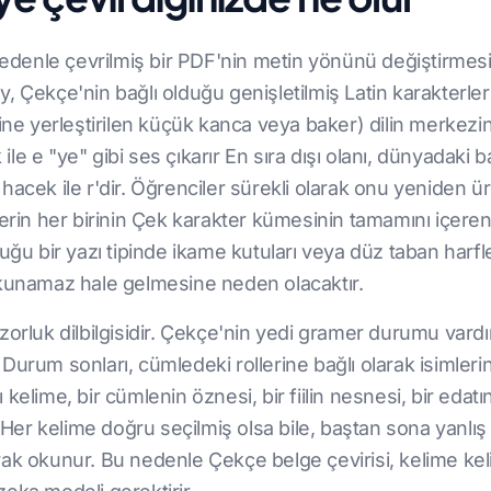
 nedenle çevrilmiş bir PDF'nin metin yönünü değiştirme
, Çekçe'nin bağlı olduğu genişletilmiş Latin karakterle
ine yerleştirilen küçük kanca veya baker) dilin merkezind
k ile e "ye" gibi ses çıkarır En sıra dışı olanı, dünyadaki
an hacek ile r'dir. Öğrenciler sürekli olarak onu yeniden 
erin her birinin Çek karakter kümesinin tamamını içeren 
duğu bir yazı tipinde ikame kutuları veya düz taban har
okunamaz hale gelmesine neden olacaktır.
rluk dilbilgisidir. Çekçe'nin yedi gramer durumu vardır: 
urum sonları, cümledeki rollerine bağlı olarak isimlerin, 
ynı kelime, bir cümlenin öznesi, bir fiilin nesnesi, bir ed
r. Her kelime doğru seçilmiş olsa bile, baştan sona yanl
rak okunur. Bu nedenle Çekçe belge çevirisi, kelime ke