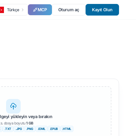
MCP
Oturum aç
Kayıt Olun
Türkçe
elgeyi yükleyin veya bırakın
s. dosya boyutu
1 GB
X
.TXT
.JPG
.PNG
.IDML
.EPUB
.HTML