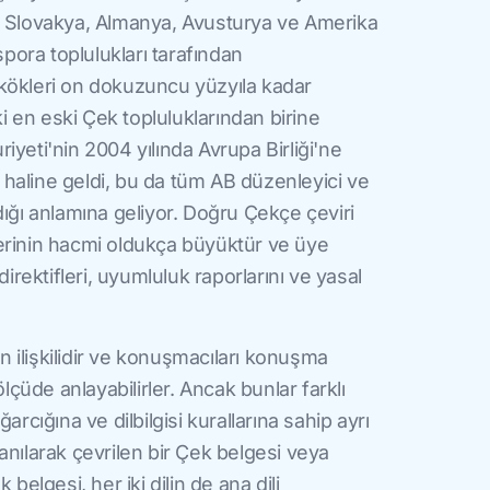
e Slovakya, Almanya, Avusturya ve Amerika
spora toplulukları tarafından
kökleri on dokuzuncu yüzyıla kadar
 en eski Çek topluluklarından birine
iyeti'nin 2004 yılında Avrupa Birliği'ne
li haline geldi, bu da tüm AB düzenleyici ve
dığı anlamına geliyor. Doğru Çekçe çeviri
erinin hacmi oldukça büyüktür ve üye
direktifleri, uyumluluk raporlarını ve yasal
 ilişkilidir ve konuşmacıları konuşma
ölçüde anlayabilirler. Ancak bunlar farklı
arcığına ve dilbilgisi kurallarına sahip ayrı
ullanılarak çevrilen bir Çek belgesi veya
 belgesi, her iki dilin de ana dili