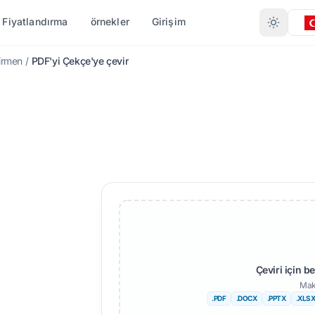
Fiyatlandırma
örnekler
Girişim
irmen
/
PDF'yi Çekçe'ye çevir
 GÖRE ÇEVIRI
FORMATA GÖRE DÖNÜŞTÜR
DIĞER DILLER
DAHA FAZLA DIL
.DOCX)
PDF'den DOCX'ye
ayır
Afrikalı
.XLSX)
PDF'den TXT'ye
engalce
İsveççe
T)
InDesign'dan PDF'ye
rduca
İbranice
TX
XLSX'den PDF'ye
orveççe
Sırpça
ı (.IDML)
TXT'den XLSX'ye
arathi
Slovence
dönüştürücü
elugu
Svahili
Çeviri için b
JPG'den PDF'ye
Mak
en
amilce
Amharca
.PDF
.DOCX
.PPTX
.XLS
JPEG'den PDF'ye
 Çevir
ürkçe
Arnavut