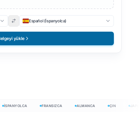
Español (İspanyolca)
elgeyi yükle
SPANYOLCA
FRANSIZCA
ALMANCA
ÇIN
JAPONC