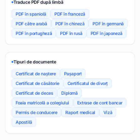
Traduce PDF după limbă
PDF în spaniolă
PDF în franceză
PDF către arabă
PDF în chineză
PDF în germană
PDF în portugheză
PDF în rusă
PDF în japoneză
Tipuri de documente
Certificat de naștere
Pașaport
Certificat de căsătorie
Certificatul de divorț
Certificat de deces
Diplomă
Foaia matricolă a colegiului
Extrase de cont bancar
Permis de conducere
Raport medical
Viză
Apostilă