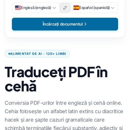
Engleză (engleză)
Español (spaniolă)
Încărcați documentul
ALIMENTAT DE AI · 120+ LIMBI
Traduceți PDF în
cehă
Conversia PDF-urilor între engleză și cehă online.
Cehia folosește un alfabet latin extins cu diacritice
hacek și are șapte cazuri gramaticale care
schimbă terminațiile fiecărui substantiv, adjectiv și