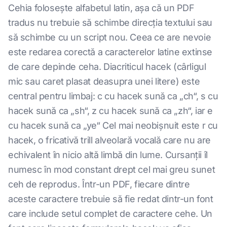
Cehia folosește alfabetul latin, așa că un PDF
tradus nu trebuie să schimbe direcția textului sau
să schimbe cu un script nou. Ceea ce are nevoie
este redarea corectă a caracterelor latine extinse
de care depinde ceha. Diacriticul hacek (cârligul
mic sau caret plasat deasupra unei litere) este
central pentru limbaj: c cu hacek sună ca „ch“, s cu
hacek sună ca „sh“, z cu hacek sună ca „zh“, iar e
cu hacek sună ca „ye“ Cel mai neobișnuit este r cu
hacek, o fricativă trill alveolară vocală care nu are
echivalent în nicio altă limbă din lume. Cursanții îl
numesc în mod constant drept cel mai greu sunet
ceh de reprodus. Într-un PDF, fiecare dintre
aceste caractere trebuie să fie redat dintr-un font
care include setul complet de caractere cehe. Un