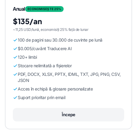
Anual
ECONOMISEȘTE 25%
$135/an
~11,25 USD/lună, economisiți 25% față de lunar
100 de pagini sau 30.000 de cuvinte pe lună
$0.005/cuvânt Traducere AI
120+ limbi
Stocare nelimitată a fișierelor
PDF, DOCX, XLSX, PPTX, IDML, TXT, JPG, PNG, CSV,
JSON
Acces în echipă & glosare personalizate
Suport prioritar prin email
Începe