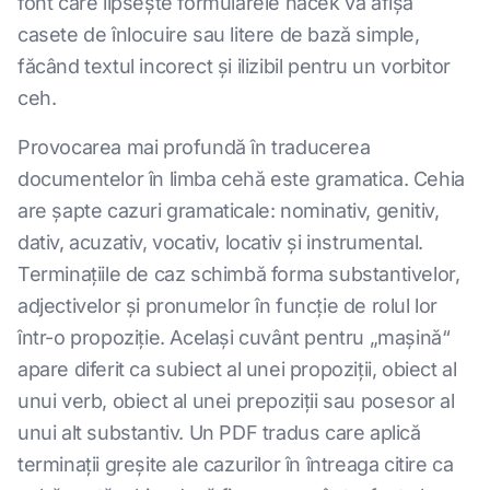
font care lipsește formularele hacek va afișa
casete de înlocuire sau litere de bază simple,
făcând textul incorect și ilizibil pentru un vorbitor
ceh.
Provocarea mai profundă în traducerea
documentelor în limba cehă este gramatica. Cehia
are șapte cazuri gramaticale: nominativ, genitiv,
dativ, acuzativ, vocativ, locativ și instrumental.
Terminațiile de caz schimbă forma substantivelor,
adjectivelor și pronumelor în funcție de rolul lor
într-o propoziție. Același cuvânt pentru „mașină“
apare diferit ca subiect al unei propoziții, obiect al
unui verb, obiect al unei prepoziții sau posesor al
unui alt substantiv. Un PDF tradus care aplică
terminații greșite ale cazurilor în întreaga citire ca