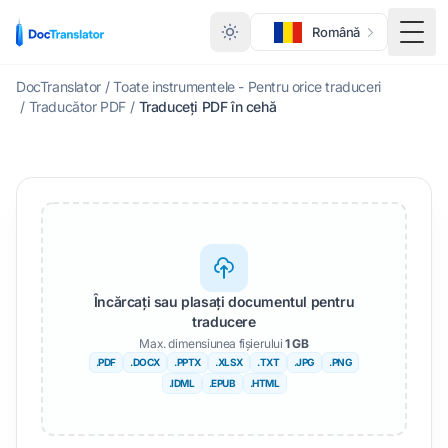
Română
Meni
DocTranslator
/
Toate instrumentele - Pentru orice traduceri
/
Traducător PDF
/
Traduceți PDF în cehă
Încărcați sau plasați documentul pentru
traducere
Max. dimensiunea fișierului
1 GB
.PDF
.DOCX
.PPTX
.XLSX
.TXT
.JPG
.PNG
.IDML
.EPUB
.HTML