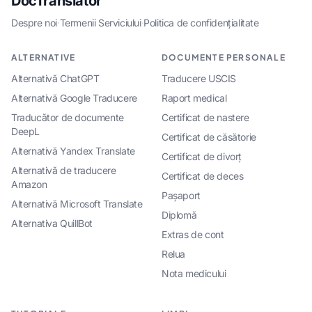
DocTranslator
Despre noi
·
Termenii Serviciului
·
Politica de confidențialitate
ALTERNATIVE
DOCUMENTE PERSONALE
Alternativă ChatGPT
Traducere USCIS
Alternativă Google Traducere
Raport medical
Traducător de documente
Certificat de nastere
DeepL
Certificat de căsătorie
Alternativă Yandex Translate
Certificat de divorț
Alternativă de traducere
Certificat de deces
Amazon
Pașaport
Alternativă Microsoft Translate
Diplomă
Alternativa QuillBot
Extras de cont
Relua
Nota medicului