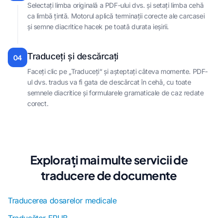
Selectați limba originală a PDF-ului dvs. și setați limba cehă
ca limbă țintă. Motorul aplică terminații corecte ale carcasei
și semne diacritice hacek pe toată durata ieșirii.
Traduceți și descărcați
04
Faceți clic pe „Traduceți“ și așteptați câteva momente. PDF-
ul dvs. tradus va fi gata de descărcat în cehă, cu toate
semnele diacritice și formularele gramaticale de caz redate
corect.
Explorați mai multe servicii de
traducere de documente
Traducerea dosarelor medicale