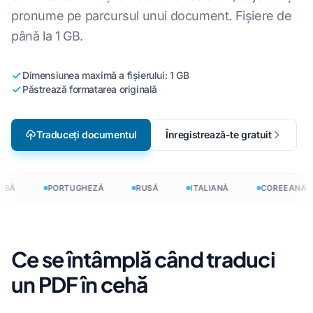
pronume pe parcursul unui document. Fișiere de
până la 1 GB.
Dimensiunea maximă a fișierului: 1 GB
Păstrează formatarea originală
Traduceți documentul
Înregistrează-te gratuit
ABĂ
PORTUGHEZĂ
RUSĂ
ITALIANĂ
COREEANĂ
Ce se întâmplă când traduci
un PDF în cehă