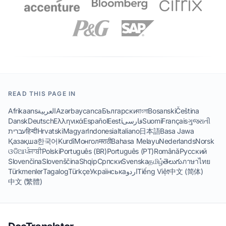
READ THIS PAGE IN
Afrikaans
العربية
Azərbaycanca
Български
বাংলা
Bosanski
Čeština
Dansk
Deutsch
Ελληνικά
Español
Eesti
فارسی
Suomi
Français
ગુજરાતી
עברית
हिन्दी
Hrvatski
Magyar
Indonesia
Italiano
日本語
Basa Jawa
Қазақша
한국어
Kurdî
Монгол
मराठी
Bahasa Melayu
Nederlands
Norsk
ଓଡିଆ
ਪੰਜਾਬੀ
Polski
Português (BR)
Português (PT)
Română
Русский
Slovenčina
Slovenščina
Shqip
Српски
Svenska
தமிழ்
తెలుగు
ภาษาไทย
Türkmenler
Tagalog
Türkçe
Українська
اردو
Tiếng Việt
中文 (简体)
中文 (繁體)