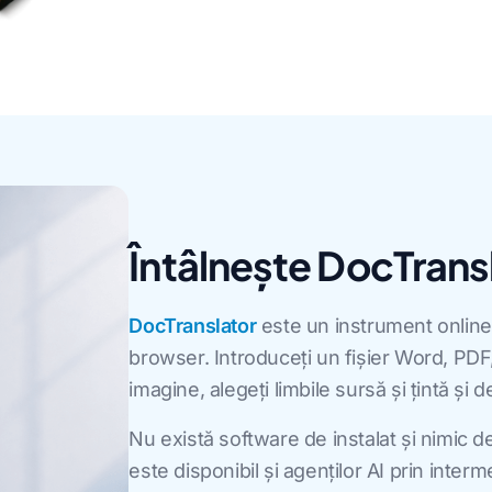
Întâlnește DocTrans
DocTranslator
este un instrument online
browser. Introduceți un fișier Word, PD
imagine, alegeți limbile sursă și țintă și
Nu există software de instalat și nimic 
este disponibil și agenților AI prin inter