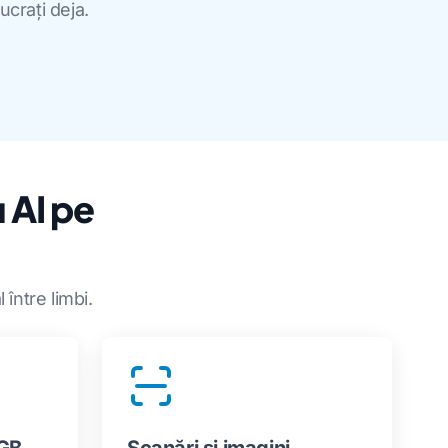
ucrați deja.
 AI pe
între limbi.
 GB
Scanări și imagini