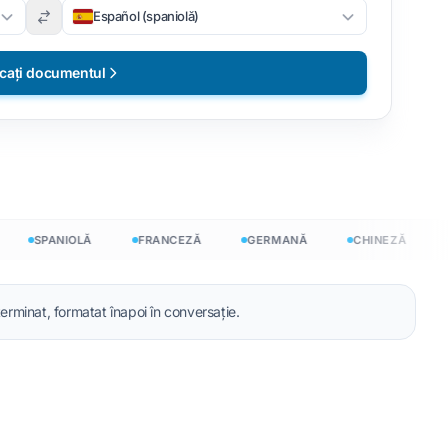
Español (spaniolă)
rcați documentul
SPANIOLĂ
FRANCEZĂ
GERMANĂ
CHINEZĂ
JA
 →
 terminat, formatat înapoi în conversație.
e liber