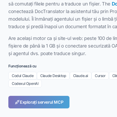
să comutați filele pentru a traduce un fișier. The
Do
conectează DocTranslator la asistentul tău prin Pro
modelului. Îi înmânați agentului un fișier și o limbă ț
traduce și predă înapoi un document formatat în cad
Are același motor ca și site-ul web: peste 100 de l
fișiere de până la 1 GB și o conectare securizată OA
și agentul dvs. poate traduce singur.
Funcționează cu
Codul Claude
Claude Desktop
Claude.ai
Cursor
Cli
Codexul OpenAI
Explorați serverul MCP