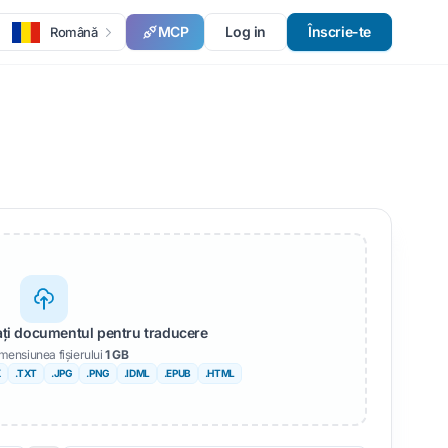
MCP
Log in
Înscrie-te
Română
sați documentul pentru traducere
mensiunea fișierului
1 GB
X
.TXT
.JPG
.PNG
.IDML
.EPUB
.HTML