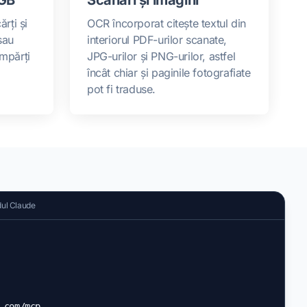
ărți și
OCR încorporat citește textul din
sau
interiorul PDF-urilor scanate,
împărți
JPG-urilor și PNG-urilor, astfel
încât chiar și paginile fotografiate
pot fi traduse.
dul Claude
.com/mcp