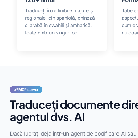
Traduceți între limbile majore și
Tabelele
regionale, din spaniolă, chineză
aspectu
și arabă în swahili și amharică,
cum er
toate dintr-un singur loc.
nu doar
MCP server
Traduceți documente dire
agentul dvs. AI
Dacă lucrați deja într-un agent de codificare AI sau 