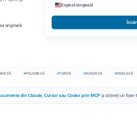
Engleză (engleză)
ișiere CSV
DOCX în TXT
Vietnamez
Filipineză
Încă
 JSON
EPUB către PDF
Italiană
Finlandeză
ea originală
r HTML
Lustrui
Bulgară
uvinte InDesign
Ucrainean
Maghiară
or de cuvinte
Latin
Zulu
ișiere Excel
Ceh
Yoruba
ZĂ
POLONEZĂ
TURCĂ
SUEDEZA
ENGLEZĂ
uvinte
Irlandez
Toate cele 120+ limbi
t
Hmong
documente din Claude, Cursor sau Codex prin MCP
și obțineți un fișier
Începe liber
Încep