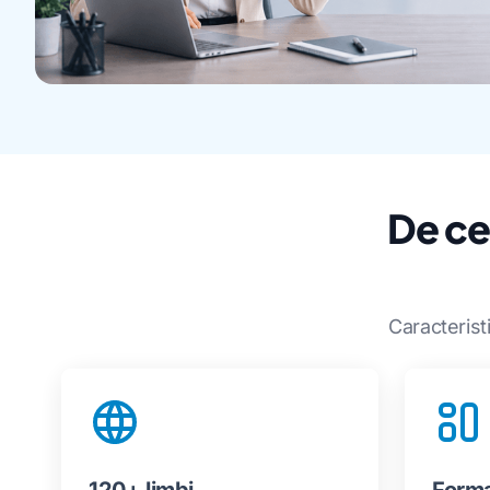
De ce
Caracterist
120+ limbi
Forma