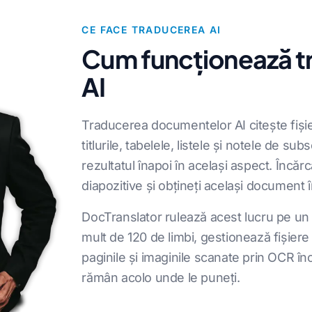
CE FACE TRADUCEREA AI
Cum funcționează t
AI
Traducerea documentelor AI citește fiși
titlurile, tabelele, listele și notele de su
rezultatul înapoi în același aspect. Încă
diapozitive și obțineți același document î
DocTranslator rulează acest lucru pe u
mult de 120 de limbi, gestionează fișiere
paginile și imaginile scanate prin OCR înc
rămân acolo unde le puneți.