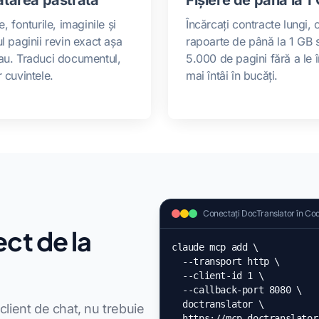
, fonturile, imaginile și
Încărcați contracte lungi, c
l paginii revin exact așa
rapoarte de până la 1 GB 
au. Traduci documentul,
5.000 de pagini fără a le 
 cuvintele.
mai întâi în bucăți.
Conectați DocTranslator în Co
ct de la
claude mcp add \

  --transport http \

  --client-id 1 \

  --callback-port 8080 \

  doctranslator \

client de chat, nu trebuie
  https://mcp.doctranslator