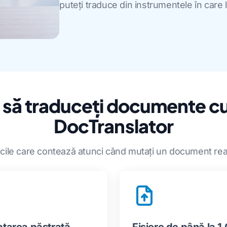
puteți traduce din instrumentele în care l
 să traduceți documente cu
DocTranslator
icile care contează atunci când mutați un document real 
tarea păstrată
Fișiere de până la 1