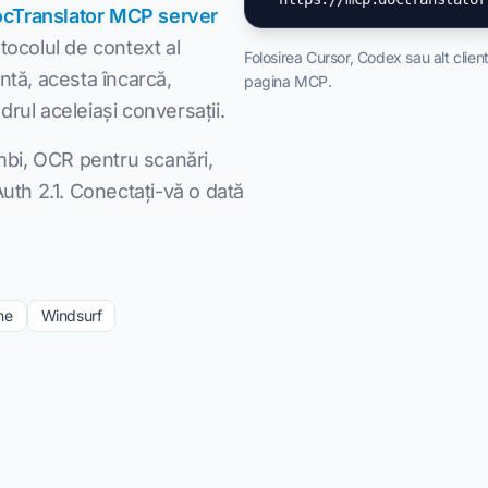
cTranslator MCP server
tocolul de context al
Folosirea Cursor, Codex sau alt clie
intă, acesta încarcă,
pagina MCP.
rul aceleiași conversații.
imbi, OCR pentru scanări,
uth 2.1. Conectați-vă o dată
ne
Windsurf