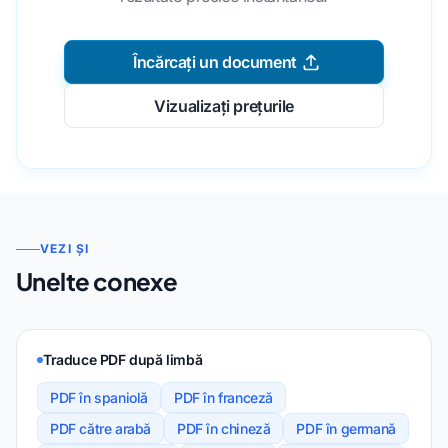
Încărcați un document
Vizualizați prețurile
VEZI ȘI
Unelte conexe
Traduce PDF după limbă
PDF în spaniolă
PDF în franceză
PDF către arabă
PDF în chineză
PDF în germană