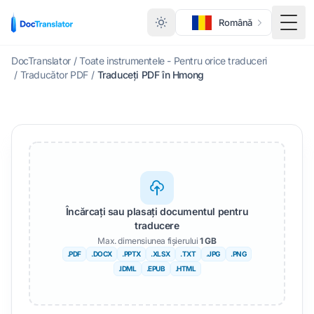
Română
Meni
DocTranslator
/
Toate instrumentele - Pentru orice traduceri
/
Traducător PDF
/
Traduceți PDF în Hmong
Încărcați sau plasați documentul pentru
traducere
Max. dimensiunea fișierului
1 GB
.PDF
.DOCX
.PPTX
.XLSX
.TXT
.JPG
.PNG
.IDML
.EPUB
.HTML