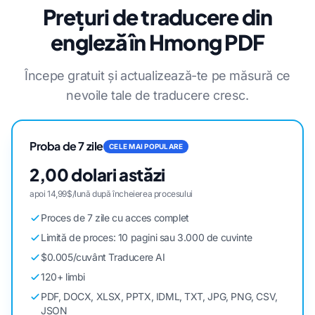
Prețuri de traducere din
engleză în Hmong PDF
Începe gratuit și actualizează-te pe măsură ce
nevoile tale de traducere cresc.
Proba de 7 zile
CELE MAI POPULARE
2,00 dolari astăzi
apoi 14,99$/lună după încheierea procesului
Proces de 7 zile cu acces complet
Limită de proces: 10 pagini sau 3.000 de cuvinte
$0.005/cuvânt Traducere AI
120+ limbi
PDF, DOCX, XLSX, PPTX, IDML, TXT, JPG, PNG, CSV,
JSON