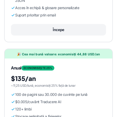
JSON
Acces în echipă & glosare personalizate
Suport prioritar prin email
Începe
🎉 Cea mai bună valoare: economisiți 44,88 USD/an
Anual
ECONOMISEȘTE 25%
$135/an
~11,25 USD/lună, economisiți 25% față de lunar
100 de pagini sau 30.000 de cuvinte pe lună
$0.005/cuvânt Traducere AI
120+ limbi
Stocare nelimitată a fișierelor