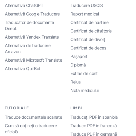
Alternativă ChatGPT
Traducere USCIS
Alternativă Google Traducere
Raport medical
Traducător de documente
Certificat de nastere
DeepL
Certificat de căsătorie
Alternativă Yandex Translate
Certificat de divorț
Alternativă de traducere
Certificat de deces
Amazon
Pașaport
Alternativă Microsoft Translate
Diplomă
Alternativa QuillBot
Extras de cont
Relua
Nota medicului
TUTORIALE
LIMBI
Traduce documentele scanate
Traduceți PDF în spaniolă
Cum să obțineți o traducere
Traduce PDF în franceză
oficială
Traduce PDF în germană