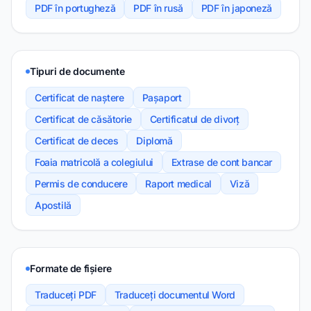
PDF în portugheză
PDF în rusă
PDF în japoneză
Tipuri de documente
Certificat de naștere
Pașaport
Certificat de căsătorie
Certificatul de divorț
Certificat de deces
Diplomă
Foaia matricolă a colegiului
Extrase de cont bancar
Permis de conducere
Raport medical
Viză
Apostilă
Formate de fișiere
Traduceți PDF
Traduceți documentul Word