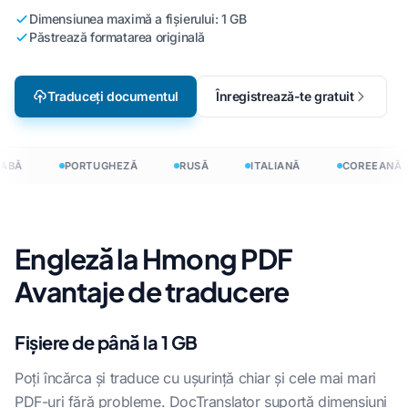
Dimensiunea maximă a fișierului: 1 GB
Păstrează formatarea originală
Traduceți documentul
Înregistrează-te gratuit
ABĂ
PORTUGHEZĂ
RUSĂ
ITALIANĂ
COREEANĂ
Engleză la Hmong PDF
Avantaje de traducere
Fișiere de până la 1 GB
Poți încărca și traduce cu ușurință chiar și cele mai mari
PDF-uri fără probleme. DocTranslator suportă dimensiuni