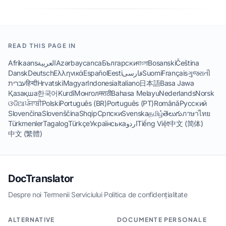
READ THIS PAGE IN
Afrikaans
العربية
Azərbaycanca
Български
বাংলা
Bosanski
Čeština
Dansk
Deutsch
Ελληνικά
Español
Eesti
فارسی
Suomi
Français
ગુજરાતી
עברית
हिन्दी
Hrvatski
Magyar
Indonesia
Italiano
日本語
Basa Jawa
Қазақша
한국어
Kurdî
Монгол
मराठी
Bahasa Melayu
Nederlands
Norsk
ଓଡିଆ
ਪੰਜਾਬੀ
Polski
Português (BR)
Português (PT)
Română
Русский
Slovenčina
Slovenščina
Shqip
Српски
Svenska
தமிழ்
తెలుగు
ภาษาไทย
Türkmenler
Tagalog
Türkçe
Українська
اردو
Tiếng Việt
中文 (简体)
中文 (繁體)
DocTranslator
Despre noi
·
Termenii Serviciului
·
Politica de confidențialitate
ALTERNATIVE
DOCUMENTE PERSONALE