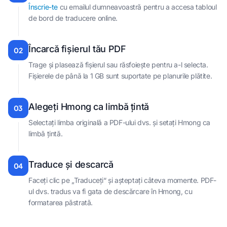
Înscrie-te
cu emailul dumneavoastră pentru a accesa tabloul
de bord de traducere online.
Încarcă fișierul tău PDF
02
Trage și plasează fișierul sau răsfoiește pentru a-l selecta.
Fișierele de până la 1 GB sunt suportate pe planurile plătite.
Alegeți Hmong ca limbă țintă
03
Selectați limba originală a PDF-ului dvs. și setați Hmong ca
limbă țintă.
Traduce și descarcă
04
Faceți clic pe „Traduceți“ și așteptați câteva momente. PDF-
ul dvs. tradus va fi gata de descărcare în Hmong, cu
formatarea păstrată.