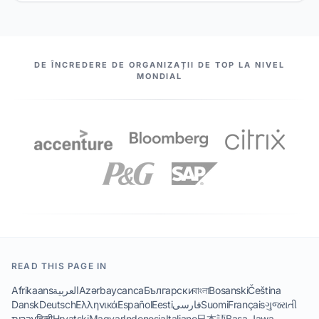
PARTENERII NOȘTRI
DE ÎNCREDERE DE ORGANIZAȚII DE TOP LA NIVEL
MONDIAL
READ THIS PAGE IN
Afrikaans
العربية
Azərbaycanca
Български
বাংলা
Bosanski
Čeština
Dansk
Deutsch
Ελληνικά
Español
Eesti
فارسی
Suomi
Français
ગુજરાતી
עברית
हिन्दी
Hrvatski
Magyar
Indonesia
Italiano
日本語
Basa Jawa