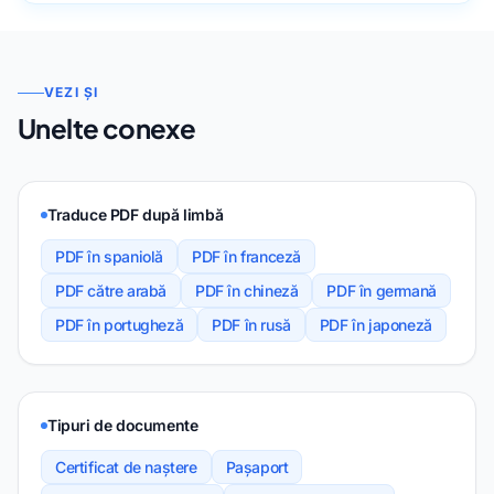
VEZI ȘI
Unelte conexe
Traduce PDF după limbă
PDF în spaniolă
PDF în franceză
PDF către arabă
PDF în chineză
PDF în germană
PDF în portugheză
PDF în rusă
PDF în japoneză
Tipuri de documente
Certificat de naștere
Pașaport