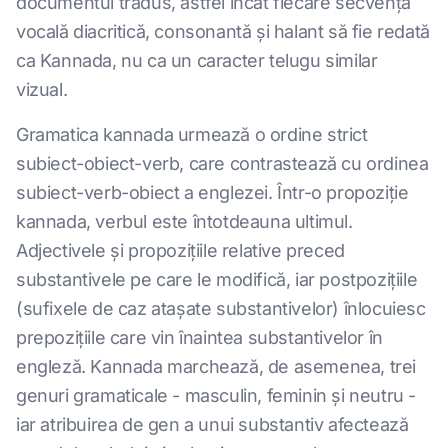
documentul tradus, astfel încât fiecare secvență
vocală diacritică, consonantă și halant să fie redată
ca Kannada, nu ca un caracter telugu similar
vizual.
Gramatica kannada urmează o ordine strict
subiect-obiect-verb, care contrastează cu ordinea
subiect-verb-obiect a englezei. Într-o propoziție
kannada, verbul este întotdeauna ultimul.
Adjectivele și propozițiile relative preced
substantivele pe care le modifică, iar postpozițiile
(sufixele de caz atașate substantivelor) înlocuiesc
prepozițiile care vin înaintea substantivelor în
engleză. Kannada marchează, de asemenea, trei
genuri gramaticale - masculin, feminin și neutru -
iar atribuirea de gen a unui substantiv afectează