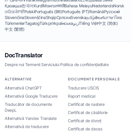
Қазақша
한국어
Kurdî
Монгол
मराठी
Bahasa Melayu
Nederlands
Norsk
ଓଡିଆ
ਪੰਜਾਬੀ
Polski
Português (BR)
Português (PT)
Română
Русский
Slovenčina
Slovenščina
Shqip
Српски
Svenska
தமிழ்
తెలుగు
ภาษาไทย
Türkmenler
Tagalog
Türkçe
Українська
اردو
Tiếng Việt
中文 (简体)
中文 (繁體)
DocTranslator
Despre noi
·
Termenii Serviciului
·
Politica de confidențialitate
ALTERNATIVE
DOCUMENTE PERSONALE
Alternativă ChatGPT
Traducere USCIS
Alternativă Google Traducere
Raport medical
Traducător de documente
Certificat de nastere
DeepL
Certificat de căsătorie
Alternativă Yandex Translate
Certificat de divorț
Alternativă de traducere
Certificat de deces