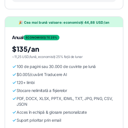
🎉 Cea mai bună valoare: economisiți 44,88 USD/an
Anual
ECONOMISEȘTE 25%
$135/an
~11,25 USD/lună, economisiți 25% față de lunar
100 de pagini sau 30.000 de cuvinte pe lună
$0.005/cuvânt Traducere AI
120+ limbi
Stocare nelimitată a fișierelor
PDF, DOCX, XLSX, PPTX, IDML, TXT, JPG, PNG, CSV,
JSON
Acces în echipă & glosare personalizate
Suport prioritar prin email