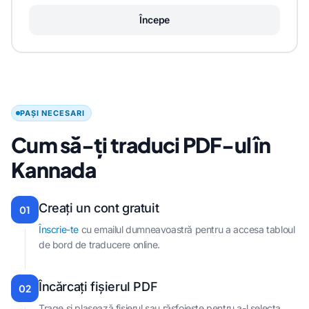
Începe
PAȘI NECESARI
Cum să-ți traduci PDF-ul în
Kannada
Creați un cont gratuit
01
Înscrie-te
cu emailul dumneavoastră pentru a accesa tabloul
de bord de traducere online.
Încărcați fișierul PDF
02
Trage și plasează fișierul sau răsfoiește pentru a-l selecta.