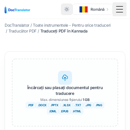
Română
Meni
DocTranslator
/
Toate instrumentele - Pentru orice traduceri
/
Traducător PDF
/
Traduceți PDF în Kannada
Încărcați sau plasați documentul pentru
traducere
Max. dimensiunea fișierului
1 GB
.PDF
.DOCX
.PPTX
.XLSX
.TXT
.JPG
.PNG
.IDML
.EPUB
.HTML