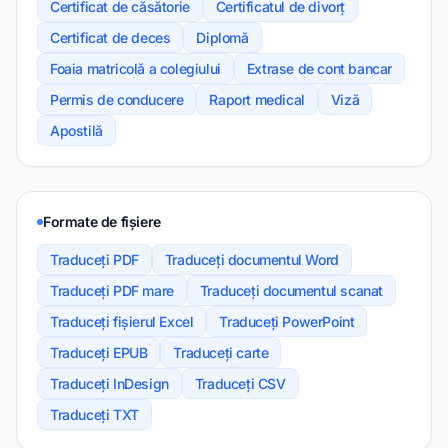
Certificat de căsătorie
Certificatul de divorț
Certificat de deces
Diplomă
Foaia matricolă a colegiului
Extrase de cont bancar
Permis de conducere
Raport medical
Viză
Apostilă
Formate de fișiere
Traduceți PDF
Traduceți documentul Word
Traduceți PDF mare
Traduceți documentul scanat
Traduceți fișierul Excel
Traduceți PowerPoint
Traduceți EPUB
Traduceți carte
Traduceți InDesign
Traduceți CSV
Traduceți TXT