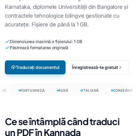
Karnataka, diplomele Universității din Bangalore și
contractele tehnologice bilingve gestionate cu
acuratețe. Fișiere de până la 1 GB.
Dimensiunea maximă a fișierului: 1 GB
Păstrează formatarea originală
Traduceți documentul
Înregistrează-te gratuit
BĂ
PORTUGHEZĂ
RUSĂ
ITALIANĂ
COREEANĂ
Ce se întâmplă când traduci
un PDF în Kannada