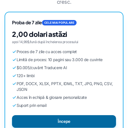
cresc.
Proba de 7 zile
CELE MAI POPULARE
2,00 dolari astăzi
apoi 14,99$/lună după încheierea procesului
Proces de 7 zile cu acces complet
Limită de proces: 10 pagini sau 3.000 de cuvinte
$0.005/cuvânt Traducere AI
120+ limbi
PDF, DOCX, XLSX, PPTX, IDML, TXT, JPG, PNG, CSV,
JSON
Acces în echipă & glosare personalizate
Suport prin email
Începe