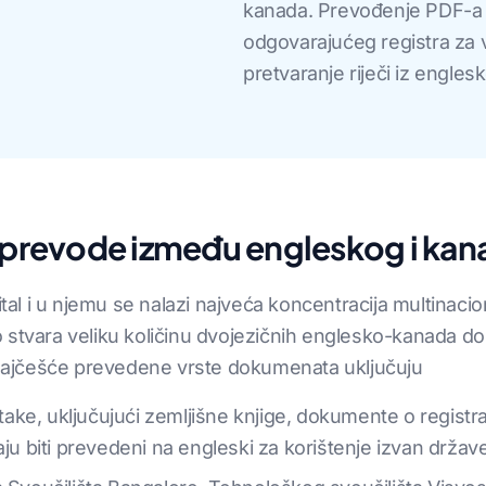
kanada. Prevođenje PDF-a n
odgovarajućeg registra za
pretvaranje riječi iz engles
 prevode između engleskog i kana
tal i u njemu se nalazi najveća koncentracija multinacional
 Ovo stvara veliku količinu dvojezičnih englesko-kanada
ajčešće prevedene vrste dokumenata uključuju
e, uključujući zemljišne knjige, dokumente o registraci
aju biti prevedeni na engleski za korištenje izvan držav