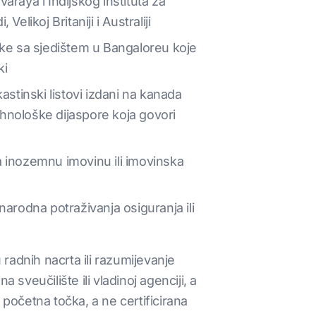
raya i Indijskog instituta za
likoj Britaniji i Australiji
tke sa sjedištem u Bangaloreu koje
ki
kastinski listovi izdani na kanada
tehnološke dijaspore koja govori
a inozemnu imovinu ili imovinska
narodna potraživanja osiguranja ili
radnih nacrta ili razumijevanje
veučilište ili vladinoj agenciji, a
e početna točka, a ne certificirana