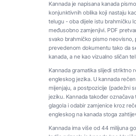
Kannada je napisana kanada pismo
konjunktivnih oblika koji nastaju k
telugu - oba dijele istu brahmičku lo
međusobno zamjenjivi. PDF pretvarač
svako brahmičko pismo neovisno, 
prevedenom dokumentu tako da se sv
kanada, a ne kao vizualno sličan te
Kannada gramatika slijedi striktno 
engleskog jezika. U kannada rečenici
mijenjaju, a postpozicije (padežni 
jeziku. Kannada također označava tr
glagola i odabir zamjenice kroz re
engleskog na kanada stoga zahtijev
Kannada ima više od 44 milijuna govo