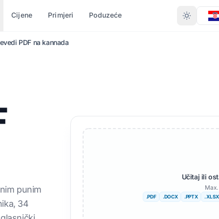
Cijene
Primjeri
Poduzeće
revedi PDF na kannada
EMA TIPU
PRETVORITE PREMA
DRUGI JEZICI
VIŠE JEZIKA
FORMATU
t (.DOCX)
PDF u DOCX
Ne
Afrički
F
a (.XLSX)
PDF u TXT
Bengalski
švedski
PPT)
InDesign u PDF
Urdu
Hebrejski
PTX
XLSX u PDF
Norveški
Srpski
teka (.IDML)
TXT u XLSX
Marati
Slovenski
Učitaj ili o
elj
JPG u PDF
Teluški
Svahili
Max. 
anim punim
.PDF
.DOCX
.PPTX
. XLSX
itelj
JPEG u PDF
Tamil
Amharski
ika, 34
uglasnički
 datoteke
PNG u PDF
Turski
Albanski