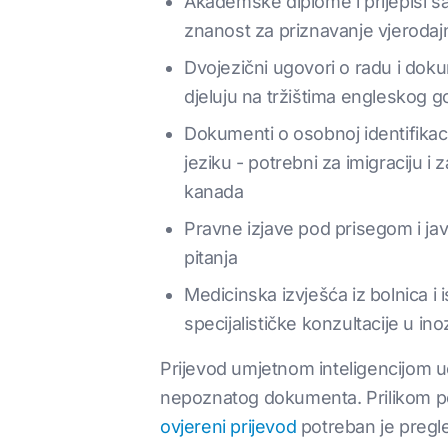
Akademske diplome i prijepisi sa
znanost za priznavanje vjerodajni
Dvojezični ugovori o radu i dok
djeluju na tržištima engleskog 
Dokumenti o osobnoj identifikaciji
jeziku - potrebni za imigraciju 
kanada
Pravne izjave pod prisegom i ja
pitanja
Medicinska izvješća iz bolnica i
specijalističke konzultacije u i
Prijevod umjetnom inteligencijom uč
nepoznatog dokumenta. Prilikom podn
ovjereni prijevod
potreban je pregled