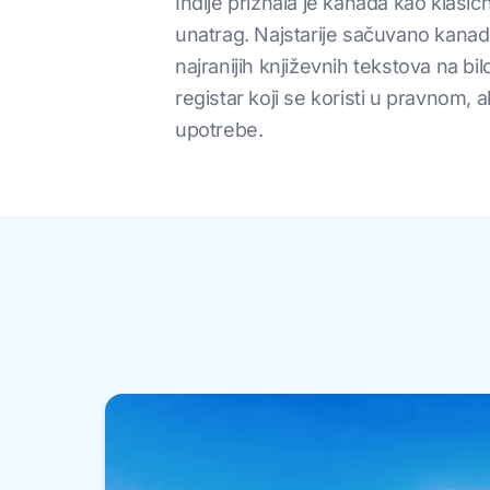
Indije priznala je kanada kao klasič
unatrag. Najstarije sačuvano kanads
najranijih književnih tekstova na b
registar koji se koristi u pravnom
upotrebe.