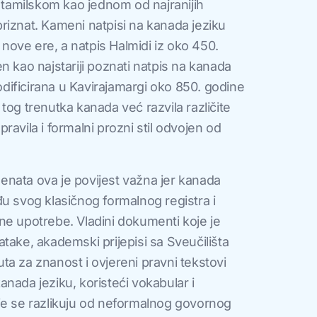
e tamilskom kao jednom od najranijih
e priznat. Kameni natpisi na kanada jeziku
a nove ere, a natpis Halmidi iz oko 450.
n kao najstariji poznati natpis na kanada
kodificirana u Kavirajamargi oko 850. godine
tog trenutka kanada već razvila različite
ravila i formalni prozni stil odvojen od
nata ova je povijest važna jer kanada
u svog klasičnog formalnog registra i
ne upotrebe. Vladini dokumenti koje je
take, akademski prijepisi sa Sveučilišta
tuta za znanost i ovjereni pravni tekstovi
nada jeziku, koristeći vokabular i
je se razlikuju od neformalnog govornog