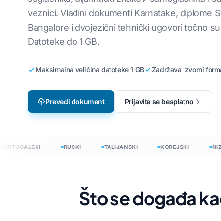
veznici. Vladini dokumenti Karnatake, diplome S
Lokalizacija videoigara
Prevedite CSV
ki
Engleski na korejski
Bangalore i dvojezični tehnički ugovori točno su
e-učenje
Prevedite JS
i
Engleski na arapski
Datoteke do 1 GB.
HTML prevodit
emski
Engleski na turski
Maksimalna veličina datoteke 1 GB
Zadržava izvorni form
Brojanje riječ
Engleski na indonezijski
.DOCX Brojač r
zijski
Engleski na hindski
Prevedi dokument
Prijavite se besplatno
Broj datoteka
Engleski na urdu
Excel
PowerPoint W
RTUGALSKI
RUSKI
TALIJANSKI
KOREJSKI
NIZOZ
e na 120+ jezika
revedite dokumente na 120+ jezika
Što se događa ka