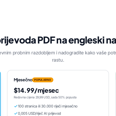
prijevoda PDF na engleski n
evnim probnim razdobljem i nadogradite kako vaše pot
rastu.
Mjesečno
POPULARNO
$14.99/mjesec
Redovna cijena 29,99 USD, sada 50% popusta
100 stranica ili 30.000 riječi mjesečno
0,005 USD/riječ AI prijevod