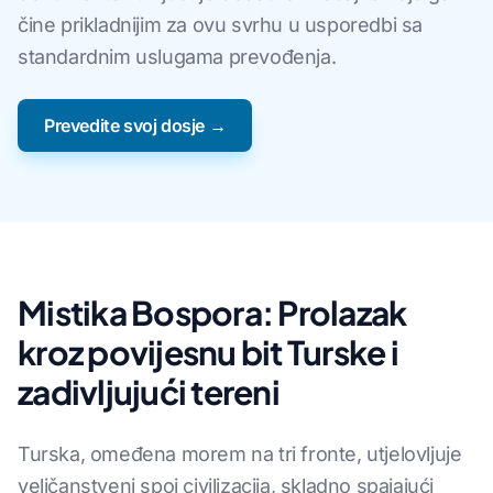
čine prikladnijim za ovu svrhu u usporedbi sa
standardnim uslugama prevođenja.
Prevedite svoj dosje →
Mistika Bospora: Prolazak
kroz povijesnu bit Turske i
zadivljujući tereni
Turska, omeđena morem na tri fronte, utjelovljuje
veličanstveni spoj civilizacija, skladno spajajući