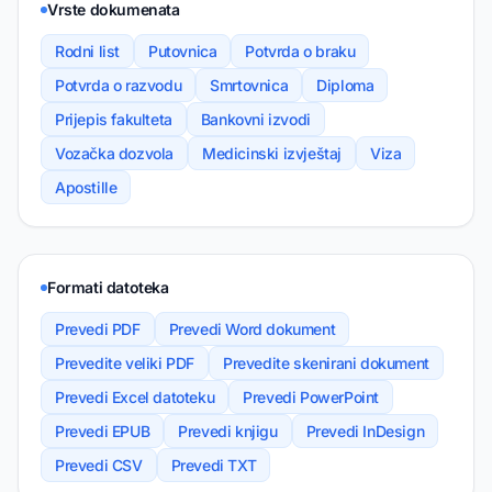
Vrste dokumenata
Rodni list
Putovnica
Potvrda o braku
Potvrda o razvodu
Smrtovnica
Diploma
Prijepis fakulteta
Bankovni izvodi
Vozačka dozvola
Medicinski izvještaj
Viza
Apostille
Formati datoteka
Prevedi PDF
Prevedi Word dokument
Prevedite veliki PDF
Prevedite skenirani dokument
Prevedi Excel datoteku
Prevedi PowerPoint
Prevedi EPUB
Prevedi knjigu
Prevedi InDesign
Prevedi CSV
Prevedi TXT