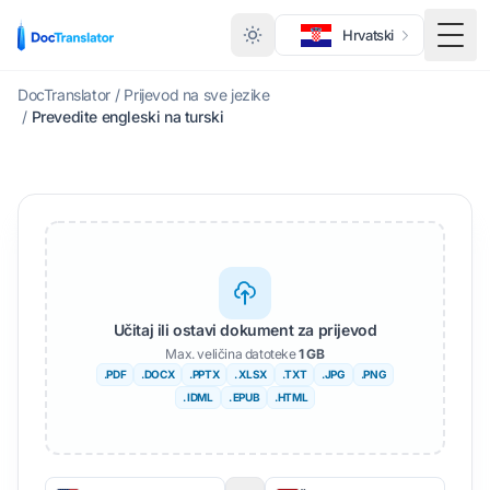
Hrvatski
Toggl
DocTranslator
/
Prijevod na sve jezike
/
Prevedite engleski na turski
Učitaj ili ostavi dokument za prijevod
Max. veličina datoteke
1 GB
.PDF
.DOCX
.PPTX
. XLSX
.TXT
.JPG
.PNG
. IDML
. EPUB
.HTML