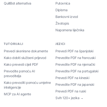
QuillBot alternativa
Putovnica
Diploma
Bankovni izvod
Životopis
Napomena liječnika
TUTORIJALI
JEZICI
Prevedi skenirane dokumente
Prevedi PDF na španjolski
Kako dobiti službeni prijevod
Prevedite PDF na francuski
Kako prevesti cijeli PDF
Prevedite PDF na njemački
Prevodite pomoću AI
Prevedite PDF na portugalski
prevoditelja
Prevedi PDF na kineski
Kako prevoditi pomoću umjetne
Prevedite PDF na japanski
inteligencije
Prevedi PDF na ruski
MCP za AI agente
Svih 120+ jezika →