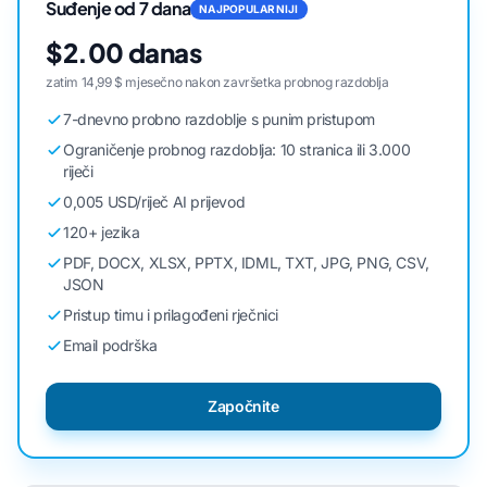
Suđenje od 7 dana
NAJPOPULARNIJI
$2.00 danas
zatim 14,99 $ mjesečno nakon završetka probnog razdoblja
7-dnevno probno razdoblje s punim pristupom
Ograničenje probnog razdoblja: 10 stranica ili 3.000
riječi
0,005 USD/riječ AI prijevod
120+ jezika
PDF, DOCX, XLSX, PPTX, IDML, TXT, JPG, PNG, CSV,
JSON
Pristup timu i prilagođeni rječnici
Email podrška
Započnite