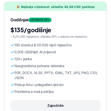
🎉 Najbolja vrijednost: uštedite 44,88 USD godišnje
Godišnjak
UŠTEDITE 25%
$135/godišnje
~11,25 USD mjesečno, uštedite 25% u odnosu na mjesečno
100 stranica ili 30.000 riječi mjesečno
0,005 USD/riječ AI prijevod
120+ jezika
Neograničena pohrana datoteka
PDF, DOCX, XLSX, PPTX, IDML, TXT, JPG, PNG, CSV,
JSON
Pristup timu i prilagođeni rječnici
Prioritetna e-mail podrška
Započnite