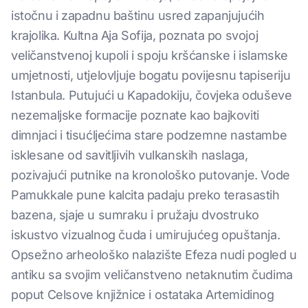
istočnu i zapadnu baštinu usred zapanjujućih
krajolika. Kultna Aja Sofija, poznata po svojoj
veličanstvenoj kupoli i spoju kršćanske i islamske
umjetnosti, utjelovljuje bogatu povijesnu tapiseriju
Istanbula. Putujući u Kapadokiju, čovjeka oduševe
nezemaljske formacije poznate kao bajkoviti
dimnjaci i tisućljećima stare podzemne nastambe
isklesane od savitljivih vulkanskih naslaga,
pozivajući putnike na kronološko putovanje. Vode
Pamukkale pune kalcita padaju preko terasastih
bazena, sjaje u sumraku i pružaju dvostruko
iskustvo vizualnog čuda i umirujućeg opuštanja.
Opsežno arheološko nalazište Efeza nudi pogled u
antiku sa svojim veličanstveno netaknutim čudima
poput Celsove knjižnice i ostataka Artemidinog