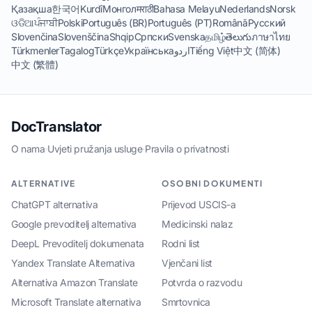
Қазақша
한국어
Kurdî
Монгол
मराठी
Bahasa Melayu
Nederlands
Norsk
ଓଡିଆ
ਪੰਜਾਬੀ
Polski
Português (BR)
Português (PT)
Română
Русский
Slovenčina
Slovenščina
Shqip
Српски
Svenska
தமிழ்
తెలుగు
ภาษาไทย
Türkmenler
Tagalog
Türkçe
Українська
اردو
Tiếng Việt
中文 (简体)
中文 (繁體)
DocTranslator
O nama
·
Uvjeti pružanja usluge
·
Pravila o privatnosti
ALTERNATIVE
OSOBNI DOKUMENTI
ChatGPT alternativa
Prijevod USCIS-a
Google prevoditelj alternativa
Medicinski nalaz
DeepL Prevoditelj dokumenata
Rodni list
Yandex Translate Alternativa
Vjenčani list
Alternativa Amazon Translate
Potvrda o razvodu
Microsoft Translate alternativa
Smrtovnica