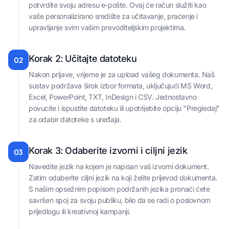
potvrdite svoju adresu e-pošte. Ovaj će račun služiti kao
vaše personalizirano središte za učitavanje, praćenje i
upravljanje svim vašim prevoditeljskim projektima.
Korak 2: Učitajte datoteku
02
Nakon prijave, vrijeme je za upload vašeg dokumenta. Naš
sustav podržava širok izbor formata, uključujući MS Word,
Excel, PowerPoint, TXT, InDesign i CSV. Jednostavno
povucite i ispustite datoteku ili upotrijebite opciju "Pregledaj"
za odabir datoteke s uređaja.
Korak 3: Odaberite izvorni i ciljni jezik
03
Navedite jezik na kojem je napisan vaš izvorni dokument.
Zatim odaberite ciljni jezik na koji želite prijevod dokumenta.
S našim opsežnim popisom podržanih jezika pronaći ćete
savršen spoj za svoju publiku, bilo da se radi o poslovnom
prijedlogu ili kreativnoj kampanji.