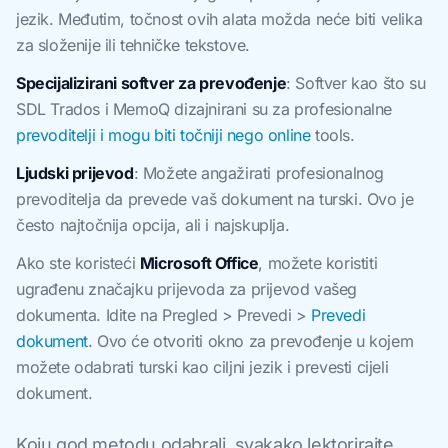
jezik. Međutim, točnost ovih alata možda neće biti velika
za složenije ili tehničke tekstove.
Specijalizirani softver za prevođenje
: Softver kao što su
SDL Trados i MemoQ dizajnirani su za profesionalne
prevoditelji i mogu biti točniji nego online
tools.
Ljudski prijevod
: Možete angažirati profesionalnog
prevoditelja da prevede vaš dokument na turski. Ovo je
često najtočnija opcija, ali i najskuplja.
Ako ste koristeći
Microsoft Office
, možete koristiti
ugrađenu značajku prijevoda za prijevod vašeg
dokumenta. Idite na Pregled > Prevedi >
Prevedi
dokument
. Ovo će otvoriti okno za prevođenje u kojem
možete odabrati turski kao ciljni jezik i prevesti cijeli
dokument.
Koju god metodu odabrali, svakako lektorirajte