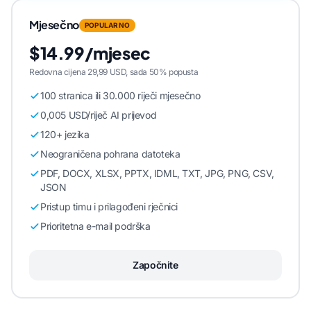
Mjesečno
POPULARNO
$14.99/mjesec
Redovna cijena 29,99 USD, sada 50% popusta
100 stranica ili 30.000 riječi mjesečno
0,005 USD/riječ AI prijevod
120+ jezika
Neograničena pohrana datoteka
PDF, DOCX, XLSX, PPTX, IDML, TXT, JPG, PNG, CSV,
JSON
Pristup timu i prilagođeni rječnici
Prioritetna e-mail podrška
Započnite