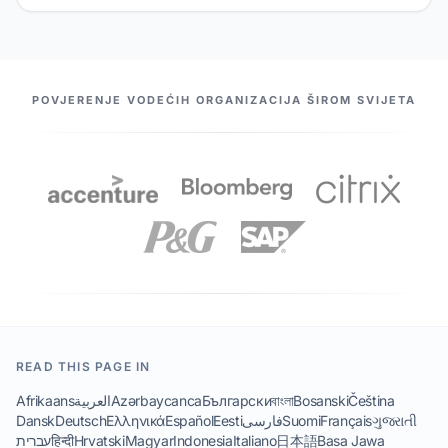
NAŠI PARTNERI
POVJERENJE VODEĆIH ORGANIZACIJA ŠIROM SVIJETA
READ THIS PAGE IN
Afrikaans
العربية
Azərbaycanca
Български
বাংলা
Bosanski
Čeština
Dansk
Deutsch
Ελληνικά
Español
Eesti
فارسی
Suomi
Français
ગુજરાતી
עברית
हिन्दी
Hrvatski
Magyar
Indonesia
Italiano
日本語
Basa Jawa