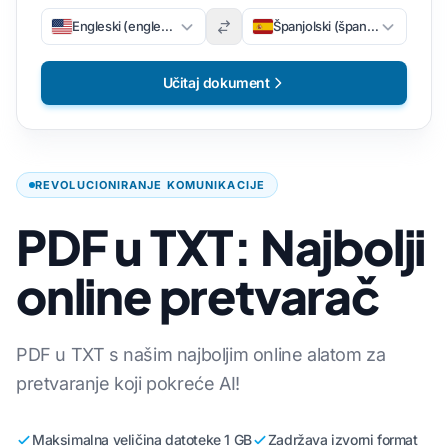
Engleski (engleski)
Španjolski (španjolski)
Učitaj dokument
REVOLUCIONIRANJE KOMUNIKACIJE
PDF u TXT: Najbolji
online pretvarač
PDF u TXT s našim najboljim online alatom za
pretvaranje koji pokreće AI!
Maksimalna veličina datoteke 1 GB
Zadržava izvorni format