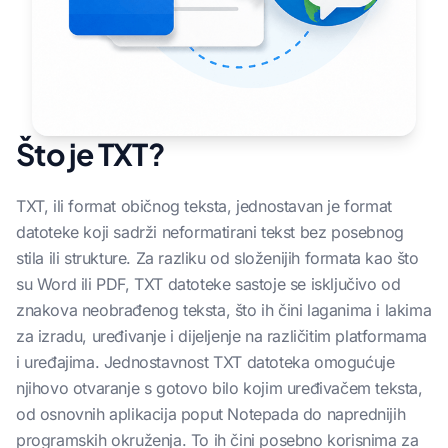
Što je TXT?
TXT, ili format običnog teksta, jednostavan je format
datoteke koji sadrži neformatirani tekst bez posebnog
stila ili strukture. Za razliku od složenijih formata kao što
su Word ili PDF, TXT datoteke sastoje se isključivo od
znakova neobrađenog teksta, što ih čini laganima i lakima
za izradu, uređivanje i dijeljenje na različitim platformama
i uređajima. Jednostavnost TXT datoteka omogućuje
njihovo otvaranje s gotovo bilo kojim uređivačem teksta,
od osnovnih aplikacija poput Notepada do naprednijih
programskih okruženja. To ih čini posebno korisnima za