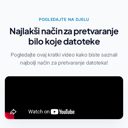
POGLEDAJTE NA DJELU
Najlakši način za pretvaranje
bilo koje datoteke
Pogledajte ovaj kratki video kako biste saznali
najbolji način za pretvaranje datoteka!