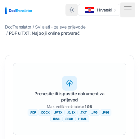
Hrvatski
Toggl
DocTranslator
/
Svi alati - za sve prijevode
/
PDF u TXT: Najbolji online pretvarač
Prenesite ili ispustite dokument za
prijevod
Max. veličina datoteke
1 GB
.PDF
.DOCX
.PPTX
.XLSX
.TXT
.JPG
.PNG
.IDML
.EPUB
.HTML