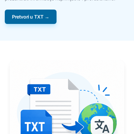
Pretvori u TXT →