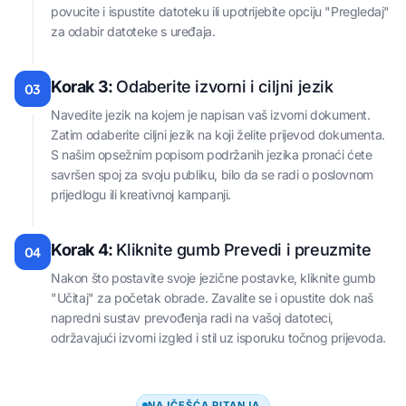
povucite i ispustite datoteku ili upotrijebite opciju "Pregledaj"
za odabir datoteke s uređaja.
Korak 3:
Odaberite izvorni i ciljni jezik
03
Navedite jezik na kojem je napisan vaš izvorni dokument.
Zatim odaberite ciljni jezik na koji želite prijevod dokumenta.
S našim opsežnim popisom podržanih jezika pronaći ćete
savršen spoj za svoju publiku, bilo da se radi o poslovnom
prijedlogu ili kreativnoj kampanji.
Korak 4:
Kliknite gumb Prevedi i preuzmite
04
Nakon što postavite svoje jezične postavke, kliknite gumb
"Učitaj" za početak obrade. Zavalite se i opustite dok naš
napredni sustav prevođenja radi na vašoj datoteci,
održavajući izvorni izgled i stil uz isporuku točnog prijevoda.
NAJČEŠĆA PITANJA