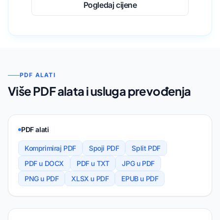
Pogledaj cijene
PDF ALATI
Više PDF alata i usluga prevođenja
PDF alati
Komprimiraj PDF
Spoji PDF
Split PDF
PDF u DOCX
PDF u TXT
JPG u PDF
PNG u PDF
XLSX u PDF
EPUB u PDF