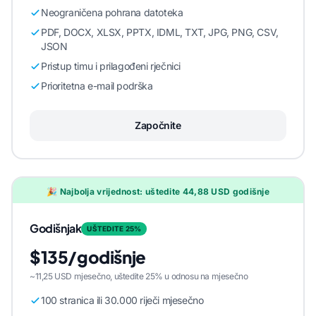
Neograničena pohrana datoteka
PDF, DOCX, XLSX, PPTX, IDML, TXT, JPG, PNG, CSV,
JSON
Pristup timu i prilagođeni rječnici
Prioritetna e-mail podrška
Započnite
🎉 Najbolja vrijednost: uštedite 44,88 USD godišnje
Godišnjak
UŠTEDITE 25%
$135/godišnje
~11,25 USD mjesečno, uštedite 25% u odnosu na mjesečno
100 stranica ili 30.000 riječi mjesečno