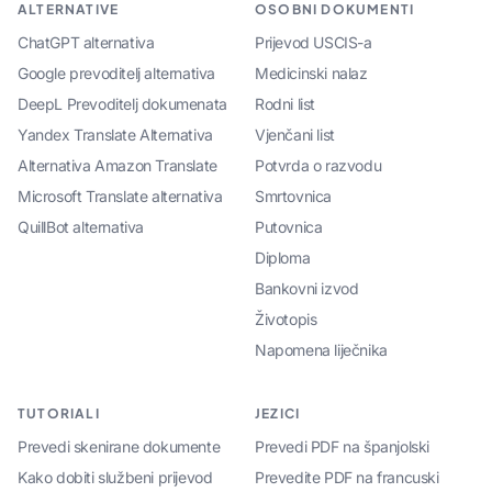
ALTERNATIVE
OSOBNI DOKUMENTI
ChatGPT alternativa
Prijevod USCIS-a
Google prevoditelj alternativa
Medicinski nalaz
DeepL Prevoditelj dokumenata
Rodni list
Yandex Translate Alternativa
Vjenčani list
Alternativa Amazon Translate
Potvrda o razvodu
Microsoft Translate alternativa
Smrtovnica
QuillBot alternativa
Putovnica
Diploma
Bankovni izvod
Životopis
Napomena liječnika
TUTORIALI
JEZICI
Prevedi skenirane dokumente
Prevedi PDF na španjolski
Kako dobiti službeni prijevod
Prevedite PDF na francuski