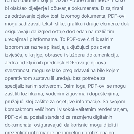
format datoteke koji je razvio Adobe ranih 1990-ih kako
bi olakšao dijeljenje i očuvanje dokumenata. Dizajnirani
za održavanje cjelovitosti izvornog dokumenta, PDF-ovi
mogu sadržavati tekst, slike, grafiku i druge elemente dok
osiguravaju da izgled ostaje dosljedan na različitim
uređajima i platformama. To PDF-ove čini idealnim
izborom za razne aplikacije, uključujući poslovna
izvješća, e-knjige, obrasce i službenu dokumentaciju.
Jedna od ključnih prednosti PDF-ova je njihova
svestranost; mogu se lako pregledavati na bilo kojem
operativnom sustavu ili uređaju bez potrebe za
specijaliziranim softverom. Osim toga, PDF-ovi se mogu
zaštititi lozinkama, vodenim žigovima i dopuštenjima,
pružajući sloj zaštite za osjetljive informacije. Sa svojom
kompaktnom veličinom i visokokvalitetnim renderiranjem,
PDF-ovi su postali standard za razmjenu digitalnih
dokumenata, osiguravajući da korisnici mogu dijeliti i
prezentirati informacije neprimjetno i profesionalno.