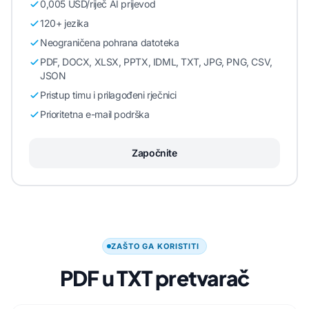
0,005 USD/riječ AI prijevod
120+ jezika
Neograničena pohrana datoteka
PDF, DOCX, XLSX, PPTX, IDML, TXT, JPG, PNG, CSV,
JSON
Pristup timu i prilagođeni rječnici
Prioritetna e-mail podrška
Započnite
ZAŠTO GA KORISTITI
PDF u TXT pretvarač