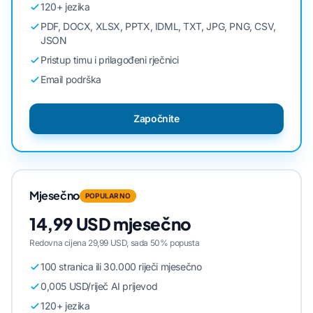
120+ jezika
PDF, DOCX, XLSX, PPTX, IDML, TXT, JPG, PNG, CSV,
JSON
Pristup timu i prilagođeni rječnici
Email podrška
Započnite
Mjesečno
POPULARNO
14,99 USD mjesečno
Redovna cijena 29,99 USD, sada 50% popusta
100 stranica ili 30.000 riječi mjesečno
0,005 USD/riječ AI prijevod
120+ jezika