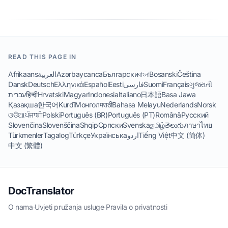
READ THIS PAGE IN
Afrikaans
العربية
Azərbaycanca
Български
বাংলা
Bosanski
Čeština
Dansk
Deutsch
Ελληνικά
Español
Eesti
فارسی
Suomi
Français
ગુજરાતી
עברית
हिन्दी
Hrvatski
Magyar
Indonesia
Italiano
日本語
Basa Jawa
Қазақша
한국어
Kurdî
Монгол
मराठी
Bahasa Melayu
Nederlands
Norsk
ଓଡିଆ
ਪੰਜਾਬੀ
Polski
Português (BR)
Português (PT)
Română
Русский
Slovenčina
Slovenščina
Shqip
Српски
Svenska
தமிழ்
తెలుగు
ภาษาไทย
Türkmenler
Tagalog
Türkçe
Українська
اردو
Tiếng Việt
中文 (简体)
中文 (繁體)
DocTranslator
O nama
·
Uvjeti pružanja usluge
·
Pravila o privatnosti