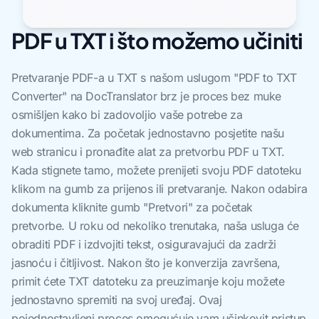
PDF u TXT i što možemo učiniti
Pretvaranje PDF-a u TXT s našom uslugom "PDF to TXT
Converter" na DocTranslator brz je proces bez muke
osmišljen kako bi zadovoljio vaše potrebe za
dokumentima. Za početak jednostavno posjetite našu
web stranicu i pronađite alat za pretvorbu PDF u TXT.
Kada stignete tamo, možete prenijeti svoju PDF datoteku
klikom na gumb za prijenos ili pretvaranje. Nakon odabira
dokumenta kliknite gumb "Pretvori" za početak
pretvorbe. U roku od nekoliko trenutaka, naša usluga će
obraditi PDF i izdvojiti tekst, osiguravajući da zadrži
jasnoću i čitljivost. Nakon što je konverzija završena,
primit ćete TXT datoteku za preuzimanje koju možete
jednostavno spremiti na svoj uređaj. Ovaj
pojednostavljeni proces omogućuje vam učinkovit pristup