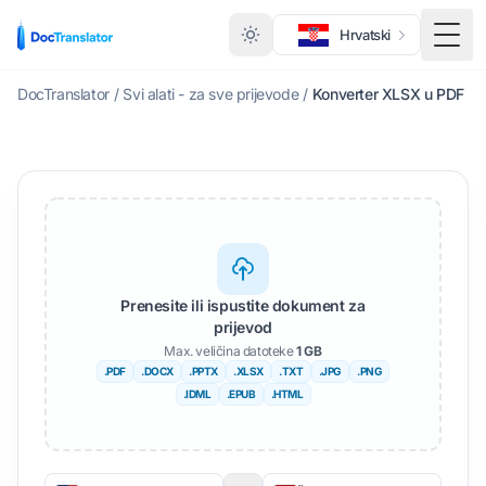
Hrvatski
Toggl
DocTranslator
/
Svi alati - za sve prijevode
/
Konverter XLSX u PDF
Prenesite ili ispustite dokument za
prijevod
Max. veličina datoteke
1 GB
.PDF
.DOCX
.PPTX
.XLSX
.TXT
.JPG
.PNG
.IDML
.EPUB
.HTML