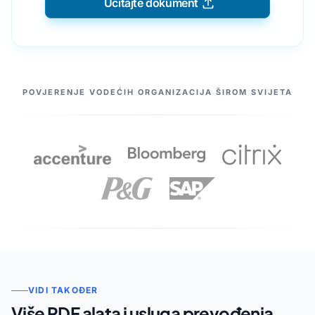
Učitajte dokument
NAŠI PARTNERI
POVJERENJE VODEĆIH ORGANIZACIJA ŠIROM SVIJETA
VIDI TAKOĐER
Više PDF alata i usluga prevođenja