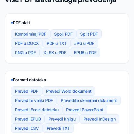
PDF alati
Komprimiraj PDF
Spoji PDF
Split PDF
PDF u DOCX
PDF u TXT
JPG u PDF
PNG u PDF
XLSX u PDF
EPUB u PDF
Formati datoteka
Prevedi PDF
Prevedi Word dokument
Prevedite veliki PDF
Prevedite skenirani dokument
Prevedi Excel datoteku
Prevedi PowerPoint
Prevedi EPUB
Prevedi knjigu
Prevedi InDesign
Prevedi CSV
Prevedi TXT