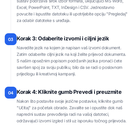
sustav podržava širok izbor formata, uključujući MS Word,
Excel, PowerPoint, TXT, InDesign i CSV. Jednostavno
povucite i ispustite datoteku ili upotrijebite opciju "Pregledaj"
za odabir datoteke s uređaja.
Korak 3: Odaberite izvorni i ciljni jezik
03
Navedite jezik na kojem je napisan vaš izvorni dokument.
Zatim odaberite ciljni jezik na koji želite prijevod dokumenta.
S našim opsežnim popisom podržanih jezika pronaći ćete
savršen spoj za svoju publiku, bilo da se radi o poslovnom
prijedlogu ili kreativnoj kampanji.
Korak 4: Kliknite gumb Prevedi i preuzmite
04
Nakon što postavite svoje jezične postavke, kliknite gumb
"Učitaj" za početak obrade. Zavalite se i opustite dok naš
napredni sustav prevođenja radi na vašoj datoteci,
održavajući izvorni izgled i stil uz isporuku točnog prijevoda.