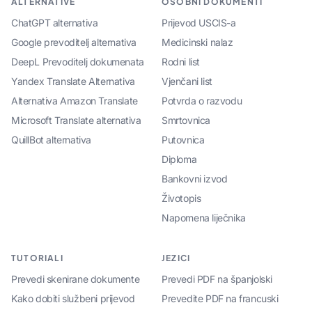
ALTERNATIVE
OSOBNI DOKUMENTI
ChatGPT alternativa
Prijevod USCIS-a
Google prevoditelj alternativa
Medicinski nalaz
DeepL Prevoditelj dokumenata
Rodni list
Yandex Translate Alternativa
Vjenčani list
Alternativa Amazon Translate
Potvrda o razvodu
Microsoft Translate alternativa
Smrtovnica
QuillBot alternativa
Putovnica
Diploma
Bankovni izvod
Životopis
Napomena liječnika
TUTORIALI
JEZICI
Prevedi skenirane dokumente
Prevedi PDF na španjolski
Kako dobiti službeni prijevod
Prevedite PDF na francuski