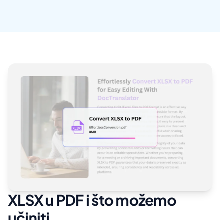
XLSX u PDF i što možemo
učiniti