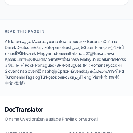
READ THIS PAGE IN
Afrikaans
العربية
Azərbaycanca
Български
বাংলা
Bosanski
Čeština
Dansk
Deutsch
Ελληνικά
Español
Eesti
فارسی
Suomi
Français
ગુજરાતી
עברית
हिन्दी
Hrvatski
Magyar
Indonesia
Italiano
日本語
Basa Jawa
Қазақша
한국어
Kurdî
Монгол
मराठी
Bahasa Melayu
Nederlands
Norsk
ଓଡିଆ
ਪੰਜਾਬੀ
Polski
Português (BR)
Português (PT)
Română
Русский
Slovenčina
Slovenščina
Shqip
Српски
Svenska
தமிழ்
తెలుగు
ภาษาไทย
Türkmenler
Tagalog
Türkçe
Українська
اردو
Tiếng Việt
中文 (简体)
中文 (繁體)
DocTranslator
O nama
·
Uvjeti pružanja usluge
·
Pravila o privatnosti