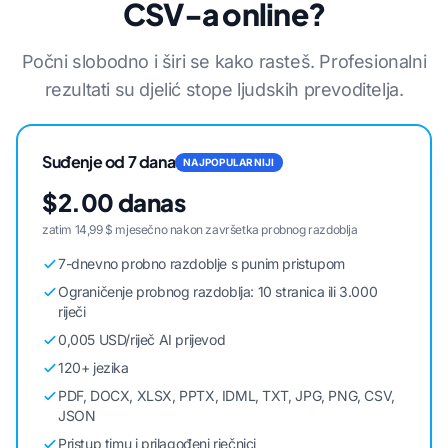
CSV-a online?
Počni slobodno i širi se kako rasteš. Profesionalni
rezultati su djelić stope ljudskih prevoditelja.
Suđenje od 7 dana
NAJPOPULARNIJI
$2.00 danas
zatim 14,99 $ mjesečno nakon završetka probnog razdoblja
7-dnevno probno razdoblje s punim pristupom
Ograničenje probnog razdoblja: 10 stranica ili 3.000
riječi
0,005 USD/riječ AI prijevod
120+ jezika
PDF, DOCX, XLSX, PPTX, IDML, TXT, JPG, PNG, CSV,
JSON
Pristup timu i prilagođeni rječnici