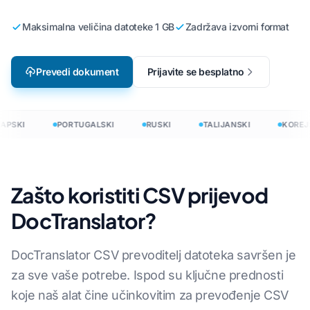
Maksimalna veličina datoteke 1 GB
Zadržava izvorni format
Prevedi dokument
Prijavite se besplatno
APSKI
PORTUGALSKI
RUSKI
TALIJANSKI
KOREJS
Zašto koristiti CSV prijevod
DocTranslator?
DocTranslator CSV prevoditelj datoteka savršen je
za sve vaše potrebe. Ispod su ključne prednosti
koje naš alat čine učinkovitim za prevođenje CSV