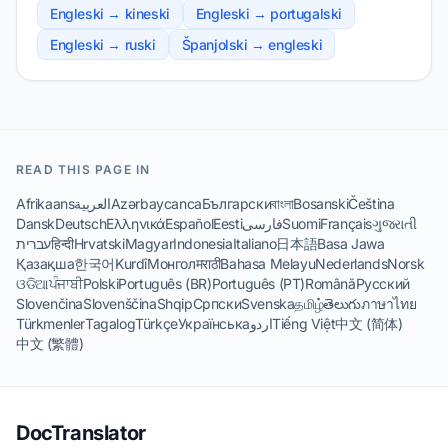
Engleski → kineski
Engleski → portugalski
Engleski → ruski
Španjolski → engleski
READ THIS PAGE IN
Afrikaans
العربية
Azərbaycanca
Български
বাংলা
Bosanski
Čeština
Dansk
Deutsch
Ελληνικά
Español
Eesti
فارسی
Suomi
Français
ગુજરાતી
עברית
हिन्दी
Hrvatski
Magyar
Indonesia
Italiano
日本語
Basa Jawa
Қазақша
한국어
Kurdî
Монгол
मराठी
Bahasa Melayu
Nederlands
Norsk
ଓଡିଆ
ਪੰਜਾਬੀ
Polski
Português (BR)
Português (PT)
Română
Русский
Slovenčina
Slovenščina
Shqip
Српски
Svenska
தமிழ்
తెలుగు
ภาษาไทย
Türkmenler
Tagalog
Türkçe
Українська
اردو
Tiếng Việt
中文 (简体)
中文 (繁體)
DocTranslator