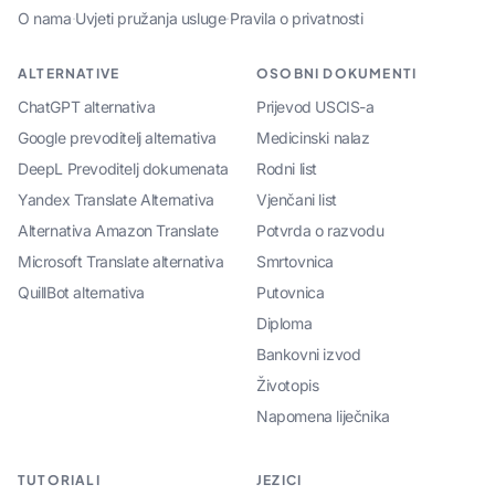
O nama
·
Uvjeti pružanja usluge
·
Pravila o privatnosti
ALTERNATIVE
OSOBNI DOKUMENTI
ChatGPT alternativa
Prijevod USCIS-a
Google prevoditelj alternativa
Medicinski nalaz
DeepL Prevoditelj dokumenata
Rodni list
Yandex Translate Alternativa
Vjenčani list
Alternativa Amazon Translate
Potvrda o razvodu
Microsoft Translate alternativa
Smrtovnica
QuillBot alternativa
Putovnica
Diploma
Bankovni izvod
Životopis
Napomena liječnika
TUTORIALI
JEZICI