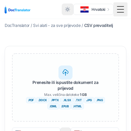
Hrvatski
Toggl
DocTranslator
/
Svi alati - za sve prijevode
/
CSV prevoditelj
Prenesite ili ispustite dokument za
prijevod
Max. veličina datoteke
1 GB
.PDF
.DOCX
.PPTX
.XLSX
.TXT
.JPG
.PNG
.IDML
.EPUB
.HTML