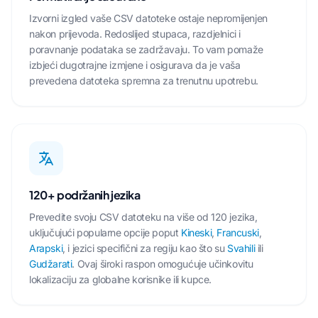
Izvorni izgled vaše CSV datoteke ostaje nepromijenjen
nakon prijevoda. Redoslijed stupaca, razdjelnici i
poravnanje podataka se zadržavaju. To vam pomaže
izbjeći dugotrajne izmjene i osigurava da je vaša
prevedena datoteka spremna za trenutnu upotrebu.
120+ podržanih jezika
Prevedite svoju CSV datoteku na više od 120 jezika,
uključujući popularne opcije poput
Kineski
,
Francuski
,
Arapski
, i jezici specifični za regiju kao što su
Svahili
ili
Gudžarati
. Ovaj široki raspon omogućuje učinkovitu
lokalizaciju za globalne korisnike ili kupce.