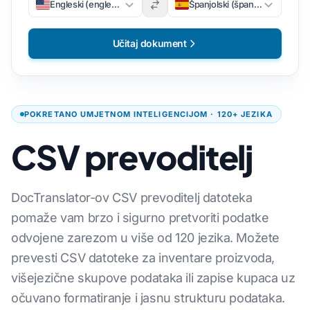
Engleski (engleski)
Španjolski (španjolski)
Učitaj dokument
POKRETANO UMJETNOM INTELIGENCIJOM · 120+ JEZIKA
CSV prevoditelj
DocTranslator-ov CSV prevoditelj datoteka
pomaže vam brzo i sigurno pretvoriti podatke
odvojene zarezom u više od 120 jezika. Možete
prevesti CSV datoteke za inventare proizvoda,
višejezične skupove podataka ili zapise kupaca uz
očuvano formatiranje i jasnu strukturu podataka.