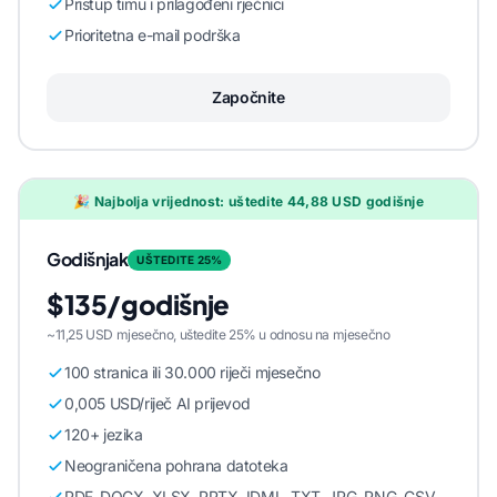
Pristup timu i prilagođeni rječnici
Prioritetna e-mail podrška
Započnite
🎉 Najbolja vrijednost: uštedite 44,88 USD godišnje
Godišnjak
UŠTEDITE 25%
$135/godišnje
~11,25 USD mjesečno, uštedite 25% u odnosu na mjesečno
100 stranica ili 30.000 riječi mjesečno
0,005 USD/riječ AI prijevod
120+ jezika
Neograničena pohrana datoteka
PDF, DOCX, XLSX, PPTX, IDML, TXT, JPG, PNG, CSV,