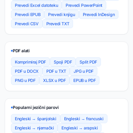
Prevedi Excel datoteku
Prevedi PowerPoint
Prevedi EPUB
Prevedi knjigu
Prevedi InDesign
Prevedi CSV
Prevedi TXT
PDF alati
Komprimiraj PDF
Spoji PDF
Split PDF
PDF u DOCX
PDF u TXT
JPG u PDF
PNG u PDF
XLSX u PDF
EPUB u PDF
Popularni jezični parovi
Engleski → španjolski
Engleski → francuski
Engleski → njemački
Engleski → arapski