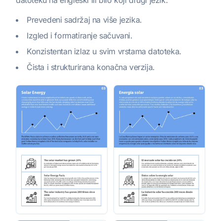
datoteku na engleski ili bilo koji drugi jezik:
Prevedeni sadržaj na više jezika.
Izgled i formatiranje sačuvani.
Konzistentan izlaz u svim vrstama datoteka.
Čista i strukturirana konačna verzija.