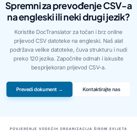
Spremni za prevođenje CSV-a
na engleski ili neki drugi jezik?
Koristite DocTranslator za točan i brz online
prijevod CSV datoteke na engleski. Naš alat
podržava velike datoteke, čuva strukturu i nudi
preko 120 jezika. Započnite odmah i iskusite
besprijekoran prijevod CSV-a.
Prevedi dokument →
Kontaktirajte nas
NAŠI PARTNERI
POVJERENJE VODEĆIH ORGANIZACIJA ŠIROM SVIJETA