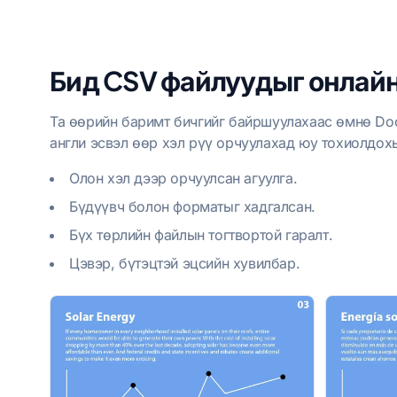
Бид CSV файлуудыг онлайн
Та өөрийн баримт бичгийг байршуулахаас өмнө Doc
англи эсвэл өөр хэл рүү орчуулахад юу тохиолдох
Олон хэл дээр орчуулсан агуулга.
Бүдүүвч болон форматыг хадгалсан.
Бүх төрлийн файлын тогтвортой гаралт.
Цэвэр, бүтэцтэй эцсийн хувилбар.