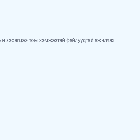
хын зэрэгцээ том хэмжээтэй файлуудтай ажиллах