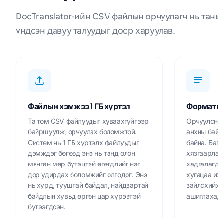
DocTranslator-ийн CSV файлын орчуулагч нь тан
үндсэн давуу талуудыг доор харуулав.
Файлын хэмжээ 1 ГБ хүртэл
Форматы
Та том CSV файлуудыг хуваахгүйгээр
Орчуулсн
байршуулж, орчуулах боломжтой.
анхны ба
Систем нь 1 ГБ хүртэлх файлуудыг
байна. Ба
дэмждэг бөгөөд энэ нь танд олон
хязгаарла
мянган мөр бүтэцтэй өгөгдлийг нэг
хадгалагд
дор удирдах боломжийг олгодог. Энэ
хугацаа 
нь хурд, тууштай байдал, найдвартай
зайлсхий
байдлын хувьд өргөн цар хүрээтэй
ашиглахад
бүтээгдсэн.