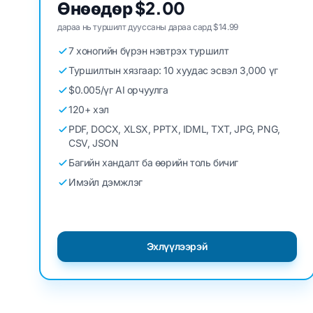
Өнөөдөр $2.00
дараа нь туршилт дууссаны дараа сард $14.99
7 хоногийн бүрэн нэвтрэх туршилт
Туршилтын хязгаар: 10 хуудас эсвэл 3,000 үг
$0.005/үг AI орчуулга
120+ хэл
PDF, DOCX, XLSX, PPTX, IDML, TXT, JPG, PNG,
CSV, JSON
Багийн хандалт ба өөрийн толь бичиг
Имэйл дэмжлэг
Эхлүүлээрэй