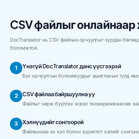
CSV файлыг онлайнаар 
DocTranslator нь CSV файлын орчуулгыг хурдан бөгөө
боломжтой.
Үнэгүй DocTranslator данс үүсгээрэй
1
Бүх орчуулгын боломжуудыг ашиглахын тулд имэ
CSV файлаа байршуулна уу
2
Файлыг чирж буулгах эсвэл төхөөрөмжөөсөө хай
Хэлнүүдийг сонгоорой
3
Файлынхаа эх хэл болон зорилтот хэлийг сонгоно