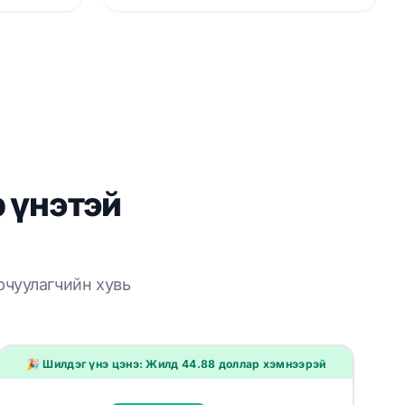
 үнэтэй
рчуулагчийн хувь
🎉 Шилдэг үнэ цэнэ: Жилд 44.88 доллар хэмнээрэй