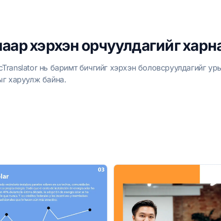
аар хэрхэн орчуулдагийг харна
Translator нь баримт бичгийг хэрхэн боловсруулдагийг у
ыг харуулж байна.