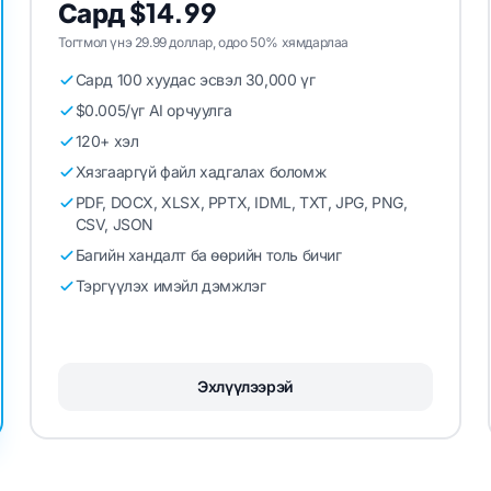
Сард $14.99
Тогтмол үнэ 29.99 доллар, одоо 50% хямдарлаа
Сард 100 хуудас эсвэл 30,000 үг
$0.005/үг AI орчуулга
120+ хэл
Хязгааргүй файл хадгалах боломж
PDF, DOCX, XLSX, PPTX, IDML, TXT, JPG, PNG,
CSV, JSON
Багийн хандалт ба өөрийн толь бичиг
Тэргүүлэх имэйл дэмжлэг
Эхлүүлээрэй