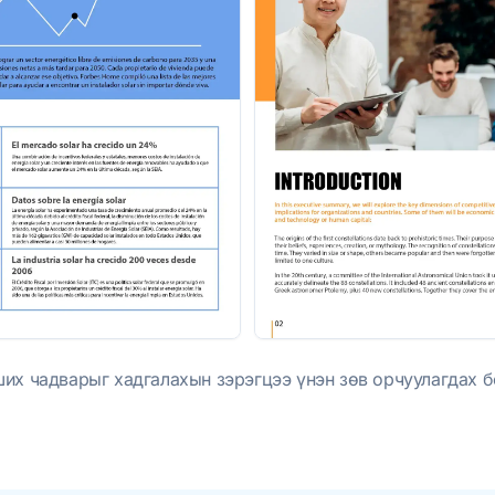
ших чадварыг хадгалахын зэрэгцээ үнэн зөв орчуулагдах б