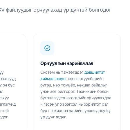
SV файлуудыг орчуулахад үр дүнтэй болгодог
Орчуулгын нарийвчлал
үү
Систем нь тэжээгддэг
дэвшилтэт
нголтууд
хиймэл оюун
энэ нь өгүүлбэрийн
олон бүс
бүтэц, нэр томьёо, нөхцөл байдлыг
ал
үнэн зөв ойлгодог. Техникийн болон
нэхүү
бүтэцлэгдсэн өгөгдлийг орчуулахдаа
эглэгчид
ч гэсэн уг хэрэгсэл нь зорилтот хэл
үнтэй
бүрт тохирсон нарийн, уншигдахуйц
одог.
үр дүнг өгдөг.