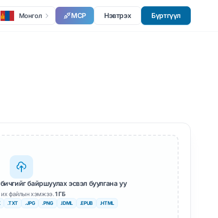
MCP
Нэвтрэх
Бүртгүүл
Монгол
бичгийг байршуулах эсвэл буулгана уу
 их файлын хэмжээ.
1 ГБ
X
.TXT
.JPG
.PNG
.IDML
.EPUB
.HTML