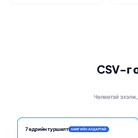
CSV-г 
Чөлөөтэй эхэлж,
7 өдрийн туршилт
ХАМГИЙН АЛДАРТАЙ