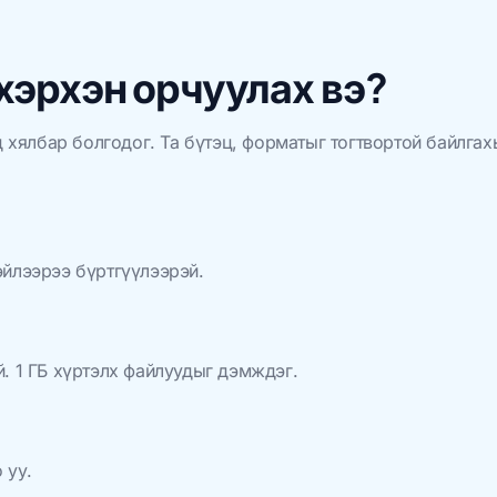
хэрхэн орчуулах вэ?
д хялбар болгодог. Та бүтэц, форматыг тогтвортой байлга
йлээрээ бүртгүүлээрэй.
. 1 ГБ хүртэлх файлуудыг дэмждэг.
 уу.