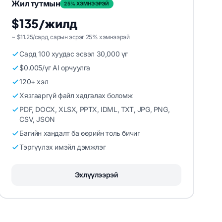
Жил тутмын
25% ХЭМНЭЭРЭЙ
$135/жилд
~ $11.25/сард, сарын эсрэг 25% хэмнээрэй
Сард 100 хуудас эсвэл 30,000 үг
$0.005/үг AI орчуулга
120+ хэл
Хязгааргүй файл хадгалах боломж
PDF, DOCX, XLSX, PPTX, IDML, TXT, JPG, PNG,
CSV, JSON
Багийн хандалт ба өөрийн толь бичиг
Тэргүүлэх имэйл дэмжлэг
Эхлүүлээрэй