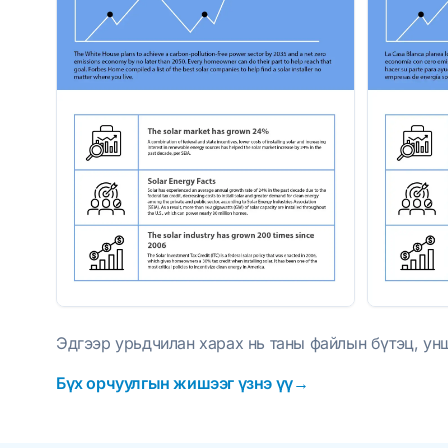
Эдгээр урьдчилан харах нь таны файлын бүтэц, ун
Бүх орчуулгын жишээг үзнэ үү→