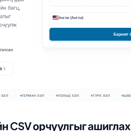
йн багц,
чуулах
DOCX-ээс TXT руу
етнам
Филиппин
матыг
Англи (Англи)
EPUB-аас PDF руу
али
Финланд
орчуулж
льш
Болгар
Баримт 
раин
Унгар
галсан
тин
Зулу
х
Йоруба
й
оо
ланд
Бүх 120+ хэл →
онг
Л
ГЕРМАН ХЭЛ
ПОЛЬШ ХЭЛ
ТУРК ХЭЛ
ШВЕД Х
Үнэгүй эхэл
Үнэгүй эхэл
йн CSV орчуулгыг ашиглах