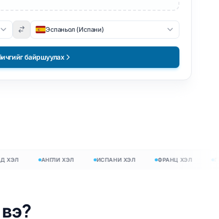
Эспаньол (Испани)
бичгийг байршуулах
ЭЛ
АНГЛИ ХЭЛ
ИСПАНИ ХЭЛ
ФРАНЦ ХЭЛ
ГЕРМ
 вэ?