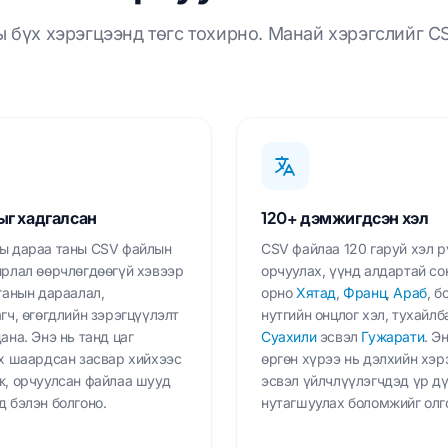
ы бүх хэрэгцээнд төгс тохирно. Манай хэрэгслийг C
г хадгалсан
120+ дэмжигдсэн хэл
ы дараа таны CSV файлын
CSV файлаа 120 гаруй хэл р
йрлал өөрчлөгдөөгүй хэвээр
орчуулах, үүнд алдартай со
ганын дараалал,
орно
Хятад
,
Франц
,
Араб
, б
гч, өгөгдлийн зэрэгцүүлэлт
нутгийн онцлог хэл, тухайлб
ана. Энэ нь танд цаг
Суахили
эсвэл
Гужарати
. Э
их шаардсан засвар хийхээс
өргөн хүрээ нь дэлхийн хэр
ж, орчуулсан файлаа шууд
эсвэл үйлчлүүлэгчдэд үр д
 бэлэн болгоно.
нутагшуулах боломжийг олг