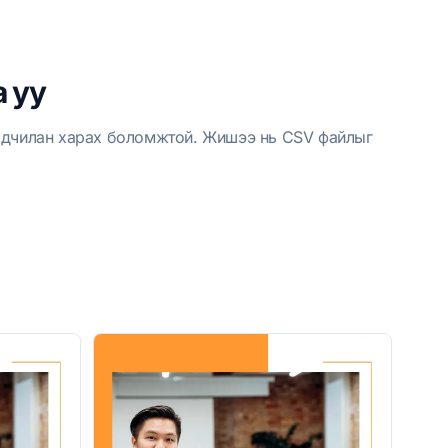
 уу
рьдчилан харах боломжтой. Жишээ нь CSV файлыг