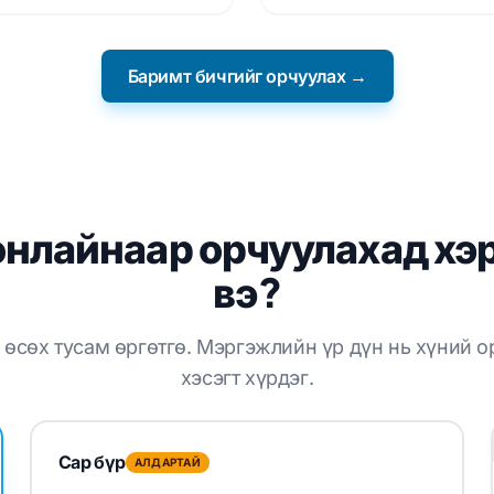
Баримт бичгийг орчуулах →
онлайнаар орчуулахад хэр
вэ?
 өсөх тусам өргөтгө. Мэргэжлийн үр дүн нь хүний о
хэсэгт хүрдэг.
Сар бүр
АЛДАРТАЙ