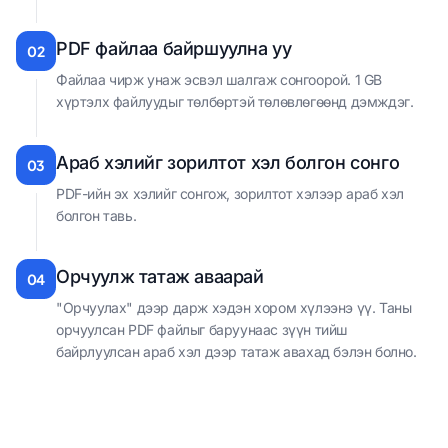
PDF файлаа байршуулна уу
02
Файлаа чирж унаж эсвэл шалгаж сонгоорой. 1 GB
хүртэлх файлуудыг төлбөртэй төлөвлөгөөнд дэмждэг.
Араб хэлийг зорилтот хэл болгон сонго
03
PDF-ийн эх хэлийг сонгож, зорилтот хэлээр араб хэл
болгон тавь.
Орчуулж татаж аваарай
04
"Орчуулах" дээр дарж хэдэн хором хүлээнэ үү. Таны
орчуулсан PDF файлыг баруунаас зүүн тийш
байрлуулсан араб хэл дээр татаж авахад бэлэн болно.