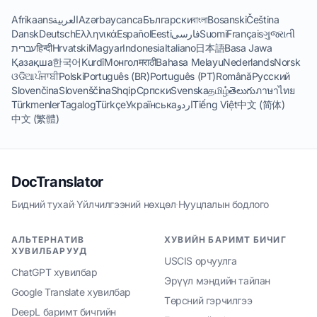
Afrikaans
العربية
Azərbaycanca
Български
বাংলা
Bosanski
Čeština
Dansk
Deutsch
Ελληνικά
Español
Eesti
فارسی
Suomi
Français
ગુજરાતી
עברית
हिन्दी
Hrvatski
Magyar
Indonesia
Italiano
日本語
Basa Jawa
Қазақша
한국어
Kurdî
Монгол
मराठी
Bahasa Melayu
Nederlands
Norsk
ଓଡିଆ
ਪੰਜਾਬੀ
Polski
Português (BR)
Português (PT)
Română
Русский
Slovenčina
Slovenščina
Shqip
Српски
Svenska
தமிழ்
తెలుగు
ภาษาไทย
Türkmenler
Tagalog
Türkçe
Українська
اردو
Tiếng Việt
中文 (简体)
中文 (繁體)
DocTranslator
Бидний тухай
·
Үйлчилгээний нөхцөл
·
Нууцлалын бодлого
АЛЬТЕРНАТИВ
ХУВИЙН БАРИМТ БИЧИГ
ХУВИЛБАРУУД
USCIS орчуулга
ChatGPT хувилбар
Эрүүл мэндийн тайлан
Google Translate хувилбар
Төрсний гэрчилгээ
DeepL баримт бичгийн