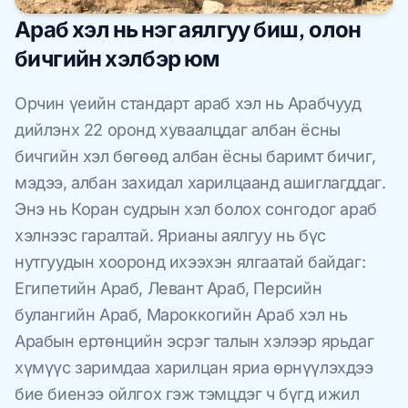
Араб хэл нь нэг аялгуу биш, олон
бичгийн хэлбэр юм
Орчин үеийн стандарт араб хэл нь Арабчууд
дийлэнх 22 оронд хуваалцдаг албан ёсны
бичгийн хэл бөгөөд албан ёсны баримт бичиг,
мэдээ, албан захидал харилцаанд ашиглагддаг.
Энэ нь Коран судрын хэл болох сонгодог араб
хэлнээс гаралтай. Ярианы аялгуу нь бүс
нутгуудын хооронд ихээхэн ялгаатай байдаг:
Египетийн Араб, Левант Араб, Персийн
булангийн Араб, Мароккогийн Араб хэл нь
Арабын ертөнцийн эсрэг талын хэлээр ярьдаг
хүмүүс заримдаа харилцан яриа өрнүүлэхдээ
бие биенээ ойлгох гэж тэмцдэг ч бүгд ижил