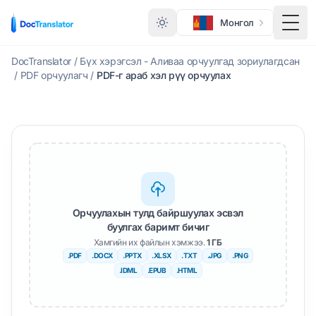
Монгол
Нүдн
DocTranslator
/
Бүх хэрэгсэл - Аливаа орчуулгад зориулагдсан
/
PDF орчуулагч
/
PDF-г араб хэл рүү орчуулах
Орчуулахын тулд байршуулах эсвэл
буулгах баримт бичиг
Хамгийн их файлын хэмжээ.
1 ГБ
.PDF
.DOCX
.PPTX
.XLSX
.TXT
.JPG
.PNG
.IDML
.EPUB
.HTML