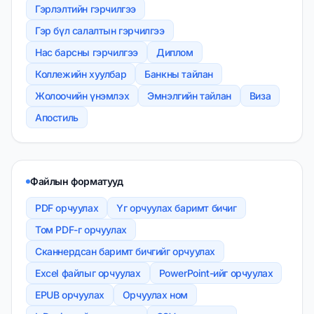
Гэрлэлтийн гэрчилгээ
Гэр бүл салалтын гэрчилгээ
Нас барсны гэрчилгээ
Диплом
Коллежийн хуулбар
Банкны тайлан
Жолоочийн үнэмлэх
Эмнэлгийн тайлан
Виза
Апостиль
Файлын форматууд
PDF орчуулах
Үг орчуулах баримт бичиг
Том PDF-г орчуулах
Сканнердсан баримт бичгийг орчуулах
Excel файлыг орчуулах
PowerPoint-ийг орчуулах
EPUB орчуулах
Орчуулах ном