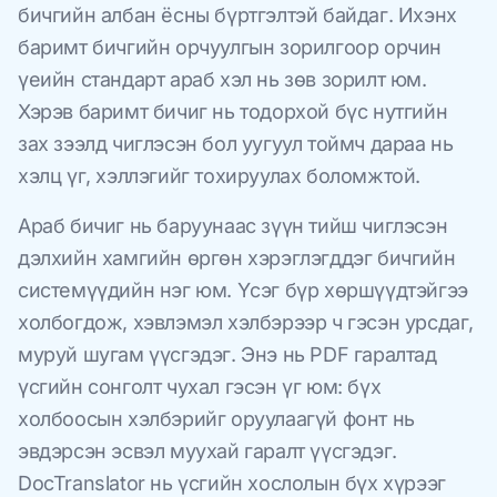
бичгийн албан ёсны бүртгэлтэй байдаг. Ихэнх
баримт бичгийн орчуулгын зорилгоор орчин
үеийн стандарт араб хэл нь зөв зорилт юм.
Хэрэв баримт бичиг нь тодорхой бүс нутгийн
зах зээлд чиглэсэн бол уугуул тоймч дараа нь
хэлц үг, хэллэгийг тохируулах боломжтой.
Араб бичиг нь баруунаас зүүн тийш чиглэсэн
дэлхийн хамгийн өргөн хэрэглэгддэг бичгийн
системүүдийн нэг юм. Үсэг бүр хөршүүдтэйгээ
холбогдож, хэвлэмэл хэлбэрээр ч гэсэн урсдаг,
муруй шугам үүсгэдэг. Энэ нь PDF гаралтад
үсгийн сонголт чухал гэсэн үг юм: бүх
холбоосын хэлбэрийг оруулаагүй фонт нь
эвдэрсэн эсвэл муухай гаралт үүсгэдэг.
DocTranslator нь үсгийн хослолын бүх хүрээг