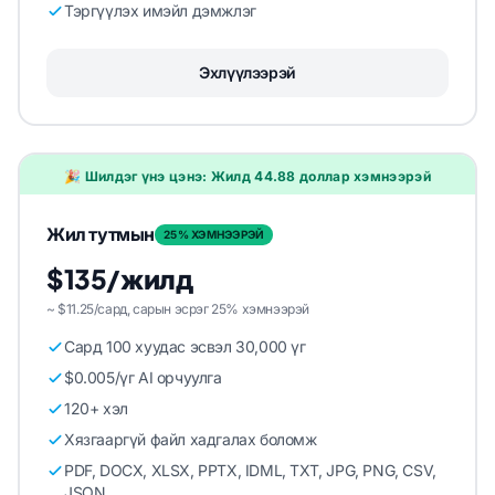
Тэргүүлэх имэйл дэмжлэг
Эхлүүлээрэй
🎉 Шилдэг үнэ цэнэ: Жилд 44.88 доллар хэмнээрэй
Жил тутмын
25% ХЭМНЭЭРЭЙ
$135/жилд
~ $11.25/сард, сарын эсрэг 25% хэмнээрэй
Сард 100 хуудас эсвэл 30,000 үг
$0.005/үг AI орчуулга
120+ хэл
Хязгааргүй файл хадгалах боломж
PDF, DOCX, XLSX, PPTX, IDML, TXT, JPG, PNG, CSV,
JSON