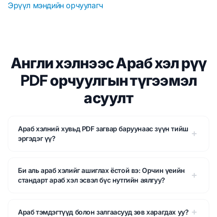
Эрүүл мэндийн орчуулагч
Англи хэлнээс Араб хэл рүү
PDF орчуулгын түгээмэл
асуулт
Араб хэлний хувьд PDF загвар баруунаас зүүн тийш
эргэдэг үү?
Би аль араб хэлийг ашиглах ёстой вэ: Орчин үеийн
стандарт араб хэл эсвэл бүс нутгийн аялгуу?
Араб тэмдэгтүүд болон залгаасууд зөв харагдах уу?