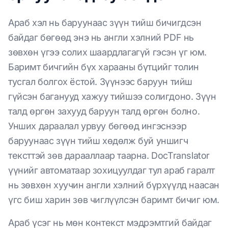
Араб хэл нь баруунаас зүүн тийш бичигдсэн
байдаг бөгөөд энэ нь англи хэлний PDF нь
зөвхөн үгээ солих шаардлагагүй гэсэн үг юм.
Баримт бичгийн бүх харааны бүтцийг толин
тусгал болгох ёстой. Зүүнээс баруун тийш
гүйсэн баганууд хажуу тийшээ солигдоно. Зүүн
талд өргөн захууд баруун талд өргөн болно.
Унших дараалал урвуу бөгөөд ингэснээр
баруунаас зүүн тийш хөдөлж буй уншигч
тексттэй зөв дарааллаар таарна. DocTranslator
үүнийг автоматаар зохицуулдаг тул араб гаралт
нь зөвхөн хуучин англи хэлний бүрхүүлд наасан
үгс биш харин зөв чиглүүлсэн баримт бичиг юм.
Араб үсэг нь мөн контекст мэдрэмтгий байдаг