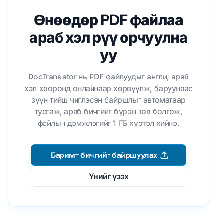
Өнөөдөр PDF файлаа
араб хэл рүү орчуулна
уу
DocTranslator нь PDF файлуудыг англи, араб
хэл хооронд онлайнаар хөрвүүлж, баруунаас
зүүн тийш чиглэсэн байршлыг автоматаар
тусгаж, араб бичгийг бүрэн зөв болгож,
файлын дэмжлэгийг 1 ГБ хүртэл хийнэ.
Баримт бичгийг байршуулах
Үнийг үзэх