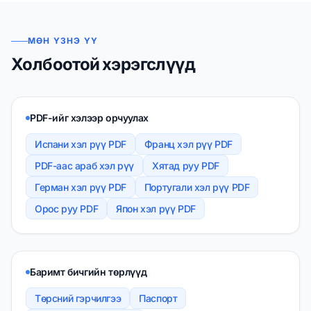
МӨН ҮЗНЭ ҮҮ
Холбоотой хэрэгслүүд
PDF-ийг хэлээр орчуулах
Испани хэл рүү PDF
Франц хэл рүү PDF
PDF-аас араб хэл рүү
Хятад руу PDF
Герман хэл рүү PDF
Португали хэл рүү PDF
Орос руу PDF
Япон хэл рүү PDF
Баримт бичгийн төрлүүд
Төрсний гэрчилгээ
Паспорт