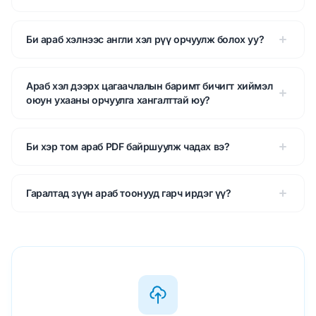
Би араб хэлнээс англи хэл рүү орчуулж болох уу?
Араб хэл дээрх цагаачлалын баримт бичигт хиймэл
оюун ухааны орчуулга хангалттай юу?
Би хэр том араб PDF байршуулж чадах вэ?
Гаралтад зүүн араб тоонууд гарч ирдэг үү?