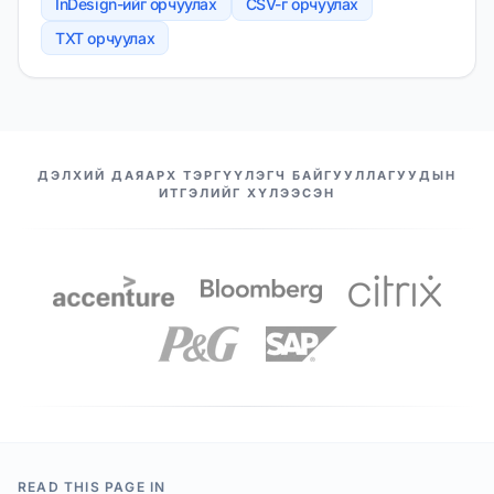
InDesign-ийг орчуулах
CSV-г орчуулах
TXT орчуулах
МАНАЙ ТҮНШҮҮД
ДЭЛХИЙ ДАЯАРХ ТЭРГҮҮЛЭГЧ БАЙГУУЛЛАГУУДЫН
ИТГЭЛИЙГ ХҮЛЭЭСЭН
READ THIS PAGE IN