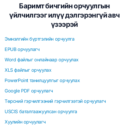
Баримт бичгийн орчуулгын
үйлчилгээг илүү дэлгэрэнгүй авч
үзээрэй
Эмнэлгийн бүртгэлийн орчуулга
EPUB орчуулагч
Word файлыг онлайнаар орчуулах
XLS файлыг орчуулах
PowerPoint танилцуулгыг орчуулах
Google PDF орчуулагч
Төрсний гэрчилгээний гэрчилгээтэй орчуулагч
USCIS баталгаажуулсан орчуулга
Хуулийн орчуулагч