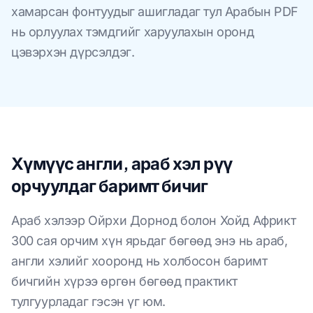
хамарсан фонтуудыг ашигладаг тул Арабын PDF
нь орлуулах тэмдгийг харуулахын оронд
цэвэрхэн дүрсэлдэг.
Хүмүүс англи, араб хэл рүү
орчуулдаг баримт бичиг
Араб хэлээр Ойрхи Дорнод болон Хойд Африкт
300 сая орчим хүн ярьдаг бөгөөд энэ нь араб,
англи хэлийг хооронд нь холбосон баримт
бичгийн хүрээ өргөн бөгөөд практикт
тулгуурладаг гэсэн үг юм.