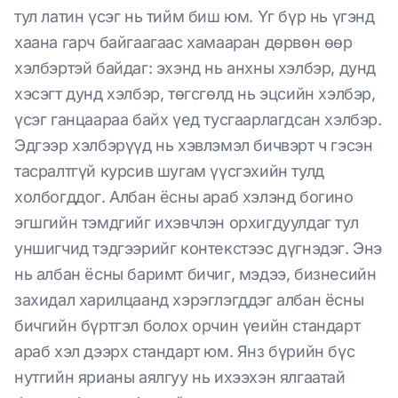
тул латин үсэг нь тийм биш юм. Үг бүр нь үгэнд
хаана гарч байгаагаас хамааран дөрвөн өөр
хэлбэртэй байдаг: эхэнд нь анхны хэлбэр, дунд
хэсэгт дунд хэлбэр, төгсгөлд нь эцсийн хэлбэр,
үсэг ганцаараа байх үед тусгаарлагдсан хэлбэр.
Эдгээр хэлбэрүүд нь хэвлэмэл бичвэрт ч гэсэн
тасралтгүй курсив шугам үүсгэхийн тулд
холбогддог. Албан ёсны араб хэлэнд богино
эгшгийн тэмдгийг ихэвчлэн орхигдуулдаг тул
уншигчид тэдгээрийг контекстээс дүгнэдэг. Энэ
нь албан ёсны баримт бичиг, мэдээ, бизнесийн
захидал харилцаанд хэрэглэгддэг албан ёсны
бичгийн бүртгэл болох орчин үеийн стандарт
араб хэл дээрх стандарт юм. Янз бүрийн бүс
нутгийн ярианы аялгуу нь ихээхэн ялгаатай