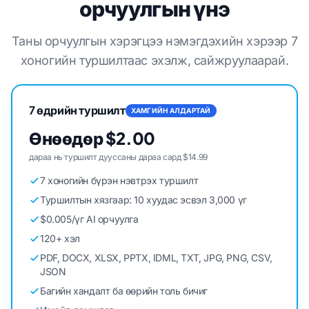
орчуулгын үнэ
Таны орчуулгын хэрэгцээ нэмэгдэхийн хэрээр 7
хоногийн туршилтаас эхэлж, сайжруулаарай.
7 өдрийн туршилт
ХАМГИЙН АЛДАРТАЙ
Өнөөдөр $2.00
дараа нь туршилт дууссаны дараа сард $14.99
7 хоногийн бүрэн нэвтрэх туршилт
Туршилтын хязгаар: 10 хуудас эсвэл 3,000 үг
$0.005/үг AI орчуулга
120+ хэл
PDF, DOCX, XLSX, PPTX, IDML, TXT, JPG, PNG, CSV,
JSON
Багийн хандалт ба өөрийн толь бичиг