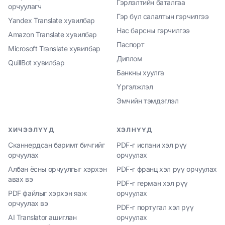
Гэрлэлтийн баталгаа
орчуулагч
Гэр бүл салалтын гэрчилгээ
Yandex Translate хувилбар
Нас барсны гэрчилгээ
Amazon Translate хувилбар
Паспорт
Microsoft Translate хувилбар
Диплом
QuillBot хувилбар
Банкны хуулга
Үргэлжлэл
Эмчийн тэмдэглэл
ХИЧЭЭЛҮҮД
ХЭЛНҮҮД
Сканнердсан баримт бичгийг
PDF-г испани хэл рүү
орчуулах
орчуулах
Албан ёсны орчуулгыг хэрхэн
PDF-г франц хэл рүү орчуулах
авах вэ
PDF-г герман хэл рүү
PDF файлыг хэрхэн яаж
орчуулах
орчуулах вэ
PDF-г португал хэл рүү
AI Translator ашиглан
орчуулах