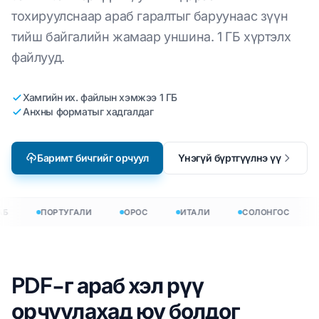
тохируулснаар араб гаралтыг баруунаас зүүн
тийш байгалийн жамаар уншина. 1 ГБ хүртэлх
файлууд.
Хамгийн их. файлын хэмжээ 1 ГБ
Анхны форматыг хадгалдаг
Баримт бичгийг орчуул
Үнэгүй бүртгүүлнэ үү
Б
ПОРТУГАЛИ
ОРОС
ИТАЛИ
СОЛОНГОС
PDF-г араб хэл рүү
орчуулахад юу болдог