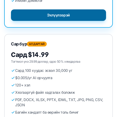
Имэйл дэмжлэг
Эхлүүлээрэй
Сар бүр
АЛДАРТАЙ
Сард $14.99
Тогтмол үнэ 29.99 доллар, одоо 50% хямдарлаа
Сард 100 хуудас эсвэл 30,000 үг
$0.005/үг AI орчуулга
120+ хэл
Хязгааргүй файл хадгалах боломж
PDF, DOCX, XLSX, PPTX, IDML, TXT, JPG, PNG, CSV,
JSON
Багийн хандалт ба өөрийн толь бичиг