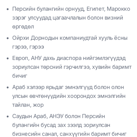
Персийн булангийн орнууд, Египет, Марокко
зэрэг улсуудад цагаачлалын болон визний
өргөдөл
Ойрхи Дорнодын компаниудтай хууль ёсны
гэрээ, гэрээ
Европ, АНУ дахь диаспора нийгэмлэгүүдэд
зориулсан төрсний гэрчилгээ, хувийн баримт
бичиг
Араб хэлээр ярьдаг эмнэлгүүд болон олон
улсын өвчтөнүүдийн хоорондох эмнэлгийн
тайлан, жор
Саудын Араб, АНЭУ болон Персийн
булангийн бусад зах зээлд зориулсан
бизнесийн санал, санхүүгийн баримт бичиг