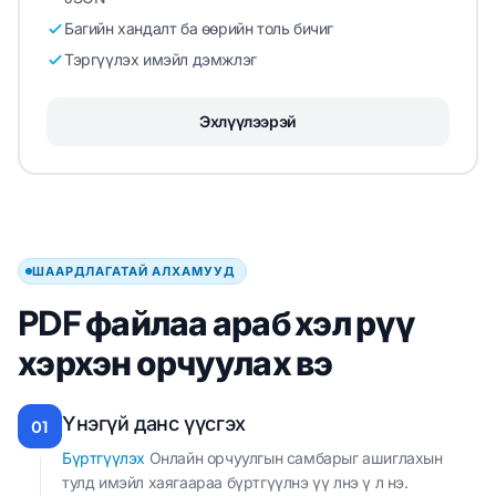
Багийн хандалт ба өөрийн толь бичиг
Тэргүүлэх имэйл дэмжлэг
Эхлүүлээрэй
ШААРДЛАГАТАЙ АЛХАМУУД
PDF файлаа араб хэл рүү
хэрхэн орчуулах вэ
Үнэгүй данс үүсгэх
01
Бүртгүүлэх
Онлайн орчуулгын самбарыг ашиглахын
тулд имэйл хаягаараа бүртгүүлнэ үү лнэ ү л нэ.