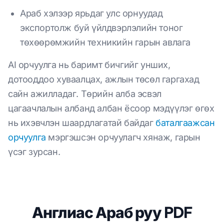
Араб хэлээр ярьдаг улс орнуудад
экспортолж буй үйлдвэрлэлийн тоног
төхөөрөмжийн техникийн гарын авлага
AI орчуулга нь баримт бичгийг унших,
дотооддоо хуваалцах, ажлын төсөл гаргахад
сайн ажилладаг. Төрийн алба эсвэл
цагаачлалын албанд албан ёсоор мэдүүлэг өгөх
нь ихэвчлэн шаардлагатай байдаг
баталгаажсан
орчуулга
мэргэшсэн орчуулагч хянаж, гарын
үсэг зурсан.
Англиас Араб руу PDF