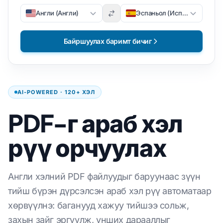
Англи (Англи)
Эспаньол (Испани)
Байршуулах баримт бичиг
AI-POWERED · 120+ ХЭЛ
PDF-г араб хэл
рүү орчуулах
Англи хэлний PDF файлуудыг баруунаас зүүн
тийш бүрэн дүрсэлсэн араб хэл рүү автоматаар
хөрвүүлнэ: баганууд хажуу тийшээ сольж,
захын зайг эргүүлж, унших дарааллыг