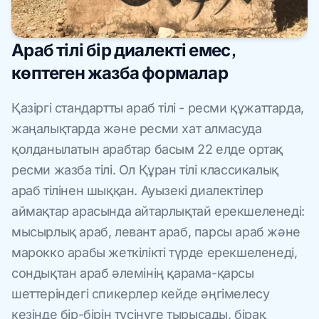
Араб тілі бір диалекті емес,
көптеген жазба формалар
Қазіргі стандартты араб тілі - ресми құжаттарда,
жаңалықтарда және ресми хат алмасуда
қолданылатын арабтар басым 22 елде ортақ
ресми жазба тілі. Ол Құран тілі классикалық
араб тілінен шыққан. Ауызекі диалектілер
аймақтар арасында айтарлықтай ерекшеленеді:
мысырлық араб, левант араб, парсы араб және
марокко арабы жеткілікті түрде ерекшеленеді,
сондықтан араб әлемінің қарама-қарсы
шеттеріндегі спикерлер кейде әңгімелесу
кезінде бір-бірін түсінуге тырысады, бірақ