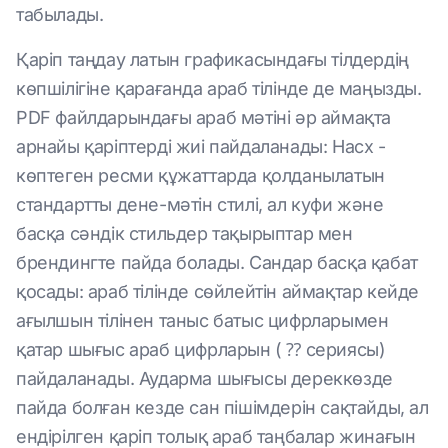
табылады.
Қаріп таңдау латын графикасындағы тілдердің
көпшілігіне қарағанда араб тілінде де маңызды.
PDF файлдарындағы араб мәтіні әр аймақта
арнайы қаріптерді жиі пайдаланады: Насх -
көптеген ресми құжаттарда қолданылатын
стандартты дене-мәтін стилі, ал куфи және
басқа сәндік стильдер тақырыптар мен
брендингте пайда болады. Сандар басқа қабат
қосады: араб тілінде сөйлейтін аймақтар кейде
ағылшын тілінен таныс батыс цифрларымен
қатар шығыс араб цифрларын ( ⁇ сериясы)
пайдаланады. Аударма шығысы дереккөзде
пайда болған кезде сан пішімдерін сақтайды, ал
ендірілген қаріп толық араб таңбалар жинағын