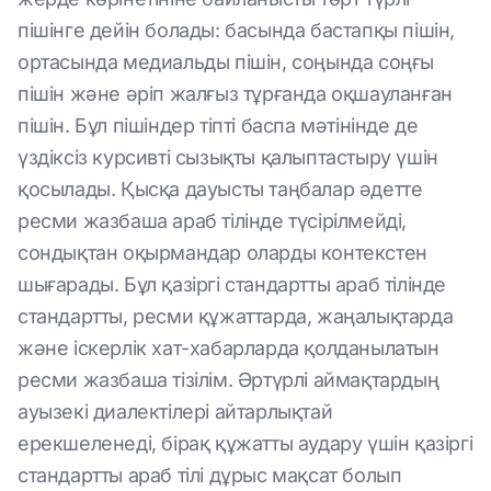
пішінге дейін болады: басында бастапқы пішін,
ортасында медиальды пішін, соңында соңғы
пішін және әріп жалғыз тұрғанда оқшауланған
пішін. Бұл пішіндер тіпті баспа мәтінінде де
үздіксіз курсивті сызықты қалыптастыру үшін
қосылады. Қысқа дауысты таңбалар әдетте
ресми жазбаша араб тілінде түсірілмейді,
сондықтан оқырмандар оларды контекстен
шығарады. Бұл қазіргі стандартты араб тілінде
стандартты, ресми құжаттарда, жаңалықтарда
және іскерлік хат-хабарларда қолданылатын
ресми жазбаша тізілім. Әртүрлі аймақтардың
ауызекі диалектілері айтарлықтай
ерекшеленеді, бірақ құжатты аудару үшін қазіргі
стандартты араб тілі дұрыс мақсат болып