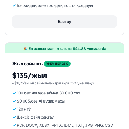
Басымдық электрондық пошта қолдауы
Бастау
🎉 Ең жақсы мән: жылына $44,88 үнемдеңіз
Жыл сайынғы
ҮНЕМДЕУ 25%
$135/жыл
~$11,25/ай, ай сайынғыға қарағанда 25% үнемдеңіз
100 бет немесе айына 30 000 сөз
$0,005/сөз AI аудармасы
120+ тіл
Шексіз файл сақтау
PDF, DOCX, XLSX, PPTX, IDML, TXT, JPG, PNG, CSV,