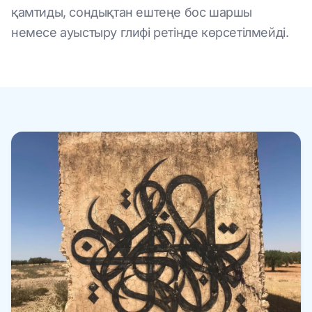
қамтиды, сондықтан ештеңе бос шаршы
немесе ауыстыру глифі ретінде көрсетілмейді.