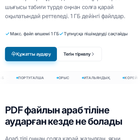
шығысы табиғи түрде оңнан солға қарай
оқылатындай реттеледі. 1 ГБ дейінгі файлдар.
Макс. файл өлшемі 1 ГБ
Түпнұсқа пішімдеуді сақтайды
Құжатты аудару
Тегін тіркелу
Б
ПОРТУГАЛША
ОРЫС
ИТАЛЬЯНДЫҚ
КОРЕЙ
PDF файлын араб тіліне
аударған кезде не болады
Араб тілі оңнан солға қарай жазылған, яғни