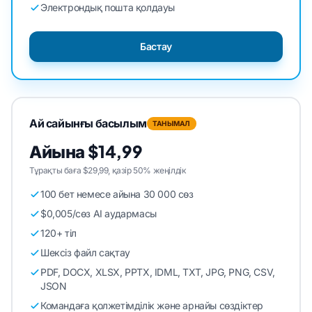
Электрондық пошта қолдауы
Бастау
Ай сайынғы басылым
ТАНЫМАЛ
Айына $14,99
Тұрақты баға $29,99, қазір 50% жеңілдік
100 бет немесе айына 30 000 сөз
$0,005/сөз AI аудармасы
120+ тіл
Шексіз файл сақтау
PDF, DOCX, XLSX, PPTX, IDML, TXT, JPG, PNG, CSV,
JSON
Командаға қолжетімділік және арнайы сөздіктер