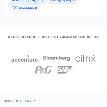
TXT аудармасы
БІЗДІҢ СЕРІКТЕСТЕР
ДҮНИЕ ЖҮЗІНДЕГІ ЖЕТЕКШІ ҰЙЫМДАРДЫҢ СЕНІМІ
READ THIS PAGE IN