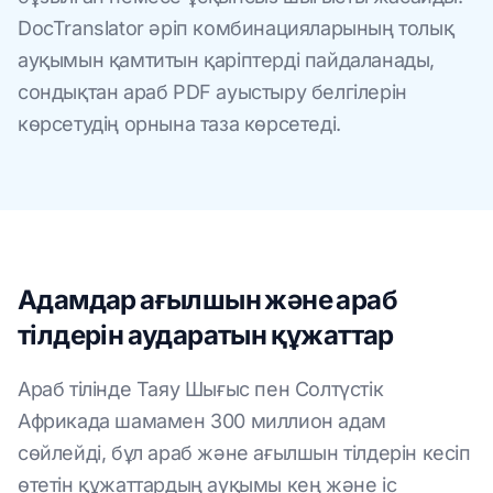
DocTranslator әріп комбинацияларының толық
ауқымын қамтитын қаріптерді пайдаланады,
сондықтан араб PDF ауыстыру белгілерін
көрсетудің орнына таза көрсетеді.
Адамдар ағылшын және араб
тілдерін аударатын құжаттар
Араб тілінде Таяу Шығыс пен Солтүстік
Африкада шамамен 300 миллион адам
сөйлейді, бұл араб және ағылшын тілдерін кесіп
өтетін құжаттардың ауқымы кең және іс