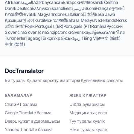
Afrikaans
العربية
Azərbaycanca
Български
বাংলা
Bosanski
Čeština
Dansk
Deutsch
Ελληνικά
Español
Eesti
فارسی
Suomi
Français
ગુજરાતી
עברית
हिन्दी
Hrvatski
Magyar
Indonesia
Italiano
日本語
Basa Jawa
Қазақша
한국어
Kurdî
Монгол
मराठी
Bahasa Melayu
Nederlands
Norsk
ଓଡିଆ
ਪੰਜਾਬੀ
Polski
Português (BR)
Português (PT)
Română
Русский
Slovenčina
Slovenščina
Shqip
Српски
Svenska
தமிழ்
తెలుగు
ภาษาไทย
Türkmenler
Tagalog
Türkçe
Українська
اردو
Tiếng Việt
中文 (简体)
中文 (繁體)
DocTranslator
Біз туралы
·
Қызмет көрсету шарттары
·
Құпиялылық саясаты
БАЛАМАЛАР
ЖЕКЕ ҚҰЖАТТАР
ChatGPT балама
USCIS аудармасы
Google Translate балама
Медициналық есеп
DeepL құжат аудармашысы
Туу туралы куәлік
Yandex Translate балама
Неке туралы куәлік