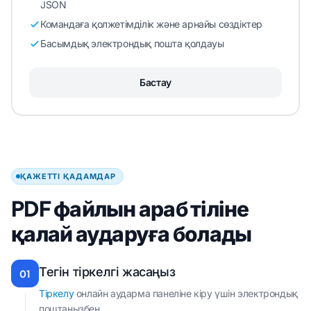
JSON
Командаға қолжетімділік және арнайы сөздіктер
Басымдық электрондық пошта қолдауы
Бастау
ҚАЖЕТТІ ҚАДАМДАР
PDF файлын араб тіліне
қалай аударуға болады
Тегін тіркелгі жасаңыз
01
Тіркелу
онлайн аударма панеліне кіру үшін электрондық
поштаңызбен.