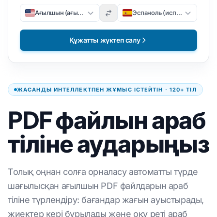
Ағылшын (ағылшын)
Эспаноль (испан)
Құжатты жүктеп салу
ЖАСАНДЫ ИНТЕЛЛЕКТПЕН ЖҰМЫС ІСТЕЙТІН · 120+ ТІЛ
PDF файлын араб
тіліне аударыңыз
Толық оңнан солға орналасу автоматты түрде
шағылысқан ағылшын PDF файлдарын араб
тіліне түрлендіру: бағандар жағын ауыстырады,
жиектер кері бұрылады және оқу реті араб