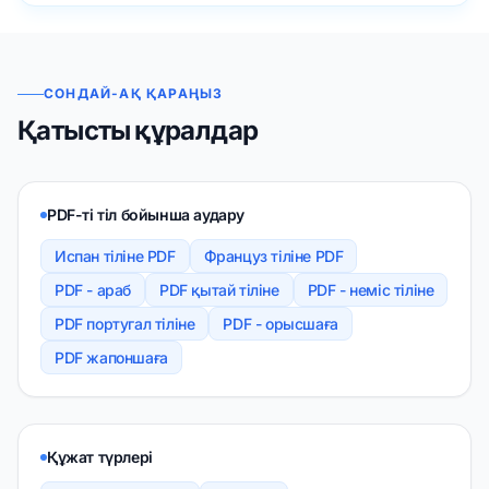
СОНДАЙ-АҚ ҚАРАҢЫЗ
Қатысты құралдар
PDF-ті тіл бойынша аудару
Испан тіліне PDF
Француз тіліне PDF
PDF - араб
PDF қытай тіліне
PDF - неміс тіліне
PDF португал тіліне
PDF - орысшаға
PDF жапоншаға
Құжат түрлері