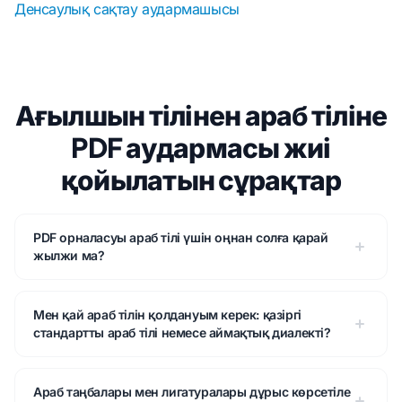
Денсаулық сақтау аудармашысы
Ағылшын тілінен араб тіліне
PDF аудармасы жиі
қойылатын сұрақтар
PDF орналасуы араб тілі үшін оңнан солға қарай
жылжи ма?
Мен қай араб тілін қолдануым керек: қазіргі
стандартты араб тілі немесе аймақтық диалекті?
Араб таңбалары мен лигатуралары дұрыс көрсетіле