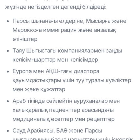
жүзінде негізделген дегенді білдіреді:
Парсы шығанағы елдеріне, Мысырға және
Мароккоға иммиграция және визалық
өтініштер
Таяу Шығыстағы компаниялармен заңды
келісім-шарттар мен келісімдер
Еуропа мен АҚШ-тағы диаспора
қауымдастықтары үшін туу туралы куәліктер
мен жеке құжаттар
Араб тілінде сөйлейтін ауруханалар мен
халықаралық пациенттер арасындағы
медициналық есептер мен рецепттер
Сауд Арабиясы, БАӘ және Парсы
шығанағының басқа нарықтары үшін іскерлік