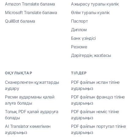
Amazon Translate балама
Ажырасу туралы куәлік
Microsoft Translate балама
Өлім туралы куәлік
QuillBot балама
Паспорт
Диплом
Банк үзіндісі
Резюме
Дәрігердің жазбасы
ОҚУЛЫҚТАР
ТІЛДЕР
Сканерленген құжаттарды
PDF файлын испан тіліне
аудару
аударыңыз
Ресми аударманы қалай
PDF файлын француз тіліне
алуға болады
аударыңыз
Толық PDF қалай аударуға
PDF файлын неміс тіліне
болады
аударыңыз
AI Translator көмегімен
PDF файлын португал тіліне
аударыңыз
аударыңыз