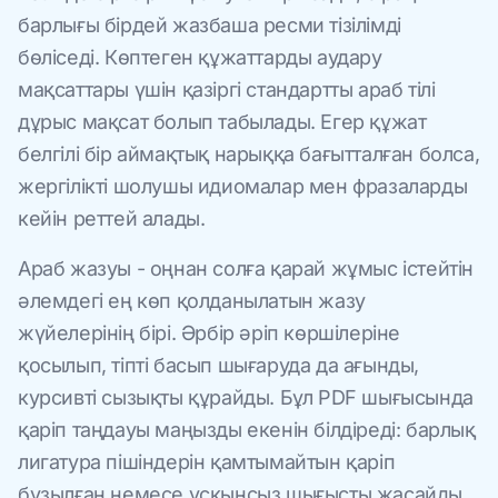
барлығы бірдей жазбаша ресми тізілімді
бөліседі. Көптеген құжаттарды аудару
мақсаттары үшін қазіргі стандартты араб тілі
дұрыс мақсат болып табылады. Егер құжат
белгілі бір аймақтық нарыққа бағытталған болса,
жергілікті шолушы идиомалар мен фразаларды
кейін реттей алады.
Араб жазуы - оңнан солға қарай жұмыс істейтін
әлемдегі ең көп қолданылатын жазу
жүйелерінің бірі. Әрбір әріп көршілеріне
қосылып, тіпті басып шығаруда да ағынды,
курсивті сызықты құрайды. Бұл PDF шығысында
қаріп таңдауы маңызды екенін білдіреді: барлық
лигатура пішіндерін қамтымайтын қаріп
бұзылған немесе ұсқынсыз шығысты жасайды.