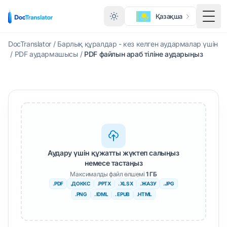
Қазақша
Мәзі
DocTranslator
/
Барлық құралдар - кез келген аудармалар үшін
/
PDF аудармашысы
/
PDF файлын араб тіліне аударыңыз
Аудару үшін құжатты жүктеп салыңыз
немесе тастаңыз
Максималды файл өлшемі
1 ГБ
.PDF
.ДОККС
.PPTX
. XLSX
.ЖАЗУ
.JPG
.PNG
. IDML
. EPUB
.HTML