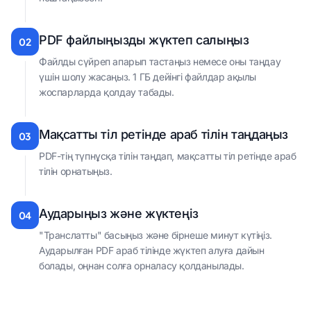
PDF файлыңызды жүктеп салыңыз
02
Файлды сүйреп апарып тастаңыз немесе оны таңдау
үшін шолу жасаңыз. 1 ГБ дейінгі файлдар ақылы
жоспарларда қолдау табады.
Мақсатты тіл ретінде араб тілін таңдаңыз
03
PDF-тің түпнұсқа тілін таңдап, мақсатты тіл ретінде араб
тілін орнатыңыз.
Аударыңыз және жүктеңіз
04
"Транслатты" басыңыз және бірнеше минут күтіңіз.
Аударылған PDF араб тілінде жүктеп алуға дайын
болады, оңнан солға орналасу қолданылады.