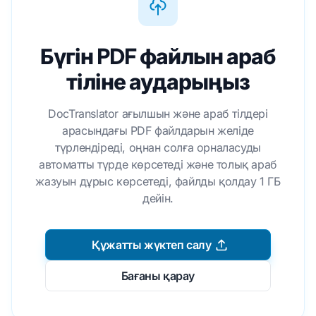
Бүгін PDF файлын араб
тіліне аударыңыз
DocTranslator ағылшын және араб тілдері
арасындағы PDF файлдарын желіде
түрлендіреді, оңнан солға орналасуды
автоматты түрде көрсетеді және толық араб
жазуын дұрыс көрсетеді, файлды қолдау 1 ГБ
дейін.
Құжатты жүктеп салу
Бағаны қарау