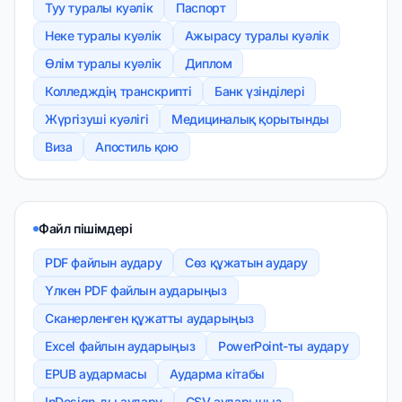
Туу туралы куәлік
Паспорт
Неке туралы куәлік
Ажырасу туралы куәлік
Өлім туралы куәлік
Диплом
Колледждің транскрипті
Банк үзінділері
Жүргізуші куәлігі
Медициналық қорытынды
Виза
Апостиль қою
Файл пішімдері
PDF файлын аудару
Сөз құжатын аудару
Үлкен PDF файлын аударыңыз
Сканерленген құжатты аударыңыз
Excel файлын аударыңыз
PowerPoint-ты аудару
EPUB аудармасы
Аударма кітабы
InDesign-ды аудару
CSV аударыңыз