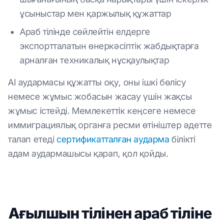
ұсыныстар мен қаржылық құжаттар
Араб тілінде сөйлейтін елдерге
экспортталатын өнеркәсіптік жабдықтарға
арналған техникалық нұсқаулықтар
AI аудармасы құжатты оқу, оны ішкі бөлісу
немесе жұмыс жобасын жасау үшін жақсы
жұмыс істейді. Мемлекеттік кеңсеге немесе
иммиграциялық органға ресми өтініштер әдетте
талап етеді
сертификатталған аударма
білікті
адам аудармашысы қарап, қол қойды.
Ағылшын тілінен араб тіліне