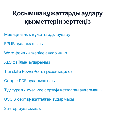
Қосымша құжаттарды аудару
қызметтерін зерттеңіз
Медициналық құжаттарды аудару
EPUB аудармашысы
Word файлын желіде аударыңыз
XLS файлын аударыңыз
Translate PowerPoint презентациясы
Google PDF аудармашысы
Туу туралы куәлікке сертификатталған аудармашы
USCIS сертификатталған аудармасы
Заңгер аудармашы