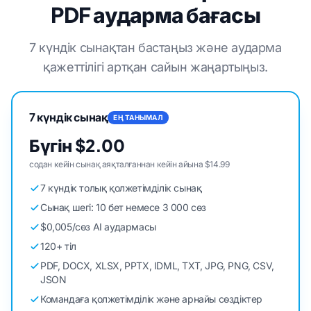
PDF аударма бағасы
7 күндік сынақтан бастаңыз және аударма
қажеттілігі артқан сайын жаңартыңыз.
7 күндік сынақ
ЕҢ ТАНЫМАЛ
Бүгін $2.00
содан кейін сынақ аяқталғаннан кейін айына $14.99
7 күндік толық қолжетімділік сынақ
Сынақ шегі: 10 бет немесе 3 000 сөз
$0,005/сөз AI аудармасы
120+ тіл
PDF, DOCX, XLSX, PPTX, IDML, TXT, JPG, PNG, CSV,
JSON
Командаға қолжетімділік және арнайы сөздіктер