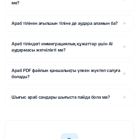
ме?
Араб тілінен ағылшын тіліне де аудара аламын ба?
Араб тіліндегі иммиграциялық құжаттар үшін AI
аудармасы жеткілікті ме?
Араб PDF файлын қаншалықты үлкен жүктеп салуға
болады?
Шығыс араб сандары шығыста пайда бола ма?