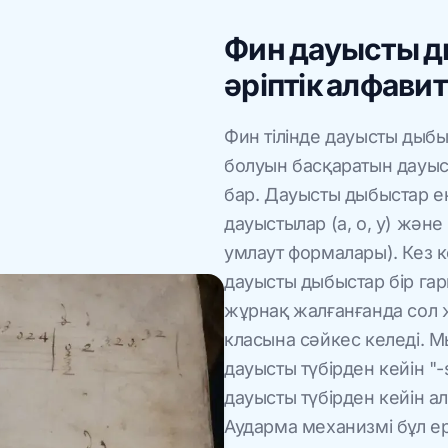
Фин дауысты ды
әріптік алфавит
Фин тілінде дауысты дыбыс
болуын басқаратын дауыс
бар. Дауысты дыбыстар ек
дауыстылар (а, о, у) жән
умлаут формалары). Кез к
дауысты дыбыстар бір га
жұрнақ жалғанғанда сол ж
класына сәйкес келеді. М
дауысты түбірден кейін "
дауысты түбірден кейін а
Аударма механизмі бұл е