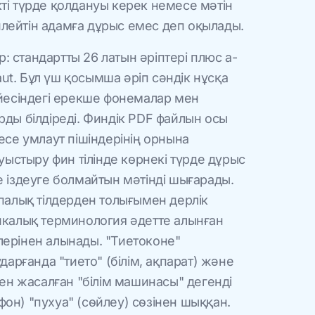
екті түрде қолдануы керек немесе мәтін
өйлейтін адамға дұрыс емес деп оқылады.
р: стандартты 26 латын әріптері плюс a-
aut. Бұл үш қосымша әріп сәндік нұсқа
йесіндегі ерекше фонемалар мен
ды білдіреді. Финдік PDF файлын осы
се умлаут пішіндерінің орнына
уыстыру фин тілінде көрнекі түрде дұрыс
 іздеуге болмайтын мәтінді шығарады.
палық тілдерден толығымен дерлік
калық терминология әдетте алынған
рлерінен алынады. "Тиетоконе"
дарғанда "тието" (білім, ақпарат) және
ен жасалған "білім машинасы" дегенді
ефон) "пухуа" (сөйлеу) сөзінен шыққан.