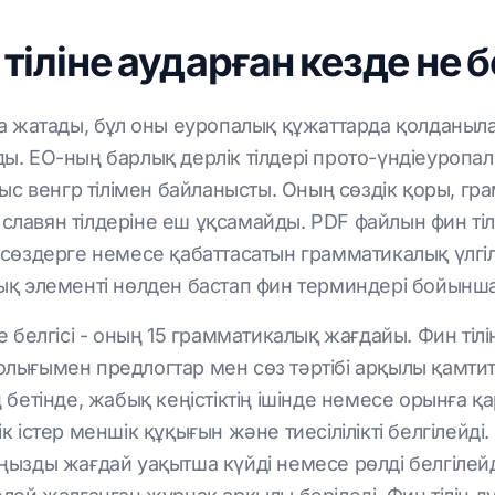
тіліне аударған кезде не 
ына жатады, бұл оны еуропалық құжаттарда қолданыл
ды. ЕО-ның барлық дерлік тілдері прото-үндіеуроп
 алыс венгр тілімен байланысты. Оның сөздік қоры, 
славян тілдеріне еш ұқсамайды. PDF файлын фин тіл
р сөздерге немесе қабаттасатын грамматикалық үлг
 элементі нөлден бастап фин терминдері бойынша
белгісі - оның 15 грамматикалық жағдайы. Фин тілі
олығымен предлогтар мен сөз тәртібі арқылы қамти
ң бетінде, жабық кеңістіктің ішінде немесе орынға 
к істер меншік құқығын және тиесілілікті белгілейді
аңызды жағдай уақытша күйді немесе рөлді белгіле