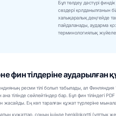
Бұл төлдеу дәстүрі финдік
сөздері қолданылғанын бі
халықаралық деңгейде та
пайдаланады, аударма қо
терминологиялық жүйелерд
не фин тілдеріне аударылған 
ляндияның ресми тілі болып табылады, ал Финляндия
ана тілінде сөйлейтіндер бар. Бұл фин тіліндегі P
 жасайды. Ең көп таралған құжат түрлеріне мынал
ын құжаттар, соның ішінде henkilokortti (ұлттық же