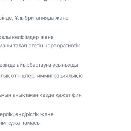
рінде, Ұлыбританияда және
ралы келісімдер және
аны талап ететін корпоративтік
кезінде айырбастауға ұсынылды
алық өтініштер, иммиграциялық іс
ғын анықтаған кезде қажет фин
рлік, өндірістік және
нім құжаттамасы