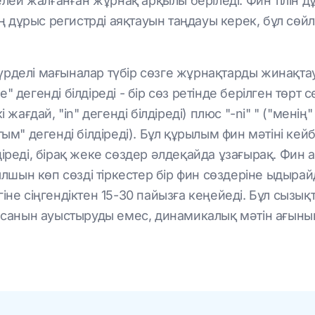
келей жалғанған жұрнақ арқылы беріледі. Фин тілін 
ің дұрыс регистрді аяқтауын таңдауы керек, бұл сөй
и күрделі мағыналар түбір сөзге жұрнақтарды жинақ
 де" дегенді білдіреді - бір сөз ретінде берілген төр
шкі жағдай, "in" дегенді білдіреді) плюс "-ni" " ("мені
ым" дегенді білдіреді). Бұл құрылым фин мәтіні кей
іреді, бірақ жеке сөздер әлдеқайда ұзағырақ. Фин 
ғылшын көп сөзді тіркестер бір фин сөздеріне ыдыра
не сіңгендіктен 15-30 пайызға кеңейеді. Бұл сызықт
р санын ауыстыруды емес, динамикалық мәтін ағынын