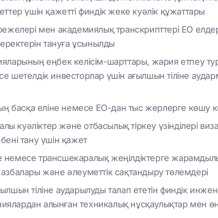
еттер үшін қажетті финдік жеке куәлік құжаттары
әрежелері мен академиялық транскрипттері ЕО елде
деректерін тануға ұсынылды
ияларының еңбек келісім-шарттары, жария етпеу ту
е шетелдік инвесторлар үшін ағылшын тіліне аударм
ның басқа еліне немесе ЕО-дан тыс жерлерге көшу 
ралы куәліктер және отбасылық тіркеу үзінділері виз
бені тану үшін қажет
 немесе трансшекаралық жеңілдіктерге жарамдылы
жазбалары және әлеуметтік сақтандыру төлемдері
лшын тіліне аударылуды талап ететін финдік инжене
ялардан алынған техникалық нұсқаулықтар мен ө