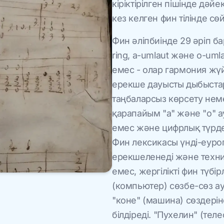
кіріктірілген пішінде дәй
кез келген фин тілінде с
Фин әліпбиінде 29 әріп ба
ring, a-umlaut және o-uml
емес - олар гармония жү
ерекше дауысты дыбыстар
таңбаларсыз көрсету неме
қарапайым "a" және "o" а
емес және цифрлық түрде
Фин лексикасы үнді-еуро
ерекшеленеді және техни
емес, жергілікті фин түбі
(компьютер) сөзбе-сөз ау
"коне" (машина) сөздерін
білдіреді. "Пухелин" (тел