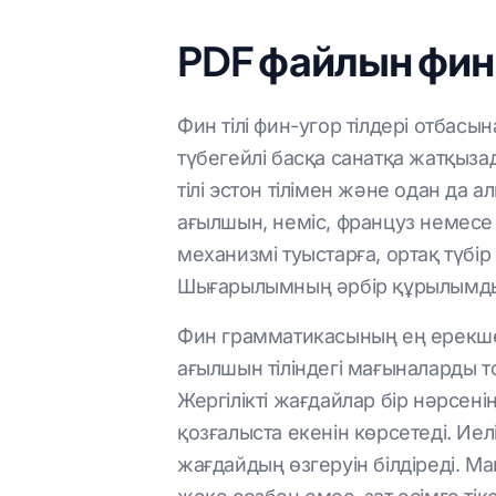
PDF файлын фин 
Фин тілі фин-угор тілдері отбас
түбегейлі басқа санатқа жатқыза
тілі эстон тілімен және одан да
ағылшын, неміс, француз немесе 
механизмі туыстарға, ортақ түбі
Шығарылымның әрбір құрылымдық
Фин грамматикасының ең ерекше 
ағылшын тіліндегі мағыналарды т
Жергілікті жағдайлар бір нәрсені
қозғалыста екенін көрсетеді. Иелі
жағдайдың өзгеруін білдіреді. М