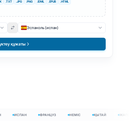
X
.TXT
.JPG
.PNG
.IDML
.EPUB
.HTML
Эспаноль (испан)
ктеу құжаты
з
ИСПАН
ФРАНЦУЗ
НЕМІС
ҚЫТАЙ
ЖАПОН