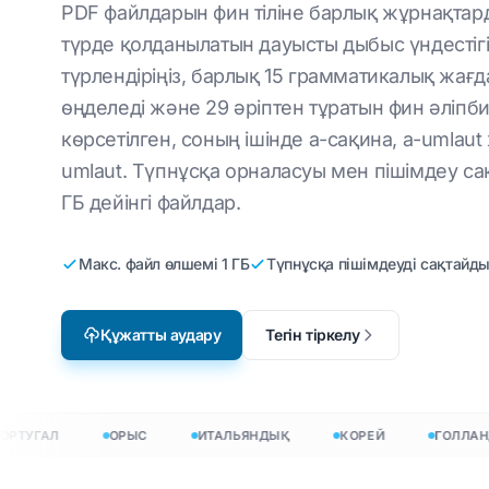
PDF файлдарын фин тіліне барлық жұрнақтард
Өндіріс
Ағылшыннан итальянға
CSV файлдарын 
DF
түрде қолданылатын дауысты дыбыс үндестіг
дейін
Бейне ойындарын
түрлендіріңіз, барлық 15 грамматикалық жағ
JSON аудармас
локализациялау
Ағылшыншадан корейшеге
өңделеді және 29 әріптен тұратын фин әліпби
HTML аударма
нд
электрондық оқыту
Ағылшыншадан арабшаға
көрсетілген, соның ішінде a-сақина, a-umlaut
InDesign сөздер
Ағылшыннан түрікшеге
umlaut. Түпнұсқа орналасуы мен пішімдеу сақ
ГБ дейінгі файлдар.
.DOCX сөздерді 
не PDF
Ағылшыншадан
Индонезияға
Excel файлдары
Макс. файл өлшемі 1 ГБ
Түпнұсқа пішімдеуді сақтайд
Ағылшыннан хиндиге
PowerPoint сөзд
Ағылшын тілінен урду
Құжатты аудару
Тегін тіркелу
е аударыңыз
жаттарды 120+ тілге аударыңыз
УГАЛ
ОРЫС
ИТАЛЬЯНДЫҚ
КОРЕЙ
ГОЛЛАНДИ