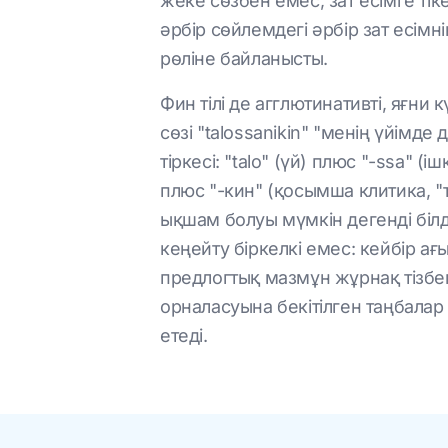
жеке сөзбен емес, зат есімге ті
әрбір сөйлемдегі әрбір зат есімн
рөліне байланысты.
Фин тілі де агглютинативті, яғн
сөзі "talossanikin" "менің үйімде
тіркесі: "talo" (үй) плюс "-ssa" (і
плюс "-кин" (қосымша клитика, "т
ықшам болуы мүмкін дегенді білд
кеңейту біркелкі емес: кейбір а
предлогтық мазмұн жұрнақ тізбегі
орналасуына бекітілген таңбала
етеді.