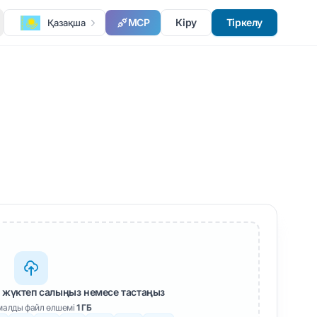
MCP
Кіру
Тіркелу
Қазақша
 жүктеп салыңыз немесе тастаңыз
алды файл өлшемі
1 ГБ