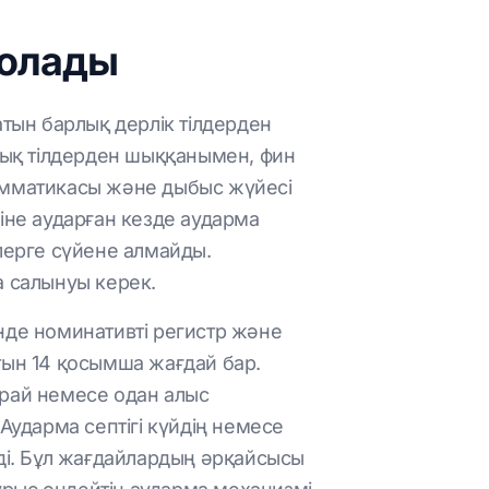
болады
атын барлық дерлік тілдерден
алық тілдерден шыққанымен, фин
грамматикасы және дыбыс жүйесі
іне аударған кезде аударма
ілерге сүйене алмайды.
 салынуы керек.
нде номинативті регистр және
тын 14 қосымша жағдай бар.
қарай немесе одан алыс
. Аударма септігі күйдің немесе
йді. Бұл жағдайлардың әрқайсысы