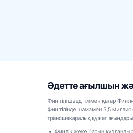
Әдетте ағылшын жә
Фин тілі швед тілімен қатар Фин
Фин тілінде шамамен 5,5 миллион 
трансшекаралық құжат ағындарын
Финдік жеке басын куәландырат