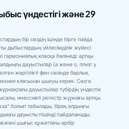
быс үндестігі және 29
тардың бір сөздің ішінде бірге пайда
ты дыбыстардың үйлесімділік жүйесі
і гармониялық класқа бөлінеді: артқы
е алдыңғы дауыстылар (а және о, плюс y
елген жергілікті фин сөзінде барлық
рмония класынан шығуы керек. Сөзге
ұрнақтағы дауыстылар түбірдің үндестік
ысалы, инессивті регистр жұрнағы артқы
-ssa" болып табылады, бірақ алдыңғы
лдыңғы дауысты пішінді пайдаланады.
режені шығыс құжаттағы әрбір