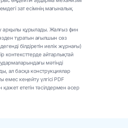
дұрыс өңдейтін аударма механизмі
лемдегі зат есімнің мағыналық
тау арқылы құрылады. Жалғыз фин
т сөзден тұратын ағылшын сөз
ң" дегенді білдіретін иелік жұрнағы)
бір контексттерде айтарлықтай
аудармаларындағы мәтінді
йды, ал басқа конструкциялар
ы емес кеңейту үлгісі PDF
 қажет ететін тәсілдермен әсер