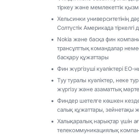
тіркеу және мемлекеттік қызм
Хельсинки университетінің д
Солтүстік Америкада тіркелгі 
Nokia және басқа фин компан
трансұлттық командалар немес
басқару құжаттары
Фин жүргізуші куәліктері ЕО-
Туу туралы куәліктер, неке ту
жүргізу және азаматтық мәрте
Финдер шетелге көшкен кезде
салық құжаттары, зейнетақы 
Халықаралық нарықтар үшін ағы
телекоммуникациялық компани