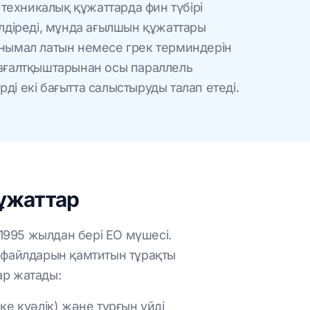
 техникалық құжаттарда фин түбірі
лдіреді, мұнда ағылшын құжаттары
нымал латын немесе грек терминдерін
зғалтқыштарынан осы параллель
і екі бағытта салыстыруды талап етеді.
құжаттар
 1995 жылдан бері ЕО мүшесі.
DF файлдарын қамтитын тұрақты
ар жатады:
ке куәлік) және тұрғын үйді