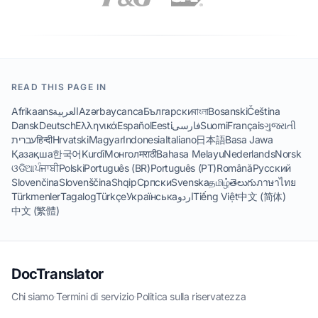
READ THIS PAGE IN
Afrikaans
العربية
Azərbaycanca
Български
বাংলা
Bosanski
Čeština
Dansk
Deutsch
Ελληνικά
Español
Eesti
فارسی
Suomi
Français
ગુજરાતી
עברית
हिन्दी
Hrvatski
Magyar
Indonesia
Italiano
日本語
Basa Jawa
Қазақша
한국어
Kurdî
Монгол
मराठी
Bahasa Melayu
Nederlands
Norsk
ଓଡିଆ
ਪੰਜਾਬੀ
Polski
Português (BR)
Português (PT)
Română
Русский
Slovenčina
Slovenščina
Shqip
Српски
Svenska
தமிழ்
తెలుగు
ภาษาไทย
Türkmenler
Tagalog
Türkçe
Українська
اردو
Tiếng Việt
中文 (简体)
中文 (繁體)
DocTranslator
Chi siamo
·
Termini di servizio
·
Politica sulla riservatezza