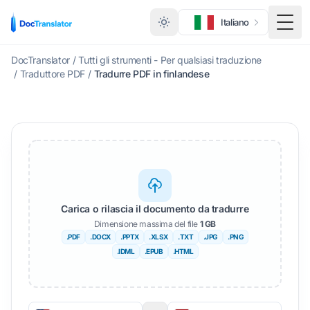
Italiano
Menu 
DocTranslator
/
Tutti gli strumenti - Per qualsiasi traduzione
/
Traduttore PDF
/
Tradurre PDF in finlandese
Carica o rilascia il documento da tradurre
Dimensione massima del file
1 GB
.PDF
.DOCX
.PPTX
.XLSX
.TXT
.JPG
.PNG
.IDML
.EPUB
.HTML